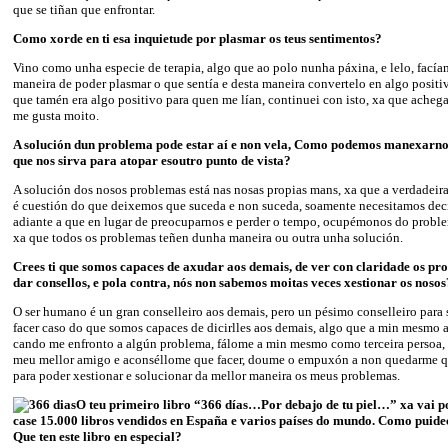
que se tiñan que enfrontar.
Como xorde en ti esa inquietude por plasmar os teus sentimentos?
Vino como unha especie de terapia, algo que ao polo nunha páxina, e lelo, facía
maneira de poder plasmar o que sentía e desta maneira convertelo en algo positiv
que tamén era algo positivo para quen me lían, continuei con isto, xa que achega
me gusta moito.
A solución dun problema pode estar aí e non vela, Como podemos manexarnos
que nos sirva para atopar esoutro punto de vista?
A solución dos nosos problemas está nas nosas propias mans, xa que a verdadeira 
é cuestión do que deixemos que suceda e non suceda, soamente necesitamos deci
adiante a que en lugar de preocuparnos e perder o tempo, ocupémonos do probl
xa que todos os problemas teñen dunha maneira ou outra unha solución.
Crees ti que somos capaces de axudar aos demais, de ver con claridade os pr
dar consellos, e pola contra, nós non sabemos moitas veces xestionar os nosos
O ser humano é un gran conselleiro aos demais, pero un pésimo conselleiro para
facer caso do que somos capaces de dicirlles aos demais, algo que a min mesmo 
cando me enfronto a algún problema, fálome a min mesmo como terceira persoa, c
meu mellor amigo e aconséllome que facer, doume o empuxón a non quedarme q
para poder xestionar e solucionar da mellor maneira os meus problemas.
O teu primeiro libro “366 días…Por debajo de tu piel…” xa vai pol
case 15.000 libros vendidos en España e varios países do mundo. Como puidec
Que ten este libro en especial?