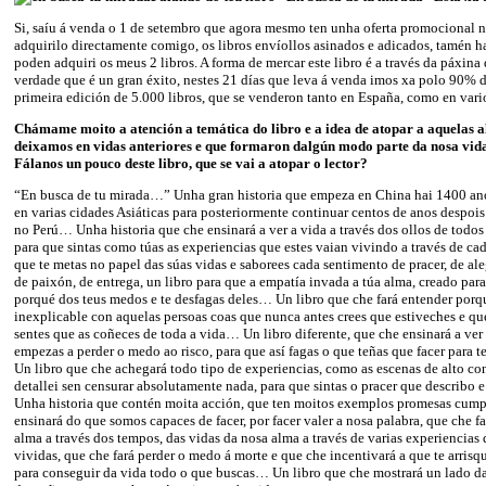
Si, saíu á venda o 1 de setembro que agora mesmo ten unha oferta promocional 
adquirilo directamente comigo, os libros envíollos asinados e adicados, tamén h
poden adquiri os meus 2 libros. A forma de mercar este libro é a través da páxina
verdade que é un gran éxito, nestes 21 días que leva á venda imos xa polo 90% d
primeira edición de 5.000 libros, que se venderon tanto en España, como en var
Chámame moito a atención a temática do libro e a idea de atopar a aquelas 
deixamos en vidas anteriores e que formaron dalgún modo parte da nosa vid
Fálanos un pouco deste libro, que se vai a atopar o lector?
“En busca de tu mirada…” Unha gran historia que empeza en China hai 1400 an
en varias cidades Asiáticas para posteriormente continuar centos de anos despois
no Perú… Unha historia que che ensinará a ver a vida a través dos ollos de todos
para que sintas como túas as experiencias que estes vaian vivindo a través de cad
que te metas no papel das súas vidas e saborees cada sentimento de pracer, de aleg
de paixón, de entrega, un libro para que a empatía invada a túa alma, creado par
porqué dos teus medos e te desfagas deles… Un libro que che fará entender porq
inexplicable con aquelas persoas coas que nunca antes crees que estiveches e q
sentes que as coñeces de toda a vida… Un libro diferente, que che ensinará a ver
empezas a perder o medo ao risco, para que así fagas o que teñas que facer para 
Un libro que che achegará todo tipo de experiencias, como as escenas de alto con
detallei sen censurar absolutamente nada, para que sintas o pracer que describo
Unha historia que contén moita acción, que ten moitos exemplos promesas cumpr
ensinará do que somos capaces de facer, por facer valer a nosa palabra, que che f
alma a través dos tempos, das vidas da nosa alma a través de varias experiencia
vividas, que che fará perder o medo á morte e que che incentivará a que te arrisq
para conseguir da vida todo o que buscas… Un libro que che mostrará un lado da