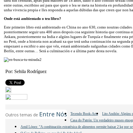
tabú nin censuras, aptas para maiores de 18 anos, dado o alto contido sexual com
entre outras, escribino así para que quen o lea se meta na historia en profundidad
unha vivencia propia e lles responda a aquelas dúbidas das que creen que non ha
Onde está ambientado o teu libro?
Este primeiro libro está ambientado en China no ano 630, como noutras cidades a
posteriormente seguir uns 400 anos despois coa seguinte historia que continua 
Ankara, posteriormente na India e algúns lugares de Turquía e finalmente esta pr
no Perú, onde a historia non acabará xa que terá unha continuación na segunda p
empezarei a escribir o ano que vén, estará ambientado nalgunhas cidades como 
Berlín, entre outras… Será a culminación e a última parte desta novela.
Por: Sehila Rodríguez
Entre Nós
Tecendo Book-Arts
Lito Andión: Algúns p
Outros temas de
Casa do Patrón: Un verdadeiro museo etnogr
Amil López: “A combinación estratéxica de alimentos permite baixar 2 kg por se