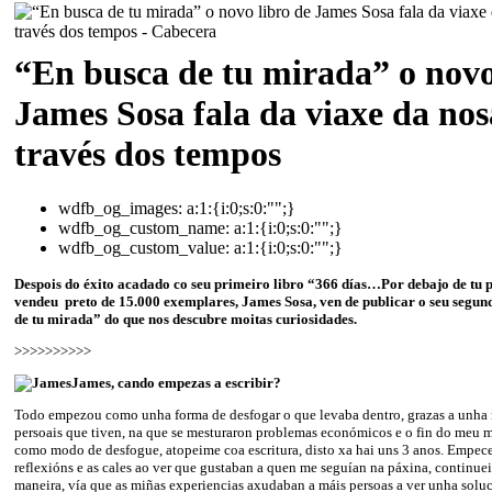
“En busca de tu mirada” o novo
James Sosa fala da viaxe da no
través dos tempos
wdfb_og_images:
a:1:{i:0;s:0:"";}
wdfb_og_custom_name:
a:1:{i:0;s:0:"";}
wdfb_og_custom_value:
a:1:{i:0;s:0:"";}
Despois do éxito acadado co seu primeiro libro “366 días…Por debajo de tu 
vendeu preto de 15.000 exemplares, James Sosa, ven de publicar o seu segun
de tu mirada” do que nos descubre moitas curiosidades.
>>>>>>>>>>
James, cando empezas a escribir?
Todo empezou como unha forma de desfogar o que levaba dentro, grazas a unha
persoais que tiven, na que se mesturaron problemas económicos e o fin do meu 
como modo de desfogue, atopeime coa escritura, disto xa hai uns 3 anos. Empece
reflexións e as cales ao ver que gustaban a quen me seguían na páxina, continue
maneira, vía que as miñas experiencias axudaban a máis persoas a ver unha solu