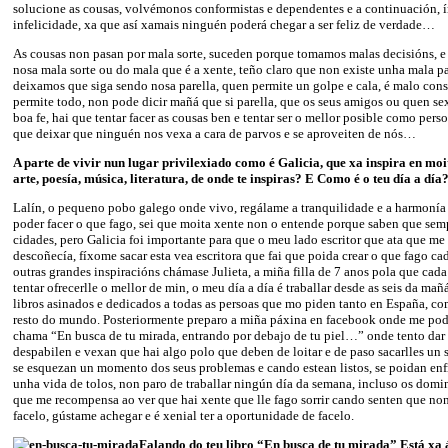
solucione as cousas, volvémonos conformistas e dependentes e a continuación, 
infelicidade, xa que así xamais ninguén poderá chegar a ser feliz de verdade…
As cousas non pasan por mala sorte, suceden porque tomamos malas decisións, 
nosa mala sorte ou do mala que é a xente, teño claro que non existe unha mala pa
deixamos que siga sendo nosa parella, quen permite un golpe e cala, é malo co
permite todo, non pode dicir mañá que si parella, que os seus amigos ou quen sex
boa fe, hai que tentar facer as cousas ben e tentar ser o mellor posible como pers
que deixar que ninguén nos vexa a cara de parvos e se aproveiten de nós…
A parte de vivir nun lugar privilexiado como é Galicia, que xa inspira en moit
arte, poesía, música, literatura, de onde te inspiras? E Como é o teu día a día
Lalín, o pequeno pobo galego onde vivo, regálame a tranquilidade e a harmonía
poder facer o que fago, sei que moita xente non o entende porque saben que sem
cidades, pero Galicia foi importante para que o meu lado escritor que ata que me 
descoñecía, fíxome sacar esta vea escritora que fai que poida crear o que fago c
outras grandes inspiracións chámase Julieta, a miña filla de 7 anos pola que cad
tentar ofrecerlle o mellor de min, o meu día a día é traballar desde as seis da mañ
libros asinados e dedicados a todas as persoas que mo piden tanto en España, co
resto do mundo. Posteriormente preparo a miña páxina en facebook onde me pode
chama “En busca de tu mirada, entrando por debajo de tu piel…” onde tento dar 
despabilen e vexan que hai algo polo que deben de loitar e de paso sacarlles un s
se esquezan un momento dos seus problemas e cando estean listos, se poidan enfr
unha vida de tolos, non paro de traballar ningún día da semana, incluso os domi
que me recompensa ao ver que hai xente que lle fago sorrir cando senten que no
facelo, gústame achegar e é xenial ter a oportunidade de facelo.
Falando do teu libro “En busca de tu mirada” Está xa