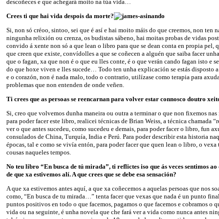
descoñeces e que achegará moito na túa vida…
Crees ti que hai vida despois da morte?
Si, non só créoo, sintoo, sei que é así e hai moito máis do que creemos, non ten 
ningunha relixión ou crenza, os budistas sábeno, hai moitas probas de vidas post
convido á xente non só a que lean o libro para que se dean conta en propia pel, 
que creen que existe, convídolles a que se coñecen a alguén que saiba facer unha
que o fagan, xa que non é o que eu lles conte, é o que verán cando fagan isto e 
do que hoxe viven e lles sucede… Todo ten unha explicación se estás disposto a 
e o corazón, non é nada malo, todo o contrario, utilízase como terapia para axuda
problemas que non entenden de onde veñen.
Ti crees que as persoas se reencarnan para volver estar connosco doutro xeit
Si, creo que volvemos dunha maneira ou outra a terminar o que non fixemos nas 
para poder facer este libro, realicei técnicas de Brian Weiss, a técnica chamada “
ver o que antes sucedeu, como sucedeu e demais, para poder facer o libro, fun a
consulados de China, Turquía, India e Perú. Para poder describir esta historia na
épocas, tal e como se vivía entón, para poder facer que quen lean o libro, o vexa
cousas naqueles tempos.
No teu libro “En busca de tú mirada”, ti reflictes iso que ás veces sentimos a
de que xa estivemos alí. A que crees que se debe esa sensación?
A que xa estivemos antes aquí, a que xa coñecemos a aquelas persoas que nos soa
como, “En busca de tu mirada…” tenta facer que vexas que nada é un punto final 
puntos positivos en todo o que facemos, pagamos o que facemos e cobramos o qu
vida ou na seguinte, é unha novela que che fará ver a vida como nunca antes nin