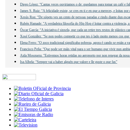
Diego López: “Cantas veces ouviriamos o de: quedamos para tomar un café e f
James S. Ruiz: “A felicidade existe, se cres en ti e en que a mereces, e loitas por 
Xesús Ron: “De súpeto ves un cento de persoas paradas e rindo diante dun esca
Rubén Hamade: “A verdadeira filosofía do Hip Hop é loitar contra a violencia, a
Óscar García: “A iniciativa é sinxela, que cada un retire tres restos de plástico c
Xosé González: “Se non podes competir co que tes ó lado moito menos cos que 
Elena Ferro: “O zoco tradicional significaba pobreza, agora é cando se están a v
Francisco Peña: “Que pode ser máis vital para o ser humano que vivir nun ambi
Aida Mosquera: “Estivemos horas retidas no aeroporto por non renegar da nosa
Isa Albela: “Sempre vai a haber alguén que valore e lle guste o que fas”