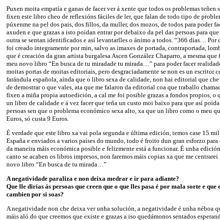
Puxen moita empatía e ganas de facer ver á xente que todos os problemas teñen s
fixen este libro cheo de reflexións fáciles de ler, que falan de todo tipo de probl
púxenme na pel dos pais, dos fillos, da muller, dos mozos, de todos para poder fa
axuden e que grazas a isto poidan entrar por debaixo da pel das persoas para qu
outra se sentan identificados e así levantarlles o ánimo a todos. “366 días… Por
foi creado integramente por min, salvo as imaxes de portada, contraportada, lom
que é creación da gran artista burgalesa Ascen González Chaparro, a mesma que f
meu novo libro “En busca de tu miradade tu mirada…” para poder facer realidade 
moitas portas de moitas editoriais, pero desgraciadamente se non es un escritor 
farándula española, aínda que o libro sexa de calidade, non hai editorial que ch
de demostrar o que vales, ata que me falaron da editorial coa que traballo chama
fixen a miña propia autoedición, a cal me foi posible grazas a fondos propios, o 
un libro de calidade e á vez facer que teña un custo moi baixo para que así poida
persoas sen que o problema económico sexa alto, xa que un libro como o meu qu
Euros, só custa 9 Euros.
É verdade que este libro xa vai pola segunda e última edición, temos case 15 mil
España e enviados a varios países do mundo, todo é froito dun gran esforzo para
da maneira máis económica posible e felizmente está a funcionar. É unha edició
canto se acaben os libros impresos, non faremos máis copias xa que me centrare
novo libro “En busca de tu mirada…”
A negatividade paraliza e non deixa medrar e ir para adiante?
Que lle dirías ás persoas que creen que o que lles pasa é por mala sorte e que
cambien por si soas?
A negatividade non che deixa ver unha solución, a negatividade é unha néboa q
máis aló do que creemos que existe e grazas a iso quedámonos sentados esperan