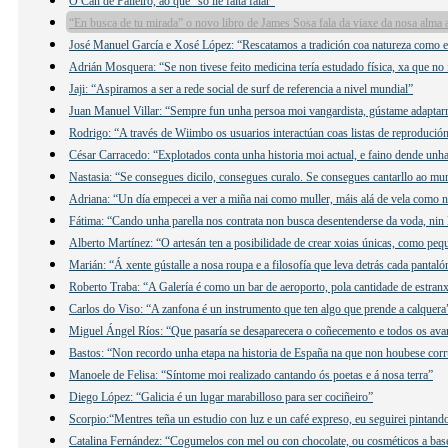
O Can de Palleiro, ao que “só lle falta falar”
“En busca de tu mirada” o novo libro de James Sosa fala da viaxe da nosa alma 
José Manuel García e Xosé López: “Rescatamos a tradición coa natureza como e
Adrián Mosquera: “Se non tivese feito medicina tería estudado física, xa que no 
Jaji: “Aspiramos a ser a rede social de surf de referencia a nivel mundial”
Juan Manuel Villar: “Sempre fun unha persoa moi vangardista, gústame adaptar
Rodrigo: “A través de Wiimbo os usuarios interactúan coas listas de reprodución
César Carracedo: “Explotados conta unha historia moi actual, e faino dende unha 
Nastasia: “Se consegues dicilo, consegues curalo. Se consegues cantarllo ao mu
Adriana: “Un día empecei a ver a miña nai como muller, máis alá de vela como n
Fátima: “Cando unha parella nos contrata non busca desentenderse da voda, nin 
Alberto Martínez: “O artesán ten a posibilidade de crear xoias únicas, como peq
Marián: “Á xente gústalle a nosa roupa e a filosofía que leva detrás cada pantaló
Roberto Traba: “A Galería é como un bar de aeroporto, pola cantidade de estranx
Carlos do Viso: “A zanfona é un instrumento que ten algo que prende a calquera
Miguel Ángel Ríos: “Que pasaría se desaparecera o coñecemento e todos os ava
Bastos: “Non recordo unha etapa na historia de España na que non houbese cor
Manoele de Felisa: “Síntome moi realizado cantando ós poetas e á nosa terra”
Diego López: “Galicia é un lugar marabilloso para ser cociñeiro”
Scorpio:“Mentres teña un estudio con luz e un café expreso, eu seguirei pintand
Catalina Fernández: “Cogumelos con mel ou con chocolate, ou cosméticos a ba