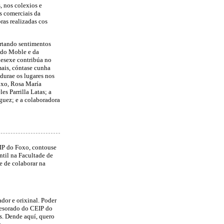
, nos colexios e
s comerciais da
ras realizadas cos
ertando sentimentos
o do Moble e da
esexe contribúa no
mais, cóntase cunha
adurae os lugares nos
Foxo, Rosa María
es Parrilla Latas; a
uez; e a colaboradora
IP do Foxo, contouse
ntil na Facultade de
e de colaborar na
dor e orixinal. Poder
fesorado do CEIP do
s. Dende aquí, quero