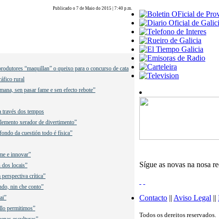
Publicado o 7 de Maio do 2015 | 7:40 p.m.
rodutores “maquillan” o queixo para o concurso de cata
áfico rural
mana, sen pasar fame e sen efecto rebote”
a través dos tempos
lemento xerador de divertimento”
fondo da cuestión todo é física”
me e innovar”
Sígue as novas na nosa r
 dos locais”
perspectiva crítica”
ndo, nin che conto”
Contacto
||
Aviso Legal
||
ai”
llo permitimos”
Todos os dereitos reservados.
uenas esculturas”