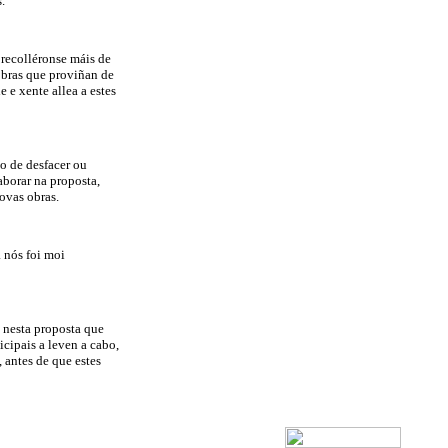
.
 recolléronse máis de
 obras que proviñan de
e e xente allea a estes
o de desfacer ou
aborar na proposta,
ovas obras.
a nós foi moi
n nesta proposta que
cipais a leven a cabo,
, antes de que estes