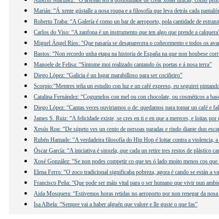
Marián: “Á xente gústalle a nosa roupa e a filosofía que leva detrás cada pantaló
Roberto Traba: “A Galería é como un bar de aeroporto, pola cantidade de estranx
Carlos do Viso: “A zanfona é un instrumento que ten algo que prende a calquera
Miguel Ángel Ríos: “Que pasaría se desaparecera o coñecemento e todos os ava
Bastos: “Non recordo unha etapa na historia de España na que non houbese cor
Manoele de Felisa: “Síntome moi realizado cantando ós poetas e á nosa terra”
Diego López: “Galicia é un lugar marabilloso para ser cociñeiro”
Scorpio:“Mentres teña un estudio con luz e un café expreso, eu seguirei pintand
Catalina Fernández: “Cogumelos con mel ou con chocolate, ou cosméticos a ba
Diego López: “Cantas veces ouviriamos o de: quedamos para tomar un café e f
James S. Ruiz: “A felicidade existe, se cres en ti e en que a mereces, e loitas por 
Xesús Ron: “De súpeto ves un cento de persoas paradas e rindo diante dun esca
Rubén Hamade: “A verdadeira filosofía do Hip Hop é loitar contra a violencia, a
Óscar García: “A iniciativa é sinxela, que cada un retire tres restos de plástico c
Xosé González: “Se non podes competir co que tes ó lado moito menos cos que 
Elena Ferro: “O zoco tradicional significaba pobreza, agora é cando se están a v
Francisco Peña: “Que pode ser máis vital para o ser humano que vivir nun ambi
Aida Mosquera: “Estivemos horas retidas no aeroporto por non renegar da nosa
Isa Albela: “Sempre vai a haber alguén que valore e lle guste o que fas”