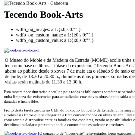
Tecendo Book-Arts
wdfb_og_images:
a:1:{i:0;s:0:"";}
wdfb_og_custom_name:
a:1:{i:0;s:0:"";}
wdfb_og_custom_value:
a:1:{i:0;s:0:"";}
O Museo do Moble e da Madeira da Estrada (MOME) acolle unha si
ten como base os libros. Trátase da exposición “Tecendo Book-Arts
aberta ao público desde o xoves 7 de maio ata o sábado 9 de maio en 
de tarde, de 18.30 a 20.30 h., durante as dúas primeiras xornadas me
visitas serán matinais de 11.30 a 13.30 h.
Esta mostra nace dun xeito peculiar, pois todas as bibliotecas sométense period
unha limpeza das existencias para actualizalas coas novas obras dando saída a a
danadas e inservibles.
Froito desta tarefa xurdiu no CEIP do Foxo, no Concello da Estrada, unha singul
a todos eses libros que se chegarían a tirar, converténdoos en obras de arte. Para i
comezaron a distribuírse entre as familias dos escolares, vendo as posibilidades 
decidiuse trasladar o proxecto a toda a comunidade estradense e arredores.
O conxunto de “libros-arte” reinventados foron expostos n