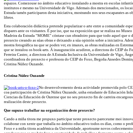
espazos. Comezouse no ámbito educativo instalando a mostra en escolas infantís
institutos e mesmo na Universidade de Vigo. Ademais dos mencionados, os locai
Estrada tamén participaron desta iniciativa, mostrando nos seus escaparates as ob
libros.
Esta colaboración didáctica pretende popularizar o arte entre a comunidade esp
dispares ante os visitantes. É por iso, que na exposición que se realiza no Muse
Madeira da Estrada “MOME” cóntase cun obradoiro para que todo aquel que o d
proxecto creando as súas obras e deixando a súa opinión sobre a iniciativa. Ade
mostra fotográfica na que se poden ver, en imaxes, as obras realizadas en Estrem
que se instalou os book-arts. Á inauguración acudiron, a directora do CEIP do 
Ferreira Castro; a directora de A Estrada Inclusiva da Universidade de Vigo, Ángel
coordinadora do proxecto e profesora do CEIP do Foxo, Begoña Ansedes Domíng
Cristina Núñez Ouzande.
Cristina Núñez Ouzande
No desenvolvemento desta actividade promovida polo CE
coa participación de Cristina Núñez Ouzande, unha estudante de Educación Infa
Ciencias da Educación de Ourense que no seu proxecto fin de carreira encargous
realización deste proxecto.
Que supuxo traballar na organización deste proxecto?
Cando a miña titora me propuxo participar neste proxecto pareceume moi innova
colaborar con xente que traballa no ámbito educativo todos os días, como o pro
Foxo e a miña titora académica da Universidade, aportoume novos coñecemento