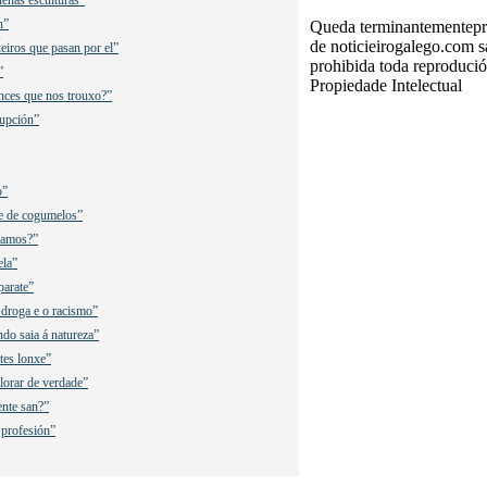
n”
Queda terminantementeproh
de noticieirogalego.com 
eiros que pasan por el”
prohibida toda reprodució
”
Propiedade Intelectual
nces que nos trouxo?”
rupción”
o”
se de cogumelos”
alamos?”
ela”
parate”
 droga e o racismo”
ando saia á natureza”
tes lonxe”
alorar de verdade”
ente san?”
 profesión”