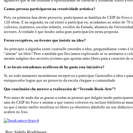
agradecer que se me brindase a oportunidade de traballar e formarme xunto a eles
Cantas persoas participaron na creatividade artística?
Pois, na primeira fase deste proxecto, participaron as familias do CEIP do Foxo e
120 obras. E na segunda, na cal entrei a participar eu, recadamos ao redor de 70
colexios, institutos, escolas infantís, veciños da Estrada, alumnos da Universidad
sectores. A verdade é que houbo unha gran participación nesta proposta.
Foron receptivos, ou tivestes que insistir na idea?
Ao principio a algunha xente custoulle entender a idea, preguntábanse como é is
“alterar” un libro? Pero a medida que lles íamos explicando se se animaron a col
mesmo nalgúns dos sectores tivemos que aportar máis libros para a creación de n
E os locais estradenses acolleron de bo gusto esta iniciativa?
Si, en todo momento mostráronse receptivos a participar. Gustoulles a idea e par
enriquecedor lograr que un proxecto da escola chegase a comunidade.
Que conclusión che merece a realización de “Tecendo Book-Arts”?
Pois antes de nada dar as grazas a todas as persoas que dalgún modo participaro
saíu do CEIP do Foxo e animar a que outros colexios ou incluso bibliotecas muni
xa que é moito mellor reutilizar os libros xa obsoletos dándolle un uso didáctico
acaben no lixo.
Por: Sehila Rodríguez