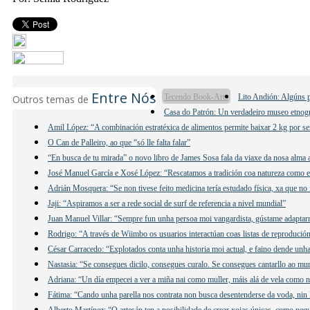
Entre Nós
Tecendo Book-Arts
Lito Andión: Algúns p
Outros temas de
Casa do Patrón: Un verdadeiro museo etnogr
Amil López: “A combinación estratéxica de alimentos permite baixar 2 kg por se
O Can de Palleiro, ao que “só lle falta falar”
“En busca de tu mirada” o novo libro de James Sosa fala da viaxe da nosa alma 
José Manuel García e Xosé López: “Rescatamos a tradición coa natureza como e
Adrián Mosquera: “Se non tivese feito medicina tería estudado física, xa que no 
Jaji: “Aspiramos a ser a rede social de surf de referencia a nivel mundial”
Juan Manuel Villar: “Sempre fun unha persoa moi vangardista, gústame adaptar
Rodrigo: “A través de Wiimbo os usuarios interactúan coas listas de reprodución
César Carracedo: “Explotados conta unha historia moi actual, e faino dende unha 
Nastasia: “Se consegues dicilo, consegues curalo. Se consegues cantarllo ao mu
Adriana: “Un día empecei a ver a miña nai como muller, máis alá de vela como n
Fátima: “Cando unha parella nos contrata non busca desentenderse da voda, nin 
Alberto Martínez: “O artesán ten a posibilidade de crear xoias únicas, como peq