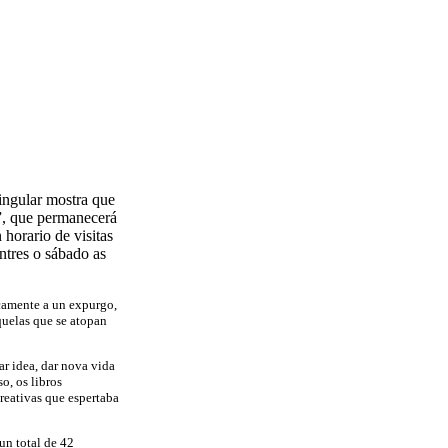
ngular mostra que
”, que permanecerá
horario de visitas
ntres o sábado as
icamente a un expurgo,
quelas que se atopan
ar idea, dar nova vida
so, os libros
creativas que espertaba
un total de 42