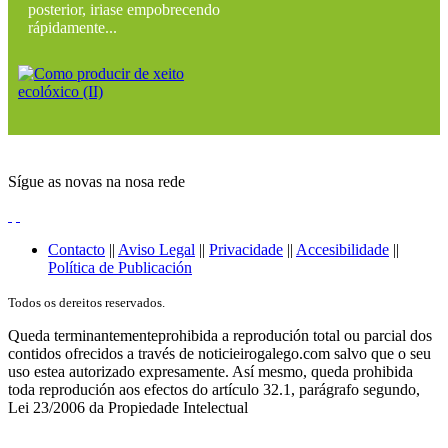
posterior, iriase empobrecendo
rápidamente...
Sígue as novas na nosa rede
Contacto
||
Aviso Legal
||
Privacidade
||
Accesibilidade
||
Política de Publicación
Todos os dereitos reservados.
Queda terminantementeprohibida a reprodución total ou parcial dos
contidos ofrecidos a través de noticieirogalego.com salvo que o seu
uso estea autorizado expresamente. Así mesmo, queda prohibida
toda reprodución aos efectos do artículo 32.1, parágrafo segundo,
Lei 23/2006 da Propiedade Intelectual