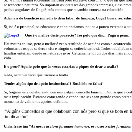
Si. Vivimos nunha sociedade marcada polo excesivo consumo, o que fai que non 
se respecte a natureza. So importan os intereses das grandes empresas, e esa prec
pedras angulares de Coge3, nós cremos que o cambio comeza na educación.
Ademais do beneficio inmediato desa labor de limpeza, Coge3 busca iso, ed
Si, iso é o principal, se educamos e concienciamos, pouco a pouco veremos a nat
Que é o mellor deste proxecto? Iso polo que dis… Paga a pena.
Hai moitas cousas, pero o mellor é ver o resultado de accións como a acontecida
voluntarios os que se deron cita e ningún se coñecía entre si. Todos traballaban
familias enteiras, dende os netos aos avós. Certamente foi un dos días máis emo
vida.
E o peor? Aquilo polo que ás veces estarías a piques de tirar a toalla?
Nada, nada vai facer que tiremos a toalla.
Tendes algún tipo de apoio institucional? Botádelo en falta?
Si, Sogama está colaborando con nós e algún concello tamén… Pero si que é certo
máis implicación. Estamos comezando e cando isto sexa tan grande como preten
momento de valorar os apoios recibidos.
“Algúns Concellos si que colaboran con nós pero si que se bota en f
implicación”
Unha frase túa
“As nosas accións farannos humanos, os nosos xestos farannos