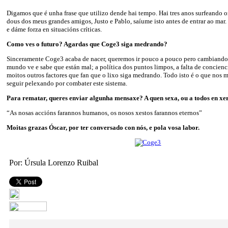
Digamos que é unha frase que utilizo dende hai tempo. Hai tres anos surfeando 
dous dos meus grandes amigos, Justo e Pablo, saíume isto antes de entrar ao mar
e dáme forza en situacións críticas.
Como ves o futuro? Agardas que Coge3 siga medrando?
Sinceramente Coge3 acaba de nacer, queremos ir pouco a pouco pero cambiando
mundo ve e sabe que están mal; a política dos puntos limpos, a falta de concien
moitos outros factores que fan que o lixo siga medrando. Todo isto é o que nos m
seguir pelexando por combater este sistema.
Para rematar, queres enviar algunha mensaxe? A quen sexa, ou a todos en x
“As nosas accións farannos humanos, os nosos xestos farannos eternos”
Moitas grazas Óscar, por ter conversado con nós, e pola vosa labor.
Por: Úrsula Lorenzo Ruibal