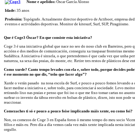
Nome e apelidos:
Óscar García Alonso
Idade:
35 anos
Profesión:
Topógrafo. Actualmente director deportivo de Actiboot, empresa ded
eventos e actividades deportivas. Monitor de kitesurf, Surf, SUP, Piragüismo.
Que é Coge3 Óscar? En que consiste esta iniciativa?
Coge 3 é una iniciativa global que nace no seo do noso club en Barreiros, pero q
accións e dos medios de comunicación, conseguiu xa traspasar fronteiras mesmo
Sudáfrica. A iniciativa é sinxela, o que pretendemos é que cada vez que unha per
natureza, xa sexa das praias, do monte, etc. Retire tres restos de plásticos dese en
Como xurde? Canto tempo levades con ela e, sobre todo, porque decides po
é ese momento no que dis, “teño que facer algo”?
Xurde o verán pasado na nosa escola de Surf, e pouco a pouco fomos levando a 
facer medrar a iniciativa e, sobre todo, para concienciar á sociedade. Levo moit
retirando lixo nas praias e penso que foi iso o que me fixo tomar cartas no asunto
surfear co invento da táboa envolto en bolsas de plástico, dixen, isto non pode se
reaccionar.
Comezaches ti só e pouco a pouco foise implicando máis xente, ou como foi?
Non, os comezos de Coge 3 en España foron ó mesmo tempo do meu socio Vicent
fillos e máis eu. Pero día a día vemos cada vez máis xente implicada nesta inicia
orgullo.