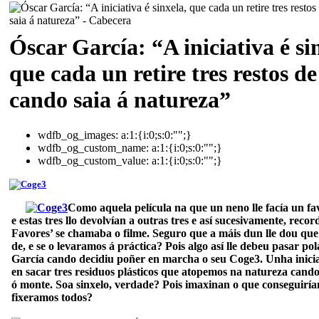
Óscar García: “A iniciativa é si
que cada un retire tres restos de
cando saia á natureza”
wdfb_og_images:
a:1:{i:0;s:0:"";}
wdfb_og_custom_name:
a:1:{i:0;s:0:"";}
wdfb_og_custom_value:
a:1:{i:0;s:0:"";}
Como aquela película na que un neno lle facía un fav
e estas tres llo
devolvían a outras tres e así sucesivamente, reco
Favores’ se chamaba o filme. Seguro que a máis dun lle dou que
de, e se o levaramos á práctica? Pois algo así lle debeu pasar po
García cando decidiu poñer en marcha o seu Coge3. Unha inicia
en sacar tres residuos plásticos que atopemos na natureza cando
ó monte. Soa sinxelo, verdade? Pois imaxinan o que conseguiría
fixeramos todos?