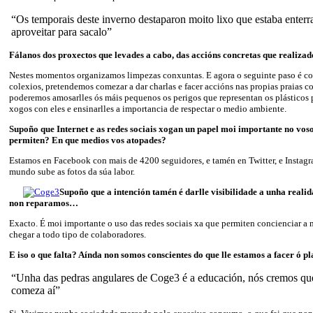
“Os temporais deste inverno destaparon moito lixo que estaba enter
aproveitar para sacalo”
Fálanos dos proxectos que levades a cabo, das accións concretas que realizad
Nestes momentos organizamos limpezas conxuntas. E agora o seguinte paso é com
colexios, pretendemos comezar a dar charlas e facer accións nas propias praias co
poderemos amosarlles ós máis pequenos os perigos que representan os plásticos p
xogos con eles e ensinarlles a importancia de respectar o medio ambiente.
Supoño que Internet e as redes sociais xogan un papel moi importante no voso
permiten? En que medios vos atopades?
Estamos en Facebook con mais de 4200 seguidores, e tamén en Twitter, e Instag
mundo sube as fotos da súa labor.
Supoño que a intención tamén é darlle visibilidade a unha realid
non reparamos…
Exacto. É moi importante o uso das redes sociais xa que permiten concienciar a 
chegar a todo tipo de colaboradores.
E iso o que falta? Aínda non somos conscientes do que lle estamos a facer ó p
“Unha das pedras angulares de Coge3 é a educación, nós cremos qu
comeza aí”