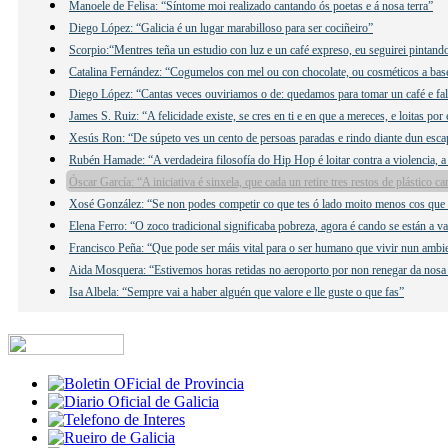
Manoele de Felisa: “Síntome moi realizado cantando ós poetas e á nosa terra”
Diego López: “Galicia é un lugar marabilloso para ser cociñeiro”
Scorpio:“Mentres teña un estudio con luz e un café expreso, eu seguirei pintand
Catalina Fernández: “Cogumelos con mel ou con chocolate, ou cosméticos a ba
Diego López: “Cantas veces ouviriamos o de: quedamos para tomar un café e f
James S. Ruiz: “A felicidade existe, se cres en ti e en que a mereces, e loitas por 
Xesús Ron: “De súpeto ves un cento de persoas paradas e rindo diante dun esca
Rubén Hamade: “A verdadeira filosofía do Hip Hop é loitar contra a violencia, a
Óscar García: “A iniciativa é sinxela, que cada un retire tres restos de plástico c
Xosé González: “Se non podes competir co que tes ó lado moito menos cos que 
Elena Ferro: “O zoco tradicional significaba pobreza, agora é cando se están a v
Francisco Peña: “Que pode ser máis vital para o ser humano que vivir nun ambi
Aida Mosquera: “Estivemos horas retidas no aeroporto por non renegar da nosa
Isa Albela: “Sempre vai a haber alguén que valore e lle guste o que fas”