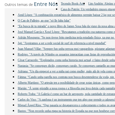
Entre Nós
Tecendo Book-Arts
Lito Andión: Algúns p
Outros temas de
Casa do Patrón: Un verdadeiro museo etnogr
Amil López: “A combinación estratéxica de alimentos permite baixar 2 kg por se
O Can de Palleiro, ao que “só lle falta falar”
“En busca de tu mirada” o novo libro de James Sosa fala da viaxe da nosa alma 
José Manuel García e Xosé López: “Rescatamos a tradición coa natureza como e
Adrián Mosquera: “Se non tivese feito medicina tería estudado física, xa que no 
Jaji: “Aspiramos a ser a rede social de surf de referencia a nivel mundial”
Juan Manuel Villar: “Sempre fun unha persoa moi vangardista, gústame adaptar
Rodrigo: “A través de Wiimbo os usuarios interactúan coas listas de reprodución
César Carracedo: “Explotados conta unha historia moi actual, e faino dende unha 
Nastasia: “Se consegues dicilo, consegues curalo. Se consegues cantarllo ao mu
Adriana: “Un día empecei a ver a miña nai como muller, máis alá de vela como n
Fátima: “Cando unha parella nos contrata non busca desentenderse da voda, nin 
Alberto Martínez: “O artesán ten a posibilidade de crear xoias únicas, como peq
Marián: “Á xente gústalle a nosa roupa e a filosofía que leva detrás cada pantaló
Roberto Traba: “A Galería é como un bar de aeroporto, pola cantidade de estranx
Carlos do Viso: “A zanfona é un instrumento que ten algo que prende a calquera
Miguel Ángel Ríos: “Que pasaría se desaparecera o coñecemento e todos os ava
Bastos: “Non recordo unha etapa na historia de España na que non houbese cor