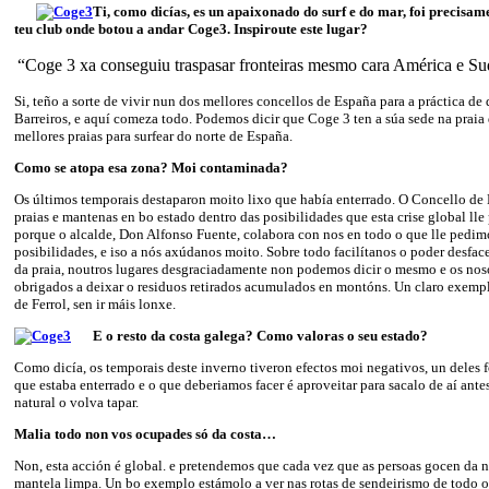
Ti, como dicías, es un apaixonado do surf e do mar, foi precisam
teu club onde botou a andar Coge3. Inspiroute este lugar?
“Coge 3 xa conseguiu traspasar fronteiras mesmo cara América e Su
Si, teño a sorte de vivir nun dos mellores concellos de España para a práctica de 
Barreiros, e aquí comeza todo. Podemos dicir que Coge 3 ten a súa sede na praia
mellores praias para surfear do norte de España.
Como se atopa esa zona? Moi contaminada?
Os últimos temporais destaparon moito lixo que había enterrado. O Concello de B
praias e mantenas en bo estado dentro das posibilidades que esta crise global lle
porque o alcalde, Don Alfonso Fuente, colabora con nos en todo o que lle pedim
posibilidades, e iso a nós axúdanos moito. Sobre todo facilítanos o poder desfac
da praia, noutros lugares desgraciadamente non podemos dicir o mesmo e os nos
obrigados a deixar o residuos retirados acumulados en montóns. Un claro exempl
de Ferrol, sen ir máis lonxe.
E o resto da costa galega? Como valoras o seu estado?
Como dicía, os temporais deste inverno tiveron efectos moi negativos, un deles f
que estaba enterrado e o que deberiamos facer é aproveitar para sacalo de aí ante
natural o volva tapar.
Malia todo non vos ocupades só da costa…
Non, esta acción é global. e pretendemos que cada vez que as persoas gocen da 
mantela limpa. Un bo exemplo estámolo a ver nas rotas de sendeirismo de todo o