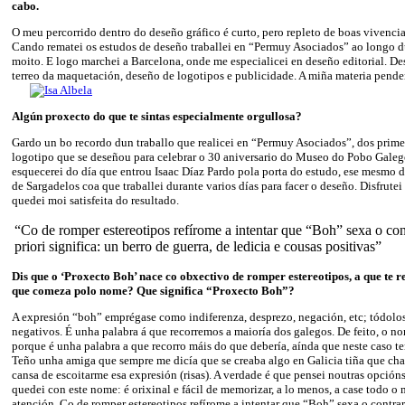
cabo.
O meu percorrido dentro do deseño gráfico é curto, pero repleto de boas vivencia
Cando rematei os estudos de deseño traballei en “Permuy Asociados” ao longo 
moito. E logo marchei a Barcelona, onde me especialicei en deseño editorial. 
terreo da maquetación, deseño de logotipos e publicidade. A miña materia pende
Algún proxecto do que te sintas especialmente orgullosa?
Gardo un bo recordo dun traballo que realicei en “Permuy Asociados”, dos prime
logotipo que se deseñou para celebrar o 30 aniversario do Museo do Pobo Gale
esquecerei do día que entrou Isaac Díaz Pardo pola porta do estudo, ese mesmo 
de Sargadelos coa que traballei durante varios días para facer o deseño. Disfrutei
quedei moi satisfeita do resultado.
“Co de romper estereotipos refírome a intentar que “Boh” sexa o con
priori significa: un berro de guerra, de ledicia e cousas positivas”
Dis que o ‘Proxecto Boh’ nace co obxectivo de romper estereotipos, a que
te r
que comeza polo nome? Que significa “Proxecto Boh”?
A expresión “boh” emprégase como indiferenza, desprezo, negación, etc; tódolos
negativos. É unha palabra á que recorremos a maioría dos galegos. De feito, o 
porque é unha palabra a que recorro máis do que debería, aínda que neste caso te
Teño unha amiga que sempre me dicía que se creaba algo en Galicia tiña que ch
cansa de escoitarme esa expresión (risas). A verdade é que pensei noutras opción
quedei con este nome: é orixinal e fácil de memorizar, a lo menos, a case todo o
atención. Co de romper estereotipos refírome a intentar que “Boh” sexa o contrar