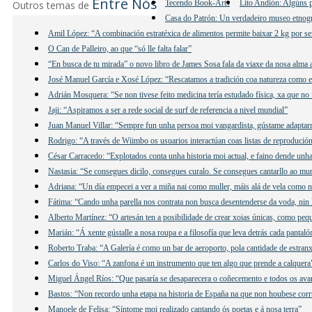
Entre Nós
Tecendo Book-Arts
Lito Andión: Algúns p
Outros temas de
Casa do Patrón: Un verdadeiro museo etnogr
Amil López: “A combinación estratéxica de alimentos permite baixar 2 kg por se
O Can de Palleiro, ao que “só lle falta falar”
“En busca de tu mirada” o novo libro de James Sosa fala da viaxe da nosa alma 
José Manuel García e Xosé López: “Rescatamos a tradición coa natureza como e
Adrián Mosquera: “Se non tivese feito medicina tería estudado física, xa que no 
Jaji: “Aspiramos a ser a rede social de surf de referencia a nivel mundial”
Juan Manuel Villar: “Sempre fun unha persoa moi vangardista, gústame adaptar
Rodrigo: “A través de Wiimbo os usuarios interactúan coas listas de reprodución
César Carracedo: “Explotados conta unha historia moi actual, e faino dende unha 
Nastasia: “Se consegues dicilo, consegues curalo. Se consegues cantarllo ao mu
Adriana: “Un día empecei a ver a miña nai como muller, máis alá de vela como n
Fátima: “Cando unha parella nos contrata non busca desentenderse da voda, nin 
Alberto Martínez: “O artesán ten a posibilidade de crear xoias únicas, como peq
Marián: “Á xente gústalle a nosa roupa e a filosofía que leva detrás cada pantaló
Roberto Traba: “A Galería é como un bar de aeroporto, pola cantidade de estranx
Carlos do Viso: “A zanfona é un instrumento que ten algo que prende a calquera
Miguel Ángel Ríos: “Que pasaría se desaparecera o coñecemento e todos os ava
Bastos: “Non recordo unha etapa na historia de España na que non houbese cor
Manoele de Felisa: “Síntome moi realizado cantando ós poetas e á nosa terra”