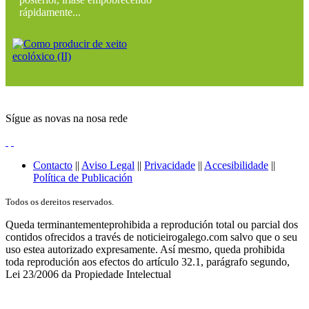
rápidamente...
Sígue as novas na nosa rede
Contacto
||
Aviso Legal
||
Privacidade
||
Accesibilidade
||
Política de Publicación
Todos os dereitos reservados.
Queda terminantementeprohibida a reprodución total ou parcial dos
contidos ofrecidos a través de noticieirogalego.com salvo que o seu
uso estea autorizado expresamente. Así mesmo, queda prohibida
toda reprodución aos efectos do artículo 32.1, parágrafo segundo,
Lei 23/2006 da Propiedade Intelectual