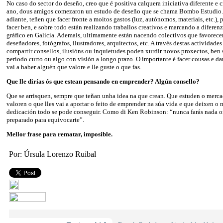
No caso do sector do deseño, creo que é positiva calquera iniciativa diferente e c
ano, dous amigos comezaron un estudo de deseño que se chama Bombo Estudio. E
adiante, teñen que facer fronte a moitos gastos (luz, autónomos, materiais, etc.), 
facer ben, e sobre todo están realizando traballos creativos e marcando a diferen
gráfico en Galicia. Ademais, ultimamente están nacendo colectivos que favorecen
deseñadores, fotógrafos, ilustradores, arquitectos, etc. A través destas actividade
compartir consellos, ilusións ou inquietudes poden xurdir novos proxectos, ben 
período curto ou algo con visión a longo prazo. O importante é facer cousas e da
vai a haber alguén que valore e lle guste o que fas.
Que lle dirías ós que estean pensando en emprender? Algún consello?
Que se arrisquen, sempre que teñan unha idea na que crean. Que estuden o merca
valoren o que lles vai a aportar o feito de emprender na súa vida e que deixen o
dedicación todo se pode conseguir. Como di Ken Robinson: “nunca farás nada ori
preparado para equivocarte”.
Mellor frase para rematar, imposible.
Por: Úrsula Lorenzo Ruibal