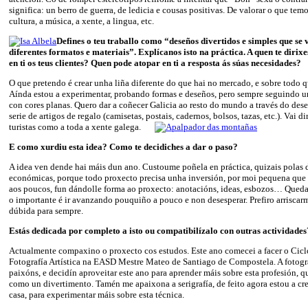
significa: un berro de guerra, de ledicia e cousas positivas. De valorar o que tem
cultura, a música, a xente, a lingua, etc.
Defines o teu traballo como “deseños divertidos e simples que se 
diferentes formatos e materiais”. Explícanos isto na práctica. A quen te diri
en ti os teus clientes? Quen pode atopar en ti a resposta ás súas necesidades?
O que pretendo é crear unha liña diferente do que hai no mercado, e sobre todo 
Aínda estou a experimentar, probando formas e deseños, pero sempre seguindo un
con cores planas. Quero dar a coñecer Galicia ao resto do mundo a través do des
serie de artigos de regalo (camisetas, postais, cadernos, bolsos, tazas, etc.). Vai d
turistas como a toda a xente galega.
E como xurdiu esta idea? Como te decidiches a dar o paso?
A idea ven dende hai máis dun ano. Custoume poñela en práctica, quizais polas d
económicas, porque todo proxecto precisa unha inversión, por moi pequena que 
aos poucos, fun dándolle forma ao proxecto: anotacións, ideas, esbozos… Queda 
o importante é ir avanzando pouquiño a pouco e non desesperar. Prefiro arrisca
dúbida para sempre.
Estás dedicada por completo a isto ou compatibilízalo con outras actividade
Actualmente compaxino o proxecto cos estudos. Este ano comecei a facer o Cicl
Fotografía Artística na EASD Mestre Mateo de Santiago de Compostela. A fotogra
paixóns, e decidín aproveitar este ano para aprender máis sobre esta profesión, qu
como un divertimento. Tamén me apaixona a serigrafía, de feito agora estou a cre
casa, para experimentar máis sobre esta técnica.