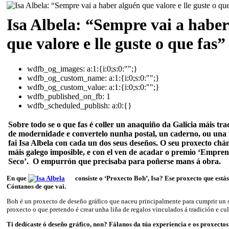
Isa Albela: “Sempre vai a haber
que valore e lle guste o que fas”
wdfb_og_images:
a:1:{i:0;s:0:"";}
wdfb_og_custom_name:
a:1:{i:0;s:0:"";}
wdfb_og_custom_value:
a:1:{i:0;s:0:"";}
wdfb_published_on_fb:
1
wdfb_scheduled_publish:
a:0:{}
Sobre todo se o que fas é coller un anaquiño da Galicia máis trad
de modernidade e convertelo nunha postal, un caderno, ou una t
fai Isa Albela con cada un dos seus deseños. O seu proxecto ch
máis galego imposible, e con el ven de acadar o premio ‘Empren
Seco’. O empurrón que precisaba para poñerse mans á obra.
En que
consiste o ‘Proxecto Boh’, Isa? Ese proxecto que está
Cóntanos de que vai.
Boh é un proxecto de deseño gráfico que naceu principalmente para cumprir un 
proxecto o que pretendo é crear unha liña de regalos vinculados á tradición e cul
Ti dedícaste ó deseño gráfico, non? Fálanos da túa experiencia e os proxectos