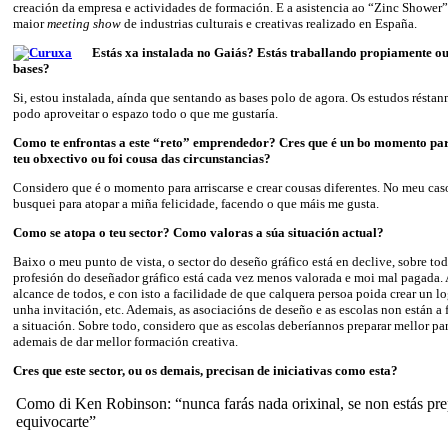
creación da empresa e actividades de formación. E a asistencia ao “Zinc Shower”
maior
meeting show
de industrias culturais e creativas realizado en España.
Estás xa instalada no Gaiás? Estás traballando propiamente ou
bases?
Si, estou instalada, aínda que sentando as bases polo de agora. Os estudos rést
podo aproveitar o espazo todo o que me gustaría.
Como te enfrontas a este “reto” emprendedor? Cres que é un bo momento p
teu obxectivo ou foi cousa das circunstancias?
Considero que é o momento para arriscarse e crear cousas diferentes. No meu cas
busquei para atopar a miña felicidade, facendo o que máis me gusta.
Como se atopa o teu sector? Como valoras a súa situación actual?
Baixo o meu punto de vista, o sector do deseño gráfico está en declive, sobre tod
profesión do deseñador gráfico está cada vez menos valorada e moi mal pagada. 
alcance de todos, e con isto a facilidade de que calquera persoa poida crear un lo
unha invitación, etc. Ademais, as asociacións de deseño e as escolas non están a
a situación. Sobre todo, considero que as escolas deberíannos preparar mellor pa
ademais de dar mellor formación creativa.
Cres que este sector, ou os demais, precisan de iniciativas como esta?
Como di Ken Robinson: “nunca farás nada orixinal, se non estás pr
equivocarte”