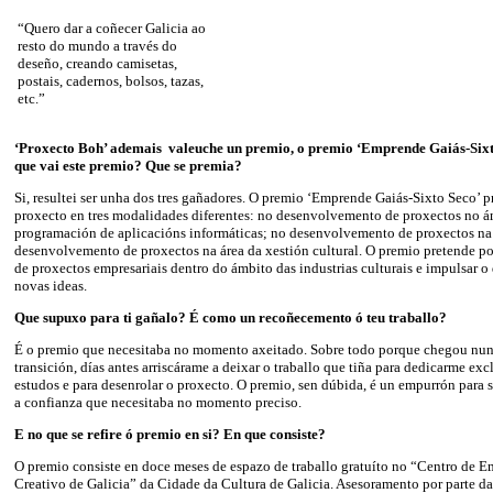
“Quero dar a coñecer Galicia ao
resto do mundo a través do
deseño, creando camisetas,
postais, cadernos, bolsos, tazas,
etc.”
‘Proxecto Boh’ ademais valeuche un premio, o premio ‘Emprende Gaiás-Sixto
que vai este premio? Que se premia?
Si, resultei ser unha dos tres gañadores. O premio ‘Emprende Gaiás-Sixto Seco’ p
proxecto en tres modalidades diferentes: no desenvolvemento de proxectos no á
programación de aplicacións informáticas; no desenvolvemento de proxectos na 
desenvolvemento de proxectos na área da xestión cultural. O premio pretende pot
de proxectos empresariais dentro do ámbito das industrias culturais e impulsar
novas ideas.
Que supuxo para ti gañalo? É como un recoñecemento ó teu traballo?
É o premio que necesitaba no momento axeitado. Sobre todo porque chegou n
transición, días antes arriscárame a deixar o traballo que tiña para dedicarme ex
estudos e para desenrolar o proxecto. O premio, sen dúbida, é un empurrón para 
a confianza que necesitaba no momento preciso.
E no que se refire ó premio en si? En que consiste?
O premio consiste en doce meses de espazo de traballo gratuíto no “Centro de
Creativo de Galicia” da Cidade da Cultura de Galicia. Asesoramento por parte d