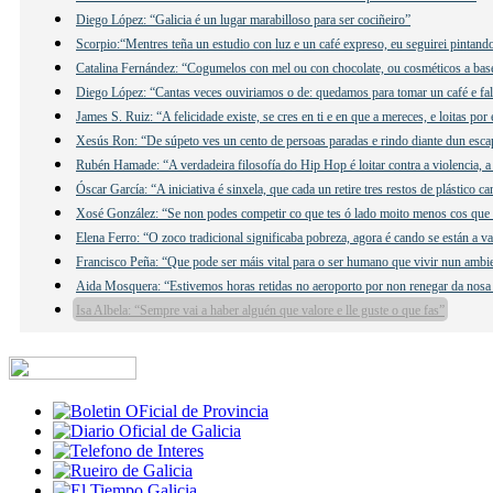
Diego López: “Galicia é un lugar marabilloso para ser cociñeiro”
Scorpio:“Mentres teña un estudio con luz e un café expreso, eu seguirei pintand
Catalina Fernández: “Cogumelos con mel ou con chocolate, ou cosméticos a ba
Diego López: “Cantas veces ouviriamos o de: quedamos para tomar un café e f
James S. Ruiz: “A felicidade existe, se cres en ti e en que a mereces, e loitas por 
Xesús Ron: “De súpeto ves un cento de persoas paradas e rindo diante dun esca
Rubén Hamade: “A verdadeira filosofía do Hip Hop é loitar contra a violencia, a
Óscar García: “A iniciativa é sinxela, que cada un retire tres restos de plástico c
Xosé González: “Se non podes competir co que tes ó lado moito menos cos que 
Elena Ferro: “O zoco tradicional significaba pobreza, agora é cando se están a v
Francisco Peña: “Que pode ser máis vital para o ser humano que vivir nun ambi
Aida Mosquera: “Estivemos horas retidas no aeroporto por non renegar da nosa
Isa Albela: “Sempre vai a haber alguén que valore e lle guste o que fas”