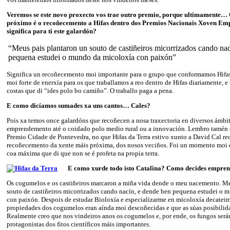
Veremos se este novo proxecto vos trae outro premio, porque ultimamente…
próximo é o recoñecemento a Hifas dentro dos Premios Nacionais Xoven Em
significa para ti este galardón?
“Meus pais plantaron un souto de castiñeiros micorrizados cando na
pequena estudei o mundo da micoloxía con paixón”
Significa un recoñecemento moi importante para o grupo que conformamos Hifas
moi forte de enerxía para os que traballamos a reo dentro de Hifas diariamente, 
costas que di “ides polo bo camiño”. O traballo paga a pena.
E como dicíamos sumades xa uns cantos… Cales?
Pois xa temos once galardóns que recoñecen a nosa traxectoria en diversos ámbi
emprendemento até o coidado polo medio rural ou a innovación. Lembro tamén c
Premio Cidade de Pontevedra, no que Hifas da Terra estivo xunto a David Cal re
recoñecemento da xente máis próxima, dos nosos veciños. Foi un momento moi 
coa máxima que di que non se é profeta na propia terra.
E como xurde todo isto Catalina? Como decides empren
Os cogumelos e os castiñeiros marcaron a miña vida dende o meu nacemento. Me
souto de castiñeiros micorrizados cando nacín, e dende ben pequena estudei o 
con paixón. Despois de estudar Bioloxía e especializarme en micoloxía decateim
propiedades dos cogumelos eran aínda moi descoñecidas e que as súas posibilidad
Realmente creo que nos vindeiros anos os cogumelos e, por ende, os fungos será
protagonistas dos fitos científicos máis importantes.