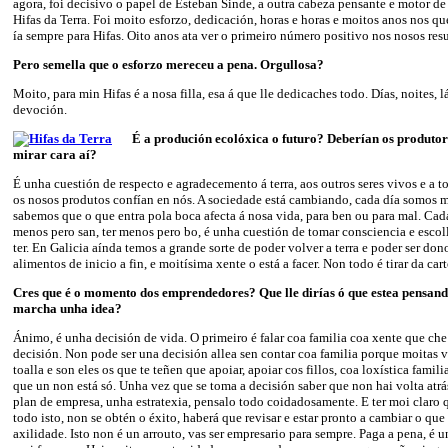
agora, foi decisivo o papel de Esteban Sinde, a outra cabeza pensante e motor 
Hifas da Terra. Foi moito esforzo, dedicación, horas e horas e moitos anos nos q
ía sempre para Hifas. Oito anos ata ver o primeiro número positivo nos nosos res
Pero semella que o esforzo mereceu a pena. Orgullosa?
Moito, para min Hifas é a nosa filla, esa á que lle dedicaches todo. Días, noites, l
devoción.
É a produción ecolóxica o futuro? Deberían os produto
mirar cara aí?
É unha cuestión de respecto e agradecemento á terra, aos outros seres vivos e a 
os nosos produtos confían en nós. A sociedade está cambiando, cada día somos m
sabemos que o que entra pola boca afecta á nosa vida, para ben ou para mal. Cad
menos pero san, ter menos pero bo, é unha cuestión de tomar consciencia e escol
ter. En Galicia aínda temos a grande sorte de poder volver a terra e poder ser do
alimentos de inicio a fin, e moitísima xente o está a facer. Non todo é tirar da cart
Cres que é o momento dos emprendedores? Que lle dirías ó que estea pensand
marcha unha idea?
Ánimo, é unha decisión de vida. O primeiro é falar coa familia coa xente que che
decisión. Non pode ser una decisión allea sen contar coa familia porque moitas ve
toalla e son eles os que te teñen que apoiar, apoiar cos fillos, coa loxística famili
que un non está só. Unha vez que se toma a decisión saber que non hai volta atrá
plan de empresa, unha estratexia, pensalo todo coidadosamente. E ter moi claro 
todo isto, non se obtén o éxito, haberá que revisar e estar pronto a cambiar o que 
axilidade. Isto non é un arrouto, vas ser empresario para sempre. Paga a pena, é 