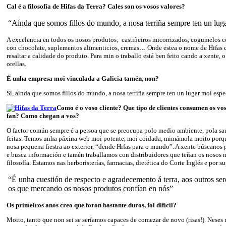
Cal é a filosofía de Hifas da Terra? Cales son os vosos valores?
“Aínda que somos fillos do mundo, a nosa terriña sempre ten un lug
A excelencia en todos os nosos produtos; castiñeiros micorrizados, cogumelos 
con chocolate, suplementos alimenticios, cremas… Onde estea o nome de Hifas d
resaltar a calidade do produto. Para min o traballo está ben feito cando a xente, 
orellas.
É unha empresa moi vinculada a Galicia tamén, non?
Si, aínda que somos fillos do mundo, a nosa terriña sempre ten un lugar moi espe
Como é o voso cliente? Que tipo de clientes consumen os vo
fan? Como chegan a vos?
O factor común sempre é a persoa que se preocupa polo medio ambiente, pola sa
feitas. Temos unha páxina web moi potente, moi coidada, mimámola moito porq
nosa pequena fiestra ao exterior, “dende Hifas para o mundo”. A xente búscanos p
e busca información e tamén traballamos con distribuidores que teñan os nosos 
filosofía. Estamos nas herboristerías, farmacias, dietética do Corte Inglés e por 
“É unha cuestión de respecto e agradecemento á terra, aos outros ser
os que mercando os nosos produtos confían en nós”
Os primeiros anos creo que foron bastante duros, foi difícil?
Moito, tanto que non sei se seríamos capaces de comezar de novo (risas!). Nese