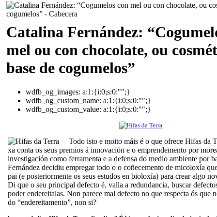
Catalina Fernández: “Cogumel
mel ou con chocolate, ou cosmét
base de cogumelos”
wdfb_og_images:
a:1:{i:0;s:0:"";}
wdfb_og_custom_name:
a:1:{i:0;s:0:"";}
wdfb_og_custom_value:
a:1:{i:0;s:0:"";}
Todo isto e moito máis é o que ofrece Hifas da 
xa conta os seus premios á innovación e o emprendemento por more
investigación como ferramenta e a defensa do medio ambiente por ba
Fernández decidiu empregar todo o o coñecemento de micoloxía que 
pai (e posteriormente os seus estudos en bioloxía) para crear algo nov
Di que o seu principal defecto é, valla a redundancia, buscar defecto
poder endereitalas. Non parece mal defecto no que respecta ós que 
do “endereitamento”, non si?