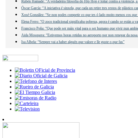
Rubén Hamade: “A verdadeira filosofía do Hip Hop é loitar contra a violencia, a
Óscar García: “A iniciativa é sinxela, que cada un retire tres restos de plástico c
Xosé González: “Se non podes competir co que tes ó lado moito menos cos que 
Elena Ferro: “O zoco tradicional significaba pobreza, agora é cando se están a v
Francisco Peña: “Que pode ser máis vital para o ser humano que vivir nun ambi
Aida Mosquera: “Estivemos horas retidas no aeroporto por non renegar da nosa
Isa Albela: “Sempre vai a haber alguén que valore e lle guste o que fas”