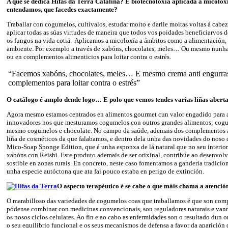
A que se dedica Hifas da Terra Catalina? É biotecnoloxía aplicada á micolox
entendamos, que facedes exactam
ente?
Traballar con cogumelos, cultivalos, estudar moito e darlle moitas voltas á ca
aplicar todas as súas virtudes de maneira que todos vos poidades beneficiarvos 
os fungos na vida cotiá. Aplicamos a micoloxía a ámbitos como a alimentación,
ambiente. Por exemplo a través de xabóns, chocolates, meles… Ou mesmo nunha
ou en complementos alimenticios para loitar contra o estrés.
“Facemos xabóns, chocolates, meles… E mesmo crema anti engurra
complementos para loitar contra o estrés”
O catálogo é amplo dende logo… E polo que vemos tendes varias liñas abertas
Agora mesmo estamos centrados en alimentos gourmet cun valor engadido para a
innovadores nos que mesturamos cogumelos con outros grandes alimentos; cog
mesmo cogumelos e chocolate. No campo da saúde, ademais dos complementos al
liña de cosméticos da que falabamos, e dentro dela unha das novidades do noso 
Mico-Soap Sponge Edition, que é unha esponxa de lá natural que no seu interio
xabóns con Reishi. Este produto ademais de ser orixinal, contribúe ao desenvo
sostible en zonas rurais. En concreto, neste caso fomentamos a gandería tradicion
unha especie autóctona que ata fai pouco estaba en perigo de extinción.
O aspecto terapéutico é se cabe o que máis chama a atenci
O marabilloso das variedades de cogumelos coas que traballamos é que son com
pódense combinar con medicinas convencionais, son reguladores naturais e van
os nosos ciclos celulares. Ao fin e ao cabo as enfermidades son o resultado dun
o seu equilibrio funcional e os seus mecanismos de defensa a favor da aparición