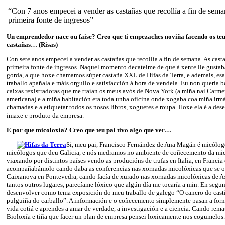
“Con 7 anos empecei a vender as castañas que recollía a fin de sema
primeira fonte de ingresos”
Un emprendedor nace ou faise? Creo que ti empezaches noviña facendo os teu
castañas… (Risas)
Con sete anos empecei a vender as castañas que recollía a fin de semana. As cast
primeira fonte de ingresos. Naquel momento decateime de que á xente lle gustab
gorda, a que hoxe chamamos súper castaña XXL de Hifas da Terra, e ademais, e
traballo apañala e máis orgullo e satisfacción á hora de vendela. Eu non quería
caixas rexistradoras que me traían os meus avós de Nova York (a miña nai Carmen
americana) e a miña habitación era toda unha oficina onde xogaba coa miña irmá
chamadas e a etiquetar todos os nosos libros, xoguetes e roupa. Hoxe ela é a des
imaxe e produto da empresa.
E por que micoloxía? Creo que teu pai tivo algo que ver…
Si, meu pai, Francisco Fernández de Ana Magán é micólog
micólogos que deu Galicia, e nós medramos no ambiente de coñecemento da mi
viaxando por distintos países vendo as producións de trufas en Italia, en Franci
acompañabámolo cando daba as conferencias nas xornadas micolóxicas que se 
Caixanova en Pontevedra, cando facía de xurado nas xornadas micolóxicas de A
tantos outros lugares, parecíame lóxico que algún día me tocaría a min. En segu
desenvolver como tema exposición do meu traballo de galego “O cancro do castiñ
pulguiña do carballo”. A información e o coñecemento simplemente pasan a form
vida cotiá e aprendes a amar de verdade, a investigación e a ciencia. Cando remat
Bioloxía e tiña que facer un plan de empresa pensei loxicamente nos cogumelos.