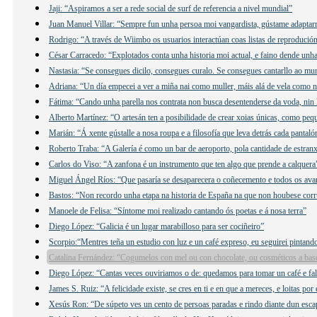
Jaji: “Aspiramos a ser a rede social de surf de referencia a nivel mundial”
Juan Manuel Villar: “Sempre fun unha persoa moi vangardista, gústame adaptar
Rodrigo: “A través de Wiimbo os usuarios interactúan coas listas de reprodución
César Carracedo: “Explotados conta unha historia moi actual, e faino dende unha 
Nastasia: “Se consegues dicilo, consegues curalo. Se consegues cantarllo ao mu
Adriana: “Un día empecei a ver a miña nai como muller, máis alá de vela como n
Fátima: “Cando unha parella nos contrata non busca desentenderse da voda, nin 
Alberto Martínez: “O artesán ten a posibilidade de crear xoias únicas, como peq
Marián: “Á xente gústalle a nosa roupa e a filosofía que leva detrás cada pantaló
Roberto Traba: “A Galería é como un bar de aeroporto, pola cantidade de estranx
Carlos do Viso: “A zanfona é un instrumento que ten algo que prende a calquera
Miguel Ángel Ríos: “Que pasaría se desaparecera o coñecemento e todos os ava
Bastos: “Non recordo unha etapa na historia de España na que non houbese cor
Manoele de Felisa: “Síntome moi realizado cantando ós poetas e á nosa terra”
Diego López: “Galicia é un lugar marabilloso para ser cociñeiro”
Scorpio:“Mentres teña un estudio con luz e un café expreso, eu seguirei pintand
Catalina Fernández: “Cogumelos con mel ou con chocolate, ou cosméticos a ba
Diego López: “Cantas veces ouviriamos o de: quedamos para tomar un café e f
James S. Ruiz: “A felicidade existe, se cres en ti e en que a mereces, e loitas por 
Xesús Ron: “De súpeto ves un cento de persoas paradas e rindo diante dun esca