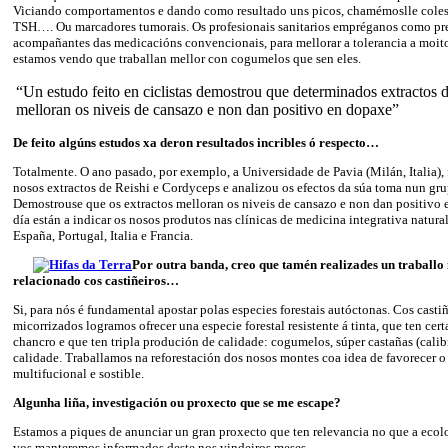
Viciando comportamentos e dando como resultado uns picos, chamémoslle coleste
TSH…. Ou marcadores tumorais. Os profesionais sanitarios empréganos como p
acompañantes das medicacións convencionais, para mellorar a tolerancia a moit
estamos vendo que traballan mellor con cogumelos que sen eles.
“Un estudo feito en ciclistas demostrou que determinados extractos
melloran os niveis de cansazo e non dan positivo en dopaxe”
De feito algúns estudos xa deron resultados incribles ó respecto…
Totalmente. O ano pasado, por exemplo, a Universidade de Pavia (Milán, Italia),
nosos extractos de Reishi e Cordyceps e analizou os efectos da súa toma nun grup
Demostrouse que os extractos melloran os niveis de cansazo e non dan positivo
día están a indicar os nosos produtos nas clínicas de medicina integrativa natura
España, Portugal, Italia e Francia.
Por outra banda, creo que tamén realizades un traballo
relacionado cos castiñeiros…
Si, para nós é fundamental apostar polas especies forestais autóctonas. Cos casti
micorrizados logramos ofrecer una especie forestal resistente á tinta, que ten cert
chancro e que ten tripla produción de calidade: cogumelos, súper castañas (cali
calidade. Traballamos na reforestación dos nosos montes coa idea de favorecer 
multifucional e sostible.
Algunha liña, investigación ou proxecto que se me escape?
Estamos a piques de anunciar un gran proxecto que ten relevancia no que a ecolox
vos manteremos informados deste nos vindeiros meses.