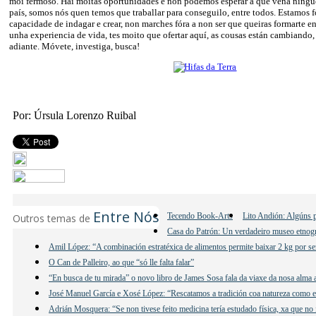
moi fermoso. Hai moitas oportunidades e non podemos esperar a que veña ningu
país, somos nós quen temos que traballar para conseguilo, entre todos. Estamos 
capacidade de indagar e crear, non marches fóra a non ser que queiras formarte en
unha experiencia de vida, tes moito que ofertar aquí, as cousas están cambiando, 
adiante. Móvete, investiga, busca!
Por: Úrsula Lorenzo Ruibal
Entre Nós
Tecendo Book-Arts
Lito Andión: Algúns p
Outros temas de
Casa do Patrón: Un verdadeiro museo etnogr
Amil López: “A combinación estratéxica de alimentos permite baixar 2 kg por se
O Can de Palleiro, ao que “só lle falta falar”
“En busca de tu mirada” o novo libro de James Sosa fala da viaxe da nosa alma 
José Manuel García e Xosé López: “Rescatamos a tradición coa natureza como e
Adrián Mosquera: “Se non tivese feito medicina tería estudado física, xa que no 