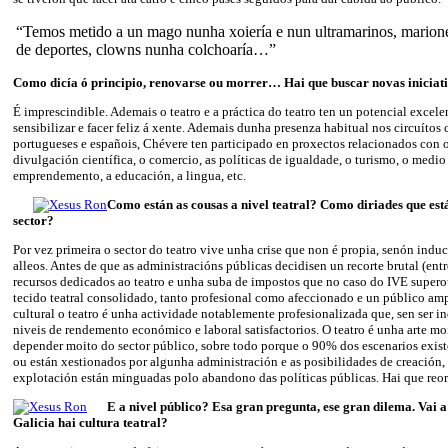
“Temos metido a un mago nunha xoiería e nun ultramarinos, marion
de deportes, clowns nunha colchoaría…”
Como dicía ó principio, renovarse ou morrer… Hai que buscar novas iniciat
É imprescindible. Ademais o teatro e a práctica do teatro ten un potencial excele
sensibilizar e facer feliz á xente. Ademais dunha presenza habitual nos circuítos 
portugueses e españois, Chévere ten participado en proxectos relacionados con o
divulgación científica, o comercio, as políticas de igualdade, o turismo, o medio
emprendemento, a educación, a lingua, etc.
Como están as cousas a nivel teatral? Como diriades que está 
sector?
Por vez primeira o sector do teatro vive unha crise que non é propia, senón induc
alleos. Antes de que as administracións públicas decidisen un recorte brutal (en
recursos dedicados ao teatro e unha suba de impostos que no caso do IVE supero
tecido teatral consolidado, tanto profesional como afeccionado e un público amp
cultural o teatro é unha actividade notablemente profesionalizada que, sen ser i
niveis de rendemento económico e laboral satisfactorios. O teatro é unha arte mo
depender moito do sector público, sobre todo porque o 90% dos escenarios exis
ou están xestionados por algunha administración e as posibilidades de creación, 
explotación están minguadas polo abandono das políticas públicas. Hai que reor
E a nivel público? Esa gran pregunta, ese gran dilema. Vai a
Galicia hai cultura teatral?