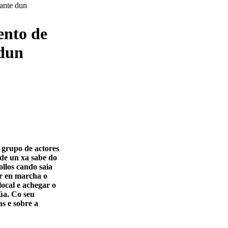
ento de
 dun
 grupo de actores
 de un xa sabe do
ollos cando saia
er en marcha o
local e achegar o
rúa. Co seu
as e sobre a