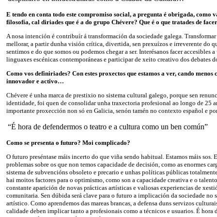
E tendo en conta todo este compromiso social, a pregunta é obrigada, como 
filosofía, cal diriades que é a do grupo Chévere? Que é o que tratades de face
A nosa intención é contribuír á transformación da sociedade galega. Transformar
mellorar, a partir dunha visión crítica, divertida, sen prexuízos e irreverente do 
sentimos e do que somos ou podemos chegar a ser. Interésanos facer accesibles a
linguaxes escénicas contemporáneas e participar de xeito creativo dos debates d
Como vos definiriades? Con estes proxectos que estamos a ver, cando menos
innovador e activo…
Chévere é unha marca de prestixio no sistema cultural galego, porque sen renunci
identidade, foi quen de consolidar unha traxectoria profesional ao longo de 25 
importante proxección non só en Galicia, senón tamén no contexto español e po
“É hora de defendermos o teatro e a cultura como un ben común”
Como se presenta o futuro? Moi complicado?
O futuro preséntase máis incerto do que viña sendo habitual. Estamos máis sos.
problemas sobre os que non temos capacidade de decisión, como as enormes carg
sistema de subvencións obsoleto e precario e unhas políticas públicas totalment
hai moitos factores para o optimismo, como son a capacidade creativa e o talento
constante aparición de novas prácticas artísticas e valiosas experiencias de xesti
comunitaria. Sen dúbida será clave para o futuro a implicación da sociedade no s
artístico. Como aprendemos das mareas brancas, a defensa duns servizos culturai
calidade deben implicar tanto a profesionais como a técnicos e usuarios. É hora