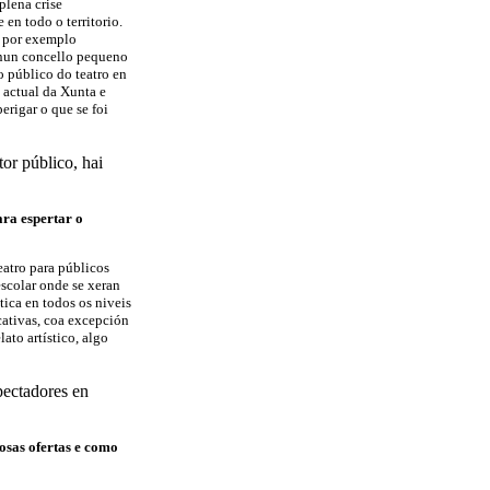
plena crise
en todo o territorio.
de por exemplo
 nun concello pequeno
o público do teatro en
o actual da Xunta e
erigar o que se foi
or público, hai
ara espertar o
eatro para públicos
scolar onde se xeran
tica en todos os niveis
cativas, coa excepción
to artístico, algo
pectadores en
osas ofertas e como