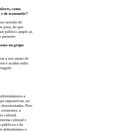
valores, como
r e de transmitir?
 no sentido de
que pasa, do que
 un público amplo as
o presente.
 como un grupo
ar a uns sinais de
anos e acadar unha
rtugués.
 Enfrontámonos a
as impositivas, un
e desorientadas. Pero
 existentes, a
ón cultural
istema cultural e
s públicos e de
 de defendermos o