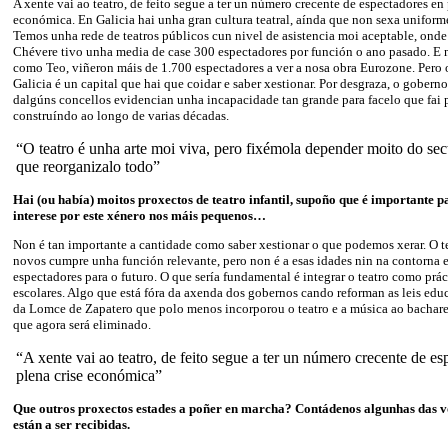
A xente vai ao teatro, de feito segue a ter un número crecente de espectadores en 
económica. En Galicia hai unha gran cultura teatral, aínda que non sexa uniforme 
Temos unha rede de teatros públicos cun nivel de asistencia moi aceptable, on
Chévere tivo unha media de case 300 espectadores por función o ano pasado. E
como Teo, viñeron máis de 1.700 espectadores a ver a nosa obra Eurozone. Pero 
Galicia é un capital que hai que coidar e saber xestionar. Por desgraza, o gobern
dalgúns concellos evidencian unha incapacidade tan grande para facelo que fai p
construíndo ao longo de varias décadas.
“O teatro é unha arte moi viva, pero fixémola depender moito do sect
que reorganizalo todo”
Hai (ou había) moitos proxectos de teatro infantil, supoño que é importante p
interese por este xénero nos máis pequenos…
Non é tan importante a cantidade como saber xestionar o que podemos xerar. O t
novos cumpre unha función relevante, pero non é a esas idades nin na contorna e
espectadores para o futuro. O que sería fundamental é integrar o teatro como prác
escolares. Algo que está fóra da axenda dos gobernos cando reforman as leis edu
da Lomce de Zapatero que polo menos incorporou o teatro e a música ao bacharela
que agora será eliminado.
“A xente vai ao teatro, de feito segue a ter un número crecente de es
plena crise económica”
Que outros proxectos estades a poñer en marcha? Contádenos algunhas das v
están a ser recibidas.