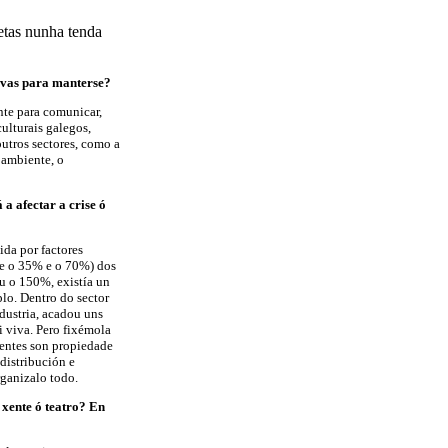
etas nunha tenda
ivas para manterse?
nte para comunicar,
culturais galegos,
utros sectores, como a
 ambiente, o
a afectar a crise ó
ida por factores
tre o 35% e o 70%) dos
u o 150%, existía un
lo. Dentro do sector
ndustria, acadou uns
i viva. Pero fixémola
tentes son propiedade
distribución e
ganizalo todo.
 xente ó teatro? En