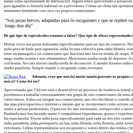
tamén unha oportunidade de fidelización. Algúns teñen aproveitado a actuación
para agasallar á clientela habitual ou a provedores. Créase un clima tan optimis
rematamos brindando con cava cos propios comerciantes.
“Son pezas breves, adaptadas para ós escaparates e que se repiten va
longo dun día”
De que tipo de espectáculos estamos a falar? Que tipo de obras representades
Moitas veces son pezas realizadas especificamente para un tipo de comercio. Po
unha peza de baile para zapaterías, unha lectura colectiva para unha libraría, out
entre un manequín e un comerciante que funciona moi ben en tendas de roupa. 
mago nunha xoiería e nun ultramarinos. Marionetas nunha tenda de deportes. A
colchoaría. Aos tres tenores nunha tenda de decoración. E mesmo fixemos unha 
nunha pastelería. Sempre usando o escaparate como escenario.
Ademais, creo que non fai moito tamén puxestes ós propios c
non si? Como foi iso?
Aproveitando que Chévere está a desenvolver un proxecto de residencia teatral 
puxémonos a traballar conxuntamente cun grupo de oito comerciantes da zona d
varios meses. A idea era integrar aos comerciantes, que eles decidiran o contido 
das súas preocupacións e intereses e mesmo que se incorporasen como actores, ac
xunto a artistas profesionais. O proceso foi moi interesante, enriquecedor e moti
Pasámolo moi ben facendo teatro e compartimos inquedanzas, gustos e experienci
foi espectacular. Fíxose unha peza especificamente para cada un dos oito comerci
unha panadería, unha perruquería, un bar, unha libraría, unha floraría, unha xesto
veterinaria. Unhas representáronse nos escaparates e outras dentro das tendas e 
se tiveron que facer ata catro e cinco pases seguidos para dar cabida ao público.