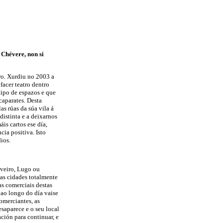
 Chévere, non si
ro. Xurdiu no 2003 a
acer teatro dentro
tipo de espazos e que
caparates. Desta
as rúas da súa vila á
distinta e a deixarnos
is cartos ese día,
cia positiva. Isto
ios.
iveiro, Lugo ou
das cidades totalmente
as comerciais destas
 ao longo do día vaise
omerciantes, as
esaparece e o seu local
ción para continuar, e