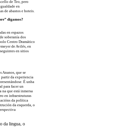
cello de Teo, pero
igualdade en
s de abastos e hoteis.
mpre” digamos?
tadas en espazos
de soberanía dos
 polo Centro Dramático
meyer de Avilés, en
seguintes en sitios
s Ananos, que se
 partir da experiencia
epresentándose. É unha
al para facer un
ca na que está inmersa
ro en infraestruturas
lacións da política
trución da esquerda, o
erspectiva
o da lingua, o