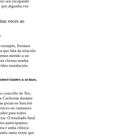
 no seu escaparate
ta que algunha vez
rias veces ao
?
r exemplo, fixemos
ra que fala da relación
Temos metido a un
 uns clowns nunha
vídeo-instalación
omerciantes a actuar,
no concello de Teo,
e Cacheiras durante
das pezas en función
trices ou cantantes
vador para todos.
as. O resultado final
os participantes;
ría e unha clínica
houbo tanta xente que