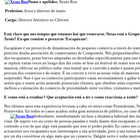
Nome e apelidos:
Xesús Ron
Profesión:
Actor e director de teatro
Cargo:
Director Artísitico en Chévere
Está claro que nos tempos que estamos hai que renovarse. Nesas está o Grupo
Xesús? En que consiste o proxecto ‘Escapárate’.
Escapárate é un proxecto de dinamización do pequeno comercio a través do teat
petición dunha asociación de comerciantes de Compostela. Nós propuxémoslles f
dos escaparates, pezas breves adaptadas ou deseñadas especificamente para este 
se repiten varias veces ao longo dun día como se fose un festival de teatro nos es
maneira, ofrécese ao público unha ruta teatral que o convida a andar e pasear pol
procura dos comercios e do teatro. É un convite a vivir as nosas vilas de maneira 
sorprender. Non é que os comercios participantes vaian necesariamente a gañar má
senón que o teatro actúa atraendo potenciais clientes, que obteñen unha experien
mellora a valoración do comercio de proximidade entre veciños, visitantes e med
E como está a resultar? Que aceptación está a ter e como reacciona a xente?
Nos últimos anos esta experiencia levouse a cabo en sitios como Pontedeume, V
Pontevedra. En todos os casos acadou unha gran asistencia de público, no caso 
desbordante, transformando incluso a dinámica habitual das rú
vilas. De súpeto ves un cento de persoas paradas e rindo diante dun escaparate, e
correndo a voz de que algo está pasando que non te podes perder. En canto aos c
actuacións nos escaparates non interrompen a súa actividade, pero a súa rutina d
por un día convértese en algo máis que un comercio. Dalgún xeito é unha motiva