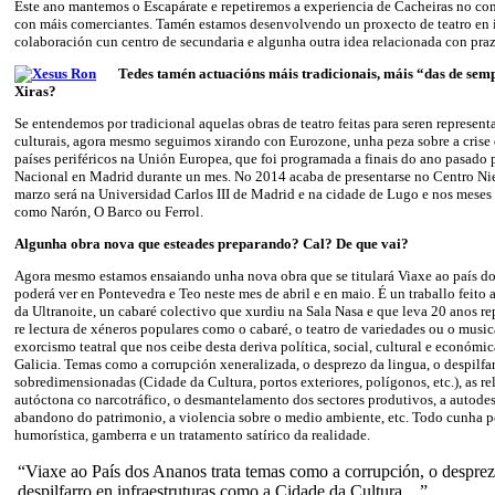
Este ano mantemos o Escapárate e repetiremos a experiencia de Cacheiras no con
con máis comerciantes. Tamén estamos desenvolvendo un proxecto de teatro en 
colaboración cun centro de secundaria e algunha outra idea relacionada con praza
Tedes tamén actuacións máis tradicionais, máis “das de se
Xiras?
Se entendemos por tradicional aquelas obras de teatro feitas para seren represen
culturais, agora mesmo seguimos xirando con Eurozone, unha peza sobre a crise 
países periféricos na Unión Europea, que foi programada a finais do ano pasado
Nacional en Madrid durante un mes. No 2014 acaba de presentarse no Centro Nie
marzo será na Universidad Carlos III de Madrid e na cidade de Lugo e nos meses 
como Narón, O Barco ou Ferrol.
Algunha obra nova que esteades preparando? Cal? De que vai?
Agora mesmo estamos ensaiando unha nova obra que se titulará Viaxe ao país do
poderá ver en Pontevedra e Teo neste mes de abril e en maio. É un traballo feito a
da Ultranoite, un cabaré colectivo que xurdiu na Sala Nasa e que leva 20 anos r
re lectura de xéneros populares como o cabaré, o teatro de variedades ou o music
exorcismo teatral que nos ceibe desta deriva política, social, cultural e económi
Galicia. Temas como a corrupción xeneralizada, o desprezo da lingua, o despilfar
sobredimensionadas (Cidade da Cultura, portos exteriores, polígonos, etc.), as re
autóctona co narcotráfico, o desmantelamento dos sectores produtivos, a autodes
abandono do patrimonio, a violencia sobre o medio ambiente, etc. Todo cunha p
humorística, gamberra e un tratamento satírico da realidade.
“Viaxe ao País dos Ananos trata temas como a corrupción, o desprez
despilfarro en infraestruturas como a Cidade da Cultura…”