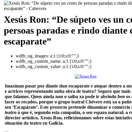
Xesús Ron: “De súpeto ves un c
persoas paradas e rindo diante
escaparate”
wdfb_og_images:
a:1:{i:0;s:0:"";}
wdfb_og_custom_name:
a:1:{i:0;s:0:"";}
wdfb_og_custom_value:
a:1:{i:0;s:0:"";}
Imaxinan pasar por diante dun escaparate e atopar dentro a un
e actrices representando unha obra de teatro? Seguro que máis
que falamos. Quen aínda non o saiba xa pode ir abrindo ben os 
facer os recados, porque o grupo teatral Chévere está xa a poñ
seu ‘Escapárate’. Este proxecto pretende dinamizar o comercio 
teatro ó que é, segundo esta compañía, o seu espazo natural; a 
director artísitco, Xesús Ron, reflexionamos sobre estas iniciativ
situación do teatro en Galicia.