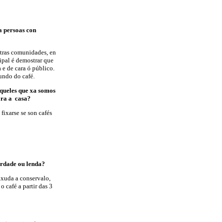
a persoas con
utras comunidades, en
cipal é demostrar que
 e de cara ó público.
undo do café.
aqueles que xa somos
ara a casa?
fixarse se son cafés
erdade ou lenda?
axuda a conservalo,
 café a partir das 3