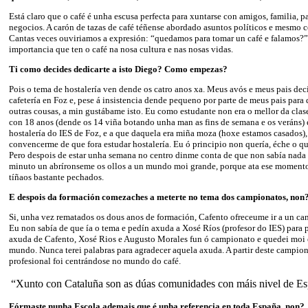
Está claro que o café é unha escusa perfecta para xuntarse con amigos, familia, pa
negocios. A carón de tazas de café téñense abordado asuntos políticos e mesmo co
Cantas veces ouviriamos a expresión: “quedamos para tomar un café e falamos?
importancia que ten o café na nosa cultura e nas nosas vidas.
Ti como decides dedicarte a isto Diego? Como empezas?
Pois o tema de hostalería ven dende os catro anos xa. Meus avós e meus pais de
cafetería en Foz e, pese á insistencia dende pequeno por parte de meus pais para
outras cousas, a min gustábame isto. Eu como estudante non era o mellor da clas
con 18 anos (dende os 14 viña botando unha man as fins de semana e os veráns) e
hostalería do IES de Foz, e a que daquela era miña moza (hoxe estamos casados)
convencerme de que fora estudar hostalería. Eu ó principio non quería, éche o qu
Pero despois de estar unha semana no centro dinme conta de que non sabía nada 
minuto un abríronseme os ollos a un mundo moi grande, porque ata ese momento,
tíñaos bastante pechados.
E despois da formación comezaches a meterte no tema dos campionatos, non
Si, unha vez rematados os dous anos de formación, Cafento ofreceume ir a un ca
Eu non sabía de que ía o tema e pedín axuda a Xosé Ríos (profesor do IES) para 
axuda de Cafento, Xosé Rios e Augusto Morales fun ó campionato e quedei moi
mundo. Nunca terei palabras para agradecer aquela axuda. A partir deste campio
profesional foi centrándose no mundo do café.
“Xunto con Cataluña son as dúas comunidades con máis nivel de E
Fórmaste nunha Escola ademais que é unha referencia en toda España, non?