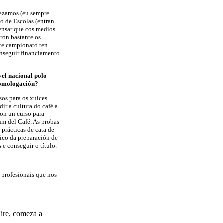
pezamos (eu sempre
o de Escolas (entran
pensar que cos medios
iron bastante os
te campionato ten
onseguir financiamento
vel nacional polo
 homologación?
sos para os xuíces
ir a cultura do café a
ron un curso para
um del Café. As probas
s prácticas de cata de
tico da preparación de
 e conseguir o título.
 profesionais que nos
aire, comeza a