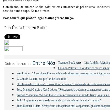
Con alcohol hai un con Vodka, café, azucre e un anaco de pel de lima. Todo meti
servido nunha copa. Xa me diredes.
Pois haberá que probar logo! Moitas grazas Diego.
Por: Úrsula Lorenzo Ruibal
Entre Nós
Tecendo Book-Arts
Lito Andión: Algúns p
Outros temas de
Casa do Patrón: Un verdadeiro museo etnogr
Amil López: “A combinación estratéxica de alimentos permite baixar 2 kg por se
O Can de Palleiro, ao que “só lle falta falar”
“En busca de tu mirada” o novo libro de James Sosa fala da viaxe da nosa alma 
José Manuel García e Xosé López: “Rescatamos a tradición coa natureza como e
Adrián Mosquera: “Se non tivese feito medicina tería estudado física, xa que no 
Jaji: “Aspiramos a ser a rede social de surf de referencia a nivel mundial”
Juan Manuel Villar: “Sempre fun unha persoa moi vangardista, gústame adaptar