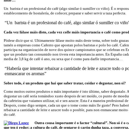
falar…
Un barista é un profesional do café (algo similar ó sumiller co viño). É o respon
establecemento de hostalería, de coñecer, preparar e saber servir a taza perfecta.
“Un barista é un profesional do café, algo similar ó sumiller co viño
Cada vez fálase máis disto, cada vez colle máis importancia o café como pr
Pódese dicir que si. Ultimamente fálase moito máis deste tema, sobre todo graza
tamén a empresas como Cafento que apostan polos baristas e polo bo café. Cafe
participa na organización de nove dos quince campionatos que se celebran en Es
que un produto tan consumido non tivera esta importancia antes. En España cad
media de 3,8 kg de café ó ano, ou sexa que é como para darlle importancia…
“Habería que intentar rebaixar a cantidade de leite e azucre todo o p
enmascarar os aromas”
Sobre todo, é un produto que hai que saber tratar, coidar e degustar, non si?
Como moitos outros produtos o máis importante é isto último, saber degustalo. 
degustar un café sería tomándoo xusto despois de ser moído, co punto de moedur
da cafeteira que vaiamos utilizar, só e sen azucre. Esta é a maneira profesional de
Despois, como digo sempre, cada un que o tome como máis lle guste! Pero haberí
rebaixar a cantidade de leite e azucre todo o posible, para non enmascarar moito
do café.
Outra cousa importante é o factor “cultural”. Non só é o ca
que ten ó redor; a cultura do café, de sentarse ó carón dunha taza, a convers