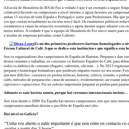
A Escola de Hostalería do IES de Foz a vedade é que é un exemplo a seguir. Em
colaborei) facendo un campionato a nivel interno, e agora facemos un campionat
unhas 15 escolas de toda España e Portugal) e outro para Profesionais. Hai que 
cos que contan actualmente as escolas non é fácil. Os estamentos públicos reduc
orzamentos a causa da situación económica e agora mesmo seguir adiante con es
moito mérito. A verdade é que o equipo de Hostalería de Foz move mares para c
e axudas de empresas privadas, como Cafento.
Es un dos primeiros profesores baristas homologados a ni
Fórum Cultural do Café. A que se dedica esta institución e que significa esta
Son os organizadores dos campionatos de España de Baristas. Preparan e dan cur
destes certames e traballan, en conxunto co Instituto Español do Café, para difund
todos os ámbitos de consumo (fogares, cafeterías, oficinas…). No 2013 organiza
preparar e homologar formadores que puidesen impartir cursos no seu nome, For
son moi difíciles: consisten en probas teóricas, historia, cultivo, torrado, e proba
cafés, métodos de preparación, catas de aromas e, evidentemente, un exame prác
espressos
e
capuccinos
. Foi un esforzo importante preparar as probas para pasalas
Ademais es xuíz barista tamén, porque hai certames internacionais incluso…
Son xuíz dende o 2009. En España hai moitos campionatos, dos que saen moitos
campionatos mundiais deixan o pavillón de España moi alto.
Hai nivel en Galicia?
“Unha vez aberto o máis importante é que non entre en contacto co 
oxidar a partir das 3 horas”