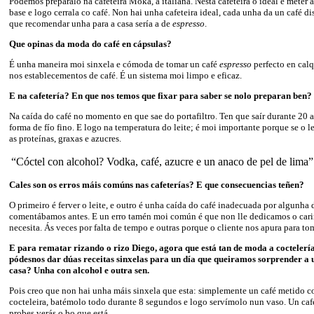
Podemos preparalo na cafeteira Moka, a italiana. Nesta cafeteira o ideal é meter 
base e logo cerrala co café. Non hai unha cafeteira ideal, cada unha da un café dis
que recomendar unha para a casa sería a de
espresso
.
Que opinas da moda do café en cápsulas?
É unha maneira moi sinxela e cómoda de tomar un café
espresso
perfecto en calq
nos establecementos de café. É un sistema moi limpo e eficaz.
E na cafetería? En que nos temos que fixar para saber se nolo preparan ben?
Na caída do café no momento en que sae do portafiltro. Ten que saír durante 20 
forma de fío fino. E logo na temperatura do leite; é moi importante porque se o l
as proteínas, graxas e azucres.
“Cóctel con alcohol? Vodka, café, azucre e un anaco de pel de lima”
Cales son os erros máis comúns nas cafeterías? E que consecuencias teñen?
O primeiro é ferver o leite, e outro é unha caída do café inadecuada por algunha 
comentábamos antes. E un erro tamén moi común é que non lle dedicamos o cari
necesita. Ás veces por falta de tempo e outras porque o cliente nos apura para to
E para rematar rizando o rizo Diego, agora que está tan de moda a coctelería
pódesnos dar dúas receitas sinxelas para un día que queiramos sorprender a 
casa? Unha con alcohol e outra sen.
Pois creo que non hai unha máis sinxela que esta: simplemente un café metido 
cocteleira, batémolo todo durante 8 segundos e logo servímolo nun vaso. Un ca
probes verás o bo que está.