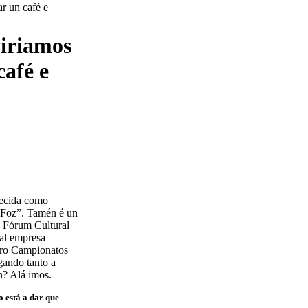
viriamos
afé e
ñecida como
e Foz”. Tamén é un
o Fórum Cultural
pal empresa
atro Campionatos
egando tanto a
on? Alá imos.
o está a dar que