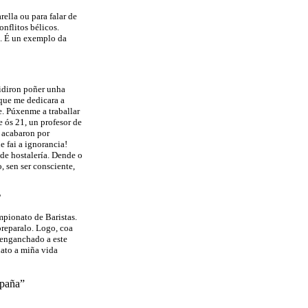
rella ou para falar de
nflitos bélicos.
”. É un exemplo da
cidiron poñer unha
 que me dedicara a
e. Púxenme a traballar
 ós 21, un profesor de
, acabaron por
e fai a ignorancia!
de hostalería. Dende o
 sen ser consciente,
?
mpionato de Baristas.
preparalo. Logo, coa
 enganchado a este
nato a miña vida
spaña”