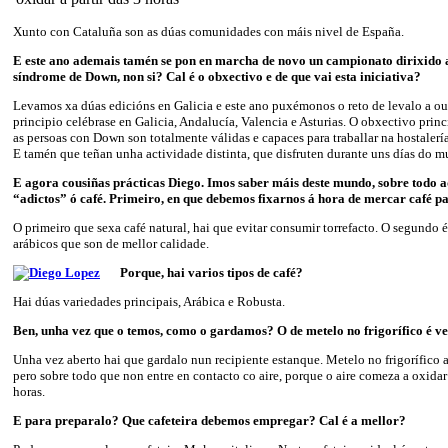
Xunto con Cataluña son as dúas comunidades con máis nivel de España.
E este ano ademais tamén se pon en marcha de novo un campionato dirixido 
síndrome de Down, non si? Cal é o obxectivo e de que vai esta iniciativa?
Levamos xa dúas edicións en Galicia e este ano puxémonos o reto de levalo a o
principio celébrase en Galicia, Andalucía, Valencia e Asturias. O obxectivo prin
as persoas con Down son totalmente válidas e capaces para traballar na hostalería
E tamén que teñan unha actividade distinta, que disfruten durante uns días do m
E agora cousiñas prácticas Diego. Imos saber máis deste mundo, sobre todo 
“adictos” ó café. Primeiro, en que debemos fixarnos á hora de mercar café p
O primeiro que sexa café natural, hai que evitar consumir torrefacto. O segundo é 
arábicos que son de mellor calidade.
Porque, hai varios tipos de café?
Hai dúas variedades principais, Arábica e Robusta.
Ben, unha vez que o temos, como o gardamos? O de metelo no frigorífico é v
Unha vez aberto hai que gardalo nun recipiente estanque. Metelo no frigorífico 
pero sobre todo que non entre en contacto co aire, porque o aire comeza a oxidar o
horas.
E para preparalo? Que cafeteira debemos empregar? Cal é a mellor?