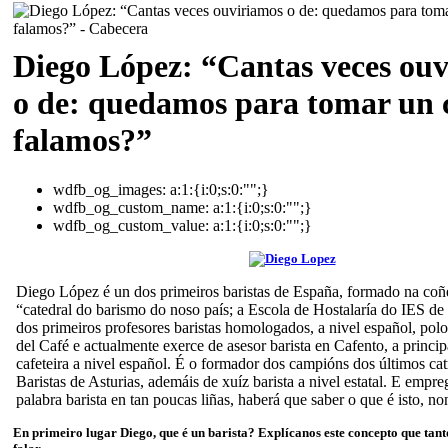
Diego López: “Cantas veces ou
o de: quedamos para tomar un c
falamos?”
wdfb_og_images:
a:1:{i:0;s:0:"";}
wdfb_og_custom_name:
a:1:{i:0;s:0:"";}
wdfb_og_custom_value:
a:1:{i:0;s:0:"";}
Diego López é un dos primeiros baristas de España, formado na co
“catedral do barismo do noso país; a Escola de Hostalaría do IES d
dos primeiros profesores baristas homologados, a nivel español, pol
del Café e actualmente exerce de asesor barista en Cafento, a princi
cafeteira a nivel español. É o formador dos campións dos últimos c
Baristas de Asturias, ademáis de xuíz barista a nivel estatal. E empr
palabra barista en tan poucas liñas, haberá que saber o que é isto, n
En primeiro lugar Diego, que é un barista? Explícanos este concepto que tant