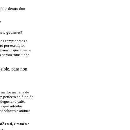
sable, dentro dun
”
oduto gourmet?
s os campionatos e
nto por exemplo,
paña. O que é raro é
a persoa toma unha
osible, para non
A mellor maneira de
a perfecto en función
 degustar o café.
a que intentar
 os sabores e aromas
fé en si, é tamén o
a…