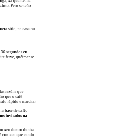
auga, xa quente, na
tinto. Pero se teño
uera sitio, na casa ou
a 30 segundos en
eite ferve, quéimanse
das razóns que
ño que o café
malo rápido e marchar.
 a base de café,
uns invitados na
con xeo dentro dunha
fé con xeo que cando