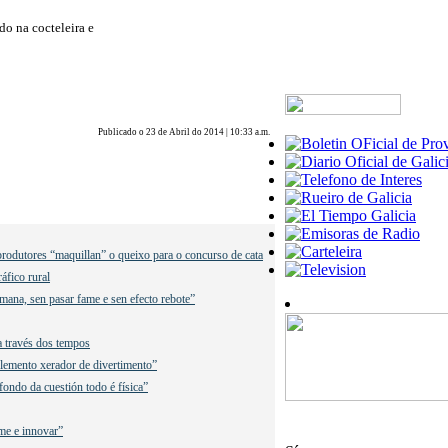
do na cocteleira e
Publicado o 23 de Abril do 2014 | 10:33 a.m.
rodutores “maquillan” o queixo para o concurso de cata
áfico rural
mana, sen pasar fame e sen efecto rebote”
a través dos tempos
lemento xerador de divertimento”
fondo da cuestión todo é física”
me e innovar”