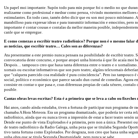
Un papel moi importante. Supón todo para min porque foi o medio no que duran
realizarme como profesional e medrar como persoa, vivindo momentos mellores 
estimulantes. En todo caso, tamén debo dicir que eu son moi pouco mitómano. A
marabilloso para expresar ideas e para transmitir información e emocións, pero n
importante é contar cousas e contalas da mellor maneira posible, independenteme
canle que se empregue.
E como comezas a escribir teatro radiofónico? Porque non é o mesmo falar d
as noticias, que escribir teatro… Cales son as diferenzas?
Ata presentarme a este premio nunca pensara na posibilidade de escribir teatro. Se
convocatoria deste concurso, e porque atopei unha historia á que lle acaía moi b
Despois… tampouco creo que haxa tanta diferenza entre o teatro e o xornalismo
xornais ou escoitar informativos que son puro teatro; algúns telexornais debería
que “calquera parecido coa realidade é pura coincidencia”. Pero iso tampouco é
social, político e económico que parece sacado dun curral de comedias. Agora en 
consiste en contar o que pasa e, coas diferenzas propias de cada xénero, contalo
posible.
Cantas obras levas escritas? Esta é a primeira que se leva a cabo ou fixeche
Hai anos, cando aínda estudaba, tiven a fortuna de participar nun programa de ra
chamaba A Hora Meteora. Era un programa dramatizado, que podería ter certa rel
radiofónico, aínda que eu nunca tiven a impresión de estar a facer teatro senón 
Dende ese punto de vista Explotados é a primeira, pero non a única. Presentei ou
de teatro radiofónico da Radio Galega, unha peza que se titulaba Segunda Opor
tivo tanta fortuna como Explotados. Por desgraza, non creo que haxa unha segu
unha obra que se titula Segunda Oportunidade, pero nunca se sabe…