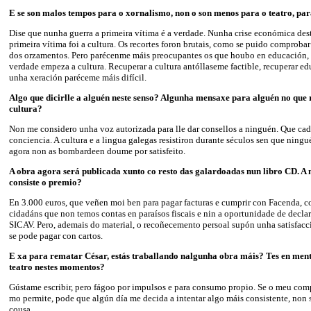
E se son malos tempos para o xornalismo, non o son menos para o teatro, pa
Dise que nunha guerra a primeira vítima é a verdade. Nunha crise económica des
primeira vítima foi a cultura. Os recortes foron brutais, como se puido comprobar
dos orzamentos. Pero parécenme máis preocupantes os que houbo en educación, 
verdade empeza a cultura. Recuperar a cultura antóllaseme factible, recuperar e
unha xeración paréceme máis difícil.
Algo que dicirlle a alguén neste senso? Algunha mensaxe para alguén no que 
cultura?
Non me considero unha voz autorizada para lle dar consellos a ninguén. Que ca
conciencia. A cultura e a lingua galegas resistiron durante séculos sen que ning
agora non as bombardeen doume por satisfeito.
A obra agora será publicada xunto co resto das galardoadas nun libro CD. A 
consiste o premio?
En 3.000 euros, que veñen moi ben para pagar facturas e cumprir con Facenda, 
cidadáns que non temos contas en paraísos fiscais e nin a oportunidade de declar
SICAV. Pero, ademais do material, o recoñecemento persoal supón unha satisfacc
se pode pagar con cartos.
E xa para rematar César, estás traballando nalgunha obra máis? Tes en ment
teatro nestes momentos?
Gústame escribir, pero fágoo por impulsos e para consumo propio. Se o meu co
mo permite, pode que algún día me decida a intentar algo máis consistente, non s
cousa.