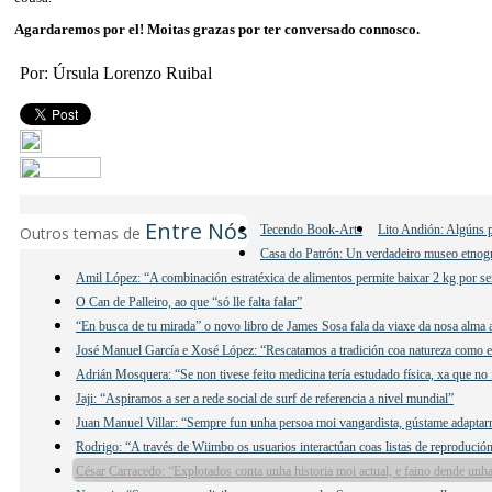
Agardaremos por el! Moitas grazas por ter conversado connosco.
Por: Úrsula Lorenzo Ruibal
Entre Nós
Tecendo Book-Arts
Lito Andión: Algúns p
Outros temas de
Casa do Patrón: Un verdadeiro museo etnogr
Amil López: “A combinación estratéxica de alimentos permite baixar 2 kg por se
O Can de Palleiro, ao que “só lle falta falar”
“En busca de tu mirada” o novo libro de James Sosa fala da viaxe da nosa alma 
José Manuel García e Xosé López: “Rescatamos a tradición coa natureza como e
Adrián Mosquera: “Se non tivese feito medicina tería estudado física, xa que no 
Jaji: “Aspiramos a ser a rede social de surf de referencia a nivel mundial”
Juan Manuel Villar: “Sempre fun unha persoa moi vangardista, gústame adaptar
Rodrigo: “A través de Wiimbo os usuarios interactúan coas listas de reprodución
César Carracedo: “Explotados conta unha historia moi actual, e faino dende unha 