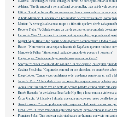
Nastasia: “Se consegues dicilo, consegues curalo. Se consegues cantarllo ao mu
Adriana: “Un día empecei a ver a miña nai como muller, máis alá de vela como n
Fátima: “Cando unha parella nos contrata non busca desentenderse da voda, nin 
Alberto Martínez: “O artesán ten a posibilidade de crear xoias únicas, como peq
Marián: “Á xente gústalle a nosa roupa e a filosofía que leva detrás cada pantaló
Roberto Traba: “A Galería é como un bar de aeroporto, pola cantidade de estranx
Carlos do Viso: “A zanfona é un instrumento que ten algo que prende a calquera
Miguel Ángel Ríos: “Que pasaría se desaparecera o coñecemento e todos os ava
Bastos: “Non recordo unha etapa na historia de España na que non houbese cor
Manoele de Felisa: “Síntome moi realizado cantando ós poetas e á nosa terra”
Diego López: “Galicia é un lugar marabilloso para ser cociñeiro”
Scorpio:“Mentres teña un estudio con luz e un café expreso, eu seguirei pintand
Catalina Fernández: “Cogumelos con mel ou con chocolate, ou cosméticos a ba
Diego López: “Cantas veces ouviriamos o de: quedamos para tomar un café e f
James S. Ruiz: “A felicidade existe, se cres en ti e en que a mereces, e loitas por 
Xesús Ron: “De súpeto ves un cento de persoas paradas e rindo diante dun esca
Rubén Hamade: “A verdadeira filosofía do Hip Hop é loitar contra a violencia, a
Óscar García: “A iniciativa é sinxela, que cada un retire tres restos de plástico c
Xosé González: “Se non podes competir co que tes ó lado moito menos cos que 
Elena Ferro: “O zoco tradicional significaba pobreza, agora é cando se están a v
Francisco Peña: “Que pode ser máis vital para o ser humano que vivir nun ambi