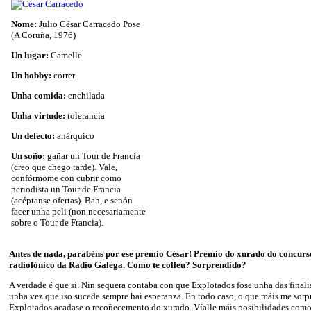
Nome:
Julio César Carracedo Pose
(A Coruña, 1976)
Un lugar:
Camelle
Un hobby:
correr
Unha comida:
enchilada
Unha virtude:
tolerancia
Un defecto:
anárquico
Un soño:
gañar un Tour de Francia
(creo que chego tarde). Vale,
confórmome con cubrir como
periodista un Tour de Francia
(acéptanse ofertas). Bah, e senón
facer unha peli (non necesariamente
sobre o Tour de Francia).
Antes de nada, parabéns por ese premio César! Premio do xurado do concurso
radiofónico da Radio Galega. Como te colleu? Sorprendido?
A verdade é que si. Nin sequera contaba con que Explotados fose unha das finali
unha vez que iso sucede sempre hai esperanza. En todo caso, o que máis me sorp
Explotados acadase o recoñecemento do xurado. Víalle máis posibilidades como