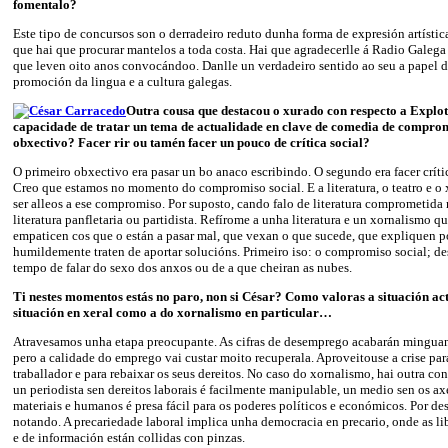
fomentalo?
Este tipo de concursos son o derradeiro reduto dunha forma de expresión artístic
que hai que procurar mantelos a toda costa. Hai que agradecerlle á Radio Galega 
que leven oito anos convocándoo. Danlle un verdadeiro sentido ao seu a papel d
promoción da lingua e a cultura galegas.
Outra cousa que destacou o xurado con respecto a Explot
capacidade de tratar un tema de actualidade en clave de comedia de comprom
obxectivo? Facer rir ou tamén facer un pouco de crítica social?
O primeiro obxectivo era pasar un bo anaco escribindo. O segundo era facer crític
Creo que estamos no momento do compromiso social. E a literatura, o teatro e 
ser alleos a ese compromiso. Por suposto, cando falo de literatura comprometida 
literatura panfletaria ou partidista. Refírome a unha literatura e un xornalismo q
empaticen cos que o están a pasar mal, que vexan o que sucede, que expliquen p
humildemente traten de aportar solucións. Primeiro iso: o compromiso social; de
tempo de falar do sexo dos anxos ou de a que cheiran as nubes.
Ti nestes momentos estás no paro, non si César? Como valoras a situación ac
situación en xeral como a do xornalismo en particular…
Atravesamos unha etapa preocupante. As cifras de desemprego acabarán minguan
pero a calidade do emprego vai custar moito recuperala. Aproveitouse a crise pa
traballador e para rebaixar os seus dereitos. No caso do xornalismo, hai outra c
un periodista sen dereitos laborais é facilmente manipulable, un medio sen os ax
materiais e humanos é presa fácil para os poderes políticos e económicos. Por desg
notando. A precariedade laboral implica unha democracia en precario, onde as l
e de información están collidas con pinzas.