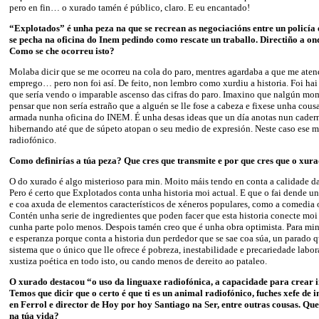
pero en fin… o xurado tamén é público, claro. E eu encantado!
“Explotados” é unha peza na que se recrean as negociacións entre un policía 
se pecha na oficina do Inem pedindo como rescate un traballo. Directiño a o
Como se che ocorreu isto?
Molaba dicir que se me ocorreu na cola do paro, mentres agardaba a que me aten
emprego… pero non foi así. De feito, non lembro como xurdiu a historia. Foi ha
que sería vendo o imparable ascenso das cifras do paro. Imaxino que nalgún mo
pensar que non sería estraño que a alguén se lle fose a cabeza e fixese unha cousa
armada nunha oficina do INEM. É unha desas ideas que un día anotas nun cade
hibernando até que de súpeto atopan o seu medio de expresión. Neste caso ese me
radiofónico.
Como definirías a túa peza? Que cres que transmite e por que cres que o xura
O do xurado é algo misterioso para min. Moito máis tendo en conta a calidade das 
Pero é certo que Explotados conta unha historia moi actual. E que o fai dende un
e coa axuda de elementos característicos de xéneros populares, como a comedia 
Contén unha serie de ingredientes que poden facer que esta historia conecte moi
cunha parte polo menos. Despois tamén creo que é unha obra optimista. Para mi
e esperanza porque conta a historia dun perdedor que se sae coa súa, un parado 
sistema que o único que lle ofrece é pobreza, inestabilidade e precariedade labor
xustiza poética en todo isto, ou cando menos de dereito ao pataleo.
O xurado destacou “o uso da linguaxe radiofónica, a capacidade para crear 
Temos que dicir que o certo é que ti es un animal radiofónico, fuches xefe de
en Ferrol e director de Hoy por hoy Santiago na Ser, entre outras cousas. Qu
na túa vida?