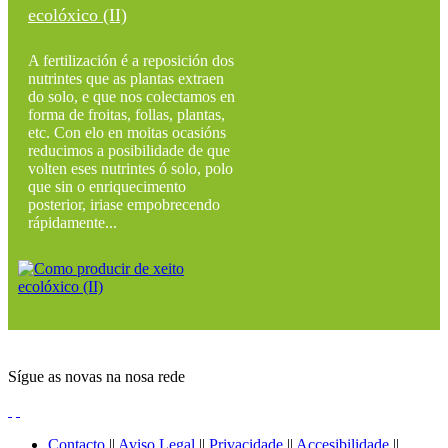
ecolóxico (II)
A fertilización é a reposición dos
nutrintes que as plantas extraen
do solo, e que nos colectamos en
forma de froitas, follas, plantas,
etc. Con elo en moitas ocasións
reducimos a posibilidade de que
volten eses nutrintes ó solo, polo
que sin o enriquecimento
posterior, iriase empobrecendo
rápidamente...
Sígue as novas na nosa rede
Contacto
||
Aviso Legal
||
Privacidade
||
Accesibilidade
||