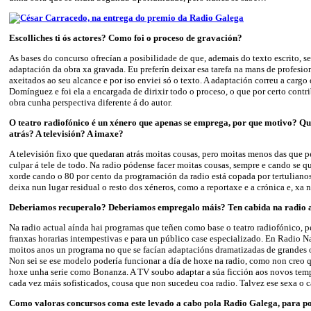
Escolliches ti ós actores? Como foi o proceso de gravación?
As bases do concurso ofrecían a posibilidade de que, ademais do texto escrito, se
adaptación da obra xa gravada. Eu preferín deixar esa tarefa na mans de profesio
axeitados ao seu alcance e por iso enviei só o texto. A adaptación correu a cargo 
Domínguez e foi ela a encargada de dirixir todo o proceso, o que por certo contri
obra cunha perspectiva diferente á do autor.
O teatro radiofónico é un xénero que apenas se emprega, por que motivo? Qu
atrás? A televisión? A imaxe?
A televisión fixo que quedaran atrás moitas cousas, pero moitas menos das que 
culpar á tele de todo. Na radio pódense facer moitas cousas, sempre e cando se q
xorde cando o 80 por cento da programación da radio está copada por tertulianos
deixa nun lugar residual o resto dos xéneros, como a reportaxe e a crónica e, xa 
Deberiamos recuperalo? Deberiamos empregalo máis? Ten cabida na radio 
Na radio actual aínda hai programas que teñen como base o teatro radiofónico, p
franxas horarias intempestivas e para un público case especializado. En Radio 
moitos anos un programa no que se facían adaptacións dramatizadas de grandes ob
Non sei se ese modelo podería funcionar a día de hoxe na radio, como non creo
hoxe unha serie como Bonanza. A TV soubo adaptar a súa ficción aos novos temp
cada vez máis sofisticados, cousa que non sucedeu coa radio. Talvez ese sexa o 
Como valoras concursos coma este levado a cabo pola Radio Galega, para po