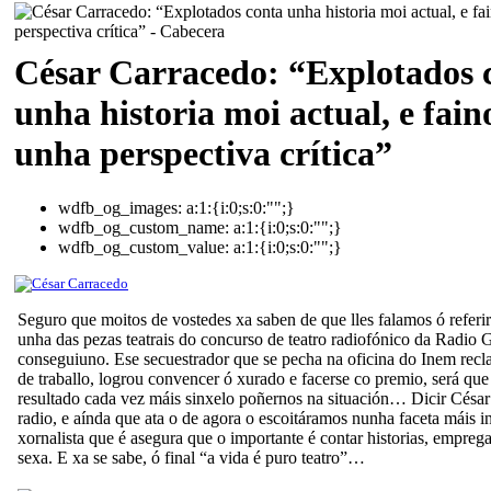
César Carracedo: “Explotados 
unha historia moi actual, e fai
unha perspectiva crítica”
wdfb_og_images:
a:1:{i:0;s:0:"";}
wdfb_og_custom_name:
a:1:{i:0;s:0:"";}
wdfb_og_custom_value:
a:1:{i:0;s:0:"";}
Seguro que moitos de vostedes xa saben de que lles falamos ó referi
unha das pezas teatrais do concurso de teatro radiofónico da Radio 
conseguiuno. Ese secuestrador que se pecha na oficina do Inem rec
de traballo, logrou convencer ó xurado e facerse co premio, será que
resultado cada vez máis sinxelo poñernos na situación… Dicir César
radio, e aínda que ata o de agora o escoitáramos nunha faceta máis 
xornalista que é asegura que o importante é contar historias, empreg
sexa. E xa se sabe, ó final “a vida é puro teatro”…