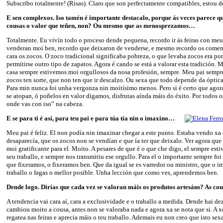
Subscribo totalmente! (Risas). Claro que son perfectamente compatibles, estou
E sen complexos. Iso tamén é importante destacalo, porque ás veces parece qu
cousas o valor que teñen, non? Ou mesmo que as menosprezamos…
Totalmente. Eu vivín todo o proceso dende pequena, recordo ir ás feiras con meu
venderan moi ben, recordo que deixaron de venderse, e mesmo recordo os comen
cara os zocos. O zoco tradicional significaba pobreza, o que levaba zocos era p
permitirse outro tipo de zapatos. Agora é cando se está a valorar esta tradición. 
casa sempre estivemos moi orgullosos da nosa profesión, sempre. Meu pai sempre
zocos ten sorte, que non ten que ir descalzo. Ou sexa que todo depende da óptic
Para min nunca foi unha vergonza nin moitísimo menos. Pero si é certo que agora
se atopan, ó poñelos en valor digamos, disfrutas aínda máis do éxito. Por todos o
onde vas con iso” na cabeza.
E se para ti é así, para teu pai e para túa tía nin o imaxino…
Meu pai é feliz. El non podía nin imaxinar chegar a este punto. Estaba vendo xa
desaparecía, que os zocos non se vendían e que ía ter que deixalo. Ver agora qu
moi gratificante para el. Moito. A pesares de que é o que che digo, el sempre est
seu traballo, e sempre nos transmitiu ese orgullo. Para el o importante sempre foi
que fixeramos, o fixeramos ben. Que da igual se es varredor ou ministro, que o i
traballo o fagas o mellor posible. Unha lección que como ves, aprendemos ben.
Dende logo. Dirías que cada vez se valoran máis os produtos artesáns? As cou
A tendencia vai cara aí, cara a exclusividade e o traballo a medida. Dende hai de
cambiou moito a cousa, antes non se valoraba nada e agora xa se nota que si. A 
regatea nas feiras e aprecia máis o teu traballo. Ademais eu non creo que isto se