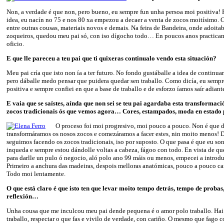
Non, a verdade é que non, pero bueno, eu sempre fun unha persoa moi positiva! 
idea, eu nacín no 75 e nos 80 xa empezou a decaer a venta de zocos moitísimo. 
entre outras cousas, materiais novos e demais. Na feira de Bandeira, onde adoita
zoqueiros, quedou meu pai só, con iso dígocho todo… En poucos anos practica
oficio.
E que lle pareceu a teu pai qu
e ti quixeras continualo vendo
esta
situación?
Meu pai cría que isto non ía a ter futuro. No fondo gustáballe a idea de continuar c
pero dáballe medo pensar que puidera quedar sen traballo. Como dicía, eu semp
positiva e sempre confiei en que a base de traballo e de esforzo íamos saír adian
E vaia que se saístes, aínda que non sei se teu pai agardaba esta transformac
zocos tradicionais ós que vemos agora… Cores, estampados, moda en estado 
O proceso foi moi progresivo, moi pouco a pouco. Non é que d
transformáramos os nosos zocos e comezáramos a facer estes, nin moito menos! De
seguimos facendo os zocos tradicionais, iso por suposto. O que pasa é que eu so
inqueda e sempre estou dándolle voltas a cabeza, fágoo con todo. En vista de qu
para darlle un pulo ó negocio, aló polo ano 99 máis ou menos, empecei a introdu
Primeiro a anchura das madeiras, despois melloras anatómicas, pouco a pouco 
Todo moi lentamente.
O que está claro é que isto ten que levar moito tempo detrás, tempo de probas
reflexión…
Unha cousa que me inculcou meu pai dende pequena é o amor polo traballo. Hai 
traballo, respectar o que fas e vivilo de verdade, con cariño. O mesmo que fago 