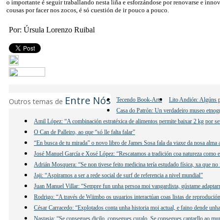
o importante é seguir traballando nesta liña e esforzándose por renovarse e innov
cousas por facer nos zocos, é só cuestión de ir pouco a pouco.
Por: Úrsula Lorenzo Ruibal
Entre Nós
Tecendo Book-Arts
Lito Andión: Algúns p
Outros temas de
Casa do Patrón: Un verdadeiro museo etnogr
Amil López: “A combinación estratéxica de alimentos permite baixar 2 kg por se
O Can de Palleiro, ao que “só lle falta falar”
“En busca de tu mirada” o novo libro de James Sosa fala da viaxe da nosa alma 
José Manuel García e Xosé López: “Rescatamos a tradición coa natureza como e
Adrián Mosquera: “Se non tivese feito medicina tería estudado física, xa que no 
Jaji: “Aspiramos a ser a rede social de surf de referencia a nivel mundial”
Juan Manuel Villar: “Sempre fun unha persoa moi vangardista, gústame adaptar
Rodrigo: “A través de Wiimbo os usuarios interactúan coas listas de reprodución
César Carracedo: “Explotados conta unha historia moi actual, e faino dende unha 
Nastasia: “Se consegues dicilo, consegues curalo. Se consegues cantarllo ao mu