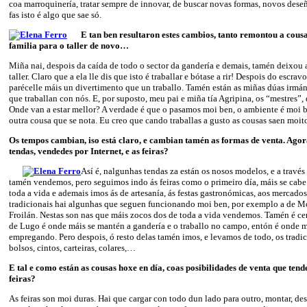
coa marroquinería, tratar sempre de innovar, de buscar novas formas, novos dese
fas isto é algo que sae só.
E tan ben resultaron estes cambios, tanto remontou a cousa,
familia para o taller de novo…
Miña nai, despois da caída de todo o sector da gandería e demais, tamén deixou 
taller. Claro que a ela lle dis que isto é traballar e bótase a rir! Despois do escra
parécelle máis un divertimento que un traballo. Tamén están as miñas dúas irmán
que traballan con nós. E, por suposto, meu pai e miña tía Agripina, os “mestres”,
Onde van a estar mellor? A verdade é que o pasamos moi ben, o ambiente é moi b
outra cousa que se nota. Eu creo que cando traballas a gusto as cousas saen moit
Os tempos cambian, iso está claro, e cambian tamén
as formas de venta. Agor
tendas, vendedes por Internet, e as feiras?
Así é, nalgunhas tendas za están os nosos modelos, e a travé
tamén vendemos, pero seguimos indo ás feiras como o primeiro día, máis se cabe!
toda a vida e ademais imos ás de artesanía, ás festas gastronómicas, aos merca
tradicionais hai algunhas que seguen funcionando moi ben, por exemplo a de M
Froilán. Nestas son nas que máis zocos dos de toda a vida vendemos. Tamén é ce
de Lugo é onde máis se mantén a gandería e o traballo no campo, entón é onde m
empregando. Pero despois, ó resto delas tamén imos, e levamos de todo, os tradi
bolsos, cintos, carteiras, colares,…
E tal e como están as cousas hoxe en día, coas posibilidades de venta que tend
feiras?
As feiras son moi duras. Hai que cargar con todo dun lado para outro, montar, 