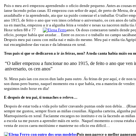
Pois o meu avó empezou aprendendo o oficio dende pequeno. Antes as cousas era
íanse facendo polas casas. El empezou cun señor de aquí, de preto de Merza, de a
axudáballe e ía aprendendo, ata que xa puido comezar el a traballar. O taller em
ano 1915, de feito o ano que ven imos celebrar o aniversario, os cen anos do tall
xa en marcha, empezou a ir a algunha feira a vender e nesas xa naceron miña tía 
Hoxe teñen 88 e 77
anos. Os dous comezaron tamén dende peq
oficio, porque había que axudar… Entre os zocos e o traballo no campo sacábase 
Despois meu pai casou con miña nai e máis do mesmo. Meu pai e miña tía Agripin
nai encargándose das vacas e da labranza en xeral.
Teus pais si que se dedicaron a ir ás feiras, non? A toda canta había máis ou
“O taller empezou a funcionar no ano 1915, de feito o ano que ven i
aniversario, os cen anos”
Si. Meus pais ían cos zocos dun lado para outro. Ás feiras de por aquí, e de non ta
son duras pero bueno, naquel momento era o que había, era a maneira de vender.
seguimos indo hoxe en día!
E despois de teu pai, ti tomaches o relevo…
Despois de estar toda a vida polo taller cravando puntas onde non debía… (Risas
sempre me gustou, sempre fixen as miñas cousiñas. Algunha carteira, algunha p
Marroquinería en xeral. Facíanme encargos no instituto e eu ía facendo as miña
a escola xa me puxen a aprender máis en serio. Naquel momento a cousa estaba
venta de zocos caera moitísimo e manterse no oficio era difícil…
Pois non parece o mellor panor