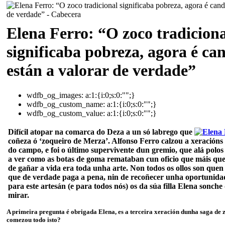
Elena Ferro: “O zoco tradiciona
significaba pobreza, agora é ca
están a valorar de verdade”
wdfb_og_images:
a:1:{i:0;s:0:"";}
wdfb_og_custom_name:
a:1:{i:0;s:0:"";}
wdfb_og_custom_value:
a:1:{i:0;s:0:"";}
Difícil atopar na comarca do Deza a un só
labrego que
coñeza ó
‘zoqueiro de Merza’. Alfonso
Ferro calzou a xeracións 
do campo, e foi o último supervivente dun gremio, que alá polo
a ver como as botas de goma remataban cun oficio que máis qu
de gañar a vida era toda unha arte. Non todos os ollos son quen
que de verdade paga a pena, nin de recoñecer unha oportunidad
para este artesán (e para todos nós) os da súa filla Elena sonch
mirar.
A primeira pregunta é obrigada Elena, es a terceira xeración dunha saga de 
comezou todo isto?