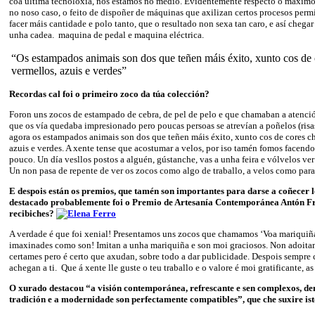
coa última tecnoloxía, nos estamos no medio. Evidentemente respecto ó máximo
no noso caso, o feito de dispoñer de máquinas que axilizan certos procesos permí
facer máis cantidade e polo tanto, que o resultado non sexa tan caro, e así chegar
unha cadea. maquina de pedal e maquina eléctrica.
“Os estampados animais son dos que teñen máis éxito, xunto cos de 
vermellos, azuis e verdes”
Recordas cal foi o primeiro zoco da túa colección?
Foron uns zocos de estampado de cebra, de pel de pelo e que chamaban a atenci
que os vía quedaba impresionado pero poucas persoas se atrevían a poñelos (risa
agora os estampados animais son dos que teñen máis éxito, xunto cos de cores c
azuis e verdes. A xente tense que acostumar a velos, por iso tamén fomos facend
pouco. Un día vesllos postos a alguén, gústanche, vas a unha feira e vólvelos 
Un non pasa de repente de ver os zocos como algo de traballo, a velos como para 
E despois están os premios, que tamén son importantes para darse a coñecer 
destacado probablemente foi o
Premio de Artesanía Contemporánea Antón
F
recibiches?
A verdade é que foi xenial! Presentamos uns zocos que chamamos ‘Voa mariquiñ
imaxinades como son! Imitan a unha mariquiña e son moi graciosos. Non adoita
certames pero é certo que axudan, sobre todo a dar publicidade. Despois sempre 
achegan a ti. Que á xente lle guste o teu traballo e o valore é moi gratificante,
O xurado destacou
“a
visión contemporánea,
refrescante e sen
complexos, de
tradición e a modernidade son perfectamente compatibles”, que che suxire is