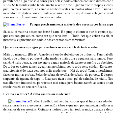
permítenche algo que só o consegues nelas; podes estar en contacto directo con 
sitios. Se ti montas unha tenda, irache a xente dese lugar no que te atopas, é con
público máis concreto, en cambio nas feiras estás en moitos sitios á vez. É unha 
mercado e de darte a coñecer. Falas con uns e con outros, despois achéganse ó tal
seus zocos… É moi bonito tamén ese trato.
Porque precisamente, a maioría dos vosos zocos fanse a g
Si, si, si. A maioría dos zocos fanse á carta. É o propio cliente o que di como o que
que cor, con que altura, como ten que ser o lazo,… Todo. Así que veñen ata alí, 
materiais, explicámosllo todo e nós encantados coas visitas!
Que materiais empregas para os facer os zocos? Os de toda a vida?
Máis ou menos… (Risas). A madeira é ou de abeleiro ou de bidueiro. Para traball
facelos de bidueiro porque é unha madeira máis dura e aguanta máis tempo. Pe
tamén é máis pesada, por iso agora a gran maioría da xente os prefire de abeleiro,
De todos os xeitos tamén aguantan moitísimo, sobre todo se se coidan. En canto 
tradicionais é de vaca pero nos máis modernos… Hai de todo! Temos moitísimas 
facemos moitas probas. Peles de cabra, de ovella, de cabalo, de porco… E despois
serpente, de iguana de sapo… E xa para rizar o rizo, pel de salmón, de raia… Ne
traballar con imitacións, porque son moi caras, pero bueno, tamén as temos ori
criadeiros eh, co seu certificado.
E como é o taller? Á vella usanza ou moderno?
O taller é tradicional pero hai cousas que si imos tratando de
sexa artesanía eu creo que a innovación é boa e que non por empregar mellores ap
deixamos de ser artesáns. Coñezo a moitos que o fan todo a antiga usanza e despo