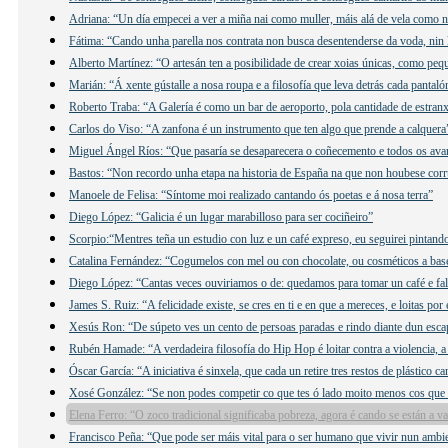
Adriana: “Un día empecei a ver a miña nai como muller, máis alá de vela como n
Fátima: “Cando unha parella nos contrata non busca desentenderse da voda, nin 
Alberto Martínez: “O artesán ten a posibilidade de crear xoias únicas, como peq
Marián: “Á xente gústalle a nosa roupa e a filosofía que leva detrás cada pantaló
Roberto Traba: “A Galería é como un bar de aeroporto, pola cantidade de estranx
Carlos do Viso: “A zanfona é un instrumento que ten algo que prende a calquera
Miguel Ángel Ríos: “Que pasaría se desaparecera o coñecemento e todos os ava
Bastos: “Non recordo unha etapa na historia de España na que non houbese cor
Manoele de Felisa: “Síntome moi realizado cantando ós poetas e á nosa terra”
Diego López: “Galicia é un lugar marabilloso para ser cociñeiro”
Scorpio:“Mentres teña un estudio con luz e un café expreso, eu seguirei pintand
Catalina Fernández: “Cogumelos con mel ou con chocolate, ou cosméticos a ba
Diego López: “Cantas veces ouviriamos o de: quedamos para tomar un café e f
James S. Ruiz: “A felicidade existe, se cres en ti e en que a mereces, e loitas por 
Xesús Ron: “De súpeto ves un cento de persoas paradas e rindo diante dun esca
Rubén Hamade: “A verdadeira filosofía do Hip Hop é loitar contra a violencia, a
Óscar García: “A iniciativa é sinxela, que cada un retire tres restos de plástico c
Xosé González: “Se non podes competir co que tes ó lado moito menos cos que 
Elena Ferro: “O zoco tradicional significaba pobreza, agora é cando se están a v
Francisco Peña: “Que pode ser máis vital para o ser humano que vivir nun ambi