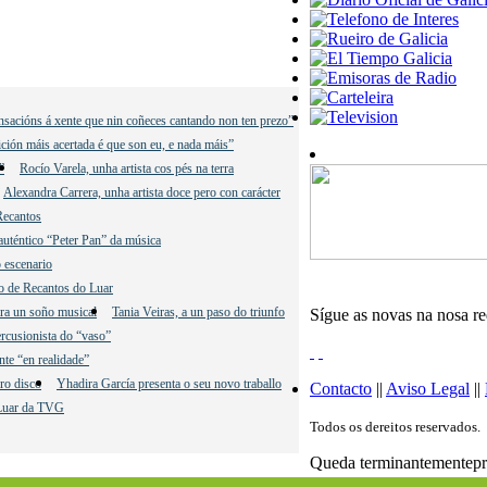
ensacións á xente que nin coñeces cantando non ten prezo”
ción máis acertada é que son eu, e nada máis”
”
Rocío Varela, unha artista cos pés na terra
Alexandra Carrera, unha artista doce pero con carácter
Recantos
uténtico “Peter Pan” da música
no escenario
do de Recantos do Luar
ara un soño musical
Tania Veiras, a un paso do triunfo
Sígue as novas na nosa r
ercusionista do “vaso”
nte “en realidade”
ro disco
Yhadira García presenta o seu novo traballo
Contacto
||
Aviso Legal
||
 Luar da TVG
Todos os dereitos reservados.
Queda terminantementeproh