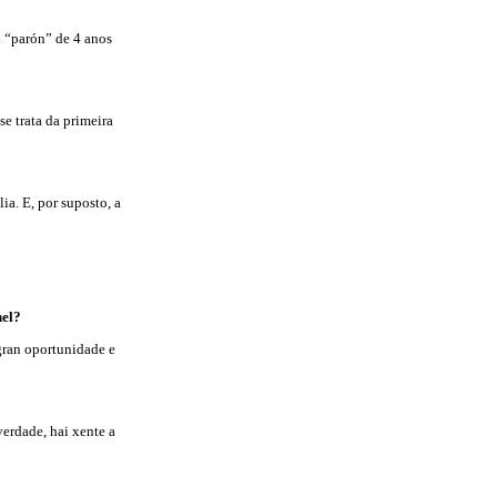
 “parón” de 4 anos
se trata da primeira
a. E, por suposto, a
nel?
 gran oportunidade e
erdade, hai xente a