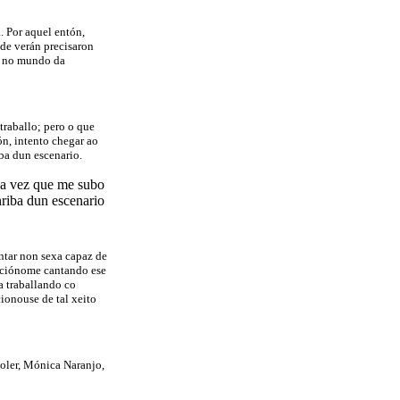
. Por aquel entón,
 de verán precisaron
i no mundo da
traballo; pero o que
n, intento chegar ao
ba dun escenario.
ada vez que me subo
riba dun escenario
ntar non sexa capaz de
mociónome cantando ese
a traballando co
ionouse de tal xeito
 Soler, Mónica Naranjo,