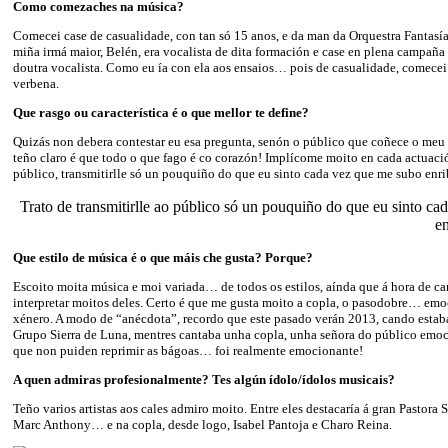
Como comezaches na música?
Comecei case de casualidade, con tan só 15 anos, e da man da Orquestra Fantasía
miña irmá maior, Belén, era vocalista de dita formación e case en plena campaña
doutra vocalista. Como eu ía con ela aos ensaios… pois de casualidade, comece
verbena.
Que rasgo ou característica é o que mellor te define?
Quizás non debera contestar eu esa pregunta, senón o público que coñece o meu 
teño claro é que todo o que fago é co corazón! Implícome moito en cada actuació
público, transmitirlle só un pouquiño do que eu sinto cada vez que me subo enri
Trato de transmitirlle ao público só un pouquiño do que eu sinto c
en
Que estilo de música é o que máis che gusta? Porque?
Escoito moita música e moi variada… de todos os estilos, aínda que á hora de ca
interpretar moitos deles. Certo é que me gusta moito a copla, o pasodobre… e
xénero. A modo de “anécdota”, recordo que este pasado verán 2013, cando estab
Grupo Sierra de Luna, mentres cantaba unha copla, unha señora do público emoc
que non puiden reprimir as bágoas… foi realmente emocionante!
A quen admiras profesionalmente? Tes algún ídolo/ídolos musicais?
Teño varios artistas aos cales admiro moito. Entre eles destacaría á gran Pastora
Marc Anthony… e na copla, desde logo, Isabel Pantoja e Charo Reina.