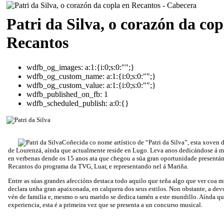
Patri da Silva, o corazón da cop
Recantos
wdfb_og_images:
a:1:{i:0;s:0:"";}
wdfb_og_custom_name:
a:1:{i:0;s:0:"";}
wdfb_og_custom_value:
a:1:{i:0;s:0:"";}
wdfb_published_on_fb:
1
wdfb_scheduled_publish:
a:0:{}
Coñecida co nome artístico de “Patri da Silva”, esta xoven d
de Lourenzá, aínda que actualmente reside en Lugo. Leva anos dedicándose á m
en verbenas dende os 15 anos ata que chegou a súa gran oportunidade presentá
Recantos do programa da TVG, Luar, e representando nel á Mariña.
Entre as súas grandes afeccións destaca todo aquilo que teña algo que ver coa m
declara unha gran apaixonada, en calquera dos seus estilos. Non obstante, a de
vén de familia e, mesmo o seu marido se dedica tamén a este mundillo. Aínda q
experiencia, esta é a primeira vez que se presenta a un concurso musical.