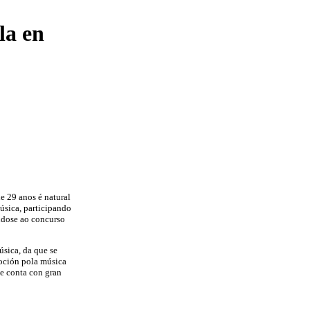
la en
e 29 anos é natural
úsica, participando
ndose ao concurso
úsica, da que se
voción pola música
ue conta con gran