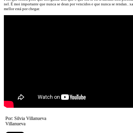
nel. É moi importante que nunca se dean por vencidos e que nunca se rendan.. xa
mellor está por chegar.
Por: Silvia Villanueva
Villanueva