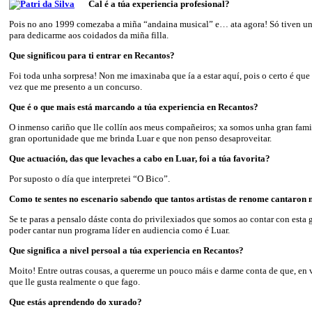
Cal é a túa experiencia profesional?
Pois no ano 1999 comezaba a miña “andaina musical” e… ata agora! Só tiven un
para dedicarme aos coidados da miña filla.
Que significou para ti entrar en Recantos?
Foi toda unha sorpresa! Non me imaxinaba que ía a estar aquí, pois o certo é que 
vez que me presento a un concurso.
Que é o que mais está marcando a túa experiencia en Recantos?
O inmenso cariño que lle collín aos meus compañeiros; xa somos unha gran famili
gran oportunidade que me brinda Luar e que non penso desaproveitar.
Que actuación, das que levaches a cabo en Luar, foi a túa favorita?
Por suposto o día que interpretei “O Bico”.
Como te sentes no escenario sabendo que tantos artistas de renome cantaron 
Se te paras a pensalo dáste conta do privilexiados que somos ao contar con esta
poder cantar nun programa líder en audiencia como é Luar.
Que significa a nivel persoal a túa experiencia en Recantos?
Moito! Entre outras cousas, a quererme un pouco máis e darme conta de que, en v
que lle gusta realmente o que fago.
Que estás aprendendo do xurado?