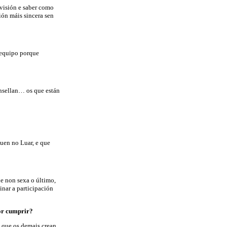
levisión e saber como
ión máis sincera sen
o equipo porque
nsellan… os que están
uen no Luar, e que
e non sexa o último,
inar a participación
por cumprir?
a que os demais crean