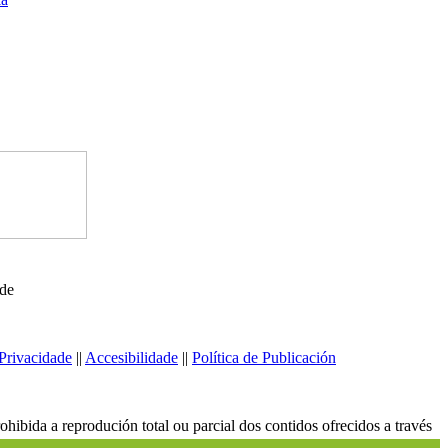
ede
Privacidade
||
Accesibilidade
||
Política de Publicación
ibida a reprodución total ou parcial dos contidos ofrecidos a través