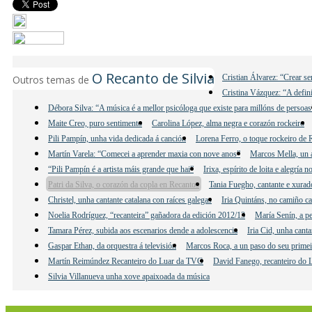
O Recanto de Silvia
Cristian Álvarez: “Crear s
Outros temas de
Cristina Vázquez: “A defini
Débora Silva: “A música é a mellor psicóloga que existe para millóns de persoas
Maite Creo, puro sentimento
Carolina López, alma negra e corazón rockeiro
Pili Pampín, unha vida dedicada á canción
Lorena Ferro, o toque rockeiro de 
Martín Varela: “Comecei a aprender maxia con nove anos”
Marcos Mella, un a
“Pili Pampín é a artista máis grande que hai”
Irixa, espírito de loita e alegría 
Patri da Silva, o corazón da copla en Recantos
Tania Fuegho, cantante e xura
Christel, unha cantante catalana con raíces galegas
Iria Quintáns, no camiño c
Noelia Rodríguez, “recanteira” gañadora da edición 2012/13
María Senín, a p
Tamara Pérez, subida aos escenarios dende a adolescencia
Iria Cid, unha canta
Gaspar Ethan, da orquestra á televisión
Marcos Roca, a un paso do seu primei
Martín Reimúndez Recanteiro do Luar da TVG
David Fanego, recanteiro do
Silvia Villanueva unha xove apaixoada da música