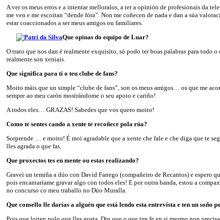
A ver os meus erros e a intentar melloralos, a ter a opinión de profesionais da te
me ven e me escoitan “dende fóra”. Non me coñecen de nada e dan a súa valorac
estar coaccionados a ser meus amigos ou familiares.
Que opinas do equipo de Luar?
O trato que nos dan é realmente exquisito, só podo ter boas palabras para todo 
realmente son xeniais.
Que significa para ti o teu clube de fans?
Moito máis que un simple “clube de fans”, son os meus amigos… os que me aco
sempre ao meu carón mostrándome o seu apoio e cariño!
A todos eles… GRAZAS! Sabedes que vos quero moito!
Como te sentes cando a xente te recoñece pola rúa?
Sorprende … e moito! É moi agradable que a xente che fale e che diga que te seg
lles agrada o que fas.
Que proxectos tes en mente ou estas realizando?
Gravei un temiña a dúo con David Fanego (compañeiro de Recantos) e espero qu
pois encantaríame gravar algo con todos eles! E por outra banda, estou a compax
no concurso co meu traballo no Dúo Muralla.
Que consello lle darías a alguén que está lendo esta entrevista e ten un soño 
Pois que loiten polo que lles gusta. Din que o que ten fe en si mesmo non precis