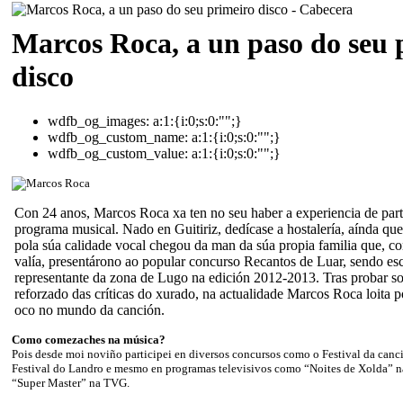
Marcos Roca, a un paso do seu 
disco
wdfb_og_images:
a:1:{i:0;s:0:"";}
wdfb_og_custom_name:
a:1:{i:0;s:0:"";}
wdfb_og_custom_value:
a:1:{i:0;s:0:"";}
Con 24 anos, Marcos Roca xa ten no seu haber a experiencia de part
programa musical. Nado en Guitiriz, dedícase a hostalería, aínda que
pola súa calidade vocal chegou da man da súa propia familia que, c
valía, presentárono ao popular concurso Recantos de Luar, sendo es
representante da zona de Lugo na edición 2012-2013. Tras probar sor
reforzado das críticas do xurado, na actualidade Marcos Roca loita p
oco no mundo da canción.
Como comezaches na música?
Pois desde moi noviño participei en diversos concursos como o Festival da canc
Festival do Landro e mesmo en programas televisivos como “Noites de Xolda” 
“Super Master” na TVG.