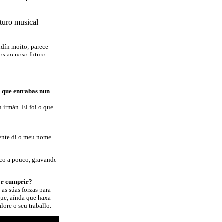
uturo musical
endín moito; parece
nos ao noso futuro
s que entrabas nun
 irmán. El foi o que
xente di o meu nome.
co a pouco, gravando
por cumprir?
as súas forzas para
Que, aínda que haxa
lore o seu traballo.