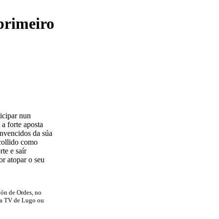
primeiro
icipar nun
 a forte aposta
onvencidos da súa
collido como
te e saír
or atopar o seu
ión de Ordes, no
na TV de Lugo ou