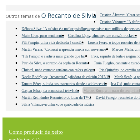
O Recanto de Silvia
Cristian Álvarez: “Crear s
Outros temas de
Cristina Vázquez: “A defini
Débora Silva: “A música é a mellor psicóloga que existe para millóns de persoas
Maite Creo, puro sentimento
Carolina López, alma negra e corazón rockeiro
Pili Pampín, unha vida dedicada á canción
Lorena Ferro, o toque rockeiro de 
Martín Varela: “Comecei a aprender maxia con nove anos”
Marcos Mella, un a
“Pili Pampín é a artista máis grande que hai”
Irixa, espírito de loita e alegría 
Patri da Silva, o corazón da copla en Recantos
Tania Fuegho, cantante e xura
Christel, unha cantante catalana con raíces galegas
Iria Quintáns, no camiño c
Noelia Rodríguez, “recanteira” gañadora da edición 2012/13
María Senín, a p
Tamara Pérez, subida aos escenarios dende a adolescencia
Iria Cid, unha canta
Gaspar Ethan, da orquestra á televisión
Marcos Roca, a un paso do seu primei
Martín Reimúndez Recanteiro do Luar da TVG
David Fanego, recanteiro do
Silvia Villanueva unha xove apaixoada da música
Como producir de xeito
ecolóxico (II)