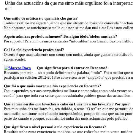
Unha das actuacións da que me sinto máis orgulloso foi a interpreta
rei”
Que estilo de música é o que máis che gusta?
Todos os estilos me agradan, aínda que me identifico máis coa coñecida “pachan
Non obstante, as rancheiras semella que non se me dan mal e ata lles estou colle
A quén admiras profesionalmente? Tes algún ídolo/ídolos musicais?
Por suposto! Para min os meus cantantes “intocables” son Camilo Sexto e Pablo 
Cal é a túa experiencia profesional?
O certo é que musicalmente non conto con moita, aínda que gustaría ter máis e lo
agora, acadei.
Que significou para ti entrar en Recantos?
Recantos para min… só o podo definir cunha palabra, “todo”. Foi o mellor que m
participar na edición 2012-2013 se converteu nese “empuxón” que precisaba a mi
Que foi o que máis marcou a túa experiencia en Recantos?
O que aprendes, ver aos compañeiros mellorar e comprobar como cada venres se
canón” para que toda esa xente que nos admiraba puidese gozar das actuacións.
Que actuación das que levaches a cabo en Luar foi a túa favorita? Por que?
Para min unha das mellores foi, sen dúbida, o tema “O rei” xa que me permitiu de
meu estilo, sentinme moi cómodo interpretándoa, porque foi coa que maior punt
parte do xurado e porque, ademais, foi unha das máis aclamadas polo público.
Que significou a nivel persoal a túa experiencia en Recantos?
Resultou unha grata experiencia, moi boa, xa que coñecín a moita xente, puiden 