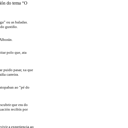
ción do tema “O
ga” ou as baladas.
ndo gustiño.
Alborán.
itar polo que, ata
e puido pasar, xa que
ña carreira.
 atopaban ao “pé do
scubrir que era do
uación recibín por
vivir a experiencia ao