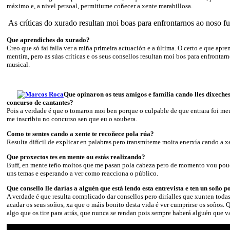
máximo e, a nivel persoal, permitiume coñecer a xente marabillosa.
As críticas do xurado resultan moi boas para enfrontarnos ao noso f
Que aprendiches do xurado?
Creo que só fai falla ver a miña primeira actuación e a última. O certo e que apr
mentira, pero as súas críticas e os seus consellos resultan moi bos para enfrontar
musical.
Que opinaron os teus amigos e familia cando lles dixeche
concurso de cantantes?
Pois a verdade é que o tomaron moi ben porque o culpable de que entrara foi meu
me inscribiu no concurso sen que eu o soubera.
Como te sentes cando a xente te recoñece pola rúa?
Resulta difícil de explicar en palabras pero transmíteme moita enerxía cando a 
Que proxectos tes en mente ou estás realizando?
Buff, en mente teño moitos que me pasan pola cabeza pero de momento vou pou
uns temas e esperando a ver como reacciona o público.
Que consello lle darías a alguén que está lendo esta entrevista e ten un soño 
A verdade é que resulta complicado dar consellos pero diríalles que xunten todas 
acadar os seus soños, xa que o máis bonito desta vida é ver cumprirse os soños. 
algo que os tire para atrás, que nunca se rendan pois sempre haberá alguén que va