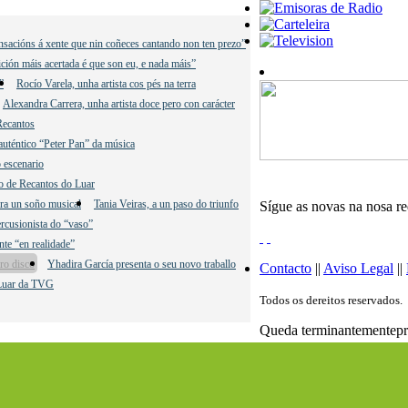
ensacións á xente que nin coñeces cantando non ten prezo”
ción máis acertada é que son eu, e nada máis”
”
Rocío Varela, unha artista cos pés na terra
Alexandra Carrera, unha artista doce pero con carácter
Recantos
uténtico “Peter Pan” da música
no escenario
do de Recantos do Luar
ara un soño musical
Tania Veiras, a un paso do triunfo
Sígue as novas na nosa r
ercusionista do “vaso”
nte “en realidade”
ro disco
Yhadira García presenta o seu novo traballo
Contacto
||
Aviso Legal
||
 Luar da TVG
Todos os dereitos reservados.
Queda terminantementeproh