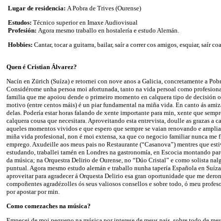
Lugar de residencia:
A Pobra de Trives (Ourense)
Estudos:
Técnico superior en Imaxe Audiovisual
Profesión:
Agora mesmo traballo en hostalería e estudo Alemán.
Hobbies:
Cantar, tocar a guitarra, bailar, saír a correr cos amigos, esquiar, saír c
Quen é Cristian Álvarez?
Nacín en Zürich (Suíza) e retornei con nove anos a Galicia, concretamente a Pobr
Considérome unha persoa moi afortunada, tanto na vida persoal como profesiona
familia que me apoiou dende o primeiro momento en calquera tipo de decisión o
motivo (entre centos máis) é un piar fundamental na miña vida. En canto ás ami
delas. Podería estar horas falando de xente importante para min, xente que sempr
calquera cousa que necesitara. Aproveitando esta entrevista, doulle as grazas a c
aqueles momentos vividos e que espero que sempre se vaian renovando e amplia
miña vida profesional, non é moi extensa, xa que co negocio familiar nunca me f
emprego. Axudeille aos meus pais no Restaurante (“Casanova”) mentres que esti
estudando, traballei tamén en Londres na gastronomía, en Escocia montando par
da música; na Orquestra Delirio de Ourense, no “Dúo Cristal” e como solista na
puntual. Agora mesmo estudo alemán e traballo nunha tapería Española en Suíz
aproveitar para agradecer á Orquesta Delirio esa gran oportunidade que me deron,
compoñentes agradézolles ós seus valiosos consellos e sobre todo, ó meu profes
por apostar por min.
Como comezaches na música?
Empecei de moi pequeno na música por interese de meus pais, sobre todo de meu