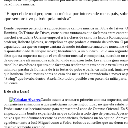
paixón pola música.
“Empecei de moi pequeno na música por interese de meus pais, sobr
que sempre tivo paixón pola música”
Dende pequeno pertencín a agrupacións de canto e música na Pobra de Trives; O
Hominis, Os Trintas de Trives, entre outras xuntanzas que facíamos entre cantan
marchei a estudar a Ourense empecei a ir a clases de canto na Escola Kontrapunt
profesor, Roberto Iglesias, se empeñou en que probara o mundo da verbena. Ó pr
capacitado, xa que eu sempre cantara de modo totalmente amateur e nunca me vi
responsabilidade de ter que mover, literalmente, a un público. Foi ó ano seguin
dixo que na orquestra na que el era director musical e trompetista, buscaban un c
da orquestra e alí mesmo, na aula, foi onde empezou todo. Levei unha gran sorpr
traballo e os esforzos que tes que facer para render noite tras noite e vermú tras 
min, non pasaba da fronteira de ir ás festas do pobo e bailar ca miña nai, irmá, a
que houbera. Pasei moitas horas na casa dos meus xefes aprendendo a mover os pé
“Swing” que levaba dentro. A xefa fixo todo o posible e eu puxen da miña parte,
hai cores!
E de alí a Luar!
Cando estaba a rematar o primeiro ano coa orquestra, un
compañeiras animoume a que participara no casting do Luar, no que ela estaba p
Probei sorte e seleccionáronme para representar á zona de Ourense Oriental. En
empezou unha bonita experiencia na que coñecín a todo tipo de persoas. A pesar
baixos que puidéramos ter entre os compañeiros, facíamos un bo equipo. Aprove
agradecer tanto a José Miguel como a Pedro, todos os consellos que me deron en 
desenvolvemento escénico.