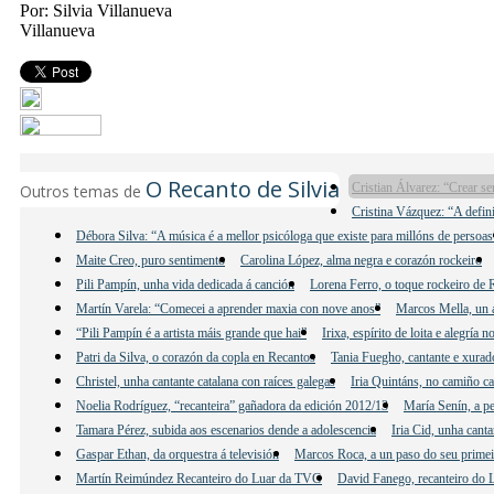
Por: Silvia Villanueva
Villanueva
O Recanto de Silvia
Cristian Álvarez: “Crear s
Outros temas de
Cristina Vázquez: “A defini
Débora Silva: “A música é a mellor psicóloga que existe para millóns de persoas
Maite Creo, puro sentimento
Carolina López, alma negra e corazón rockeiro
Pili Pampín, unha vida dedicada á canción
Lorena Ferro, o toque rockeiro de 
Martín Varela: “Comecei a aprender maxia con nove anos”
Marcos Mella, un a
“Pili Pampín é a artista máis grande que hai”
Irixa, espírito de loita e alegría 
Patri da Silva, o corazón da copla en Recantos
Tania Fuegho, cantante e xura
Christel, unha cantante catalana con raíces galegas
Iria Quintáns, no camiño c
Noelia Rodríguez, “recanteira” gañadora da edición 2012/13
María Senín, a p
Tamara Pérez, subida aos escenarios dende a adolescencia
Iria Cid, unha canta
Gaspar Ethan, da orquestra á televisión
Marcos Roca, a un paso do seu primei
Martín Reimúndez Recanteiro do Luar da TVG
David Fanego, recanteiro do