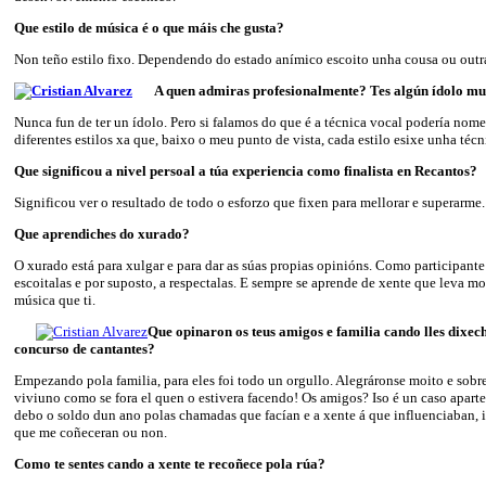
Que estilo de música é o que máis che gusta?
Non teño estilo fixo. Dependendo do estado anímico escoito unha cousa ou outr
A quen admiras profesionalmente? Tes algún ídolo mu
Nunca fun de ter un ídolo. Pero si falamos do que é a técnica vocal podería nome
diferentes estilos xa que, baixo o meu punto de vista, cada estilo esixe unha técn
Que significou a nivel persoal a túa experiencia como finalista en Recantos?
Significou ver o resultado de todo o esforzo que fixen para mellorar e superarme.
Que aprendiches do xurado?
O xurado está para xulgar e para dar as súas propias opinións. Como participante
escoitalas e por suposto, a respectalas. E sempre se aprende de xente que leva m
música que ti.
Que opinaron os teus amigos e familia cando lles dixec
concurso de cantantes?
Empezando pola familia, para eles foi todo un orgullo. Alegráronse moito e sobr
viviuno como se fora el quen o estivera facendo! Os amigos? Iso é un caso aparte
debo o soldo dun ano polas chamadas que facían e a xente á que influenciaban
que me coñeceran ou non.
Como te sentes cando a xente te recoñece pola rúa?