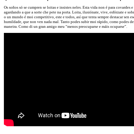
Os soños só se cumpren se loitas e insistes neles. Esta vida non é para covardes e
agardando a que a sorte che pete na porta. Loita, ilusiónate, vive, esfórzate e sob
o un mundo é moi competitivo, este e todos, así que tenta sempre destacar sen e
humildade, que non ven nada mal. Tanto podes subir moi rápido, como podes d
maneira. Como di un gran amigo meu “menos preocuparse e máis ocuparse”.