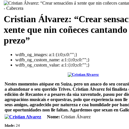
Cristian Álvarez: “Crear sensac
xente que nin coñeces cantando
prezo”
wdfb_og_images:
a:1:{i:0;s:0:"";}
wdfb_og_custom_name:
a:1:{i:0;s:0:"";}
wdfb_og_custom_value:
a:1:{i:0;s:0:"";}
Nestes momentos atópase en Suíza, pero un anaco do seu corazón
a abandonar o seu querido Trives. Cristian Álvarez foi finalista
edición de Recantos e a pesares da súa xuventude, pasou por dis
agrupacións musicais e orquestras, polo que experiencia non lle 
seus amigos, agradecido por natureza e coa humildade por band
que oportunidades non lle faltan. Agardemos que sexan en Galic
Nome:
Cristian Álvarez
Idade:
24