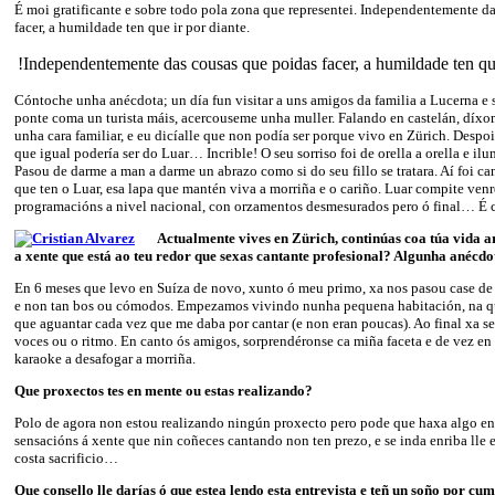
É moi gratificante e sobre todo pola zona que representei. Independentemente d
facer, a humildade ten que ir por diante.
!Independentemente das cousas que poidas facer, a humildade ten que
Cóntoche unha anécdota; un día fun visitar a uns amigos da familia a Lucerna e
ponte coma un turista máis, acercouseme unha muller. Falando en castelán, díxom
unha cara familiar, e eu dicíalle que non podía ser porque vivo en Zürich. Despo
que igual podería ser do Luar… Incrible! O seu sorriso foi de orella a orella e ilu
Pasou de darme a man a darme un abrazo como si do seu fillo se tratara. Aí foi c
que ten o Luar, esa lapa que mantén viva a morriña e o cariño. Luar compite venr
programacións a nivel nacional, con orzamentos desmesurados pero ó final… É c
Actualmente vives en Zürich, continúas coa túa vida a
a xente que está ao teu redor que sexas cantante profesional? Algunha anécdo
En 6 meses que levo en Suíza de novo, xunto ó meu primo, xa nos pasou case d
e non tan bos ou cómodos. Empezamos vivindo nunha pequena habitación, na q
que aguantar cada vez que me daba por cantar (e non eran poucas). Ao final xa s
voces ou o ritmo. En canto ós amigos, sorprendéronse ca miña faceta e de vez en
karaoke a desafogar a morriña.
Que proxectos tes en mente ou estas realizando?
Polo de agora non estou realizando ningún proxecto pero pode que haxa algo en
sensacións á xente que nin coñeces cantando non ten prezo, e se inda enriba lle
costa sacrificio…
Que consello lle darías ó que estea lendo esta entrevista e teñ un soño por cu