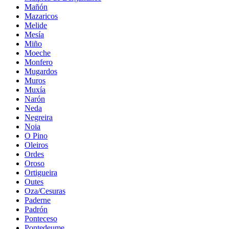
Mañón
Mazaricos
Melide
Mesía
Miño
Moeche
Monfero
Mugardos
Muros
Muxía
Narón
Neda
Negreira
Noia
O Pino
Oleiros
Ordes
Oroso
Ortigueira
Outes
Oza/Cesuras
Paderne
Padrón
Ponteceso
Pontedeume