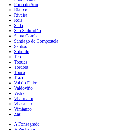
Porto do Son
Rianxo
Riveira
Rois
Sada
San Sadurniño
Santa Comba
Santiago de Compostela
Santiso
Sobrado
Teo
Toques
Tordoia
Touro
Trazo
Val do Dubra
Valdoviño
Vedra
Vilarmaior
Vilasantar
Vimianzo
Zas
A Fonsagrada
A Pastoriza