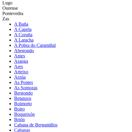
Lugo
Ourense
Pontevedra
Zas
A Baña
A Capela
A Coruña
A Laracha
A Pobra do Caramiñal
Abegondo
Ames
Aranga
Ares
Arteixo
Arzúa
As Pontes
As Somozas
Bergondo
Betanzos
Boimorto
Boiro
Boqueixón
Brión
Cabana de Bergantiños
Cabanas