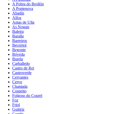
A Pobra do Brollón
A Pontenova
Abadín
Alfoz
Antas de Ulla
As Nogais
Baleira
Baralla
Barreiros
Becerreá
Begonte
Bóveda
Burela
Carballedo
Castro de Rei
Castroverde
Cervantes
Cervo
Chantada
Cospeito
Folgoso do Courel
Foz
Friol
Guitiriz
Guntín