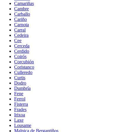
Camariñas
Cambre
Carballo
Cariño
Carnota
Carral
Cedeira
Cee
Cerceda
Cerdido
Coirós
Corcubión
Coristanco
Culleredo
Curtis
Dodro
Dumbría
Fene
Ferrol
Fisterra
Frades
Irixoa
Laxe
Lousame
Malpica de Bergantiños