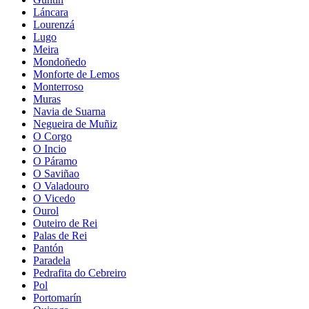
Láncara
Lourenzá
Lugo
Meira
Mondoñedo
Monforte de Lemos
Monterroso
Muras
Navia de Suarna
Negueira de Muñiz
O Corgo
O Incio
O Páramo
O Saviñao
O Valadouro
O Vicedo
Ourol
Outeiro de Rei
Palas de Rei
Pantón
Paradela
Pedrafita do Cebreiro
Pol
Portomarín