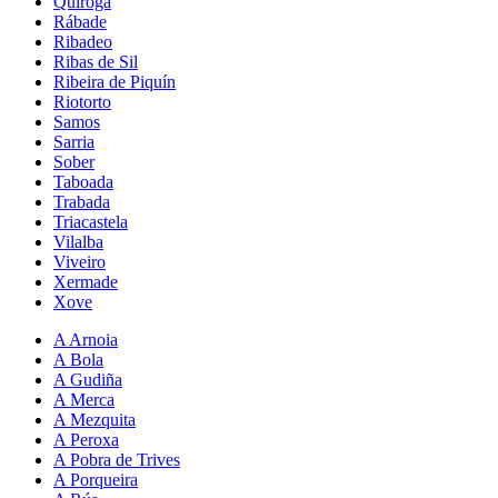
Quiroga
Rábade
Ribadeo
Ribas de Sil
Ribeira de Piquín
Riotorto
Samos
Sarria
Sober
Taboada
Trabada
Triacastela
Vilalba
Viveiro
Xermade
Xove
A Arnoia
A Bola
A Gudiña
A Merca
A Mezquita
A Peroxa
A Pobra de Trives
A Porqueira