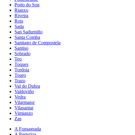
Porto do Son
Rianxo
Riveira
Rois
Sada
San Sadurniño
Santa Comba
Santiago de Compostela
Santiso
Sobrado
Teo
Toques
Tordoia
Touro
Trazo
Val do Dubra
Valdoviño
Vedra
Vilarmaior
Vilasantar
Vimianzo
Zas
A Fonsagrada
A Pastoriza