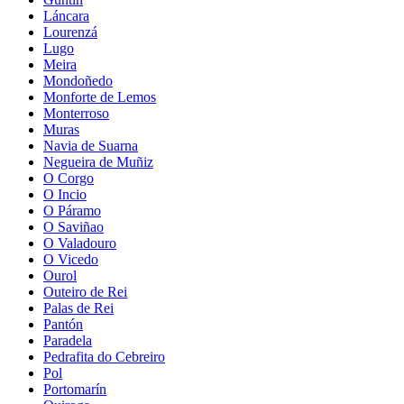
Láncara
Lourenzá
Lugo
Meira
Mondoñedo
Monforte de Lemos
Monterroso
Muras
Navia de Suarna
Negueira de Muñiz
O Corgo
O Incio
O Páramo
O Saviñao
O Valadouro
O Vicedo
Ourol
Outeiro de Rei
Palas de Rei
Pantón
Paradela
Pedrafita do Cebreiro
Pol
Portomarín