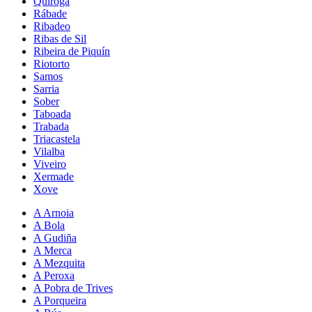
Quiroga
Rábade
Ribadeo
Ribas de Sil
Ribeira de Piquín
Riotorto
Samos
Sarria
Sober
Taboada
Trabada
Triacastela
Vilalba
Viveiro
Xermade
Xove
A Arnoia
A Bola
A Gudiña
A Merca
A Mezquita
A Peroxa
A Pobra de Trives
A Porqueira