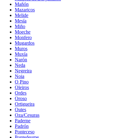
Mañón
Mazaricos
Melide
Mesía
Miño
Moeche
Monfero
Mugardos
Muros
Muxía
Narón
Neda
Negreira
Noia
O Pino
Oleiros
Ordes
Oroso
Ortigueira
Outes
Oza/Cesuras
Paderne
Padrón
Ponteceso
Pontedeume