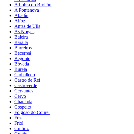
A Pobra do Brollón
A Pontenova
Abadín
Alfoz
Antas de Ulla
As Nogais
Baleira
Baralla
Barreiros
Becerreá
Begonte
Bóveda
Burela
Carballedo
Castro de Rei
Castroverde
Cervantes
Cervo
Chantada
Cospeito
Folgoso do Courel
Foz
Friol
Guitiriz
Guntín