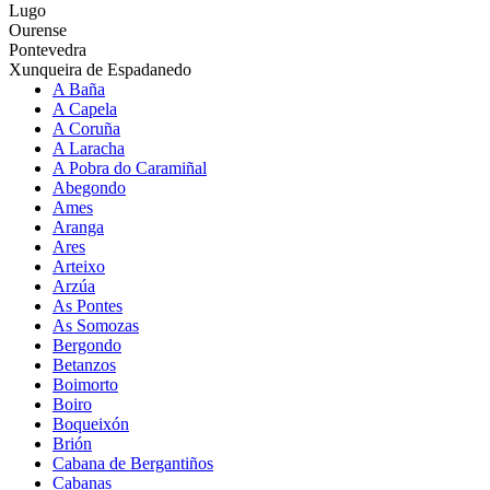
Lugo
Ourense
Pontevedra
Xunqueira de Espadanedo
A Baña
A Capela
A Coruña
A Laracha
A Pobra do Caramiñal
Abegondo
Ames
Aranga
Ares
Arteixo
Arzúa
As Pontes
As Somozas
Bergondo
Betanzos
Boimorto
Boiro
Boqueixón
Brión
Cabana de Bergantiños
Cabanas