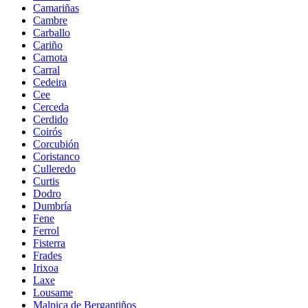
Camariñas
Cambre
Carballo
Cariño
Carnota
Carral
Cedeira
Cee
Cerceda
Cerdido
Coirós
Corcubión
Coristanco
Culleredo
Curtis
Dodro
Dumbría
Fene
Ferrol
Fisterra
Frades
Irixoa
Laxe
Lousame
Malpica de Bergantiños