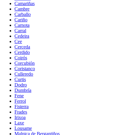
Camariñas
Cambre
Carballo
Cariño
Carnota
Carral
Cedeira
Cee
Cerceda
Cerdido
Coirós
Corcubión
Coristanco
Culleredo
Curtis
Dodro
Dumbría
Fene
Ferrol
Fisterra
Frades
Irixoa
Laxe
Lousame
Malpica de Bergantiños