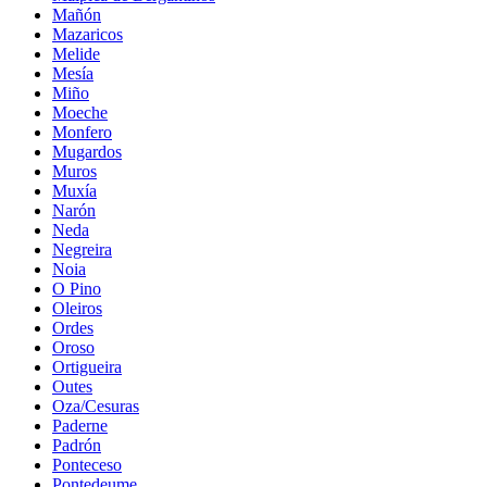
Mañón
Mazaricos
Melide
Mesía
Miño
Moeche
Monfero
Mugardos
Muros
Muxía
Narón
Neda
Negreira
Noia
O Pino
Oleiros
Ordes
Oroso
Ortigueira
Outes
Oza/Cesuras
Paderne
Padrón
Ponteceso
Pontedeume