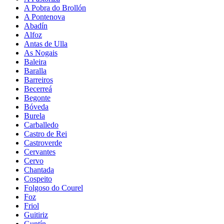
A Pobra do Brollón
A Pontenova
Abadín
Alfoz
Antas de Ulla
As Nogais
Baleira
Baralla
Barreiros
Becerreá
Begonte
Bóveda
Burela
Carballedo
Castro de Rei
Castroverde
Cervantes
Cervo
Chantada
Cospeito
Folgoso do Courel
Foz
Friol
Guitiriz
Guntín