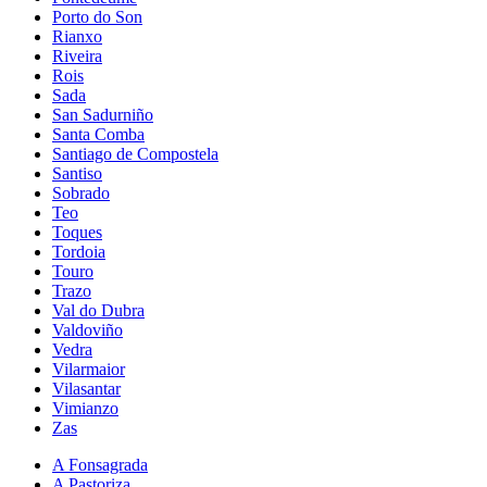
Porto do Son
Rianxo
Riveira
Rois
Sada
San Sadurniño
Santa Comba
Santiago de Compostela
Santiso
Sobrado
Teo
Toques
Tordoia
Touro
Trazo
Val do Dubra
Valdoviño
Vedra
Vilarmaior
Vilasantar
Vimianzo
Zas
A Fonsagrada
A Pastoriza