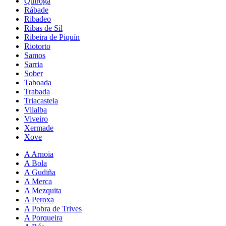
Quiroga
Rábade
Ribadeo
Ribas de Sil
Ribeira de Piquín
Riotorto
Samos
Sarria
Sober
Taboada
Trabada
Triacastela
Vilalba
Viveiro
Xermade
Xove
A Arnoia
A Bola
A Gudiña
A Merca
A Mezquita
A Peroxa
A Pobra de Trives
A Porqueira