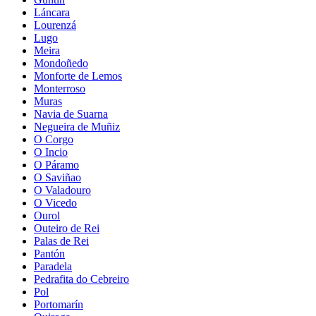
Láncara
Lourenzá
Lugo
Meira
Mondoñedo
Monforte de Lemos
Monterroso
Muras
Navia de Suarna
Negueira de Muñiz
O Corgo
O Incio
O Páramo
O Saviñao
O Valadouro
O Vicedo
Ourol
Outeiro de Rei
Palas de Rei
Pantón
Paradela
Pedrafita do Cebreiro
Pol
Portomarín