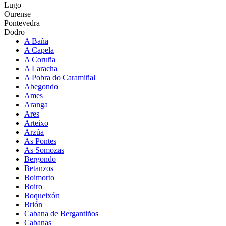
Lugo
Ourense
Pontevedra
Dodro
A Baña
A Capela
A Coruña
A Laracha
A Pobra do Caramiñal
Abegondo
Ames
Aranga
Ares
Arteixo
Arzúa
As Pontes
As Somozas
Bergondo
Betanzos
Boimorto
Boiro
Boqueixón
Brión
Cabana de Bergantiños
Cabanas