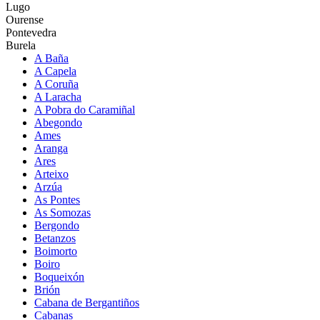
Lugo
Ourense
Pontevedra
Burela
A Baña
A Capela
A Coruña
A Laracha
A Pobra do Caramiñal
Abegondo
Ames
Aranga
Ares
Arteixo
Arzúa
As Pontes
As Somozas
Bergondo
Betanzos
Boimorto
Boiro
Boqueixón
Brión
Cabana de Bergantiños
Cabanas