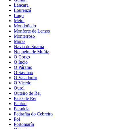
Láncara
Lourenzá
Lugo
Meira
Mondoñedo
Monforte de Lemos
Monterroso
Muras
Navia de Suarna
Negueira de Muñiz
O Corgo
O Incio
O Páramo
O Saviñao
O Valadouro
O Vicedo
Ourol
Outeiro de Rei
Palas de Rei
Pantón
Paradela
Pedrafita do Cebreiro
Pol
Portomarín