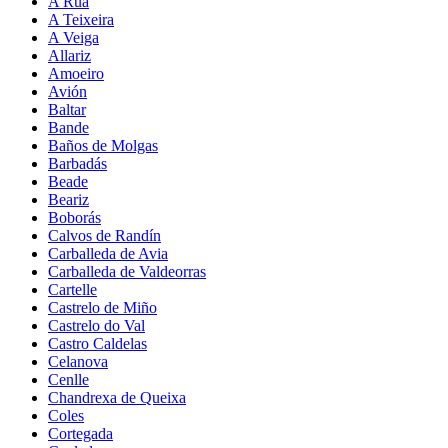
A Rúa
A Teixeira
A Veiga
Allariz
Amoeiro
Avión
Baltar
Bande
Baños de Molgas
Barbadás
Beade
Beariz
Boborás
Calvos de Randín
Carballeda de Avia
Carballeda de Valdeorras
Cartelle
Castrelo de Miño
Castrelo do Val
Castro Caldelas
Celanova
Cenlle
Chandrexa de Queixa
Coles
Cortegada