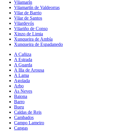
Vilamarín
Vilamartín de Valdeorras
Vilar de Barrio
Vilar de Santos
Vilardevós
Vilariño de Conso
Xinzo de Limia
Xunqueira de Ambía
Xunqueira de Espadanedo
A Cañiza
A Estrada
A Guarda
A Illa de Arousa
A Lama
Agolada
Arbo
As Neves
Baiona
Barro
Bueu
Caldas de Reis
Cambados
Campo Lameiro
Cangas