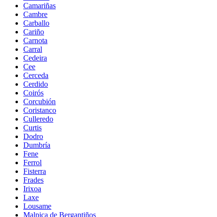
Camariñas
Cambre
Carballo
Cariño
Carnota
Carral
Cedeira
Cee
Cerceda
Cerdido
Coirós
Corcubión
Coristanco
Culleredo
Curtis
Dodro
Dumbría
Fene
Ferrol
Fisterra
Frades
Irixoa
Laxe
Lousame
Malpica de Bergantiños