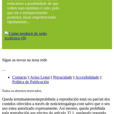
reducimos a posibilidade de que
volten eses nutrintes ó solo, polo
que sin o enriquecimento
posterior, iriase empobrecendo
rápidamente...
Sígue as novas na nosa rede
Contacto
||
Aviso Legal
||
Privacidade
||
Accesibilidade
||
Política de Publicación
Todos os dereitos reservados.
Queda terminantementeprohibida a reprodución total ou parcial dos
contidos ofrecidos a través de noticieirogalego.com salvo que o seu
uso estea autorizado expresamente. Así mesmo, queda prohibida
toda reprodución aos efectos do artículo 32.1, parágrafo segundo,