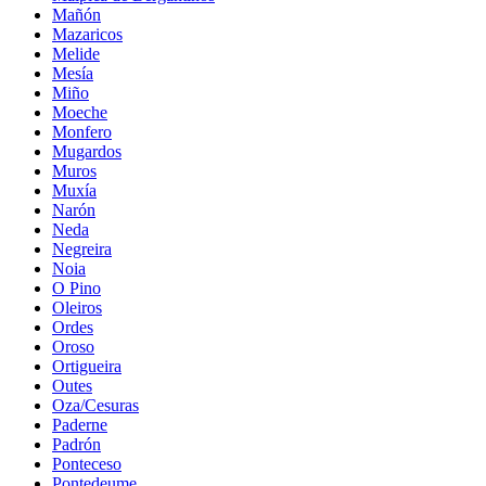
Mañón
Mazaricos
Melide
Mesía
Miño
Moeche
Monfero
Mugardos
Muros
Muxía
Narón
Neda
Negreira
Noia
O Pino
Oleiros
Ordes
Oroso
Ortigueira
Outes
Oza/Cesuras
Paderne
Padrón
Ponteceso
Pontedeume