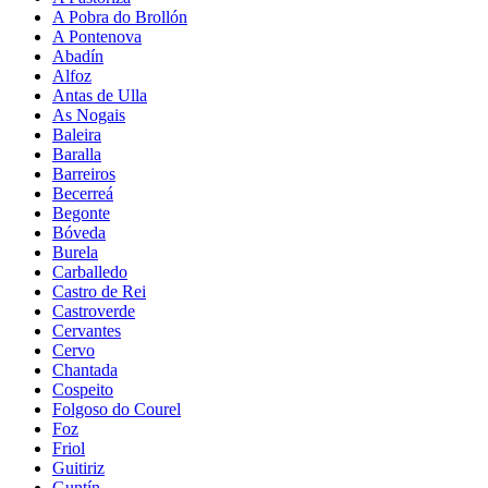
A Pobra do Brollón
A Pontenova
Abadín
Alfoz
Antas de Ulla
As Nogais
Baleira
Baralla
Barreiros
Becerreá
Begonte
Bóveda
Burela
Carballedo
Castro de Rei
Castroverde
Cervantes
Cervo
Chantada
Cospeito
Folgoso do Courel
Foz
Friol
Guitiriz
Guntín