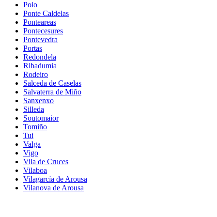
Poio
Ponte Caldelas
Ponteareas
Pontecesures
Pontevedra
Portas
Redondela
Ribadumia
Rodeiro
Salceda de Caselas
Salvaterra de Miño
Sanxenxo
Silleda
Soutomaior
Tomiño
Tui
Valga
Vigo
Vila de Cruces
Vilaboa
Vilagarcía de Arousa
Vilanova de Arousa