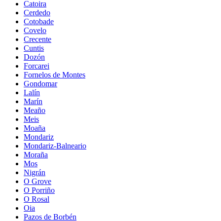
Catoira
Cerdedo
Cotobade
Covelo
Crecente
Cuntis
Dozón
Forcarei
Fornelos de Montes
Gondomar
Lalín
Marín
Meaño
Meis
Moaña
Mondariz
Mondariz-Balneario
Moraña
Mos
Nigrán
O Grove
O Porriño
O Rosal
Oia
Pazos de Borbén