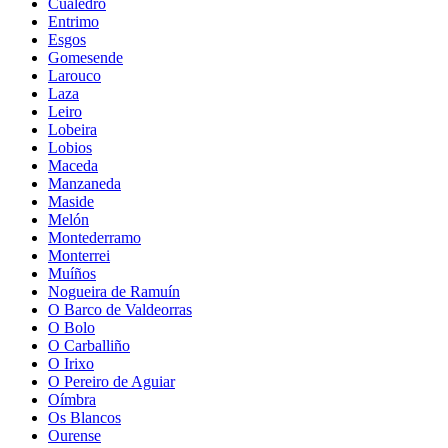
Cualedro
Entrimo
Esgos
Gomesende
Larouco
Laza
Leiro
Lobeira
Lobios
Maceda
Manzaneda
Maside
Melón
Montederramo
Monterrei
Muíños
Nogueira de Ramuín
O Barco de Valdeorras
O Bolo
O Carballiño
O Irixo
O Pereiro de Aguiar
Oímbra
Os Blancos
Ourense