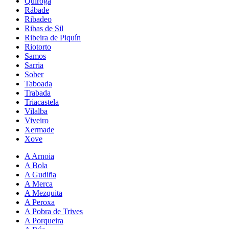
Quiroga
Rábade
Ribadeo
Ribas de Sil
Ribeira de Piquín
Riotorto
Samos
Sarria
Sober
Taboada
Trabada
Triacastela
Vilalba
Viveiro
Xermade
Xove
A Arnoia
A Bola
A Gudiña
A Merca
A Mezquita
A Peroxa
A Pobra de Trives
A Porqueira