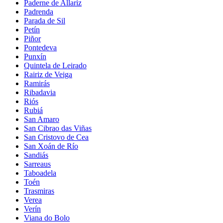
Paderne de Allariz
Padrenda
Parada de Sil
Petín
Piñor
Pontedeva
Punxín
Quintela de Leirado
Rairiz de Veiga
Ramirás
Ribadavia
Riós
Rubiá
San Amaro
San Cibrao das Viñas
San Cristovo de Cea
San Xoán de Río
Sandiás
Sarreaus
Taboadela
Toén
Trasmiras
Verea
Verín
Viana do Bolo