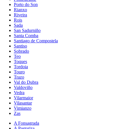
Porto do Son
Rianxo
Riveira
Rois
Sada
San Sadurniño
Santa Comba
Santiago de Compostela
Santiso
Sobrado
Teo
Toques
Tordoia
Touro
Trazo
Val do Dubra
Valdoviño
Vedra
Vilarmaior
Vilasantar
Vimianzo
Zas
A Fonsagrada
A Pastoriza