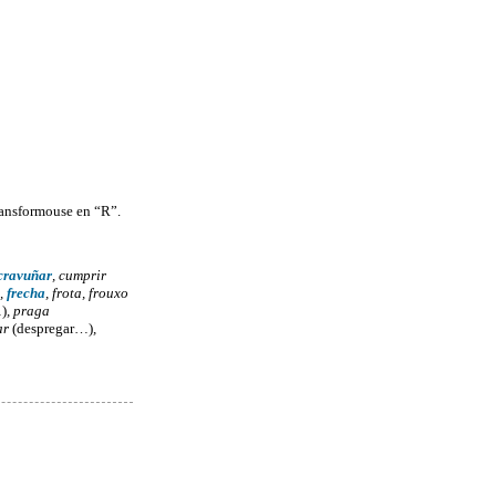
ransformouse en “R”.
cravuñar
, cumprir
,
frecha
, frota, frouxo
)
, praga
ar
(despregar…)
,