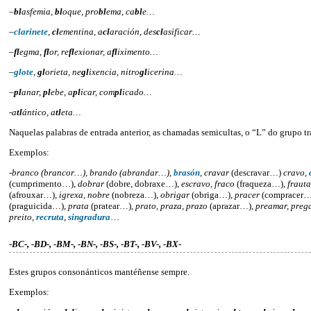
–
bl
asfemia,
bl
oque, pro
bl
ema, ca
bl
e…
–
cl
arinete
,
cl
ementina, a
cl
aración, des
cl
asificar…
–
fl
egma,
fl
or, re
fl
exionar, a
fl
iximento…
–
gl
ote
,
gl
orieta, ne
gl
ixencia, nitro
gl
icerina…
–
pl
anar,
pl
ebe, a
pl
icar, com
pl
icado…
-a
tl
ántico, a
tl
eta…
Naquelas palabras de entrada anterior, as chamadas semicultas, o “L” do grupo t
Exemplos:
-branco (brancor…), brando (abrandar…),
brasón
, cravar
(descravar…)
cravo,
(cumprimento…),
dobrar
(dobre, dobraxe…),
escravo, fraco
(fraqueza…),
frauta
(afrouxar…)
, igrexa, nobre
(nobreza…)
, obrigar
(obriga…)
, pracer
(compracer…
(praguicida…)
, prata
(pratear…)
, prato, praza, prazo
(aprazar…)
, preamar, preg
preito,
recruta
,
singradura
…
-BC-, -BD-, -BM-, -BN-, -BS-, -BT-, -BV-, -BX-
Estes grupos consonánticos mantéñense sempre.
Exemplos: