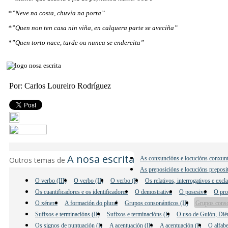
*”Neve na costa, chuvia na porta”
*”Quen non ten casa nin viña, en calquera parte se aveciña”
*”Quen torto nace, tarde ou nunca se endereita”
Por: Carlos Loureiro Rodríguez
A nosa escrita
As conxuncións e locucións conxunt
Outros temas de
As preposicións e locucións preposi
O verbo (III)
O verbo (II)
O verbo (I)
Os relativos, interrogativos e excl
Os cuantificadores e os identificadores
O demostrativo
O posesivo
O pro
O xénero
A formación do plural
Grupos consonánticos (II)
Grupos conso
Sufixos e terminacións (II)
Sufixos e terminacións (I)
O uso de Guión, Dié
Os signos de puntuación (I)
A acentuación (II)
A acentuación (I)
O alfab