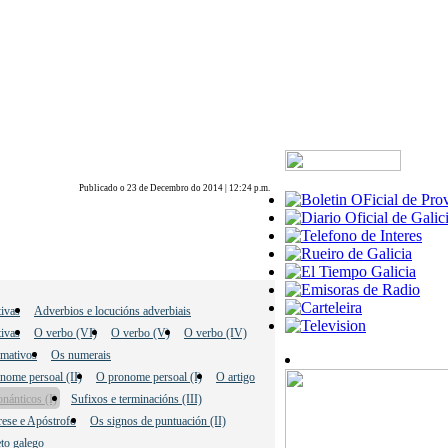
Publicado o 23 de Decembro do 2014 | 12:24 p.m.
ivas
Adverbios e locucións adverbiais
tivas
O verbo (VI)
O verbo (V)
O verbo (IV)
amativos
Os numerais
nome persoal (II)
O pronome persoal (I)
O artigo
nánticos (I)
Sufixos e terminacións (III)
rese e Apóstrofo
Os signos de puntuación (II)
eto galego