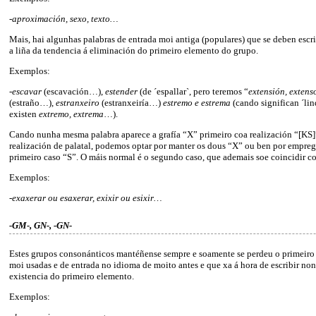
-aproximación, sexo, texto…
Mais, hai algunhas palabras de entrada moi antiga (populares) que se deben escr
a liña da tendencia á eliminación do primeiro elemento do grupo.
Exemplos:
-escavar
(escavación…),
estender
(de ´espallar`, pero teremos “
extensión, exten
(estraño…),
estranxeiro
(estranxeiría…)
estremo e estrema
(cando significan ´lin
existen
extremo, extrema
…).
Cando nunha mesma palabra aparece a grafía “X” primeiro coa realización “[KS]
realización de palatal, podemos optar por manter os dous “X” ou ben por empre
primeiro caso “S”. O máis normal é o segundo caso, que ademais soe coincidir co
Exemplos:
-exaxerar ou esaxerar, exixir ou esixir…
-GM-, GN-, -GN-
Estes grupos consonánticos mantéñense sempre e soamente se perdeu o primeiro
moi usadas e de entrada no idioma de moito antes e que xa á hora de escribir no
existencia do primeiro elemento.
Exemplos: