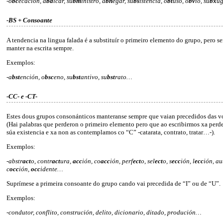
-o
bc
ecación, a
bd
icar, su
bm
inistro, a
bn
egar, su
bs
istencia, o
bt
uso, o
bv
io, su
bx
u
-BS + Consoante
A tendencia na lingua falada é a substituír o primeiro elemento do grupo, pero 
manter na escrita sempre.
Exemplos:
-a
bst
ención, o
bsc
eno, su
bst
antivo, su
bst
rato…
-CC- e -CT-
Estes dous grupos consonánticos manteranse sempre que vaian precedidos das v
(Hai palabras que perderon o primeiro elemento pero que ao escribirmos xa per
súa existencia e xa non as contemplamos co “C” -catarata, contrato, tratar…-).
Exemplos:
-abstr
act
o, contr
act
ura,
acc
ión, co
acc
ión, perf
ect
o, sel
ect
o, s
ecc
ión, l
ecc
ión, au
c
occ
ión,
occ
idente…
Suprímese a primeira consoante do grupo cando vai precedida de “I” ou de “U”.
Exemplos:
-condutor, conflito, construción, delito, dicionario, ditado, produción…