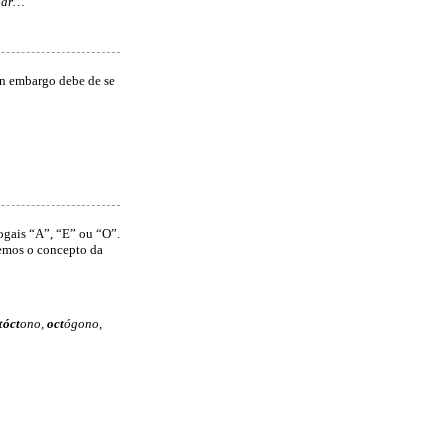
gar…
sen embargo debe de se
ogais “A”, “E” ou “O”.
demos o concepto da
t
óct
ono,
oct
ógono,