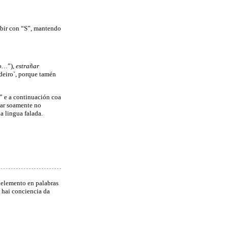
ibir con “S”, mantendo
so…
”)
, estrañar
deiro`, porque tamén
” e a continuación coa
gar soamente no
a lingua falada.
 elemento en palabras
n hai conciencia da