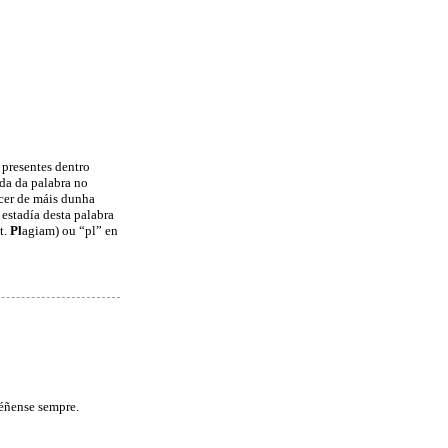
presentes dentro
da da palabra no
cer de máis dunha
estadía desta palabra
t.
Pl
agiam) ou “pl” en
téñense sempre.