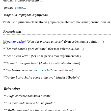
-dogma, pigmeo, segmento…
-gnomo,
gnose
…
-magnolia, repugnar, significado…
Perdeuse o primeiro elemento do grupo en palabras como: asinar, ensino, sinala
Fraseoloxía:
*”Non dar o brazo a torcer”
(Non ceder nunha opinión…)
*”Ser moi botado para adiante”
(Ser moi valente, audaz…)
*”Ser un can vello”
(Ser unha persoa moi experimentada)
*”Andar / ir de
ganchete
” (Andar / ir collida/-o do brazo)
*”Ser fea/-o coma un
ourizo cacho
” (Ser moi fea/-o)
*”Andar borracho/-a coma unha uva”
(Andar bébedo/-a)
Refraneiro:
*”Auga corrente non mata a xente”
*”En maio inda bebe o boi no prado”
*”Muller que asubía e fía de pé, nunca muller boa é”