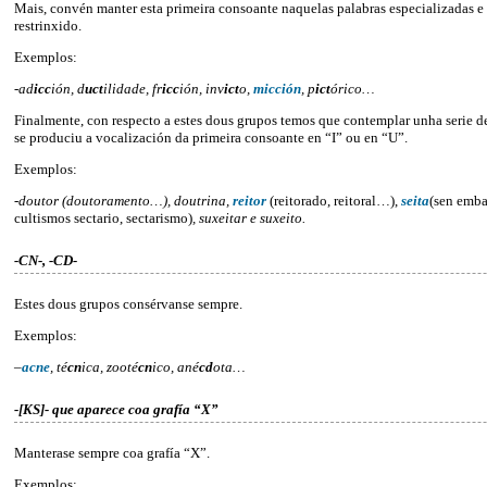
Mais, convén manter esta primeira consoante naquelas palabras especializadas e
restrinxido.
Exemplos:
-ad
icc
ión, d
uct
ilidade, fr
icc
ión, inv
ict
o,
m
icc
ión
, p
ict
órico…
Finalmente, con respecto a estes dous grupos temos que contemplar unha serie 
se produciu a vocalización da primeira consoante en “I” ou en “U”.
Exemplos:
-doutor (doutoramento…), doutrina,
reitor
(reitorado, reitoral…),
seita
(sen emba
cultismos sectario, sectarismo)
, suxeitar e suxeito.
-CN-, -CD-
Estes dous grupos consérvanse sempre.
Exemplos:
–
a
cn
e
, té
cn
ica, zooté
cn
ico, ané
cd
ota…
-[KS]- que aparece coa grafía “X”
Manterase sempre coa grafía “X”.
Exemplos: