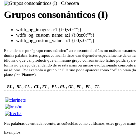
Grupos consonánticos (I)
wdfb_og_images:
a:1:{i:0;s:0:"";}
wdfb_og_custom_name:
a:1:{i:0;s:0:"";}
wdfb_og_custom_value:
a:1:{i:0;s:0:"";}
Entendemos por “grupo consonántico” ao conxunto de dúas ou máis consoantes 
dunha palabra. Estes grupos consonánticos van depender especialmente da entra
idioma o que vai producir que un mesmo grupo consonántico latino poida apare
forma no galego dependendo de se está máis ou menos evolucionado consonte á 
no idioma. Por exemplo o grupo “pl” latino pode aparecer como “pr” en praia (la
plano (lat.
Pl
anum).
– BL-, -BL-, CL-, -CL-, FL-, -FL-, GL-,-GL-, PL-, -PL-, -TL-
Nas palabras de entrada recente, as coñecidas como cultismos, estes grupos man
Exemplos: