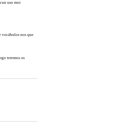
 cun uso moi
de vocábulos nos que
rgo teremos os