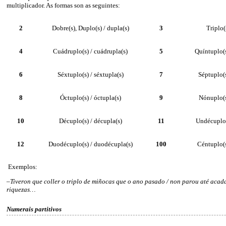
multiplicador. As formas son as seguintes:
2
Dobre(s), Duplo(s) / dupla(s)
3
Triplo(s
4
Cuádruplo(s) / cuádrupla(s)
5
Quíntuplo(s
6
Séxtuplo(s) / séxtupla(s)
7
Séptuplo(s
8
Óctuplo(s) / óctupla(s)
9
Nónuplo(s
10
Décuplo(s) / décupla(s)
11
Undécuplo(
12
Duodécuplo(s) / duodécupla(s)
100
Céntuplo(s
Exemplos:
–
Tiveron que coller o triplo de miñocas que o ano pasado / non parou até acad
riquezas…
Numerais partitivos