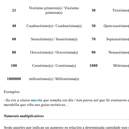
Vixésimo primeiro(s) / Vixésimo
21
30
Trixésimo(
primeira(s)
40
Cuadraxésimo(s) / Cuadraxésima(s)
50
Quincuaxésimo(s
60
Sesaxésimo(s) / Sesaxésima(s)
70
Septuaxésimo(
80
Octoxésimo(s) / Octoxésima(s)
90
Nonaxésimo(s
100
Centésimo(s) / Centésima(s)
1000
Milésimo(
1000000
millonésimo(s) / Millonésima(s)
Exemplos:
–
Xa era a oitava
macela
que tomaba ese día / non parou até que lle ensinaron 
marabilla que viña nas guías turísticas…
Numerais multiplicativos
Serán aqueles que indican un aumento en relación a determinada cantidade nun