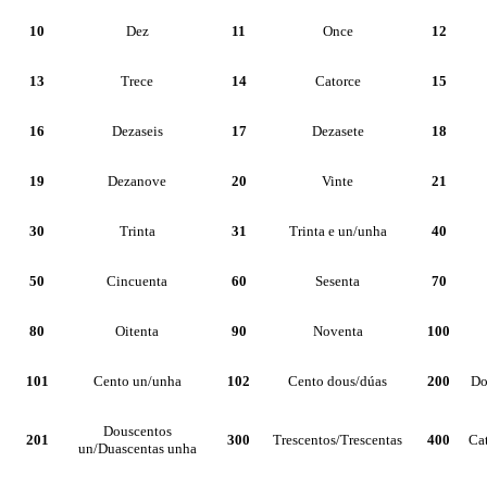
10
Dez
11
Once
12
13
Trece
14
Catorce
15
16
Dezaseis
17
Dezasete
18
19
Dezanove
20
Vinte
21
30
Trinta
31
Trinta e un/unha
40
50
Cincuenta
60
Sesenta
70
80
Oitenta
90
Noventa
100
101
Cento un/unha
102
Cento dous/dúas
200
Do
Douscentos
201
300
Trescentos/Trescentas
400
Cat
un/Duascentas unha