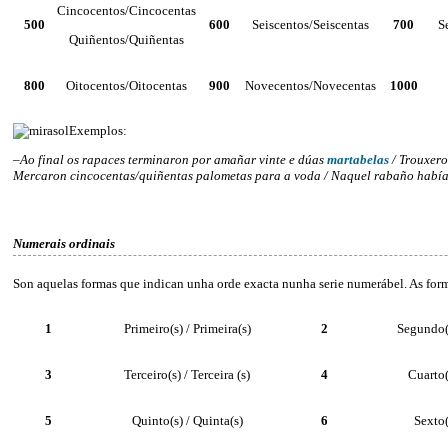
Cincocentos/Cincocentas
500
600
Seiscentos/Seiscentas
700
S
Quiñentos/Quiñentas
800
Oitocentos/Oitocentas
900
Novecentos/Novecentas
1000
Exemplos:
–
Ao final os rapaces terminaron por amañar vinte e dúas
martabelas
/ Trouxero
Mercaron cincocentas/quiñentas palometas para a voda / Naquel rabaño había
Numerais ordinais
Son aquelas formas que indican unha orde exacta nunha serie numerábel. As form
1
Primeiro(s) / Primeira(s)
2
Segundo(
3
Terceiro(s) / Terceira (s)
4
Cuarto(
5
Quinto(s) / Quinta(s)
6
Sexto(