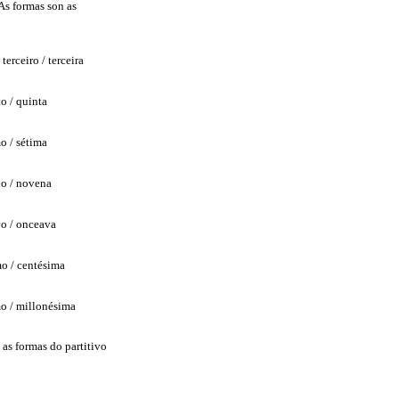
As formas son as
 terceiro / terceira
o / quinta
o / sétima
o / novena
o / onceava
o / centésima
o / millonésima
as formas do partitivo