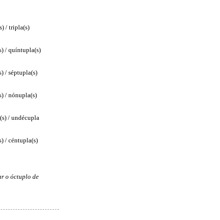
) / tripla(s)
) / quíntupla(s)
) / séptupla(s)
) / nónupla(s)
s) / undécupla
) / céntupla(s)
ar o óctuplo de