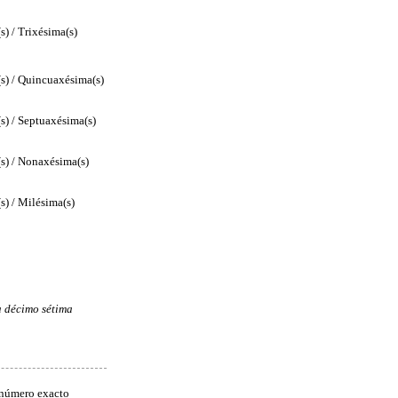
s) / Trixésima(s)
) / Quincuaxésima(s)
s) / Septuaxésima(s)
) / Nonaxésima(s)
s) / Milésima(s)
a décimo sétima
 número exacto