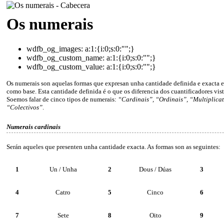
Os numerais
wdfb_og_images:
a:1:{i:0;s:0:"";}
wdfb_og_custom_name:
a:1:{i:0;s:0:"";}
wdfb_og_custom_value:
a:1:{i:0;s:0:"";}
Os numerais son aquelas formas que expresan unha cantidade definida e exacta 
como base. Esta cantidade definida é o que os diferencia dos cuantificadores vist
Soemos falar de cinco tipos de numerais:
“Cardinais”, “Ordinais”, “Multiplicat
“Colectivos”
.
Numerais cardinais
Serán aqueles que presenten unha cantidade exacta. As formas son as seguintes:
1
Un / Unha
2
Dous / Dúas
3
4
Catro
5
Cinco
6
7
Sete
8
Oito
9