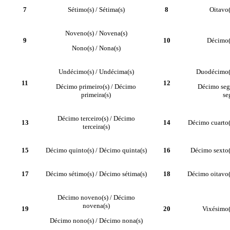
7
Sétimo(s) / Sétima(s)
8
Oitavo(
Noveno(s) / Novena(s)
9
10
Décimo(
Nono(s) / Nona(s)
Undécimo(s) / Undécima(s)
Duodécimo(s
11
12
Décimo primeiro(s) / Décimo
Décimo seg
primeira(s)
se
Décimo terceiro(s) / Décimo
13
14
Décimo cuarto(
terceira(s)
15
Décimo quinto(s) / Décimo quinta(s)
16
Décimo sexto(
17
Décimo sétimo(s) / Décimo sétima(s)
18
Décimo oitavo(
Décimo noveno(s) / Décimo
novena(s)
19
20
Vixésimo(
Décimo nono(s) / Décimo nona(s)