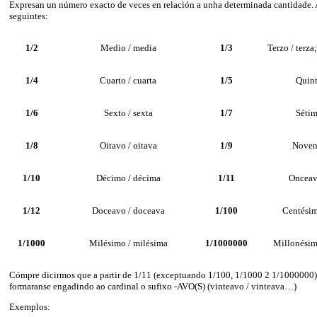
Expresan un número exacto de veces en relación a unha determinada cantidade. 
seguintes:
1/2
Medio / media
1/3
Terzo / terza;
1/4
Cuarto / cuarta
1/5
Quint
1/6
Sexto / sexta
1/7
Sétim
1/8
Oitavo / oitava
1/9
Noven
1/10
Décimo / décima
1/11
Onceav
1/12
Doceavo / doceava
1/100
Centésim
1/1000
Milésimo / milésima
1/1000000
Millonésim
Cómpre dicirmos que a partir de 1/11 (exceptuando 1/100, 1/1000 2 1/1000000) 
formaranse engadindo ao cardinal o sufixo -AVO(S) (vinteavo / vinteava…)
Exemplos: