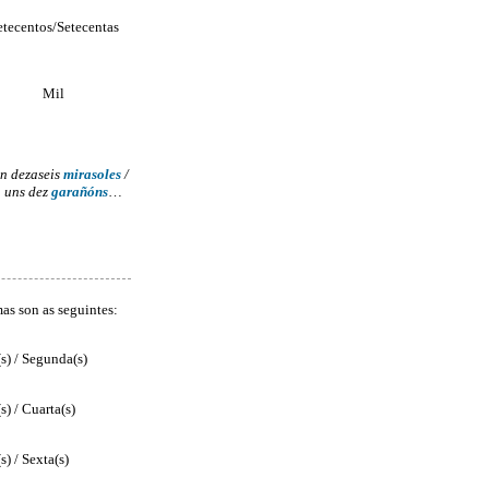
etecentos/Setecentas
Mil
n dezaseis
mirasoles
/
 uns dez
garañóns
…
as son as seguintes:
s) / Segunda(s)
s) / Cuarta(s)
s) / Sexta(s)