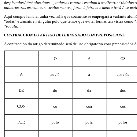
despistados / ámbolos dous…; todas as rapazas estaban a se divertir / tódalas 
nubeiros tras os montes /…tralos montes; foron á feira el e mais a irmá /…e mai
Aquí cómpre lembrar unha vez máis que soamente se empregará a variante alomór
“todas” e xamais en singular polo que temos que evitar formas tan vistas como
*
*tódala…
CONTRACCIÓN DO ARTIGO DETERMINADO CON PREPOSICIÓNS
A contracción do artigo determinado será de uso obrigatorio coas preposicións
O
A
OS
A
ao / ó
á
aos / ós
DE
do
da
dos
CON
co
coa
cos
POR
polo
pola
polos