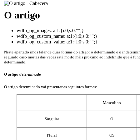
O artigo
wdfb_og_images:
a:1:{i:0;s:0:"";}
wdfb_og_custom_name:
a:1:{i:0;s:0:"";}
wdfb_og_custom_value:
a:1:{i:0;s:0:"";}
Neste apartado imos falar de dúas formas do artigo: o determinado e o indetermi
segundo caso moitas das veces está moito máis próximo ao indefinido que á fun
determinado.
O artigo determinado
O artigo determinado vai presentar as seguintes formas:
Masculino
Singular
O
Plural
OS