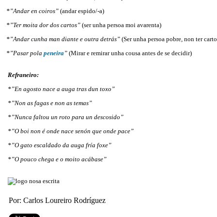
*”Andar en coiros”
(andar espido/-a)
*”Ter moita dor dos cartos”
(ser unha persoa moi avarenta)
*”Andar cunha man diante e outra detrás”
(Ser unha persoa pobre, non ter cart
*”Pasar pola
peneira
”
(Mirar e remirar unha cousa antes de se decidir)
Refraneiro:
*”En agosto nace a auga tras dun toxo”
*”Non as fagas e non as temas”
*”Nunca faltou un roto para un descosido”
*”O boi non é onde nace senón que onde pace”
*”O gato escaldado da auga fría foxe”
*”O pouco chega e o moito acábase”
Por: Carlos Loureiro Rodríguez