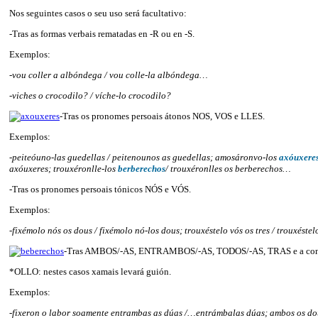
Nos seguintes casos o seu uso será facultativo:
-Tras as formas verbais rematadas en -R ou en -S.
Exemplos:
-vou coller a albóndega / vou colle-la albóndega…
-viches o crocodilo? / víche-lo crocodilo?
-Tras os pronomes persoais átonos NOS, VOS e LLES.
Exemplos:
-peiteóuno-las guedellas / peitenounos as guedellas; amosáronvo-los
axóuxere
axóuxeres; trouxéronlle-los
berberechos
/ trouxéronlles os berberechos…
-Tras os pronomes persoais tónicos NÓS e VÓS.
Exemplos:
-fixémolo nós os dous / fixémolo nó-los dous; trouxéstelo vós os tres / trouxéstel
-Tras AMBOS/-AS, ENTRAMBOS/-AS, TODOS/-AS, TRAS e a con
*OLLO: nestes casos xamais levará guión.
Exemplos:
-fixeron o labor soamente entrambas as dúas /…entrámbalas dúas; ambos os do