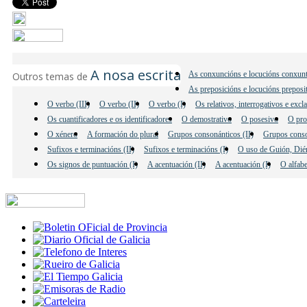
A nosa escrita
As conxuncións e locucións conxunt
Outros temas de
As preposicións e locucións preposi
O verbo (III)
O verbo (II)
O verbo (I)
Os relativos, interrogativos e excl
Os cuantificadores e os identificadores
O demostrativo
O posesivo
O pro
O xénero
A formación do plural
Grupos consonánticos (II)
Grupos conso
Sufixos e terminacións (II)
Sufixos e terminacións (I)
O uso de Guión, Dié
Os signos de puntuación (I)
A acentuación (II)
A acentuación (I)
O alfab