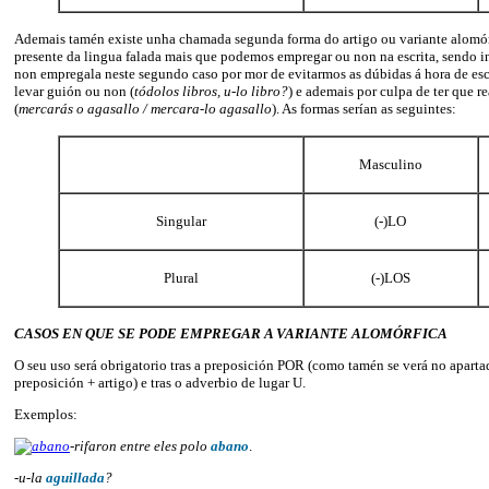
Ademais tamén existe unha chamada segunda forma do artigo ou variante alomór
presente da lingua falada mais que podemos empregar ou non na escrita, sendo i
non empregala neste segundo caso por mor de evitarmos as dúbidas á hora de escr
levar guión ou non (
tódolos libros, u-lo libro?
) e ademais por culpa de ter que r
(
mercarás o agasallo / mercara-lo agasallo
). As formas serían as seguintes:
Masculino
Singular
(-)LO
Plural
(-)LOS
CASOS EN QUE SE PODE EMPREGAR A VARIANTE ALOMÓRFICA
O seu uso será obrigatorio tras a preposición POR (como tamén se verá no aparta
preposición + artigo) e tras o adverbio de lugar U.
Exemplos:
-rifaron entre eles polo
abano
.
-u-la
aguillada
?