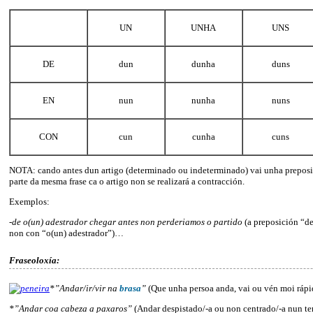
UN
UNHA
UNS
DE
dun
dunha
duns
EN
nun
nunha
nuns
CON
cun
cunha
cuns
NOTA: cando antes dun artigo (determinado ou indeterminado) vai unha prepos
parte da mesma frase ca o artigo non se realizará a contracción.
Exemplos:
-de o(un) adestrador chegar antes non perderiamos o partido
(a preposición “de
non con “o(un) adestrador”)…
Fraseoloxía:
*”Andar/ir/vir na
brasa
”
(Que unha persoa anda, vai ou vén moi rápi
*”Andar coa cabeza a paxaros”
(Andar despistado/-a ou non centrado/-a nun t