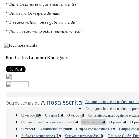
*”Dálle Deus noces a quen non ten dentes”
*”Día de moito, véspera de nada”
*”En cama molida non se goberna a vida”
*”Non hai casamento pobre nin enterro rico”
Por: Carlos Loureiro Rodríguez
A nosa escrita
As conxuncións e locucións conxunt
Outros temas de
As preposicións e locucións preposi
O verbo (III)
O verbo (II)
O verbo (I)
Os relativos, interrogativos e excl
Os cuantificadores e os identificadores
O demostrativo
O posesivo
O pro
O xénero
A formación do plural
Grupos consonánticos (II)
Grupos conso
Sufixos e terminacións (II)
Sufixos e terminacións (I)
O uso de Guión, Dié