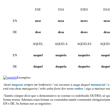
ESE
ESA
ESES
ESA
EN
nese
nesa
neses
nesa
DE
dese
desa
deses
desa
AQUEL
AQUELA
AQUELES
AQUE
EN
naquel
naquela
naqueles
naque
DE
daquel
daquela
daqueles
daque
Exemplos:
-deste
magosto
sempre me lembrarei / vai encanar a auga daquel
manancial
/ 
está tras desa matogueira / teño unha forte dor neste
ombro
/ sigo a matinar na
-Tamén cómpre dicir que o demostrativo se contrae co indefinido OUTRO, só qu
forma neutra. Ademais estas formas xa contraídas tamén contraerán obrigatoriam
EN e DE. As formas son as seguintes: