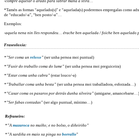
-cómpre aquelar o arado para labrar mañá a leira…
*Tamén as formas “aquelado(s)” e “aquelada(s) poderemos empregalas como adxe
de “educado/-a”, “ben posto/-a”…
Exemplos:
-aquela nena nin lles respondeu… érache ben aquelada / foiche ben aquelado 
Fraseoloxía:
*”Ser coma un
reloxo
”
(ser unha persoa moi puntual)
*”Fuxir do traballo coma do lume”
(ser unha persoa moi preguiceira)
*”Estar coma unha cabra”
(estar louco/-a)
*”Traballar coma unha besta”
(ser unha persoa moi traballadora, esforzada…)
*”Casar coma os paxaros por detrás dunha silveira”
(amigarse, amancebarse…
*”Ser fabas contadas”
(ser algo puntual, mínimo…)
Refraneiro:
*”A
mazaroca
no muíño; e no bolso, o diñeiriño”
*”A sardiña en maio xa pinga no
borrallo
”