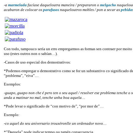
-a
marmelada
facíase daqueloutra maneira / prepararon o
melgacho
naquelout
acabaron de colocar os
parafusos
naqueloutros mobles / pon a secar as
pebida
Con todo, tampouco sería un erro empregarmos as formas sen contraer por moito
uso (estes outros non o sabían…).
-Casos de uso especial dos demostrativos:
*Podemos empregar o demostrativo como se for un substantivo co significado de
“problema”, “eiva”…
Exemplos:
-guapo, guapo non che é pero ten o seu aquel / resolver ese problema tenche o 
anda a matinar no mal, tenche unha boa aquela…
*Pode levar o significado de “con motivo de”, “por mor de”…
Exemplo:
-co aquel do seu aniversario trouxéronlle un ordenador novo…
*”Daquela” pode indicar tempo ou tamén consecuencia.