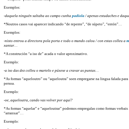
Exemplos:
-daquela ninguén saltaba ao campo cunha
padiola
/ apenas estudaches e daq
*Noutros casos vai aparecer indicando “de repente”, “de súpeto”, “entón”…
Exemplos:
-nisto entrou a directora pola porta e todo o mundo calou / con estas colleu a
m
xantar…
*A construción “a iso de” acada o valor aproximativo.
Exemplo:
-a iso das dez colleu o martelo e púxese a cravar as puntas…
*As formas “aqueloutro” ou “aqueloutra” soen empregarse na lingua falada par
persoa.
Exemplo:
-oe, aqueloutra, cando vas volver por aquí?
*As formas “aquelar” e “aqueloutrar” podemos empregalas como formas verbais
“arranxar”…
Exemplo: