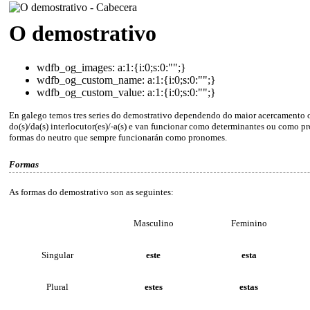
O demostrativo
wdfb_og_images:
a:1:{i:0;s:0:"";}
wdfb_og_custom_name:
a:1:{i:0;s:0:"";}
wdfb_og_custom_value:
a:1:{i:0;s:0:"";}
En galego temos tres series do demostrativo dependendo do maior acercamento
do(s)/da(s) interlocutor(es)/-a(s) e van funcionar como determinantes ou como pr
formas do neutro que sempre funcionarán como pronomes.
Formas
As formas do demostrativo son as seguintes:
Masculino
Feminino
Singular
este
esta
Plural
estes
estas