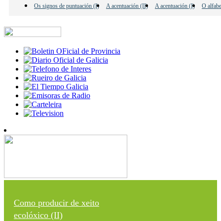
Os signos de puntuación (I)
A acentuación (II)
A acentuación (I)
O alfab
Como producir de xeito
ecolóxico (II)