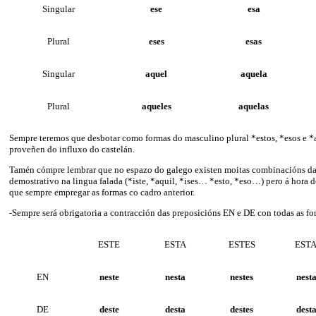
Singular
ese
esa
Plural
eses
esas
Singular
aquel
aquela
Plural
aqueles
aquelas
Sempre teremos que desbotar como formas do masculino plural *estos, *esos e *
proveñen do influxo do castelán.
Tamén cómpre lembrar que no espazo do galego existen moitas combinacións da
demostrativo na lingua falada (*iste, *aquil, *ises… *esto, *eso…) pero á hora 
que sempre empregar as formas co cadro anterior.
-Sempre será obrigatoria a contracción das preposicións EN e DE con todas as f
ESTE
ESTA
ESTES
EST
EN
neste
nesta
nestes
nest
DE
deste
desta
destes
dest