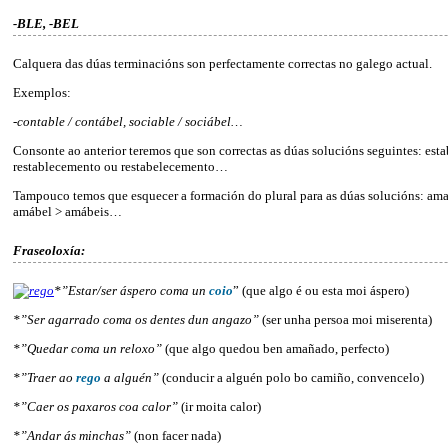
-BLE, -BEL
Calquera das dúas terminacións son perfectamente correctas no galego actual.
Exemplos:
-contable / contábel, sociable / sociábel…
Consonte ao anterior teremos que son correctas as dúas solucións seguintes: esta
restablecemento ou restabelecemento…
Tampouco temos que esquecer a formación do plural para as dúas solucións: ama
amábel > amábeis…
Fraseoloxía:
*”Estar/ser áspero coma un
coio
” (que algo é ou esta moi áspero)
*”Ser agarrado coma os dentes dun angazo”
(ser unha persoa moi miserenta)
*”Quedar coma un reloxo”
(que algo quedou ben amañado, perfecto)
*”Traer ao
rego
a alguén”
(conducir a alguén polo bo camiño, convencelo)
*”Caer os paxaros coa calor”
(ir moita calor)
*”Andar ás minchas”
(non facer nada)