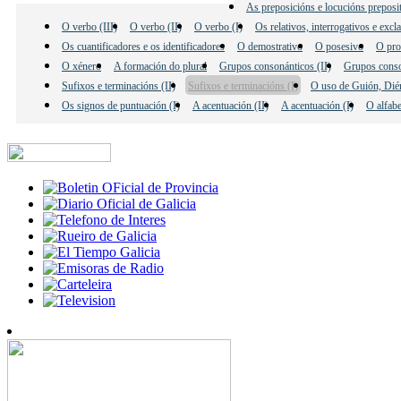
As preposicións e locucións preposi
O verbo (III)
O verbo (II)
O verbo (I)
Os relativos, interrogativos e excl
Os cuantificadores e os identificadores
O demostrativo
O posesivo
O pro
O xénero
A formación do plural
Grupos consonánticos (II)
Grupos conso
Sufixos e terminacións (II)
Sufixos e terminacións (I)
O uso de Guión, Dié
Os signos de puntuación (I)
A acentuación (II)
A acentuación (I)
O alfab