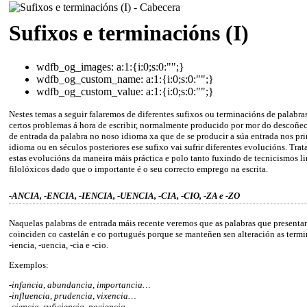
Sufixos e terminacións (I)
wdfb_og_images:
a:1:{i:0;s:0:"";}
wdfb_og_custom_name:
a:1:{i:0;s:0:"";}
wdfb_og_custom_value:
a:1:{i:0;s:0:"";}
Nestes temas a seguir falaremos de diferentes sufixos ou terminacións de palabra
certos problemas á hora de escribir, normalmente producido por mor do desco
de entrada da palabra no noso idioma xa que de se producir a súa entrada nos pr
idioma ou en séculos posteriores ese sufixo vai sufrir diferentes evolucións. Trat
estas evolucións da maneira máis práctica e polo tanto fuxindo de tecnicismos li
filolóxicos dado que o importante é o seu correcto emprego na escrita.
-ANCIA, -ENCIA, -IENCIA, -UENCIA, -CIA, -CIO, -ZA
e
-ZO
Naquelas palabras de entrada máis recente veremos que as palabras que presenta
coinciden co castelán e co portugués porque se manteñen sen alteración as termin
-iencia, -uencia, -cia e -cio.
Exemplos:
-infancia, abundancia, importancia…
-influencia, prudencia, vixencia…
-ciencia, suficiencia, paciencia…