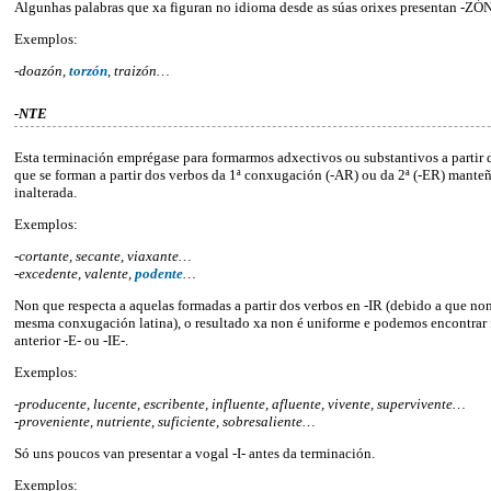
Algunhas palabras que xa figuran no idioma desde as súas orixes presentan -ZÓN
Exemplos:
-doazón,
torzón
, traizón…
-NTE
Esta terminación emprégase para formarmos adxectivos ou substantivos a partir 
que se forman a partir dos verbos da 1ª conxugación (-AR) ou da 2ª (-ER) manteñ
inalterada.
Exemplos:
-cortante, secante, viaxante…
-excedente, valente,
podente
…
Non que respecta a aquelas formadas a partir dos verbos en -IR (debido a que n
mesma conxugación latina), o resultado xa non é uniforme e podemos encontrar
anterior -E- ou -IE-.
Exemplos:
-producente, lucente, escribente, influente, afluente, vivente, supervivente…
-proveniente, nutriente, suficiente, sobresaliente…
Só uns poucos van presentar a vogal -I- antes da terminación.
Exemplos: