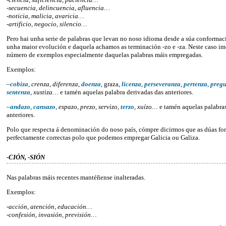
-secuencia, delincuencia, afluencia…
-noticia, malicia, avaricia…
-artificio, negocio, silencio…
Pero hai unha serie de palabras que levan no noso idioma desde a súa conformac
unha maior evolución e daquela achamos as terminación -zo e -za. Neste caso im
número de exemplos especialmente daquelas palabras máis empregadas.
Exemplos:
–
cobiza
, crenza, diferenza,
doenza
, graza,
licenza
,
perseveranza
,
pertenza
,
pregu
sentenza
, xustiza…
e tamén aquelas palabra derivadas das anteriores.
–
andazo
,
cansazo
, espazo, prezo, servizo,
terzo
, xuízo…
e tamén aquelas palabras
anteriores.
Polo que respecta á denominación do noso país, cómpre dicirmos que as dúas fo
perfectamente correctas polo que podemos empregar Galicia ou Galiza.
-CIÓN, -SIÓN
Nas palabras máis recentes mantéñense inalteradas.
Exemplos:
-acción, atención, educación…
-confesión, invasión, previsión…