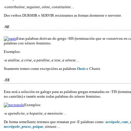
-contribuínte, seguinte, oínte, constituínte…
Dos verbos DURMIR e SERVIR rexistramos as formas dormente e servente.
-SE
Estas palabras derivan do grego -SIS (terminación que se conservou en ca
palabras con xénero feminino.
Exemplos:
-a análise, a crise, a parálise, a tese, a xénese…
Soamente temos como excepcións as palabras
Oasis
e Chasis.
-TE
Esta será a solución en galego para as palabras gregas rematadas en -TIS (termin
no castelán) e tamén serán todas palabras do xénero feminino.
Exemplos:
-a apendicite, a hepatite, a meninxite…
De forma semellante teremos que rematan por -E palabras como:
acrópole
,
cute
,
necrópole
,
praxe
,
psique
, sintaxe…