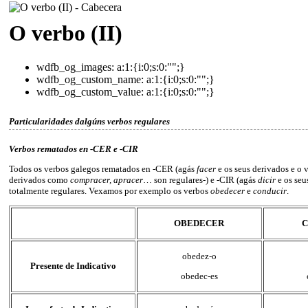
O verbo (II)
wdfb_og_images:
a:1:{i:0;s:0:"";}
wdfb_og_custom_name:
a:1:{i:0;s:0:"";}
wdfb_og_custom_value:
a:1:{i:0;s:0:"";}
Particularidades dalgúns verbos regulares
Verbos rematados en -CER e -CIR
Todos os verbos galegos rematados en -CER (agás
facer
e os seus derivados e o
derivados como
compracer, apracer
… son regulares-) e -CIR (agás
dicir
e os seu
totalmente regulares. Vexamos por exemplo os verbos
obedecer
e
conducir
.
OBEDECER
obedez-o
Presente de Indicativo
obedec-es