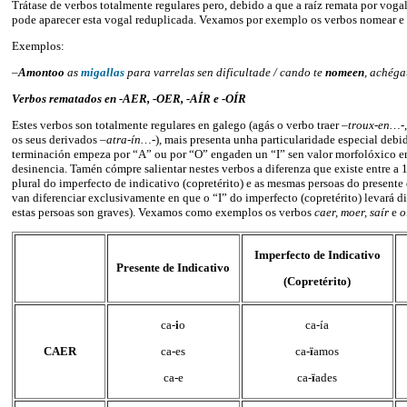
Trátase de verbos totalmente regulares pero, debido a que a raíz remata por voga
pode aparecer esta vogal reduplicada. Vexamos por exemplo os verbos nomear e
Exemplos:
–
Amontoo
as
migallas
para varrelas sen dificultade / cando te
nomeen
, achéga
Verbos rematados en -AER, -OER, -AÍR e -OÍR
Estes verbos son totalmente regulares en galego (agás o verbo traer –
troux-en…
-
os seus derivados –
atra-ín…
-), mais presenta unha particularidade especial debi
terminación empeza por “A” ou por “O” engaden un “I” sen valor morfolóxico ent
desinencia. Tamén cómpre salientar nestes verbos a diferenza que existe entre a 1
plural do imperfecto de indicativo (copretérito) e as mesmas persoas do presente
van diferenciar exclusivamente en que o “I” do imperfecto (copretérito) levará 
estas persoas son graves). Vexamos como exemplos os verbos
caer, moer, saír
e
o
Imperfecto de Indicativo
Presente de Indicativo
(Copretérito)
ca-
i
o
ca-ía
CAER
ca-es
ca-
ï
amos
ca-e
ca-
ï
ades