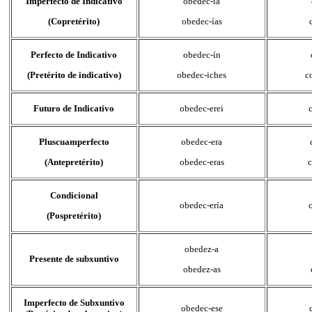
Imperfecto de Indicativo
obedec-ía
(Copretérito)
obedec-ías
Perfecto de Indicativo
obedec-ín
(Pretérito de indicativo)
obedec-iches
c
Futuro de Indicativo
obedec-erei
Pluscuamperfecto
obedec-era
(Antepretérito)
obedec-eras
Condicional
obedec-ería
(Pospretérito)
obedez-a
Presente de subxuntivo
obedez-as
Imperfecto de Subxuntivo
obedec-ese