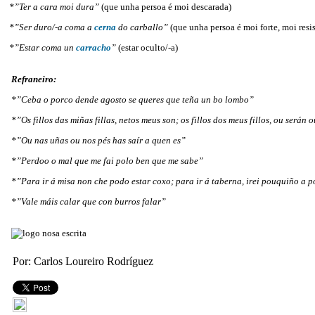
*”Ter a cara moi dura”
(que unha persoa é moi descarada)
*”Ser duro/-a coma a
cerna
do carballo”
(que unha persoa é moi forte, moi resis
*”Estar coma un
carracho
”
(estar oculto/-a)
Refraneiro:
*”Ceba o porco dende agosto se queres que teña un bo lombo”
*”Os fillos das miñas fillas, netos meus son; os fillos dos meus fillos, ou serán 
*”Ou nas uñas ou nos pés has saír a quen es”
*”Perdoo o mal que me fai polo ben que me sabe”
*”Para ir á misa non che podo estar coxo; para ir á taberna, irei pouquiño a 
*”Vale máis calar que con burros falar”
Por: Carlos Loureiro Rodríguez