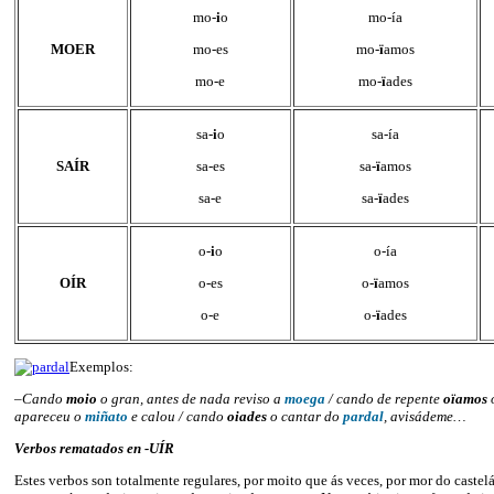
mo-
i
o
mo-ía
MOER
mo-es
mo-
ï
amos
mo-e
mo-
ï
ades
sa-
i
o
sa-ía
SAÍR
sa-es
sa
-ï
amos
sa-e
sa-
ï
ades
o-
i
o
o-ía
OÍR
o-es
o-
ï
amos
o-e
o-
ï
ades
Exemplos:
–
Cando
moio
o gran, antes de nada reviso a
moega
/ cando de repente
oïamos
apareceu o
miñato
e calou / cando
oiades
o cantar do
pardal
, avisádeme…
Verbos rematados en -UÍR
Estes verbos son totalmente regulares, por moito que ás veces, por mor do castel