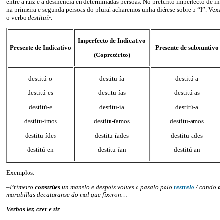
entre a raíz e a desinencia en determinadas persoas. No pretérito imperfecto de in
na primeira e segunda persoas do plural acharemos unha diérese sobre o “I”. V
o verbo
destituír
.
Imperfecto de Indicativo
Presente de Indicativo
Presente de subxuntivo
(Copretérito)
destitú-o
destitu-ía
destitú-a
destitú-es
destitu-ías
destitú-as
destitú-e
destitu-ía
destitú-a
destitu-ímos
destitu-
ï
amos
destitu-amos
destitu-ídes
destitu-
ï
ades
destitu-ades
destitú-en
destitu-ían
destitú-an
Exemplos:
–
Primeiro
constrúes
un manelo e despois volves a pasalo polo
restrelo
/ cando
marabillas decataranse do mal que fixeron…
Verbos ler, crer e rir