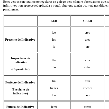
Estes verbos son totalmente regulares en galego pero cómpre observarmos que x
infinitivos non aparece reduplicada a vogal, algo que tamén ocorrerá nas diferen
paradigmas.
LER
CRER
leo
creo
Presente de Indicativo
les
cres
le
cre
Imperfecto de
lía
cría
Indicativo
lías
crías
(Copretérito)
lin
crin
Perfecto de Indicativo
liches
criches
(Pretérito de
indicativo)
leu
creu
Futuro de Indicativo
lerei
crerei