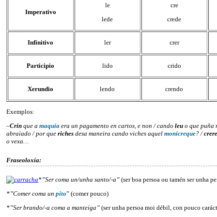
le
cre
Imperativo
lede
crede
Infinitivo
ler
crer
Participio
lido
crido
Xerundio
lendo
crendo
Exemplos:
–
Crin
que a
maquía
era un pagamento en cartos, e non / cando
leu
o que puña 
abraiado / por que
riches
desa maneira cando viches aquel
monicreque
? /
crere
o vexa…
Fraseoloxía:
*”Ser coma un/unha santo/-a”
(ser boa persoa ou tamén ser unha pe
*”Comer coma un
pito
” (comer pouco)
*”Ser brando/-a coma a manteiga”
(ser unha persoa moi débil, con pouco caráct