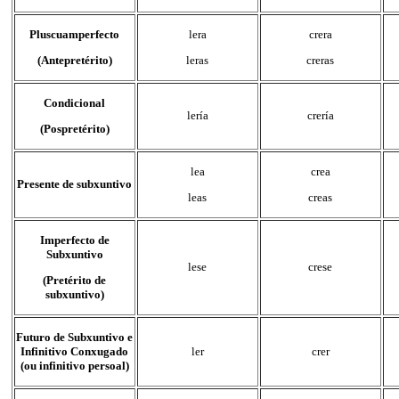
Pluscuamperfecto
lera
crera
(Antepretérito)
leras
creras
Condicional
lería
crería
(Pospretérito)
lea
crea
Presente de subxuntivo
leas
creas
Imperfecto de
Subxuntivo
lese
crese
(Pretérito de
subxuntivo)
Futuro de Subxuntivo e
Infinitivo Conxugado
ler
crer
(ou infinitivo persoal)