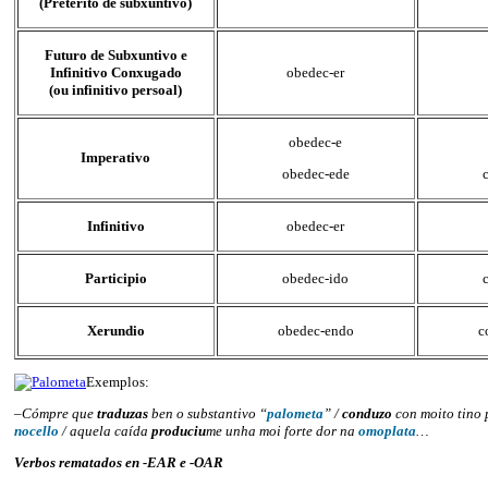
(Pretérito de subxuntivo)
Futuro de Subxuntivo e
Infinitivo Conxugado
obedec-er
(ou infinitivo persoal)
obedec-e
Imperativo
obedec-ede
Infinitivo
obedec-er
Participio
obedec-ido
Xerundio
obedec-endo
c
Exemplos:
–
Cómpre que
traduzas
ben o substantivo “
palometa
” /
conduzo
con moito tino 
nocello
/ aquela caída
produciu
me unha moi forte dor na
omoplata
…
Verbos rematados en -EAR e -OAR