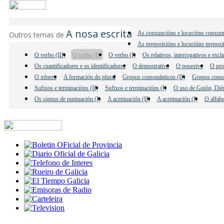
A nosa escrita
As conxuncións e locucións conxunt
Outros temas de
As preposicións e locucións preposi
O verbo (III)
O verbo (II)
O verbo (I)
Os relativos, interrogativos e excl
Os cuantificadores e os identificadores
O demostrativo
O posesivo
O pro
O xénero
A formación do plural
Grupos consonánticos (II)
Grupos conso
Sufixos e terminacións (II)
Sufixos e terminacións (I)
O uso de Guión, Dié
Os signos de puntuación (I)
A acentuación (II)
A acentuación (I)
O alfab