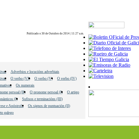
Publicado o 30 de Outubro do 2014 | 11:27 a.m.
ivas
Adverbios e locucións adverbiais
tivas
O verbo (VI)
O verbo (V)
O verbo (IV)
amativos
Os numerais
nome persoal (II)
O pronome persoal (I)
O artigo
nánticos (I)
Sufixos e terminacións (III)
rese e Apóstrofo
Os signos de puntuación (II)
eto galego