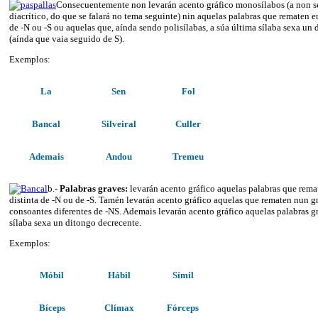
Consecuentemente non levarán acento gráfico monosílabos (a non s
diacrítico, do que se falará no tema seguinte) nin aquelas palabras que rematen 
de -N ou -S ou aquelas que, aínda sendo polisílabas, a súa última sílaba sexa un
(aínda que vaia seguido de S).
Exemplos:
La
Sen
Fol
Bancal
Silveiral
Culler
Ademais
Andou
Tremeu
b.-
Palabras graves:
levarán acento gráfico aquelas palabras que rem
distinta de -N ou de -S. Tamén levarán acento gráfico aquelas que rematen nun g
consoantes diferentes de -NS. Ademais levarán acento gráfico aquelas palabras g
sílaba sexa un ditongo decrecente.
Exemplos:
Móbil
Hábil
Símil
Bíceps
Clímax
Fórceps