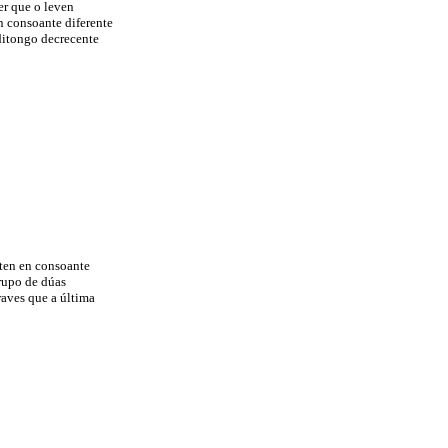
er que o leven
en consoante diferente
 ditongo decrecente
aten en consoante
rupo de dúas
raves que a última