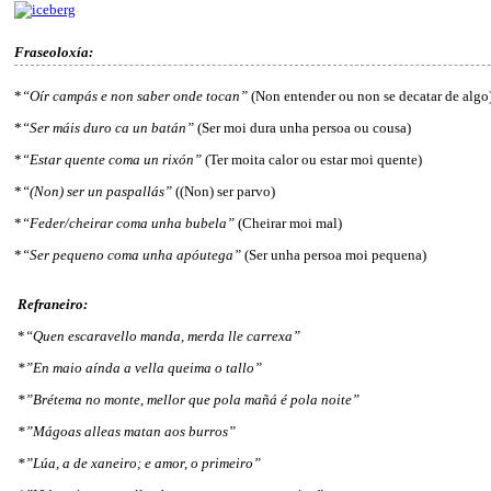
Fraseoloxía:
*
“Oír campás e non saber onde tocan”
(Non entender ou non se decatar de algo
*
“Ser máis duro ca un batán”
(Ser moi dura unha persoa ou cousa)
*
“Estar quente coma un rixón”
(Ter moita calor ou estar moi quente)
*
“(Non) ser un paspallás”
((Non) ser parvo)
*
“Feder/cheirar coma unha bubela”
(Cheirar moi mal)
*
“Ser pequeno coma unha apóutega”
(Ser unha persoa moi pequena)
Refraneiro:
*
“Quen escaravello manda, merda lle carrexa”
*”En maio aínda a vella queima o tallo”
*”Brétema no monte, mellor que pola mañá é pola noite”
*”Mágoas alleas matan aos burros”
*”Lúa, a de xaneiro; e amor, o primeiro”