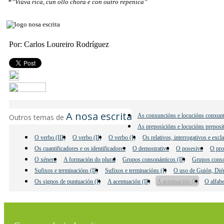
*”Viúva rica, cun ollo chora e con outro repenica”
Por: Carlos Loureiro Rodríguez
A nosa escrita
As conxuncións e locucións conxunt
Outros temas de
As preposicións e locucións preposi
O verbo (III)
O verbo (II)
O verbo (I)
Os relativos, interrogativos e excl
Os cuantificadores e os identificadores
O demostrativo
O posesivo
O pro
O xénero
A formación do plural
Grupos consonánticos (II)
Grupos conso
Sufixos e terminacións (II)
Sufixos e terminacións (I)
O uso de Guión, Dié
Os signos de puntuación (I)
A acentuación (II)
A acentuación (I)
O alfab