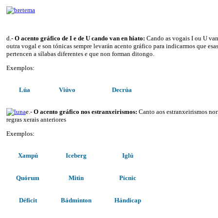
d.-
O acento gráfico de I e de U cando van en hiato:
Cando as vogais I ou U van
outra vogal e son tónicas sempre levarán acento gráfico para indicarmos que esa
pertencen a sílabas diferentes e que non forman ditongo.
Exemplos:
Lúa
Viúvo
Decrúa
e.-
O acento gráfico nos estranxeirismos:
Canto aos estranxeirismos no
regras xerais anteriores
Exemplos:
Xampú
Iceberg
Iglú
Quórum
Mitin
Pícnic
Déficit
Bádminton
Hándicap