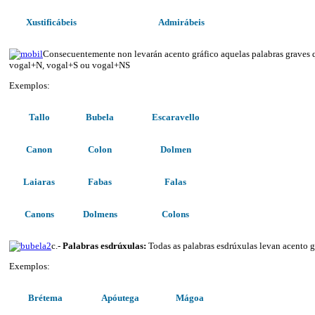
Xustificábeis
Admirábeis
Consecuentemente non levarán acento gráfico aquelas palabras graves 
vogal+N, vogal+S ou vogal+NS
Exemplos:
Tallo
Bubela
Escaravello
Canon
Colon
Dolmen
Laiaras
Fabas
Falas
Canons
Dolmens
Colons
c.-
Palabras esdrúxulas:
Todas as palabras esdrúxulas levan acento g
Exemplos:
Brétema
Apóutega
Mágoa