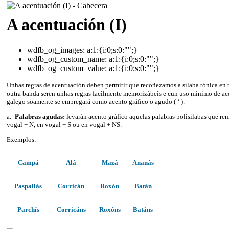
A acentuación (I)
wdfb_og_images:
a:1:{i:0;s:0:"";}
wdfb_og_custom_name:
a:1:{i:0;s:0:"";}
wdfb_og_custom_value:
a:1:{i:0;s:0:"";}
Unhas regras de acentuación deben permitir que recoñezamos a sílaba tónica en t
outra banda seren unhas regras facilmente memorizábeis e cun uso mínimo de ace
galego soamente se empregará como acento gráfico o agudo ( ‘ ).
a.-
Palabras agudas:
levarán acento gráfico aquelas palabras polisílabas que re
vogal + N, en vogal + S ou en vogal + NS.
Exemplos:
Campá
Alá
Mazá
Ananás
Paspallás
Corricán
Roxón
Batán
Parchís
Corricáns
Roxóns
Batáns