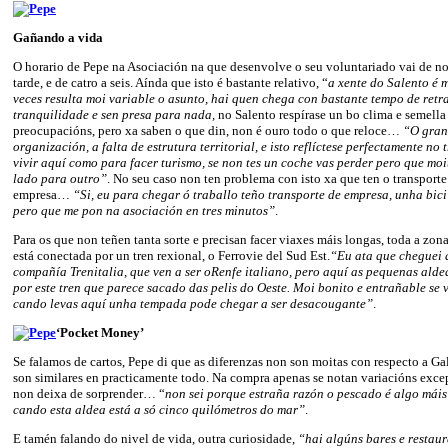
Gañando a vida
O horario de Pepe na Asociación na que desenvolve o seu voluntariado vai de n
tarde, e de catro a seis. Aínda que isto é bastante relativo, “
a xente do Salento é 
veces resulta moi variable o asunto, hai quen chega con bastante tempo de retr
tranquilidade e sen presa para nada,
no Salento respírase un bo clima e semella
preocupacións, pero xa saben o que din, non é ouro todo o que reloce…
“O gran
organización, a falta de estrutura territorial, e isto reflíctese perfectamente no
vivir aquí como para facer turismo, se non tes un coche vas perder pero que moi
lado para outro”
. No seu caso non ten problema con isto xa que ten o transporte
empresa…
“Si, eu para chegar ó traballo teño transporte de empresa, unha bici
pero que me pon na asociación en tres minutos”
.
Para os que non teñen tanta sorte e precisan facer viaxes máis longas, toda a zo
está conectada por un tren rexional, o Ferrovie del Sud Est.
“Eu ata que cheguei 
compañía Trenitalia, que ven a ser oRenfe italiano, pero aquí as pequenas ald
por este tren que parece sacado das pelis do Oeste. Moi bonito e entrañable se v
cando levas aquí unha tempada pode chegar a ser desacougante”
.
‘Pocket Money’
Se falamos de cartos, Pepe di que as diferenzas non son moitas con respecto a Gal
son similares en practicamente todo. Na compra apenas se notan variacións exce
non deixa de sorprender… “
non sei porque estraña razón o pescado é algo máis
cando esta aldea está a só cinco quilómetros do mar”
.
E tamén falando do nivel de vida, outra curiosidade,
“hai algúns bares e restau