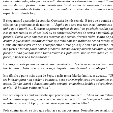
está moi aburrida polo que lles resulta divertido ter estranxeiros por aquí. Tod
incluso deixar a fiestra aberta durante uns días é motivo de conversación entre
estar na túa aldea de Galicia e saber que nunha casa viven dous italianos e seis
espectáculo, dende logo…
E chegamos ó apartado da comida. Que sería de nós sen ela! E iso que a comida i
clásico nas preferencias de moitos…
“Aquí o que está moi rico e moi barato son 
unha que é incrible… E tamén os postres típicos de aquí; os pasticciotos (un pa
e se queres ricotta ou chocolate) ou os cornettos (recheos de crema e nutella), 
pasada. Como xente con escasos recursos que somos, tiramos moito, moito de pa
asunto é que os hábitos alimenticios que teño non son italianos, senón turcos, 
Como dicíamos vive con seus compañeiros turcos polo que non é de estrañar,
“m
ben fortes e tolean polas cousas picantes. Ademais desapareceu bastante o porc
porque aínda que non sexan todos relixiosos, polo xeral non se leva nada en T
porco, e bébese té a todas horas”
.
E claro, con este panorama non é raro que estrañe…
“meterme unha enchenta no 
bo churrasco, beber a nosa cervexa, e despois andar de troula cos colegas”
.
Isto dínolo a parte máis dura de Pepe, a máis tenra fala da familia, as avoas…
“Oh
tes Internet para non perder o contacto, pero por exemplo coas avoas non tes a
moito. Cando viaxei a Barcelona unha semana, chameinas ás dúas e decateime
as vía… E bótalas moito en falta”.
Isto sen esquecer a videoconsola, que parece que non pero…
“Non son un frikaz
todos os días xogando, pero de vez en cando unha partidiña ben que a botaba”
a costume de ver ó Dépor, que hai cousas que non poden faltar!
Pola contra, tamén se tivo que adaptar a novas costumes. Non sabemos se máis tur