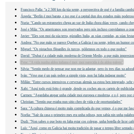
Francisco Palla: “a 2.500 km da túa xente, a perspectiva de qué é a familia camb
Ángela: “Berlín é moi barata, e iso que é a capital dun dos estados máis podero
Nuria: “Cando un estranxeiro chega ao sur de Italia chora dúas veces, cando ch
José e Mila: “Os americanos son reservados pero nós incluso convidamos a cear
Javier: “Eles son moi da súa terra, gústalles Italia, as súas comidas, as súas fes
Andrea: “No que máis se parece Quebec a Galicia é na xente, teñen un humor co
Miguel: “Os pistachos flípanlles ós turcos, póñennos en todo o que poden”
David: “Dubai é a cidade máis moderna de Oriente Medio, a que máis impresio
Pepe: “A vida nunha aldea italiana é moi, moi parecida á da aldea galega”
Silvia: “Sentín medo de pensar que non me ía adaptar, pero ós tres días xa adora
Iván: “Vese que é un país pobre a simple vista, non fai falta indagar moito”
Millán: “Entre cursos intensivos e cervexas alemás xa estou ben integrado, sehr 
Xabi: “Aquí todo está feito ó grande, dende os coches ata os carteis de publicida
Carmen: “Agardaba atopar unha cidade moi europea e moderna, e o é, pero por 
Christian: “Sentín que estaba nun sitio cheo de vida e de oportunidades”
Sara: “A cultura chinesa é moito máis complicada do que vemos, é o que me fas
Noelia: “Saír da casa o primeiro mes era unha odisea, non sabía nin unha palabr
Dudi: “Non sabes o que boto en falta estar cos colegas, unha botella de licor caf
Luís: “Aquí, como en Galicia hai moita tradición de pasar o tempo libre sentado