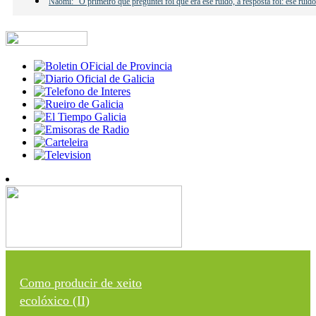
Naomi: “O primeiro que preguntei foi que era ese ruído, a resposta foi: ese ruí
Como producir de xeito
ecolóxico (II)