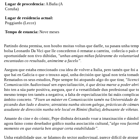
Lugar de procedencia:
A Baña (A
Coruña)
Lugar de residencia actual:
Poggiardo (Lecce)
Tempo de estancia:
Nove meses
Partindo desta premisa, non houbo moitas voltas que darlle, xa pasara unha tem
bolsa Leonardo Da Vici que lle concederon ó rematar a carreira, coñecía o país e
oportunidade non tivo dúbidas,
“unhas amigas miñas faláranme do voluntaria
encantadas co resultado, animeime a facelo”
.
Asegura que estaba emocionado coa idea de volver a Italia, pero tamén que foi a f
que hai en Galicia o que o trouxo aquí, unha decisión que igual non tería tomado
Rematados os seus estudios, Pepe sempre foi atopando algo do que tirar,
“licenc
Comunicación Audiovisual sen especialización, ó que deixa marxe a poder abri
Isto ten a súa parte positiva, asegura, que é a versatilidade dun profesional que t
mesmo tempo ten tamén a negativa; a falta de especialización fai máis complicad
ámbito concreto.
“Fixen un máster en Comunicación tamén na Universidade de 
picando dun lado e doutro; atrezzista nunha sitcom galega, prácticas de cáma
axudante de dirección nunha tele local en Rímini (Italia), debuxante de viñeta
Amante do cine e do cómic, Pepe disfruta deixando voar a imaxinación e dándoll
agora faino como deseñador gráfico nunha asociación cultural,
“algo vou facend
momento en que estaría ben atopar certa estabilidade”
.
Unha estabilidade que, se falamos do sector audiovisual, parece difícil de atopar 