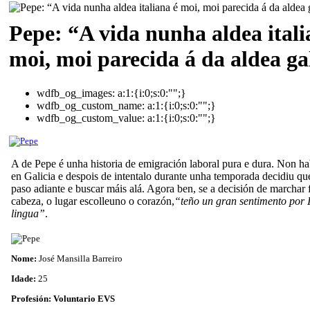
Pepe: “A vida nunha aldea itali
moi, moi parecida á da aldea ga
wdfb_og_images:
a:1:{i:0;s:0:"";}
wdfb_og_custom_name:
a:1:{i:0;s:0:"";}
wdfb_og_custom_value:
a:1:{i:0;s:0:"";}
A de Pepe é unha historia de emigración laboral pura e dura. Non hab
en Galicia e despois de intentalo durante unha temporada decidiu qu
paso adiante e buscar máis alá. Agora ben, se a decisión de marchar
cabeza, o lugar escolleuno o corazón,
“teño un gran sentimento por I
lingua”
.
Nome:
José Mansilla Barreiro
Idade:
25
Profesión: Voluntario EVS