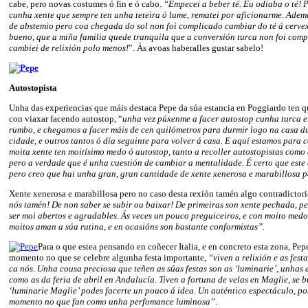
cabe, pero novas costumes ó fin e ó cabo.
“Empecei a beber té. Eu odiaba o té! P
cunha xente que sempre ten unha teteira ó lume, rematei por aficionarme. Adem
de abstemio pero coa chegada do sol non foi complicado cambiar do té á cervex
bueno, que a miña familia quede tranquila que a conversión turca non foi comp
cambiei de relixión polo menos!
”. Ás avoas haberalles gustar sabelo!
Autostopista
Unha das experiencias que máis destaca Pepe da súa estancia en Poggiardo ten q
con viaxar facendo autostop, “
unha vez púxenme a facer autostop cunha turca e
rumbo, e chegamos a facer máis de cen quilómetros para durmir logo na casa d
cidade, e outros tantos ó día seguinte para volver á casa. E aquí estamos para 
moita xente ten moitísimo medo ó autostop, tanto a recoller autostopistas como 
pero a verdade que é unha cuestión de cambiar a mentalidade. É certo que este
pero creo que hai unha gran, gran cantidade de xente xenerosa e marabillosa
Xente xenerosa e marabillosa pero no caso desta rexión tamén algo contradicto
nós tamén! De non saber se subir ou baixar! De primeiras son xente pechada, pe
ser moi abertos e agradables. Ás veces un pouco preguiceiros, e con moito med
moitos aman a súa rutina, e en ocasións son bastante conformistas”.
Para o que estea pensando en coñecer Italia, e en concreto esta zona, Pe
momento no que se celebre algunha festa importante,
“viven a relixión e as fest
ca nós. Unha cousa preciosa que teñen as súas festas son as ‘luminarie’, unhas e
como as da feria de abril en Andalucía. Tiven a fortuna de velas en Maglie, se 
‘luminarie Maglie’ podes facerte un pouco á idea. Un auténtico espectáculo, p
momento no que fan como unha perfomance luminosa”
.