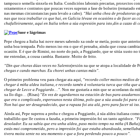
tampouco semella sinxela en Italia. Condicións laborais precarias, proxectos co
orzamentos e contratos que poucas veces superan a fase de bolseiro (rematado es
nas mesmas circunstancias para levalo a cabo).
“Hai unha chea de produtoras qu
nas que toca traballar co que hai, en Galicia lévase en ocasións o de facer as c
chafalleiramente, aquí en Italia teñen a súa expresión para isto,din a cazzo di 
Suor e lágrimas
Pepe chegou a Italia hai nove meses sabendo xa onde se metía, posto que anteri
unha boa tempada. Polo menos iso era o que el pensaba, aínda que cousa cambiar
ocasión. E é que de Rimini, no norte do país, a Poggiardo, que se sitúa xusto no 
me entendan, a cousa cambia. Bastante. Moito de feito.
“Din que choras dúas veces no Salento
(rexión na que se atopa a localidade de 
chegas e cando marchas. Eu chorei unhas cantas máis”
.
O primeiro problema veu para chegar ata aquí,
“recordo coller moitos medios de
chegar á miña aldea italiana, e recordo tamén á voluntaria turca que tiña que
chegar de Lecce a Poggiardo…”
. Non me gustaría a min que se acordaran da mi
xa llo digo… (Risas)
“En vez de agardarnos na estación de bus para axudarnos 
que era o complicado, esperounos nesta última, polo que a súa axuda foi para c
Non hai que ser desagradecido, que a rapaza foi ata alá, pero para facer só is
Aínda así, Pepe superou a proba e chegou a Poggiardo, á súa aldea italiana como 
traballiño que lle custou a fazaña, a primeira impresión foi un tanto agridoce.
“F
desolador. Eu xa sabía que era unha aldea, paso moito tempo na miña (A Baña),
estás moi comprometido, pero a impresión foi que estaba abandoada, semellab
tivera moita xente no seu momento e que a fora perdendo pouco a pouco”.