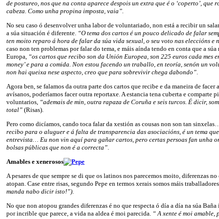
de postureo, nos que na conta aparece despois un extra que é o ‘coperto’, que 
cabeza. Como unha propina imposta, vaia”.
No seu caso ó desenvolver unha labor de voluntariado, non está a recibir un sala
a súa situación é diferente.
“O tema dos cartos é un pouco delicado de falar semp
ten moito reparo á hora de falar da súa vida sexual, o seu voto nas eleccións e 
caso non ten problemas por falar do tema, e máis aínda tendo en conta que a súa
Europa,
“os cartos que recibo son da Unión Europea, son 225 euros cada mes e
money’ e para a comida. Non estou facendo un traballo, en teoría, senón un vo
non hai queixa nese aspecto, creo que para sobrevivir chega dabondo”
.
Agora ben, se falamos da outra parte dos cartos que recibe e da maneira de facer 
avísanos, poderíamos facer outra reportaxe. A estancia tena cuberta e comparte pi
voluntarios,
“ademais de min, outra rapaza de Coruña e seis turcos. É dicir, som
total”
(Risas).
Pero como dicíamos, cando toca falar da xestión as cousas non son tan sinxelas
recibo para o aluguer e á falta de transparencia das asociacións, é un tema qu
entrevista… Eu non vin aquí para gañar cartos, pero certas persoas fan unha o
bolsas públicas que non é a correcta”
.
Amables e xenerosos
A pesares de que sempre se di que os latinos nos parecemos moito, diferenzas no 
atopan. Case entre risas, segundo Pepe en termos xerais somos máis traballadore
manda nabo dicir isto!”)
.
No que non atopou grandes diferenzas é no que respecta ó día a día na súa Baña i
por incrible que parece, a vida na aldea é moi parecida.
“ A xente é moi amable, 