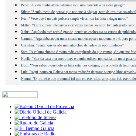
Pepe: “A vida nunha aldea italiana é moi, moi parecida á da aldea galega”
Silvia: “Sentín medo de pensar que non me ía adaptar, pero ós tres días xa adora
Iván: “Vese que é un país pobre a simple vista, non fai falta indagar moito”
Millán: “Entre cursos intensivos e cervexas alemás xa estou ben integrado, sehr 
Xabi: “Aquí todo está feito ó grande, dende os coches ata os carteis de publicida
Carmen: “Agardaba atopar unha cidade moi europea e moderna, e o é, pero por 
Christian: “Sentín que estaba nun sitio cheo de vida e de oportunidades”
Sara: “A cultura chinesa é moito máis complicada do que vemos, é o que me fas
Noelia: “Saír da casa o primeiro mes era unha odisea, non sabía nin unha palabr
Dudi: “Non sabes o que boto en falta estar cos colegas, unha botella de licor caf
Luís: “Aquí, como en Galicia hai moita tradición de pasar o tempo libre sentado
Naomi: “O primeiro que preguntei foi que era ese ruído, a resposta foi: ese ruí