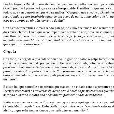
David chegou a Dubai no mes de xuño, no peor ou no mellor momento para coñec
O peor porque é pleno verán, e a calor é insoportable. O mellor porque unha vez
todo o que ven despois sempre é para mellor.
“Calquera que chegue a Dubai nes
recordando a calor insufrible tanto de día como de noite, unha calor que fai qu
espazos abertos en ningún momento do día”
.
Con estas temperaturas, e máis sendo galego, de xuño a setembro non resulta sin
días fanse eternos. Claro que a contrapartida é o resto do ano, nove meses nos qu
inmellorable,
“nos outros nove meses o tempo é perfecto, permíteche disfrutar d
actividades ao aire libre e isto sen dúbida é un dos factores máis atractivos d
que superar os outros tres!”
Chegada
Con todo, a chegada a esta cidade non é so un golpe de calor, o golpe tamén é cul
conta que a maior parte da poboación de Dubai non é emiratí, polo que a mestura
parte da poboación de Dubai son expatriados e dependendo do sector de activi
posición veñen duns países ou outros. Nun primeiro momento o que máis chama 
estás nunha cidade na que a meirande parte do tempo estás interactuando con x
distintos”
.
E a isto hai que sumarlle a impresión que transmite a cidade cando a percorres po
“
sempre recordarei os traxectos do aeroporto ó hotel as primeiras veces que via
mirando dun lado a outro coa boca aberta pola cantidade de rañaceos”
.
Rañaceos e grandes construcións, e é que o que chega aquí agardando atopar unh
Oriente Medio, equivócase. Dubai é distinta, é outra cousa
“é a cidade máis mod
Medio, a que máis impresiona, a que máis chama a atención”
.