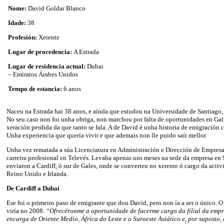
Nome:
David Goldar Blanco
Idade:
38
Profesión:
Xerente
Lugar de procedencia:
A Estrada
Lugar de residencia actual:
Dubai
– Emiratos Árabes Unidos
Tempo de estancia:
6 anos
Naceu na Estrada hai 38 anos, e aínda que estudou na Universidade de Santiago, 
No seu caso non foi unha obriga, non marchou por falta de oportunidades en Gali
xeración perdida da que tanto se fala. A de David é unha historia de emigración 
Unha experiencia que quería vivir e que ademais non lle puido saír mellor.
Unha vez rematada a súa Licenciatura en Administración e Dirección de Empres
carreira profesional en Televés. Levaba apenas uns meses na sede da empresa en
enviaron a Cardiff, ó sur de Gales, onde se converteu no xerente ó cargo da acti
Reino Unido e Irlanda.
De Cardiff a Dubai
Ese foi o primeiro paso de emigrante que dou David, pero non ía a ser o único. O
viría no 2008.
“Ofrecéronme a oportunidade de facerme cargo da filial da empr
encarga de Oriente Medio, África do Leste e o Suroeste Asiático e, por suposto