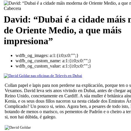
David: “Dubai é a cidade máis
de Oriente Medio, a que máis
impresiona”
wdfb_og_images:
a:1:{i:0;s:0:"";}
wdfb_og_custom_name:
a:1:{i:0;s:0:"";}
wdfb_og_custom_value:
a:1:{i:0;s:0:"";}
Collan papel e lapis para non perderse na explicación, porque ten o 
Vexamos. David leva seis anos vivindo en Dubai, antes de chegar aq
Reino Unido, concretamente en Cardiff. A súa muller é británica aín
Kenia, e os seus dous fillos naceron xa nesta cidade dos Emiratos Á
Complicado? Un pouco si, seino. Agora ben, a pesares de todo isto,
botando de menos o marisco, os pementos de Padrón e o cheiro a ter
si, non hai dúbida, é galego.