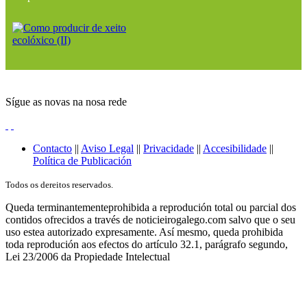
Sígue as novas na nosa rede
Contacto
||
Aviso Legal
||
Privacidade
||
Accesibilidade
||
Política de Publicación
Todos os dereitos reservados.
Queda terminantementeprohibida a reprodución total ou parcial dos
contidos ofrecidos a través de noticieirogalego.com salvo que o seu
uso estea autorizado expresamente. Así mesmo, queda prohibida
toda reprodución aos efectos do artículo 32.1, parágrafo segundo,
Lei 23/2006 da Propiedade Intelectual