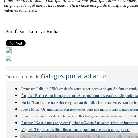
fillos naceron en Dubai. Pode que volva a Galicia, pode que marche a calquer
ou que quede aquí moitos anos máis, a día de hoxe non perdo o tempo en pensa
valentes sonche así.
Por: Úrsula Lorenzo Ruibal
Galegos por aí adiante
Outros temas de
Francisco Palla: “a 2.500 km da túa xente, a perspectiva de qué é a familia camb
Ángela: “Berlín é moi barata, e iso que é a capital dun dos estados máis podero
Nuria: “Cando un estranxeiro chega ao sur de Italia chora dúas veces, cando ch
José e Mila: “Os americanos son reservados pero nós incluso convidamos a cear
Javier: “Eles son moi da súa terra, gústalles Italia, as súas comidas, as súas fes
Andrea: “No que máis se parece Quebec a Galicia é na xente, teñen un humor co
Miguel: “Os pistachos flípanlles ós turcos, póñennos en todo o que poden”
David: “Dubai é a cidade máis moderna de Oriente Medio, a que máis impresio