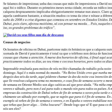
Se falamos de impresionar, unha das cousas que máis lle impresionou a David no
aquí foi o tráfico. Durante os primeiros meses nesta cidade, recorda un tráfico in
calquera desprazamento implicaba obrigatoriamente rematar nun atasco. Claro q
aquela cambiaron bastante, a situación mudou co tema da crise e nótase a difere
xuño do 2008 e a crise digamos que comezou en setembro en Estados Unidos. D
Dubai, pois claro, afectou moitísimo, só con pensar na moeda… Pois, naqueles 
iso, os grandes problemas do tráfico”
.
Cousas de negocios
Os horarios de oficina en Dubai, parécense máis ós británicos que a calquera outr
xornada de David é practicamente é total xa que o teléfono non deixa de funcion
cousas que chama a atención. Á marxe dos horarios de oficina, ó final aquí ac
practicamente todos os días, ao teu ritmo e cos teus horarios, pero todos os día
Impensable resultaría para moitos de nós recibir chamadas de traballo pola noite
domingo. Aquí é o máis normal do mundo.
“No Reino Unido creo que nunha me
despois das seis da tarde, aquí pódente chamar ás dez da noite coa intención de
que lle resolvas calquera tema no momento, e coas fins de semana ocorre o me
de semana en Oriente Medio son algo caóticas así que peor aínda.
“Na miña empr
venres e sábado, pero non é así para todo o mundo nin para todos os países. A 
empresas da construción de Dubai teñen de fin de semana o xoves pola tarde e o
chámante un sábado por exemplo, que se supón que para ti é fin de semana. En
exemplo só teñen de fin de semana o venres, e en España o venres trabállase nor
que teñas que facer algo… Unha loucura!”.
Dende logo que si! E que pasa co d
nós sen eles?