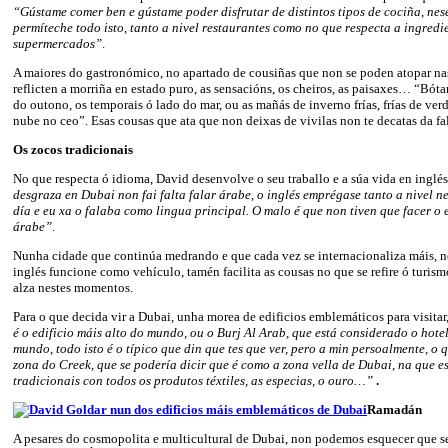
“Gústame comer ben e gústame poder disfrutar de distintos tipos de cociña, nes
permíteche todo isto, tanto a nivel restaurantes como no que respecta a ingredi
supermercados”
.
A maiores do gastronómico, no apartado de cousiñas que non se poden atopar nas
reflicten a morriña en estado puro, as sensacións, os cheiros, as paisaxes… “Bótan
do outono, os temporais ó lado do mar, ou as mañás de inverno frías, frías de ve
nube no ceo”. Esas cousas que ata que non deixas de vivilas non te decatas da 
Os zocos tradicionais
No que respecta ó idioma, David desenvolve o seu traballo e a súa vida en inglés
desgraza en Dubai non fai falta falar árabe, o inglés emprégase tanto a nivel 
día e eu xa o falaba como lingua principal. O malo é que non tiven que facer o 
árabe”
.
Nunha cidade que continúa medrando e que cada vez se internacionaliza máis, no
inglés funcione como vehículo, tamén facilita as cousas no que se refire ó turism
alza nestes momentos.
Para o que decida vir a Dubai, unha morea de edificios emblemáticos para visitar
é o edificio máis alto do mundo, ou o Burj Al Arab, que está considerado o hote
mundo, todo isto é o típico que din que tes que ver, pero a min persoalmente, o 
zona do Creek, que se podería dicir que é como a zona vella de Dubai, na que e
tradicionais con todos os produtos téxtiles, as especias, o ouro…”
.
Ramadán
A pesares do cosmopolita e multicultural de Dubai, non podemos esquecer que s