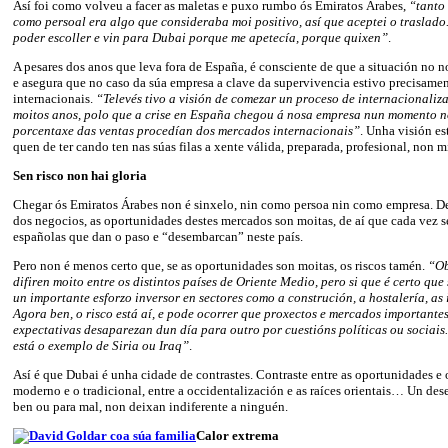
Así foi como volveu a facer as maletas e puxo rumbo ós Emiratos Árabes,
“tanto 
como persoal era algo que consideraba moi positivo, así que aceptei o traslado.
poder escoller e vin para Dubai porque me apetecía, porque quixen”
.
A pesares dos anos que leva fora de España, é consciente de que a situación no n
e asegura que no caso da súa empresa a clave da supervivencia estivo precisame
internacionais.
“Televés tivo a visión de comezar un proceso de internacionaliz
moitos anos, polo que a crise en España chegou á nosa empresa nun momento 
porcentaxe das ventas procedían dos mercados internacionais”
. Unha visión es
quen de ter cando ten nas súas filas a xente válida, preparada, profesional, non
Sen risco non hai gloria
Chegar ós Emiratos Árabes non é sinxelo, nin como persoa nin como empresa. D
dos negocios, as oportunidades destes mercados son moitas, de aí que cada vez 
españolas que dan o paso e “desembarcan” neste país.
Pero non é menos certo que, se as oportunidades son moitas, os riscos tamén.
“Ob
difiren moito entre os distintos países de Oriente Medio, pero si que é certo que 
un importante esforzo inversor en sectores como a construción, a hostalería, as
Agora ben, o risco está aí, e pode ocorrer que proxectos e mercados importante
expectativas desaparezan dun día para outro por cuestións políticas ou sociais.
está o exemplo de Siria ou Iraq”
.
Así é que Dubai é unha cidade de contrastes. Contraste entre as oportunidades e o
moderno e o tradicional, entre a occidentalización e as raíces orientais… Un dese
ben ou para mal, non deixan indiferente a ninguén.
Calor extrema