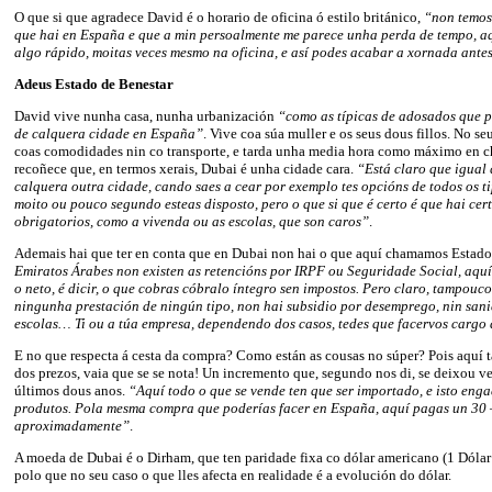
O que si que agradece David é o horario de oficina ó estilo británico,
“non temos
que hai en España e que a min persoalmente me parece unha perda de tempo, a
algo rápido, moitas veces mesmo na oficina, e así podes acabar a xornada ante
Adeus Estado de Benestar
David vive nunha casa, nunha urbanización
“como as típicas de adosados que p
de calquera cidade en España”
. Vive coa súa muller e os seus dous fillos. No s
coas comodidades nin co transporte, e tarda unha media hora como máximo en ch
recoñece que, en termos xerais, Dubai é unha cidade cara.
“Está claro que igual
calquera outra cidade, cando saes a cear por exemplo tes opcións de todos os ti
moito ou pouco segundo esteas disposto, pero o que si que é certo é que hai cer
obrigatorios, como a vivenda ou as escolas, que son caros”
.
Ademais hai que ter en conta que en Dubai non hai o que aquí chamamos Estado
Emiratos Árabes non existen as retencións por IRPF ou Seguridade Social, aquí 
o neto, é dicir, o que cobras cóbralo íntegro sen impostos. Pero claro, tampouco
ningunha prestación de ningún tipo, non hai subsidio por desemprego, nin sani
escolas… Ti ou a túa empresa, dependendo dos casos, tedes que facervos cargo 
E no que respecta á cesta da compra? Como están as cousas no súper? Pois aquí 
dos prezos, vaia que se se nota! Un incremento que, segundo nos di, se deixou v
últimos dous anos.
“Aquí todo o que se vende ten que ser importado, e isto enga
produtos. Pola mesma compra que poderías facer en España, aquí pagas un 30 
aproximadamente”
.
A moeda de Dubai é o Dirham, que ten paridade fixa co dólar americano (1 Dólar
polo que no seu caso o que lles afecta en realidade é a evolución do dólar.