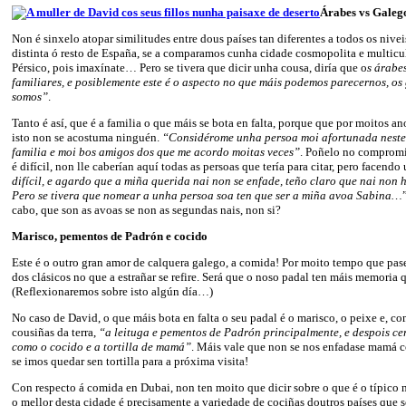
Árabes vs Gale
Non é sinxelo atopar similitudes entre dous países tan diferentes a todos os nivei
distinta ó resto de España, se a comparamos cunha cidade cosmopolita e multicu
Pérsico, pois imaxínate… Pero se tivera que dicir unha cousa, diría que o
s árabe
familiares, e posiblemente este é o aspecto no que máis podemos parecernos, os
somos”
.
Tanto é así, que é a familia o que máis se bota en falta, porque que por moitos an
isto non se acostuma ninguén.
“Considérome unha persoa moi afortunada neste
familia e moi bos amigos dos que me acordo moitas veces”
. Poñelo no compromi
é difícil, non lle caberían aquí todas as persoas que tería para citar, pero facen
difícil, e agardo que a miña querida nai non se enfade, teño claro que nai non 
Pero se tivera que nomear a unha persoa soa ten que ser a miña avoa Sabina…
cabo, que son as avoas se non as segundas nais, non si?
Marisco, pementos de Padrón e cocido
Este é o outro gran amor de calquera galego, a comida! Por moito tempo que pase
dos clásicos no que a estrañar se refire. Será que o noso padal ten máis memori
(Reflexionaremos sobre isto algún día…)
No caso de David, o que máis bota en falta o seu padal é o marisco, o peixe e, co
cousiñas da terra,
“a leituga e pementos de Padrón principalmente, e despois ce
como o cocido e a tortilla de mamá”
. Máis vale que non se nos enfadase mamá c
se imos quedar sen tortilla para a próxima visita!
Con respecto á comida en Dubai, non ten moito que dicir sobre o que é o típico n
o mellor desta cidade é precisamente a variedade de cociñas doutros países que s