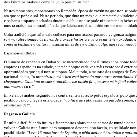
dos Emiratos Árabes e como tal, dun país musulmán.
Nestes momentos, atopámonos no Ramadán, época de xaxún na que non se pode
ata que se poña o sol. Neste período, que dura un mes e que rematará o vindeiro d
e os bares atópanse pechados durante o día, e non se pode nin comer nin beber 
mostra máis desa contradición da que falabamos, desa unión entre a modernidade 
Unha tradición que máis vale coñecer para non acabar pasando vergonza nalgun
son moi afeccionado ós libros de viaxes e historia e vaia se me teñen axudado a
coñecía bastante a cultura musulmá antes de vir a Dubai, algo moi recomendab
Españois en Dubai
O número de españois en Dubai viuse incrementado nos últimos anos, sobre tod
empresas españolas na cidade, e tamén porque cada vez máis xente sae ó exterior
oportunidades que aquí non se atopan. Malia todo, a maioría dos amigos de Dav
nacionalidades,
“o meu círculo máis ben está formado por outros expatriados. Ó
chegamos a Dubai na mesma situación e iso tamén fai que sexa máis fácil coñec
nas mesmas ca ti”
.
En xeral, os árabes, segundo nos conta, senten aprecio polos españois, polo que 
recibido cando chega a esta cidade,
“ao fin e ao cabo temos un pasado común, e
orgullosos del”
.
Regreso a Galicia
Resulta difícil falar do futuro e facer moitos plans cunha persoa de mundo coma
volver a Galicia nun futuro pero tampouco descarta non facelo, en realidade no
posibilidade.
“Levo 13 anos fora de España, a miña muller é británica e natura