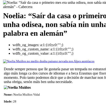
Noelia: “Saír da casa o primeir
unha odisea, non sabía nin unh
palabra en alemán”
wdfb_og_images:
a:1:{i:0;s:0:"";}
wdfb_og_custom_name:
a:1:{i:0;s:0:"";}
wdfb_og_custom_value:
a:1:{i:0;s:0:"";}
Dende sempre pensou que lle gustaría pasar un tempada no estranxe
algo máis longa ca dos cursos de idiomas e a beca Erasmus que fixe
momento. Polo tanto podemos dicir que a decisión de marchar non f
unha obriga, senón máis ben unha necesidade.
Nome:
Noelia Muíños Vidal
Idade:
28