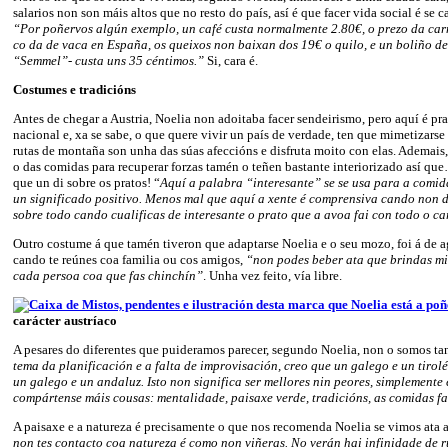
salarios non son máis altos que no resto do país, así é que facer vida social é se
“Por poñervos algún exemplo, un café custa normalmente 2.80€, o prezo da car
co da de vaca en España, os queixos non baixan dos 19€ o quilo, e un boliño d
“Semmel”- custa uns 35 céntimos.”
Si, cara é.
Costumes e tradicións
Antes de chegar a Austria, Noelia non adoitaba facer sendeirismo, pero aquí é pr
nacional e, xa se sabe, o que quere vivir un país de verdade, ten que mimetizarse
rutas de montaña son unha das súas afeccións e disfruta moito con elas. Ademais
o das comidas para recuperar forzas tamén o teñen bastante interiorizado así que
que un di sobre os pratos! “
Aquí a palabra “interesante” se se usa para a comi
un significado positivo. Menos mal que aquí a xente é comprensiva cando non 
sobre todo cando cualificas de interesante o prato que a avoa fai con todo o c
Outro costume á que tamén tiveron que adaptarse Noelia e o seu mozo, foi á de a
cando te reúnes coa familia ou cos amigos,
“non podes beber ata que brindas mi
cada persoa coa que fas chinchín”
. Unha vez feito, vía libre.
carácter austríaco
A pesares do diferentes que puideramos parecer, segundo Noelia, non o somos ta
tema da planificación e a falta de improvisación, creo que un galego e un tirol
un galego e un andaluz. Isto non significa ser mellores nin peores, simplemente 
compártense máis cousas: mentalidade, paisaxe verde, tradicións, as comidas f
A paisaxe e a natureza é precisamente o que nos recomenda Noelia se vimos ata 
non tes contacto coa natureza é como non viñeras. No verán hai infinidade de r