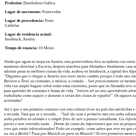
Profesión:
Deseñadora Gráfica
Lugar de nacemento:
Pontevedra
Lugar de procedencia:
Ponte
Caldelas
Lugar de residencia actual:
Innsbruck, Austria
Tempo de estancia:
10 Meses
Aínda que agora se atopa en Austria, esta pontevedresa fixo as maletas con outro
momento dirixíase a Escocia, despois marchou para Alemaña e finalmente case s
adoitan pasar as mellores cousas da vida, acabou en Innsbruck, a capital dos Alpe
“Digamos que ó chegar a Austria non notei moito cambio porque é todo moi sim
Baviera a Tirol, as costumes, a música, a comida… Son practicamente os mesmo
viña cun amplo bagaxe sobre todas estas cuestións, posto que en Alemaña tivo o
para aprender de costumes e forma de vida.
“estiven alí un ano aprendendo ale
traballaba como aupair, e durante o verán din clases de español”
. Os rapaces 
aceleradas!
Así é que o seu primeiro contacto con esta cultura tívoo no país das salchichas e 
o recorda. Vaia que se o recorda…
“Saír da casa o primeiro mes era unha odisea
unha palabra en alemán e o simple feito de saír a pasear cansábame. Lía infor
partes e non entendía nada… Dinme de conta do importantes que son as prepos
creo que están infravaloradas! Poño un exemplo: como sabes que tren tes que c
ou vai a Berlín? Pasa por Munich ou para en Munich? Os tres primeiros meses 