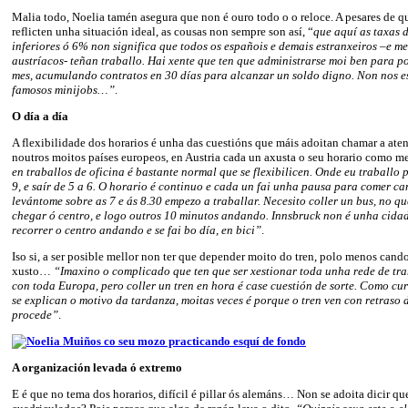
Malia todo, Noelia tamén asegura que non é ouro todo o o reloce. A pesares de 
reflicten unha situación ideal, as cousas non sempre son así, “
que aquí as taxas 
inferiores ó 6% non significa que todos os españois e demais estranxeiros –e m
austríacos- teñan traballo. Hai xente que ten que administrarse moi ben para p
mes, acumulando contratos en 30 días para alcanzar un soldo digno. Non nos 
famosos minijobs…”
.
O día a día
A flexibilidade dos horarios é unha das cuestións que máis adoitan chamar a at
noutros moitos países europeos, en Austria cada un axusta o seu horario como m
en traballos de oficina é bastante normal que se flexibilicen. Onde eu traballo
9, e saír de 5 a 6. O horario é continuo e cada un fai unha pausa para comer c
levántome sobre as 7 e ás 8.30 empezo a traballar. Necesito coller un bus, no q
chegar ó centro, e logo outros 10 minutos andando. Innsbruck non é unha cida
recorrer o centro andando e se fai bo día, en bici”
.
Iso si, a ser posible mellor non ter que depender moito do tren, polo menos cand
xusto…
“
Imaxino o complicado que ten que ser xestionar toda unha rede de tr
con toda Europa, pero coller un tren en hora é case cuestión de sorte. Como cur
se explican o motivo da tardanza, moitas veces é porque o tren ven con retraso 
procede”
.
A organización levada ó extremo
E é que no tema dos horarios, difícil é pillar ós alemáns… Non se adoita dicir q