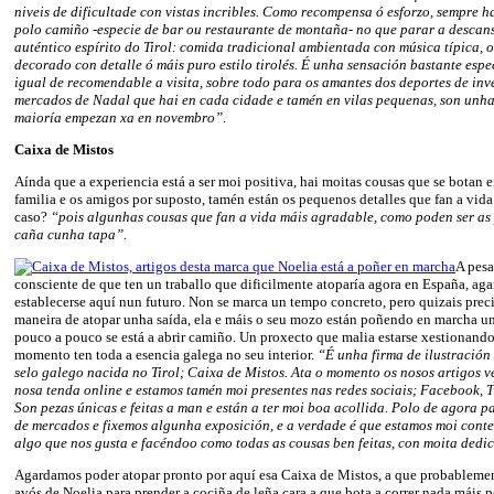
niveis de dificultade con vistas incribles. Como recompensa ó esforzo, sempre 
polo camiño -especie de bar ou restaurante de montaña- no que parar a descans
auténtico espírito do Tirol: comida tradicional ambientada con música típica, 
decorado con detalle ó máis puro estilo tirolés. É unha sensación bastante espe
igual de recomendable a visita, sobre todo para os amantes dos deportes de inve
mercados de Nadal que hai en cada cidade e tamén en vilas pequenas, son unh
maioría empezan xa en novembro”
.
Caixa de Mistos
Aínda que a experiencia está a ser moi positiva, hai moitas cousas que se botan e
familia e os amigos por suposto, tamén están os pequenos detalles que fan a vida
caso?
“pois algunhas cousas que fan a vida máis agradable, como poden ser as
caña cunha tapa”.
A pesa
consciente de que ten un traballo que dificilmente atoparía agora en España, aga
establecerse aquí nun futuro. Non se marca un tempo concreto, pero quizais pre
maneira de atopar unha saída, ela e máis o seu mozo están poñendo en marcha u
pouco a pouco se está a abrir camiño. Un proxecto que malia estarse xestionando
momento ten toda a esencia galega no seu interior.
“É unha firma de ilustración
selo galego nacida no Tirol; Caixa de Mistos. Ata o momento os nosos artigos v
nosa tenda online e estamos tamén moi presentes nas redes sociais; Facebook, Tw
Son pezas únicas e feitas a man e están a ter moi boa acollida. Polo de agora 
de mercados e fixemos algunha exposición, e a verdade é que estamos moi conte
algo que nos gusta e facéndoo como todas as cousas ben feitas, con moita dedi
Agardamos poder atopar pronto por aquí esa Caixa de Mistos, a que probablemente
avós de Noelia para prender a cociña de leña cara a que bota a correr nada máis 