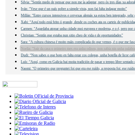
Silvia: “Sentín medo de pensar que non me ía adaptar, pero ós tres días xa adora
Iván: “Vese que é un país pobre a simple vista, non fai falta indagar moito”
Millán: “Entre cursos intensivos e cervexas alemás xa estou ben integrado, sehr 
Xabi: “Aquí todo está feito ó grande, dende os coches ata os carteis de publicida
Carmen: “Agardaba atopar unha cidade moi europea e moderna, e o é, pero por 
Christian: “Sentín que estaba nun sitio cheo de vida e de oportunidades”
Sara: “A cultura chinesa é moito máis complicada do que vemos, é o que me fas
Noelia: “Saír da casa o primeiro mes era unha odisea, non sabía nin unha palabr
Dudi: “Non sabes o que boto en falta estar cos colegas, unha botella de licor caf
Luís: “Aquí, como en Galicia hai moita tradición de pasar o tempo libre sentado
Naomi: “O primeiro que preguntei foi que era ese ruído, a resposta foi: ese ruí