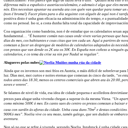
cuadriculados? Pois parece que algo de razón leva o dito.
“Quizais sexa este o e
diferenza máis a españois e austríacos/alemáns, e ademais é algo que eles mes
nós. Eles necesitan apuntar na axenda ata con quén van quedar para tomar un c
(non é broma!). Facer plans para o día seguinte con alguén de aquí non é taref
positiva disto é unha gran eficacia na administración do tempo, e a puntualidade
como no persoal. Iso si, a costa dunha falta total da capacidade de improvisación
Coa organización como bandeira, non é de estrañar que os calendarios sexan aq
fundamental…
“É bastante común nas casas onde viven varias persoas que hax
días do mes, cos habitantes e coas citas que ten cada un. Aquí a partires de no
comezan a facer un despregue de modelos de calendarios adaptados ás necesid
con prezos que van dende os 2€ ata os 30€. En España non coñezo a ninguén q
calendarios, e co tema da crise xa nin por Nadal se regalan”
.
Alugueres polas nubes
Aínda que os invernos son moi fríos en Austria, o máis difícil de sobrelevar para 
luz. Días moi, moi curtos e noites eternas que comezan ás cinco da tarde,
“os est
todos antes das 18.30, menos os centros comerciais que abren ata ás 20:00, pe
xoves e venres
”.
Se falamos de nivel de vida, esa idea de cidade pequena e acolledora desvirtúase
prezos para alugar unha vivenda chegan a superar ós da mesma Viena.
“Un apar
como mínimo 500€ ó mes. En canto saes do centro os prezos comezan a baixar e
2
casa con xardín ás aforas da cidade. Unha casa duns 70m
e destas condicións 
900€ó mes”. Noelia vive co seu mozo, tamén galego, que sen dudalo se embarco
aventura.
Non só no que se refire á vivenda, segundo Noelia, Innsbruck é unha cidade cara,