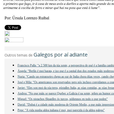
o primeiro que fago, ir á casa de meus avós a darlles a aperta máis grande do m
arrimarme á cociña de ferro e mirar qué hai na pota que está ó lume”
.
Por: Úrsula Lorenzo Ruibal
Galegos por aí adiante
Outros temas de
Francisco Palla: “a 2.500 km da túa xente, a perspectiva de qué é a familia camb
Ángela: “Berlín é moi barata, e iso que é a capital dun dos estados máis podero
Nuria: “Cando un estranxeiro chega ao sur de Italia chora dúas veces, cando ch
José e Mila: “Os americanos son reservados pero nós incluso convidamos a cear
Javier: “Eles son moi da súa terra, gústalles Italia, as súas comidas, as súas fes
Andrea: “No que máis se parece Quebec a Galicia é na xente, teñen un humor co
Miguel: “Os pistachos flípanlles ós turcos, póñennos en todo o que poden”
David: “Dubai é a cidade máis moderna de Oriente Medio, a que máis impresio
Pepe: “A vida nunha aldea italiana é moi, moi parecida á da aldea galega”