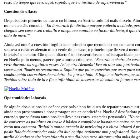
resto do tempo que levo aquí, supoño que é o instinto de supervivencia”
.
Cuestión de olfacto
Despois deste primeiro contacto co idioma, en Austria todo foi máis sinxelo. Aín
non era a máis cómoda.
“En Innsbruck foi distinto porque coñecía a cidade, per
cheguei sen casa e sen traballo e tampouco contaba co factor dialecto, ó que t
oído de novo!”.
Aínda así non é a cuestión lingüística o primeiro que recorda do seu contacto con
sequera o carácter alemán nin o verde do paisaxe, o primeiro que lle ven á mente
iniciais é un cheiro. Din que o olfacto é un dos sentidos con máis capacidade par
en Noelia polo menos, parece que a norma cúmprese.
“Recordo o cheiro da casa 
vivir durante os seguintes meses. Así cheira Alemaña! Era un olor moi particula
casas aquí. Tamén os restaurantes. Supoño que polas especias que usan para co
combinación cos mobles de madeira. Iso por un lado. E logo o coloristas que so
Tecidos sobre todo de la e fío e infinidade de accesorios de madeira feitos a ma
Oportunidades laborais
Se alguén dos que nos lea coñece este país e non foi quen de reparar nestas cuest
aínda non presentamos á nosa protagonista en condicións. Noelia é deseñadora gr
entendo que se fixara tanto nos detalles e nas cores- estaredes pensando).
“No ca
de converter as palabras en imaxe é básico e complícase bastante a cousa co t
estou moi contenta. Traballo nunha axencia de marketing e o clima laboral é m
posibilidade de aprender cada día dun equipo realmente moi profesional. Son a
medio de todos os tiroleses falando o seu dialecto pero síntome unha máis do 