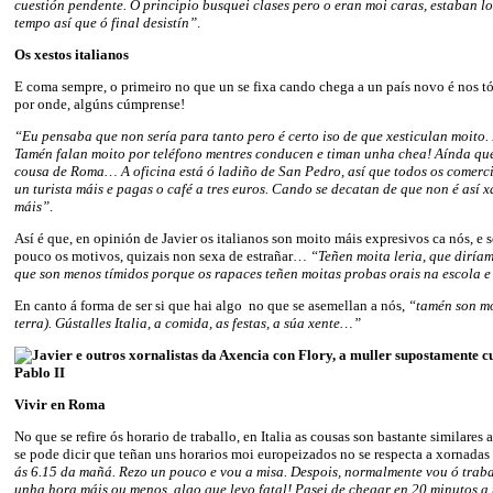
cuestión pendente. Ó principio busquei clases pero o eran moi caras, estaban 
tempo así que ó final desistín”
.
Os xestos italianos
E coma sempre, o primeiro no que un se fixa cando chega a un país novo é nos tó
por onde, algúns cúmprense!
“Eu pensaba que non sería para tanto pero é certo iso de que xesticulan moito.
Tamén falan moito por teléfono mentres conducen e timan unha chea! Aínda que 
cousa de Roma… A oficina está ó ladiño de San Pedro, así que todos os comerc
un turista máis e pagas o café a tres euros. Cando se decatan de que non é así x
máis”
.
Así é que, en opinión de Javier os italianos son moito máis expresivos ca nós, e
pouco os motivos, quizais non sexa de estrañar…
“Teñen moita leria, que diríam
que son menos tímidos porque os rapaces teñen moitas probas orais na escola e 
En canto á forma de ser si que hai algo no que se asemellan a nós,
“tamén son mo
terra). Gústalles Italia, a comida, as festas, a súa xente…”
Vivir en Roma
No que se refire ós horario de traballo, en Italia as cousas son bastante similares
se pode dicir que teñan uns horarios moi europeizados no se respecta a xornadas
ás 6.15 da mañá. Rezo un pouco e vou a misa. Despois, normalmente vou ó traba
unha hora máis ou menos, algo que levo fatal! Pasei de chegar en 20 minutos a