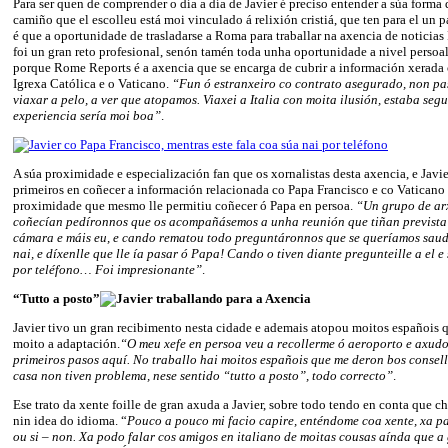
Para ser quen de comprender o día a día de Javier é preciso entender a súa forma 
camiño que el escolleu está moi vinculado á relixión cristiá, que ten para el un 
é que a oportunidade de trasladarse a Roma para traballar na axencia de noticia
foi un gran reto profesional, senón tamén toda unha oportunidade a nivel persoal
porque Rome Reports é a axencia que se encarga de cubrir a información xerada 
Igrexa Católica e o Vaticano.
“Fun ó estranxeiro co contrato asegurado, non pa
viaxar a pelo, a ver que atopamos. Viaxei a Italia con moita ilusión, estaba seg
experiencia sería moi boa”
.
A súa proximidade e especialización fan que os xornalistas desta axencia, e Javier
primeiros en coñecer a información relacionada co Papa Francisco e co Vaticano
proximidade que mesmo lle permitiu coñecer ó Papa en persoa.
“Un grupo de ar
coñecían pedíronnos que os acompañásemos a unha reunión que tiñan prevista 
cámara e máis eu, e cando rematou todo preguntáronnos que se queríamos sau
nai, e díxenlle que lle ía pasar ó Papa! Cando o tiven diante pregunteille a el 
por teléfono… Foi impresionante”
.
“Tutto a posto”
Javier tivo un gran recibimento nesta cidade e ademais atopou moitos españois qu
moito a adaptación.
“O meu xefe en persoa veu a recollerme ó aeroporto e axud
primeiros pasos aquí. No traballo hai moitos españois que me deron bos consel
casa non tiven problema, nese sentido “tutto a posto”, todo correcto”
.
Ese trato da xente foille de gran axuda a Javier, sobre todo tendo en conta que 
nin idea do idioma. “
Pouco a pouco mi facio capire, enténdome coa xente, xa pa
ou si – non. Xa podo falar cos amigos en italiano de moitas cousas aínda que 