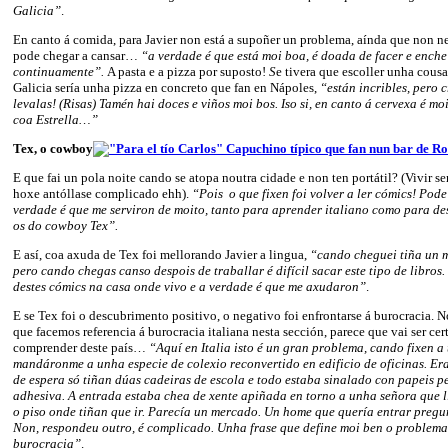
Galicia”
.
En canto á comida, para Javier non está a supoñer un problema, aínda que non ne
pode chegar a cansar…
“a verdade é que está moi boa, é doada de facer e enche
continuamente”.
A pasta e a pizza por suposto!
S
e tivera que escoller unha cousa
Galicia sería unha pizza en concreto que fan en Nápoles,
“están incribles, pero c
levalas! (Risas) Tamén hai doces e viños moi bos. Iso si, en canto á cervexa é mo
coa Estrella…”
Tex, o cowboy
E que fai un pola noite cando se atopa noutra cidade e non ten portátil? (Vivir s
hoxe antóllase complicado ehh).
“Pois o que fixen foi volver a ler cómics! Pode
verdade é que me serviron de moito, tanto para aprender italiano como para de
os do cowboy Tex”.
E así, coa axuda de Tex foi mellorando Javier a lingua,
“cando cheguei tiña un 
pero cando chegas canso despois de traballar é difícil sacar este tipo de libros
destes cómics na casa onde vivo e a verdade é que me axudaron”
.
E se Tex foi o descubrimento positivo, o negativo foi enfrontarse á burocracia. N
que facemos referencia á burocracia italiana nesta sección, parece que vai ser cert
comprender deste país…
“Aquí en Italia isto é un gran problema, cando fixen a 
mandáronme a unha especie de colexio reconvertido en edificio de oficinas. Era
de espera só tiñan dúas cadeiras de escola e todo estaba sinalado con papeis p
adhesiva. A entrada estaba chea de xente apiñada en torno a unha señora que ll
o piso onde tiñan que ir. Parecía un mercado. Un home que quería entrar preg
Non, respondeu outro, é complicado. Unha frase que define moi ben o problema
burocracia”
.