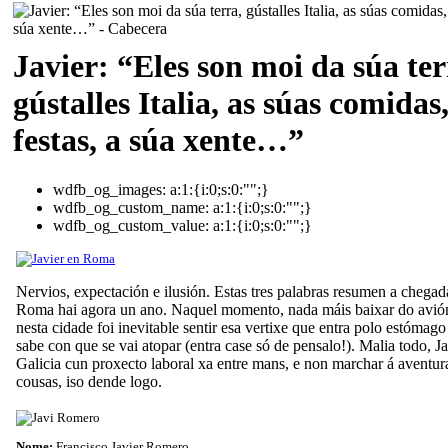
Javier: “Eles son moi da súa ter
gústalles Italia, as súas comidas
festas, a súa xente…”
wdfb_og_images:
a:1:{i:0;s:0:"";}
wdfb_og_custom_name:
a:1:{i:0;s:0:"";}
wdfb_og_custom_value:
a:1:{i:0;s:0:"";}
Nervios, expectación e ilusión. Estas tres palabras resumen a chegad
Roma hai agora un ano. Naquel momento, nada máis baixar do avión
nesta cidade foi inevitable sentir esa vertixe que entra polo estóma
sabe con que se vai atopar (entra case só de pensalo!). Malia todo, Ja
Galicia cun proxecto laboral xa entre mans, e non marchar á aventu
cousas, iso dende logo.
Nome:
Francisco Javier Romero