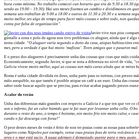
hora como mínimo. No traballo comecei cun horario que era de 9.30 a 18.30 (q
sendo as 19.00 – 19.30). Hai uns meses fixemos un cambio e dividímonos en que
semana uns traballan de 9.00 a 18.00 e outros de 11.30 a 20.30 e a semana seg
moito mellor, tes algo de tempo para facer máis cousas e sobre todo, non queda
conta por falta de organización”.
Javier vive nun piso compart
gústalle a zona e polo de agora non tivo problemas co aluguer, aínda que é algo 
nesta cidade.
“O aluguer varia segundo o dono da casa, atopas habitacións ent
mes, pero a verdade é que hai moito ‘mafioso’. Tiven amigos que o pasaron ma
E o prezo dos alugueres é precisamente unha das cousas que coas que máis coidad
Economicamente, segundo Javier, si que se nota a diferenza no nivel de vida,
“c
Galicia vívese moito mellor, aquí as cousas son máis caras aínda que se miras 
Roma é unha cidade dividida en dous, unha parte para os turistas, con prezos mái
máis asequible, na que tamén é posible atopar un café a un euro. Unha das cousa
saber onde buscar aquilo que se precisa, para evitar acabar pagando prezos esaxe
A calor do verán
Unha das diferenzas máis grandes con respecto a Galicia é a que ten que ver co c
son o inferno, fai un calor húmido que te fai suar por levantar unha cella. O bo 
durante o resto do ano, o tempo é boísimo, nin moito frío nin moito calor, e case 
cando o fai descarga con forza!”
O peor destes meses de verán é feito de non ter praias como as nosas para sobrel
lugares como Nápoles por exemplo, vense esas praias feas de terra volcánica e
area e o mar está sucio. A auga ademais é demasiado quente para o meu gusto