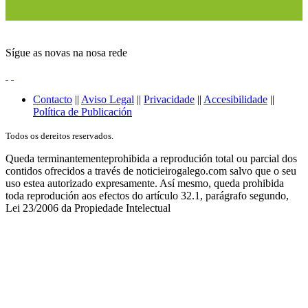
Sígue as novas na nosa rede
Contacto
||
Aviso Legal
||
Privacidade
||
Accesibilidade
||
Política de Publicación
Todos os dereitos reservados.
Queda terminantementeprohibida a reprodución total ou parcial dos
contidos ofrecidos a través de noticieirogalego.com salvo que o seu
uso estea autorizado expresamente. Así mesmo, queda prohibida
toda reprodución aos efectos do artículo 32.1, parágrafo segundo,
Lei 23/2006 da Propiedade Intelectual