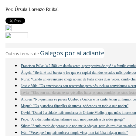
Por: Úrsula Lorenzo Ruibal
Galegos por aí adiante
Outros temas de
Francisco Palla: “a 2.500 km da túa xente, a perspectiva de qué é a familia camb
Ángela: “Berlín é moi barata, e iso que é a capital dun dos estados máis podero
Nuria: “Cando un estranxeiro chega ao sur de Italia chora dúas veces, cando ch
José e Mila: “Os americanos son reservados pero nós incluso convidamos a cear
Javier: “Eles son moi da súa terra, gústalles Italia, as súas comidas, as súas fes
Andrea: “No que máis se parece Quebec a Galicia é na xente, teñen un humor co
Miguel: “Os pistachos flípanlles ós turcos, póñennos en todo o que poden”
David: “Dubai é a cidade máis moderna de Oriente Medio, a que máis impresio
Pepe: “A vida nunha aldea italiana é moi, moi parecida á da aldea galega”
Silvia: “Sentín medo de pensar que non me ía adaptar, pero ós tres días xa adora
Iván: “Vese que é un país pobre a simple vista, non fai falta indagar moito”