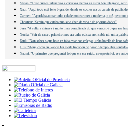
Millán: “Entre cursos intensivos e cervexas alemás xa estou ben integrado, sehr 
Xabi: “Aquí todo está feito ó grande, dende os coches ata os carteis de publicida
Carmen: “Agardaba atopar unha cidade moi europea e moderna, e o é, pero por 
Christian: “Sentín que estaba nun sitio cheo de vida e de oportunidades”
Sara: “A cultura chinesa é moito máis complicada do que vemos, é o que me fas
Noelia: “Saír da casa o primeiro mes era unha odisea, non sabía nin unha palabr
Dudi: “Non sabes o que boto en falta estar cos colegas, unha botella de licor caf
Luís: “Aquí, como en Galicia hai moita tradición de pasar o tempo libre sentado
Naomi: “O primeiro que preguntei foi que era ese ruído, a resposta foi: ese ruí