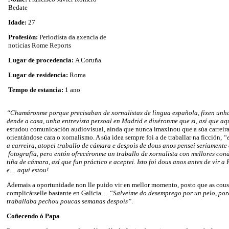
Bedate
Idade:
27
Profesión:
Periodista da axencia de
noticias Rome Reports
Lugar de procedencia:
A Coruña
Lugar de residencia:
Roma
Tempo de estancia:
1 ano
“Chamáronme porque precisaban de xornalistas de lingua española, fixen unha
dende a casa, unha entrevista persoal en Madrid e dixéronme que si, así que aq
estudou comunicación audiovisual, aínda que nunca imaxinou que a súa carreira
orientándose cara o xornalismo. A súa idea sempre foi a de traballar na ficción,
“
a carreira, atopei traballo de cámara e despois de dous anos pensei seriamente
fotografía, pero entón ofrecéronme un traballo de xornalista con mellores con
tiña de cámara, así que fun práctico e aceptei. Isto foi dous anos antes de vir a
e… aquí estou!
Ademais a oportunidade non lle puido vir en mellor momento, posto que as cou
complicárselle bastante en Galicia…
“Salveime do desemprego por un pelo, porq
traballaba pechou poucas semanas despois”
.
Coñecendo ó Papa