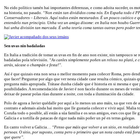
No eido político tamén hai importantes diferenzas, e como adoita suceder, os mo
na historia, no pasado.
“Non están tan divididos coma nós. En España todo é P
Conservadores – Liberais. Aquí todos están mesturados. É un pouco caótico e qu
entendelo nun principio. Unha vez un amigo díxome: en Italia non houbo Guerra
hai unha división tan marcada. É unha teoría coma tantas outras pero poder te
Sen uvas nin badaladas
En Italia a tradición de tomar as uvas en fin de ano non existe, nin tampouco se 
badaladas pola televisión.
“As canles simplemente poñen un reloxo no plató, e 
atrás, sácase o champán e festa!”
.
Así é que quizais esta non sexa o mellor momento para coñecer Roma, pero dend
que facer! Preguntar por algo que ver nesta cidade case resulta cómico, quizais q
pregunta máis apropiada. Trátase dunha cidade que é historia en si mesma e que 
posibilidades. A recomendación de Javier é non facelo durante os meses de verán
deixar de pasear polas rúas durante a noite, con toda a iluminación da cidade.
Polo de agora a Javier quédalle por aquí a lo menos un ano máis, xa que ven de 
contrato e ademais aínda hai moito que lle gustaría coñecer e vivir aquí. Malia tod
Coruña todo o posible, alí están a súa familia e os seus amigos, eses cos que lle g
Galicia e a tortilla de patacas de rigor nada máis poñer un pé en terras galegas.
En canto volver a Galicia…
“Penso que máis que volver a un sitio, en realidad
persoas. O sitio, por suposto, conta pero o primeiro que un nota cando está fora
que quere”
.