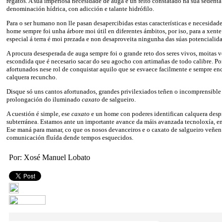
regatos. A súa imperiosa necesidade de auga é un feito constatado na súa sedenta
denominación hídrica, con adicción e talante hidrófilo.
Para o ser humano non lle pasan desapercibidas estas características e necesidade
home sempre foi unha árbore moi útil en diferentes ámbitos, por iso, para a xent
especial á terra é moi prezada e non desaproveita ningunha das súas potencialid
A procura desesperada de auga sempre foi o grande reto dos seres vivos, moitas 
escondida que é necesario sacar do seu agocho con artimañas de todo calibre. Po
afortunados nese rol de conquistar aquilo que se esvaece facilmente e sempre en
calquera recuncho.
Disque só uns cantos afortunados, grandes privilexiados teñen o incomprensible
prolongación do iluminado
caxato
de salgueiro.
A cuestión é simple, ese
caxato
e un home con poderes identifican calquera des
subterránea. Estamos ante un importante avance da máis avanzada tecnoloxía, e
Ese maná para manar, co que os nosos devanceiros e o caxato de salgueiro veñe
comunicación fluída dende tempos esquecidos.
Por: Xosé Manuel Lobato