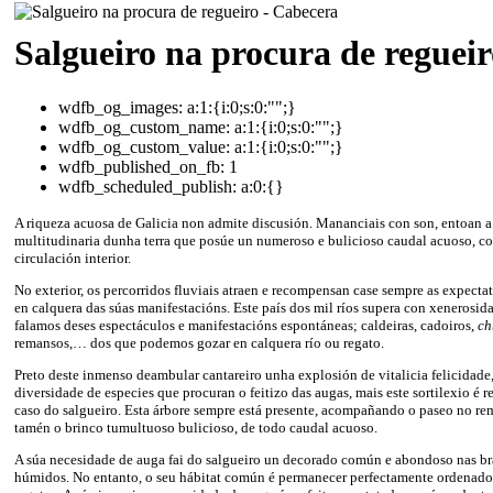
Salgueiro na procura de regueir
wdfb_og_images:
a:1:{i:0;s:0:"";}
wdfb_og_custom_name:
a:1:{i:0;s:0:"";}
wdfb_og_custom_value:
a:1:{i:0;s:0:"";}
wdfb_published_on_fb:
1
wdfb_scheduled_publish:
a:0:{}
A riqueza acuosa de Galicia non admite discusión. Mananciais con son, entoan 
multitudinaria dunha terra que posúe un numeroso e bulicioso caudal acuoso, co
circulación interior.
No exterior, os percorridos fluviais atraen e recompensan case sempre as expectat
en calquera das súas manifestacións. Este país dos mil ríos supera con xenerosid
falamos deses espectáculos e manifestacións espontáneas; caldeiras, cadoiros,
ch
remansos,… dos que podemos gozar en calquera río ou regato.
Preto deste inmenso deambular cantareiro unha explosión de vitalicia felicidade
diversidade de especies que procuran o feitizo das augas, mais este sortilexio é 
caso do salgueiro. Esta árbore sempre está presente, acompañando o paseo no rem
tamén o brinco tumultuoso bulicioso, de todo caudal acuoso.
A súa necesidade de auga fai do salgueiro un decorado común e abondoso nas bra
húmidos. No entanto, o seu hábitat común é permanecer perfectamente ordenados