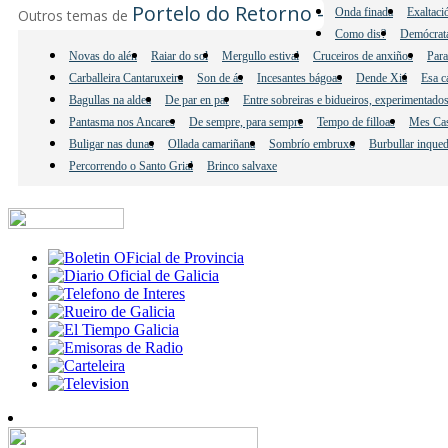
Portelo do Retorno -
Onda finada
Exaltaci
Outros temas de
Como dis?
Demócrata
Novas do alén
Raiar do sol
Mergullo estival
Cruceiros de anxiños
Para
Carballeira Cantaruxeira
Son de ás
Incesantes bágoas
Dende Xiá
Esa c
Bagullas na aldea
De par en par
Entre sobreiras e bidueiros, experimentados 
Pantasma nos Ancares
De sempre, para sempre
Tempo de filloas
Mes Cas
Buligar nas dunas
Ollada camariñana
Sombrío embruxo
Burbullar inque
Percorrendo o Santo Grial
Brinco salvaxe