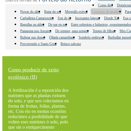
Como dis?
Demócrata
Novas do alén
Raiar do sol
Mergullo estival
Cruceiros de anxiños
Para
Carballeira Cantaruxeira
Son de ás
Incesantes bágoas
Dende Xiá
Esa c
Bagullas na aldea
De par en par
Entre sobreiras e bidueiros, experimentados 
Pantasma nos Ancares
De sempre, para sempre
Tempo de filloas
Mes Cas
Buligar nas dunas
Ollada camariñana
Sombrío embruxo
Burbullar inque
Percorrendo o Santo Grial
Brinco salvaxe
Como producir de xeito
ecolóxico (II)
A fertilización é a reposición dos
nutrintes que as plantas extraen
do solo, e que nos colectamos en
forma de froitas, follas, plantas,
etc. Con elo en moitas ocasións
reducimos a posibilidade de que
volten eses nutrintes ó solo, polo
que sin o enriquecimento