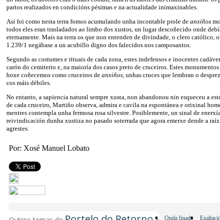
partos realizados en condicións pésimas e na actualidade inimaxinables.
Así foi como nesta terra fomos acumulando unha incontable prole de
anxiños
mo
todos eles eran trasladados ao limbo dos xustos, un lugar descoñecido onde deb
eternamente. Mais na terra os que non entenden de divindade, o clero católico,
1.239/1 negábase a un acubillo digno dos falecidos nos camposantos.
Segundo as costumes e rituais de cada zona, estes indefensos e inocentes cadáver
carón do cemiterio e, na maioría dos casos preto de cruceiros. Estes monumentos
hoxe coñecemos como cruceiros de
anxiños,
unhas cruces que lembran o despre
cos máis débiles.
No entanto, a sapiencia natural sempre xusta, non abandonou nin esqueceu a est
de cada cruceiro, Martiño observa, admira e cavila na espontánea e orixinal hom
mentres contempla unha fermosa rosa silvestre. Posiblemente, un sinal de enerxía
reivindicación dunha xustiza no pasado soterrada que agora emerxe dende a raíz 
agrestes.
Por: Xosé Manuel Lobato
Portelo do Retorno -
Onda finada
Exaltaci
Outros temas de