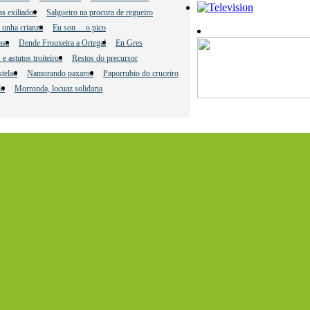
s exiliados
Salgueiro na procura de regueiro
 unha crianza
Eu son… o pico
asa
Dende Frouxeira a Ortegal
En Gres
e astutos troiteiros
Restos do precursor
telao
Namorando paxaros
Paporrubio do cruceiro
do
Morronda, locuaz solidaria