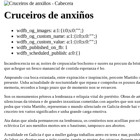
Cruceiros de anxiños
wdfb_og_images:
a:1:{i:0;s:0:"";}
wdfb_og_custom_name:
a:1:{i:0;s:0:"";}
wdfb_og_custom_value:
a:1:{i:0;s:0:"";}
wdfb_published_on_fb:
1
wdfb_scheduled_publish:
a:0:{}
Incandescencia no ar, noites de crepuscular bochorno e suores na procura da bris
que achegue un fresco manancial de contida esperanza é bo.
Ampeando coa boca extasiada, entre expiración e inspiración, percorre Martiño
presente. Unha actualidade de nocturnidade que repasa e comproba os pousos da 
memoria, recordos a longo prazo que de momento non se esvaecen.
Son os monumentos pétreos a lembranza e reliquia vital do pretérito. Obras de ar
silenciosas da tristura e de grandes inxustizas cometidas con aqueles que son xus
pedra que visita Martiño, representan o mundo silenciado en Galicia dende hai v
cruceiro ten varios significados e unha grande carga emotiva.
Ata datas que aínda permanecen na lembranza, os cemiterios non acollían por ecl
ecléctica
Lei
aos meniños mortos sen o bautismo, tampouco aos abortos.
A realidade en Galicia é que a muller galega traballou arreo en terra e mar, posib
do labor, os abortos eran o máis común, tamén as mortes das crianzas durante os p