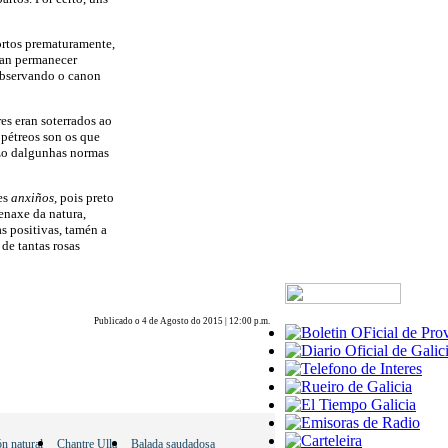
rtos prematuramente,
ían permanecer
 observando o canon
es eran soterrados ao
 pétreos son os que
zo dalgunhas normas
es
anxiños,
pois preto
enaxe da natura,
s positivas, tamén a
de tantas rosas
Publicado o 4 de Agosto do 2015 | 12:00 p.m.
ón natural
Chantre Ulla
Balada saudadosa