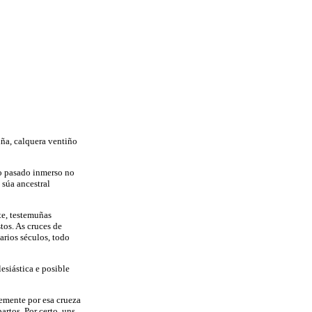
iña, calquera ventiño
 o pasado inmerso no
súa ancestral
te, testemuñas
tos. As cruces de
arios séculos, todo
esiástica e posible
lemente por esa crueza
artos. Por certo, uns