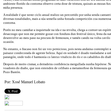
ambiente florido da contorna observo certa dose de tristura, quizais as mozas fux
miña presenza.
A realidade é que neste ciclo anual realizo un percorrido por unha senda cantareir
diversas tonalidades, mais a súa semella unha forzada competición coa numeros
contorna.
Porén no meu camiñar a inquietude na ida e na revolta, chega a corroer un espíri
desacougo que non me permite gozar con fondura dun festival único, festa da na
desenvolve ao meu paso na procura de fermosura, e tamén cando na volta cavilo
ocasión.
No entanto, o fracaso non foi un veo pernicioso, pois nesta andaina contemplei 
paisaxe condecorada de agreste beleza. Aquí en soidade é doado trasladarse a u
parangón, onde todo é harmonía co latexo vitalicio do río e os cabaliños do diañ
Despois de moito cismar, a derradeira confidencia mergullada nunha hipótese. No
voadores do diaño, que non entenden de celibato a metamorfose da fermosura qu
Pozo Bastón.
Por: Xosé Manuel Lobato