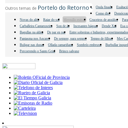
Portelo do Retorno -
Onda finada
Exaltaci
Outros temas de
Como dis?
Demócrata
Novas do alén
Raiar do sol
Mergullo estival
Cruceiros de anxiños
Para
Carballeira Cantaruxeira
Son de ás
Incesantes bágoas
Dende Xiá
Esa c
Bagullas na aldea
De par en par
Entre sobreiras e bidueiros, experimentados 
Pantasma nos Ancares
De sempre, para sempre
Tempo de filloas
Mes Cas
Buligar nas dunas
Ollada camariñana
Sombrío embruxo
Burbullar inque
Percorrendo o Santo Grial
Brinco salvaxe