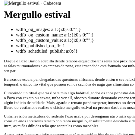
Mergullo estival
wdfb_og_images:
a:1:{i:0;s:0:"";}
wdfb_og_custom_name:
a:1:{i:0;s:0:"";}
wdfb_og_custom_value:
a:1:{i:0;s:0:"";}
wdfb_published_on_fb:
1
wdfb_scheduled_publish:
a:0:{}
Disque o Pozo Bastón acubilla dende tempos esquecidos uns seres moi próximos
as falas murmuradoras e as crenzas da zona, esta irmandade está formada por unh
sen par.
Belezas de escura pel chegadas das quenturas africanas, dende entón o seu refu
temporal, o único fío vital que posúen son os cachóns de auga que alimentan ao
Cumprindo un ritual que xa é para min algo habitual, todos os anos por estas dat
o Pozo con caxato ou caxata, unha vez alí, observo durante demorado espazo te
algún indicio de beldade. Mais, agardo e remato por desesperar, inmerso no des
libero do vestiario, e realizo o clásico mergullo estival na procura das belas moz
Unha revisión meticulosa do sedento Pozo acaba por desenganar ata o máis optim
coma en anos anteriores remato con tanto mergullo, absolutamente desolado e d
intre, as miñas dúbidas teño que aceptalas como razoables.
Acaso, estas fermosas ninfas programan as súas vacacións fóra do seu hábitat ne