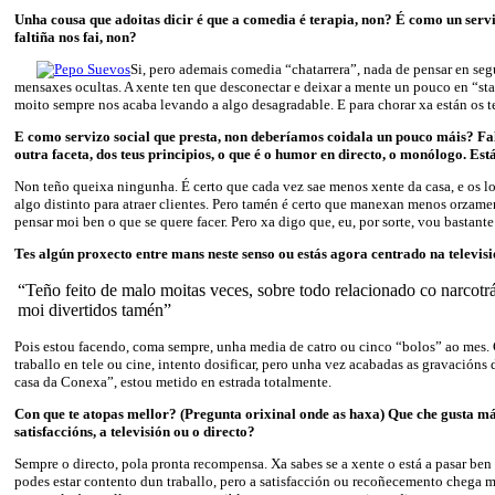
Unha cousa que adoitas dicir é que a comedia é terapia, non? É como un servi
faltiña nos fai, non?
Si, pero ademais comedia “chatarrera”, nada de pensar en se
mensaxes ocultas. A xente ten que desconectar e deixar a mente un pouco en “st
moito sempre nos acaba levando a algo desagradable. E para chorar xa están os t
E como servizo social que presta, non deberíamos coidala un pouco máis? Fa
outra faceta, dos teus principios, o que é o humor en directo, o monólogo. Está
Non teño queixa ningunha. É certo que cada vez sae menos xente da casa, e os lo
algo distinto para atraer clientes. Pero tamén é certo que manexan menos orzame
pensar moi ben o que se quere facer. Pero xa digo que, eu, por sorte, vou bastante
Tes algún proxecto entre mans neste senso ou estás agora centrado na televis
“Teño feito de malo moitas veces, sobre todo relacionado co narcotr
moi divertidos tamén”
Pois estou facendo, coma sempre, unha media de catro ou cinco “bolos” ao mes.
traballo en tele ou cine, intento dosificar, pero unha vez acabadas as gravacións
casa da Conexa”, estou metido en estrada totalmente.
Con que te atopas mellor? (Pregunta orixinal onde as haxa) Que che gusta má
satisfaccións, a televisión ou o directo?
Sempre o directo, pola pronta recompensa. Xa sabes se a xente o está a pasar be
podes estar contento dun traballo, pero a satisfacción ou recoñecemento chega m