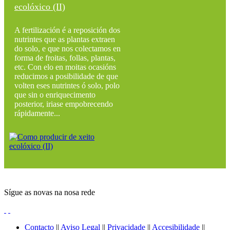
ecolóxico (II)
A fertilización é a reposición dos
nutrintes que as plantas extraen
do solo, e que nos colectamos en
forma de froitas, follas, plantas,
etc. Con elo en moitas ocasións
reducimos a posibilidade de que
volten eses nutrintes ó solo, polo
que sin o enriquecimento
posterior, iriase empobrecendo
rápidamente...
Sígue as novas na nosa rede
Contacto
||
Aviso Legal
||
Privacidade
||
Accesibilidade
||