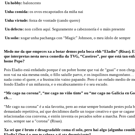
Un hobby:
baloncesto
Unha comida:
os ovos encapotados da miña nai
Unha virtude:
forza de vontade (cando quero)
Un defecto:
non collen aquí. Seguramente a cabezonería é o máis presente
Un soño:
xogar unha pachanga con “Magic” Johnson, o meu ídolo de sempre
Medo me da que empeces xa a botar demos pola boca ehh “Eladio” (Risas). E
que interpretas nesta nova comedia da TVG, “Caseiros”, por que está tan en
home Pepo?
Pois Eladio está enfadado porque é un pobre home que vai de “guai” e non chega
non vai na súa mesma onda, o fillo saíulle parvo, e os inquilinos mangonéano… 
nada como el quere, e a frustración vaino papando. Pero é un enfado medio de m
fondo Eladio é un miñaxoia, e o encabuxamento é o seu escudo.
“Me cago na corona”, “me cago no viño tinto” ou “me cago no Galicia en Go
eh…
“Me cago na corona” é a súa favorita, pero ao estar sempre botando pestes pola b
demasiado repetitiva, así que decidimos darlle un toque creativo e que se cagas
relacionadas coa conversa, e entón inventa os pecados sobre a marcha. Pero can
serio, sempre sae a “corona” (Risas).
Xa sei que é bruto e desagradable coma el solo, pero hai algo (algunha cousiñ
Eladio? Que é o que te cabrea a ti ata desquiciarte?