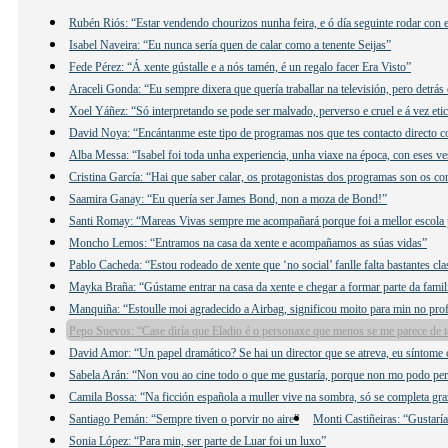
Rubén Riós: “Estar vendendo chourizos nunha feira, e ó día seguinte rodar con e
Isabel Naveira: “Eu nunca sería quen de calar como a tenente Seijas”
Fede Pérez: “Á xente gústalle e a nós tamén, é un regalo facer Era Visto”
Araceli Gonda: “Eu sempre dixera que quería traballar na televisión, pero detrás
Xoel Yáñez: “Só interpretando se pode ser malvado, perverso e cruel e á vez eti
David Noya: “Encántanme este tipo de programas nos que tes contacto directo c
Alba Messa: “Isabel foi toda unha experiencia, unha viaxe na época, con eses ves
Cristina García: “Hai que saber calar, os protagonistas dos programas son os c
Saamira Ganay: “Eu quería ser James Bond, non a moza de Bond!”
Santi Romay: “Mareas Vivas sempre me acompañará porque foi a mellor escola 
Moncho Lemos: “Entramos na casa da xente e acompañamos as súas vidas”
Pablo Cacheda: “Estou rodeado de xente que ‘no social’ fanlle falta bastantes cla
Mayka Braña: “Gústame entrar na casa da xente e chegar a formar parte da famil
Manquiña: “Estoulle moi agradecido a Airbag, significou moito para min no prof
Pepo Suevos: “Case diría que Eladio é o personaxe que menos se me parece de t
David Amor: “Un papel dramático? Se hai un director que se atreva, eu síntome 
Sabela Arán: “Non vou ao cine todo o que me gustaría, porque non mo podo per
Camila Bossa: “Na ficción española a muller vive na sombra, só se completa gr
Santiago Pemán: “Sempre tiven o porvir no aire”
Monti Castiñeiras: “Gustarí
Sonia López: “Para min, ser parte de Luar foi un luxo”