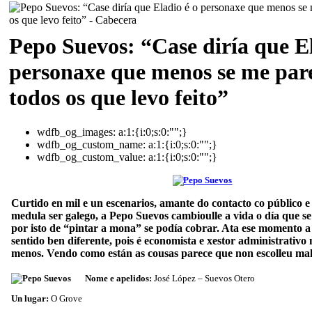
Pepo Suevos: “Case diría que El
personaxe que menos se me par
todos os que levo feito”
wdfb_og_images:
a:1:{i:0;s:0:"";}
wdfb_og_custom_name:
a:1:{i:0;s:0:"";}
wdfb_og_custom_value:
a:1:{i:0;s:0:"";}
Curtido en mil e un escenarios, amante do contacto co público e 
medula ser galego, a Pepo Suevos cambioulle a vida o día que s
por isto de “pintar a mona” se podía cobrar. Ata ese momento a
sentido ben diferente, pois é economista e xestor administrativo 
menos. Vendo como están as cousas parece que non escolleu m
Nome e apelidos:
José López – Suevos Otero
Un lugar:
O Grove