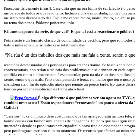
Parézome fisicamente (risas!). Case diría que na súa forma de ser, Eladio é o per
me parece de todos os que levo feito. Incluso a voz é impostada, co meu ton máis
me sinto moi distanciado del. O que me cabrea moito, moito, moito, é o abuso p
no tema dos nenos. Pódome poñer moi tolo.
Fálanos un pouco da serie, de que vai? E que tal está a reaccionar o público?
Pois a serie é un formato clásico de comunidade de veciños, pero que son todos 
feito é unha serie que se nutre case totalmente das
“Na rúa é un dos traballos dos que máis me fala a xente, senón o qu
reaccións desmesuradas dos personaxes para crear as tramas. Se fosen xente co
convencionais, non terían a maioría dos problemas que se orixinan en cada capít
acollida en canto a números non é espectacular, pero na rúa é un dos traballos do
xente, senón o que máis. Pero a competencia é feroz, e o mellor que ten o noso 
abandona ata o fin do episodio aínda que remate un pouco tarde. Iso quere dici
tensión por saber a resolución da trama ata o final.
É algo diferente ó que puidemos ver ata agora na TVG, 
cambios neste senso? Están os produtores “renovando” un pouco a oferta da 
Galicia?
“Caseiros” fuxe un pouco dese costumismo que tan arraigado está na nosa tele, es
houbo cousas cun humor similar antes de chegar nós. Eu noto que hai algún inte
intencións dende as produtoras para engadir un novo tipo de espectador á progr
pero por desgraza este non é un bo momento. Os recortes que afectan ao noso sec