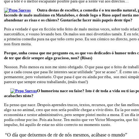
que a tele é o mellor escaparate posible para que a xente vai aos directos…
Outra destas de escoller, a comedia é o teu medio natural,
facendo de malo malísimo en Matalobos, e dende logo o Ruso aquel metía 
abandonar as risas e os chistes? Gustaríache facer máis papeis deste tipo?
Pois a verdade é que en ficción teño feito de malo moitas veces, sobre todo rela
narcotráfico, e vouno levando ben. Os malos son moi divertidos tamén. E en tele
a primeira comedia pura na que teño certo peso. Eu son cómico no directo, pero 
non fixen moita.
Porque, unha cousa que me pregunto eu, os que vos dedicades ó humor tedes 
de ter que dicir sempre algo gracioso, non? (Risas)
Noooon. Polo menos eu non me sinto obrigado. O que pasa que o feito de traballa
que a cada cousa que pasa lle intentes sacar utilidade “por se acaso”. É como un
permanente, pero voluntario. O que pasa é que eu aínda por riba, son moi simpát
parecer que sempre estou traballando, (máis risas!)
O humorista nace ou faise? Isto é de toda a vida ou ti ías 
acabaches nisto?
Eu penso que nace. Despois aprendes trucos, textos, recursos, que che fan mellor
algo xa no animal, creo que non sería posible chegar a vivir disto. Eu ía por out
economista e xestor administrativo, pero sempre pintei moito a mona. E un día 
podía cobrar por iso. Pois ata hoxe. Ten moito que ver Victor Mosqueira, que fo
impulso, foi aquilo de estar no sitio correcto no momento xusto.
“O día que deixemos de rir de nós mesmos, acábase o mundo”