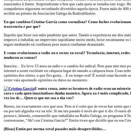
esaxerados ó límite. Sorprendeume o ben que cada quen se tomaba este xogo. H
compañeiros séguenme recordando divertidos aquela época. Foron máis de 400 
recibín un premio da Asociación Galega da Radiodifusión.
En que cambiou Cristina García como xornalista? Como fuches evolucionand
traxectoria e por que?
Supoño que hoxe son máis prudente que antes. Tamén a experiencia me deu mái
empecei a traballar, un imprevisto supoñíame moito medo, hoxe encántanme os 
seguir medrando en confianza pero nunca confiarme demasiado.
E como evolucionou a radio ou o sector en xeral? Tecnoloxía, internet, redes
mudaron as cousas?
Imaxina… Eu levo 15 anos na radio e o cambio foi radical. Pero para min moi pos
internet a xente escóitate en calquera lugar do mundo a calquera hora. Coas rede
opinións dos oíntes, o que lles gusta… E en tempo real! É xenial estar facendo 
xente vaia aportando opinións ou datos no momento.
E outra cousa,
antes os locutores de radio eran un misterio,
cara e cada quen imaxinábaos dunha maneira. Agora xa é máis complicado, 
vez iso de… Quen es que me soa a túa voz?
Bueno, iso exactamente creo que non. Pero si é certo que ás veces hai xente que 
ou por saír algunha vez na tele. Si me ten pasado ó revés do que ti dis. O outro d
persoa e, falando, comenteille que traballaba na Radio Galega, no programa A Ta
contestoume, “Ah! con Cristina García?” Entón tiven que dicirlle que eu era Cris
(Risas) Entón por norma xeral pasades máis desapercibidos…