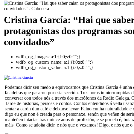
Cristina García: “Hai que saber 
protagonistas dos programas so
convidados”
wdfb_og_images:
a:1:{i:0;s:0:"";}
wdfb_og_custom_name:
a:1:{i:0;s:0:"";}
wdfb_og_custom_value:
a:1:{i:0;s:0:"";}
Podemos dicir sen medo a equivocarnos que Cristina García é unha 
faladeiras que pasaron por esta sección. Tres horas ininterrompidas d
conversar con todos nós a través dos micrófonos da Radio Galega. C
Tarde de historias, persoas e contos. Contos entendidos á vella usan
sentar a carón dun café e deixarse levar. Faino cunha naturalidade e c
digo eu que non é creada para o personaxe, senón que veñen de serie
manteñen intactas tras quince anos de profesión, e se por ela é, botar
máis. Como se adoita dicir, e nós que o vexamos! Digo, e nós que o