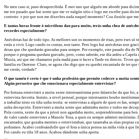
No meu caso si, paso desapercibida. É moi raro que alguén me aborde para dicir
me ten pasado que hai xente que me ve nalgún sitio e logo me escribe para dicir
contesto: e por que non me dixeches nada naquel momento? Coa ilusión que me f
E tantas horas fronte ó micrófono dan para moito, terás unha chea de anéc
recordes especialmente?
Anécdotas hai de todo tipo. As mellores son os momentos de risas, pero eses só 
estás a vivir. Logo cando os contas, non tanto. Pero logo hai anécdotas non grac
desas que che quedarán gravadas para sempre. Por exemplo, este pasado día de Na
porque o programa quedara gravado, pero, como saberás, ese día ardeu a Capela 
Muxía, así que me chamaron pola mañá para ir facer a Tarde en directo. Tiven qu
familia en Ourense. Claro, se agora che digo que eu quedei encantada de ter que 
me crerás, verdade?
O que tamén é certo é que é unha profesión que permite coñecer a moita xente 
Algún persoeiro que che emocionara especialmente entrevistar?
Por fortuna entrevistei a moita xente interesantísima pero falareiche da que foi, a
entrevista favorita. Insisto, a nivel persoal, porque interesantes houbo moitísi
a traballar nisto eu tiña unha teoría: se entrevistas a alguén de quen es fan, sempr
unha decepción. Entrevistei a moita xente que admiraba moito e todos me dece
Pola contra, xente da que a priori non agardaba moito, sorprendéronme para ben.
de valer cando entrevistei a Manolo Tena, a quen eu sempre admirei moitísimo.
encantador, que gozaba mentres o entrevistaban, que tarareaba as súas propias c
poñiamos. Acabei confesándolle que el fora a única persoa na miña vida á que ll
Foi cando eu tiña 18 anos. Acabou dándome unha aperta.