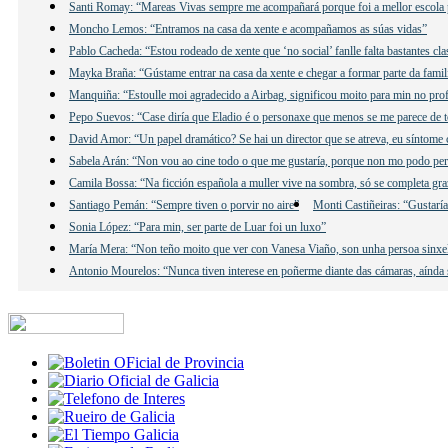
Santi Romay: “Mareas Vivas sempre me acompañará porque foi a mellor escola 
Moncho Lemos: “Entramos na casa da xente e acompañamos as súas vidas”
Pablo Cacheda: “Estou rodeado de xente que ‘no social’ fanlle falta bastantes cla
Mayka Braña: “Gústame entrar na casa da xente e chegar a formar parte da famil
Manquiña: “Estoulle moi agradecido a Airbag, significou moito para min no prof
Pepo Suevos: “Case diría que Eladio é o personaxe que menos se me parece de t
David Amor: “Un papel dramático? Se hai un director que se atreva, eu síntome 
Sabela Arán: “Non vou ao cine todo o que me gustaría, porque non mo podo per
Camila Bossa: “Na ficción española a muller vive na sombra, só se completa gr
Santiago Pemán: “Sempre tiven o porvir no aire”
Monti Castiñeiras: “Gustarí
Sonia López: “Para min, ser parte de Luar foi un luxo”
María Mera: “Non teño moito que ver con Vanesa Viaño, son unha persoa sinxe
Antonio Mourelos: “Nunca tiven interese en poñerme diante das cámaras, aínda s