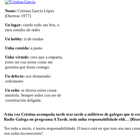
Nome:
Cristina García López
(Ourense 1977)
Un lugar:
cando todo sae ben, o
meu estudio de radio
Un hobby:
ir de tendas
Unha comida:
a pasta
Unha virtude:
creo que a empatía,
tento ser coa xente como me
gustaría que foran comigo.
Un defecto:
son demasiado
vehemente
Un soño:
se dixera outra cousa
mentiría. Sempre soñei con ser de
constitución delgada.
A túa voz Cristina acompaña tarde tras tarde a milleiros de galegos que te es
Radio Galega no programa A Tarde, toda unha responsabilidade ehh… (Risas
Tes toda a razón, é moita responsabilidade. O truco está en que non son moi cons
son unha inconsciente!