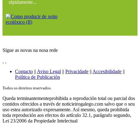
rápidamente...
Sígue as novas na nosa rede
Contacto
||
Aviso Legal
||
Privacidade
||
Accesibilidade
||
Política de Publicación
Todos os dereitos reservados.
Queda terminantementeprohibida a reprodución total ou parcial dos
contidos ofrecidos a través de noticieirogalego.com salvo que o seu
uso estea autorizado expresamente. Así mesmo, queda prohibida
toda reprodución aos efectos do artículo 32.1, parágrafo segundo,
Lei 23/2006 da Propiedade Intelectual