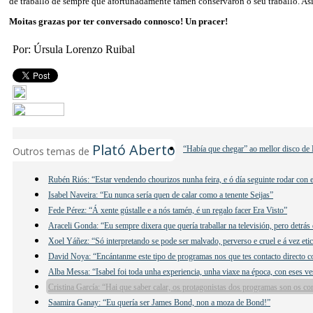
de traballo de sempre que afortunadamente tamén conservaron o seu traballo. Asi
Moitas grazas por ter conversado connosco! Un pracer!
Por: Úrsula Lorenzo Ruibal
Plató Aberto
“Había que chegar” ao mellor disco de 
Outros temas de
Rubén Riós: “Estar vendendo chourizos nunha feira, e ó día seguinte rodar con e
Isabel Naveira: “Eu nunca sería quen de calar como a tenente Seijas”
Fede Pérez: “Á xente gústalle e a nós tamén, é un regalo facer Era Visto”
Araceli Gonda: “Eu sempre dixera que quería traballar na televisión, pero detrás
Xoel Yáñez: “Só interpretando se pode ser malvado, perverso e cruel e á vez eti
David Noya: “Encántanme este tipo de programas nos que tes contacto directo c
Alba Messa: “Isabel foi toda unha experiencia, unha viaxe na época, con eses ves
Cristina García: “Hai que saber calar, os protagonistas dos programas son os c
Saamira Ganay: “Eu quería ser James Bond, non a moza de Bond!”