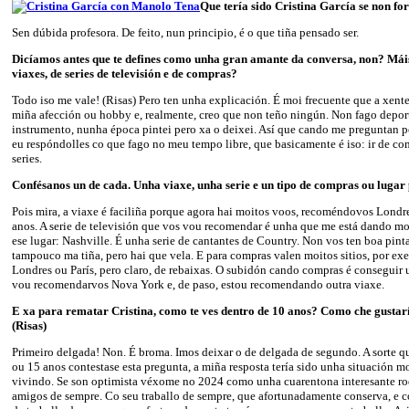
Que tería sido Cristina García se non fo
Sen dúbida profesora. De feito, nun principio, é o que tiña pensado ser.
Dicíamos antes que te defines como unha gran amante da conversa, non? Máis
viaxes, de series de televisión e de compras?
Todo iso me vale! (Risas) Pero ten unha explicación. É moi frecuente que a xent
miña afección ou hobby e, realmente, creo que non teño ningún. Non fago depor
instrumento, nunha época pintei pero xa o deixei. Así que cando me preguntan p
eu respóndolles co que fago no meu tempo libre, que basicamente é iso: ir de co
series.
Confésanos un de cada. Unha viaxe, unha serie e un tipo de compras ou luga
Pois mira, a viaxe é faciliña porque agora hai moitos voos, recoméndovos Londr
anos. A serie de televisión que vos vou recomendar é unha que me está dando mo
ese lugar: Nashville. É unha serie de cantantes de Country. Non vos ten boa pint
tampouco ma tiña, pero hai que vela. E para compras valen moitos sitios, por ex
Londres ou París, pero claro, de rebaixas. O subidón cando compras é conseguir 
vou recomendarvos Nova York e, de paso, estou recomendando outra viaxe.
E xa para rematar Cristina, como te ves dentro de 10 anos? Como che gustar
(Risas)
Primeiro delgada! Non. É broma. Imos deixar o de delgada de segundo. A sorte qu
ou 15 anos contestase esta pregunta, a miña resposta tería sido unha situación m
vivindo. Se son optimista véxome no 2024 como unha cuarentona interesante rod
amigos de sempre. Co seu traballo de sempre, que afortunadamente conserva, e 