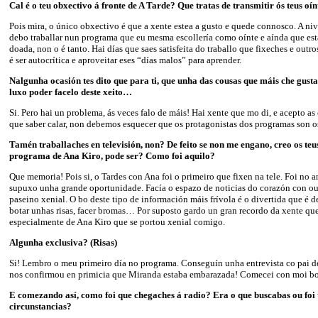
Cal é o teu obxectivo á fronte de A Tarde? Que tratas de transmitir ós teus oín
Pois mira, o único obxectivo é que a xente estea a gusto e quede connosco. A ni
debo traballar nun programa que eu mesma escollería como oínte e aínda que est
doada, non o é tanto. Hai días que saes satisfeita do traballo que fixeches e outro
é ser autocrítica e aproveitar eses “días malos” para aprender.
Nalgunha ocasión tes dito que para ti, que unha das cousas que máis che gustan
luxo poder facelo deste xeito…
Si. Pero hai un problema, ás veces falo de máis! Hai xente que mo di, e acepto as 
que saber calar, non debemos esquecer que os protagonistas dos programas son 
Tamén traballaches en televisión, non? De feito se non me engano, creo os te
programa de Ana Kiro, pode ser? Como foi aquilo?
Que memoria! Pois si, o Tardes con Ana foi o primeiro que fixen na tele. Foi no 
supuxo unha grande oportunidade. Facía o espazo de noticias do corazón con o
paseino xenial. O bo deste tipo de información máis frívola é o divertida que é d
botar unhas risas, facer bromas… Por suposto gardo un gran recordo da xente que 
especialmente de Ana Kiro que se portou xenial comigo.
Algunha exclusiva? (Risas)
Si! Lembro o meu primeiro día no programa. Conseguín unha entrevista co pai de
nos confirmou en primicia que Miranda estaba embarazada! Comecei con moi bo
E comezando así, como foi que chegaches á radio? Era o que buscabas ou foi 
circunstancias?