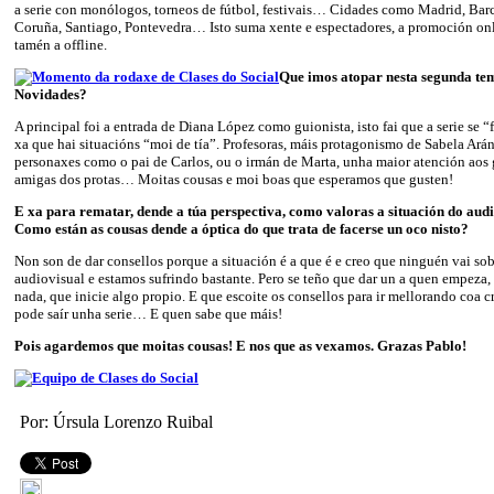
a serie con monólogos, torneos de fútbol, festivais… Cidades como Madrid, Barc
Coruña, Santiago, Pontevedra… Isto suma xente e espectadores, a promoción onl
tamén a offline.
Que imos atopar nesta segunda t
Novidades?
A principal foi a entrada de Diana López como guionista, isto fai que a serie se 
xa que hai situacións “moi de tía”. Profesoras, máis protagonismo de Sabela Ar
personaxes como o pai de Carlos, ou o irmán de Marta, unha maior atención aos
amigas dos protas… Moitas cousas e moi boas que esperamos que gusten!
E xa para rematar, dende a túa perspectiva, como valoras a situación do aud
Como están as cousas dende a óptica do que trata de facerse un oco nisto?
Non son de dar consellos porque a situación é a que é e creo que ninguén vai s
audiovisual e estamos sufrindo bastante. Pero se teño que dar un a quen empeza,
nada, que inicie algo propio. E que escoite os consellos para ir mellorando coa cr
pode saír unha serie… E quen sabe que máis!
Pois agardemos que moitas cousas! E nos que as vexamos. Grazas Pablo!
Por: Úrsula Lorenzo Ruibal