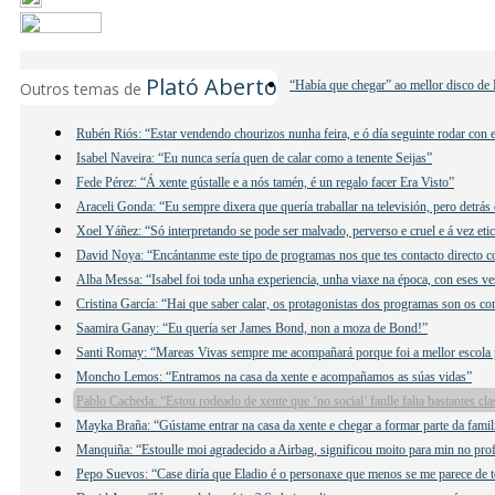
Plató Aberto
“Había que chegar” ao mellor disco de 
Outros temas de
Rubén Riós: “Estar vendendo chourizos nunha feira, e ó día seguinte rodar con e
Isabel Naveira: “Eu nunca sería quen de calar como a tenente Seijas”
Fede Pérez: “Á xente gústalle e a nós tamén, é un regalo facer Era Visto”
Araceli Gonda: “Eu sempre dixera que quería traballar na televisión, pero detrás
Xoel Yáñez: “Só interpretando se pode ser malvado, perverso e cruel e á vez eti
David Noya: “Encántanme este tipo de programas nos que tes contacto directo c
Alba Messa: “Isabel foi toda unha experiencia, unha viaxe na época, con eses ves
Cristina García: “Hai que saber calar, os protagonistas dos programas son os c
Saamira Ganay: “Eu quería ser James Bond, non a moza de Bond!”
Santi Romay: “Mareas Vivas sempre me acompañará porque foi a mellor escola 
Moncho Lemos: “Entramos na casa da xente e acompañamos as súas vidas”
Pablo Cacheda: “Estou rodeado de xente que ‘no social’ fanlle falta bastantes cla
Mayka Braña: “Gústame entrar na casa da xente e chegar a formar parte da famil
Manquiña: “Estoulle moi agradecido a Airbag, significou moito para min no prof
Pepo Suevos: “Case diría que Eladio é o personaxe que menos se me parece de t