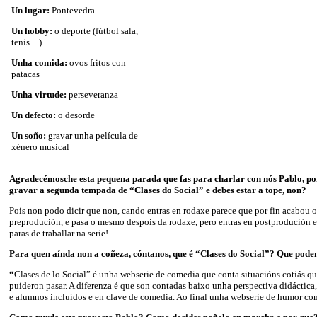
Un lugar:
Pontevedra
Un hobby:
o deporte (fútbol sala,
tenis…)
Unha comida:
ovos fritos con
patacas
Unha virtude:
perseveranza
Un defecto:
o desorde
Un soño:
gravar unha película de
xénero musical
Agradecémosche esta pequena parada que fas para charlar con nós Pablo, p
gravar a segunda tempada de “Clases do Social” e debes estar a tope, non?
Pois non podo dicir que non, cando entras en rodaxe parece que por fin acabou o
preprodución, e pasa o mesmo despois da rodaxe, pero entras en postprodución 
paras de traballar na serie!
Para quen aínda non a coñeza, cóntanos, que é “Clases do Social”? Que pode
“
Clases de lo Social” é unha webserie de comedia que conta situacións cotiás que
puideron pasar. A diferenza é que son contadas baixo unha perspectiva didáctica,
e alumnos incluídos e en clave de comedia. Ao final unha webserie de humor co