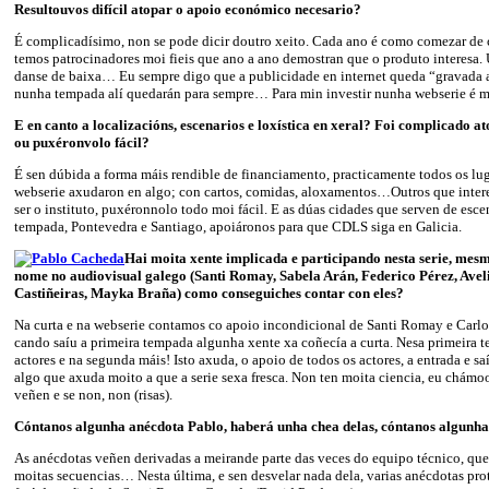
Resultouvos difícil atopar o apoio económico necesario?
É complicadísimo, non se pode dicir doutro xeito. Cada ano é como comezar de c
temos patrocinadores moi fieis que ano a ano demostran que o produto interesa.
danse de baixa… Eu sempre digo que a publicidade en internet queda “gravada a
nunha tempada alí quedarán para sempre… Para min investir nunha webserie é m
E en canto a localizacións, escenarios e loxística en xeral? Foi complicado a
ou puxéronvolo fácil?
É sen dúbida a forma máis rendible de financiamento, practicamente todos os lu
webserie axudaron en algo; con cartos, comidas, aloxamentos…Outros que inte
ser o instituto, puxéronnolo todo moi fácil. E as dúas cidades que serven de esc
tempada, Pontevedra e Santiago, apoiáronos para que CDLS siga en Galicia.
Hai moita xente implicada e participando nesta serie, mes
nome no audiovisual galego (Santi Romay, Sabela Arán, Federico Pérez, Ave
Castiñeiras, Mayka Braña) como conseguiches contar con eles?
Na curta e na webserie contamos co apoio incondicional de Santi Romay e Carlos
cando saíu a primeira tempada algunha xente xa coñecía a curta. Nesa primeira 
actores e na segunda máis! Isto axuda, o apoio de todos os actores, a entrada e sa
algo que axuda moito a que a serie sexa fresca. Non ten moita ciencia, eu chámo
veñen e se non, non (risas).
Cóntanos algunha anécdota Pablo, haberá unha chea delas, cóntanos algunha
As anécdotas veñen derivadas a meirande parte das veces do equipo técnico, que 
moitas secuencias… Nesta última, e sen desvelar nada dela, varias anécdotas pr