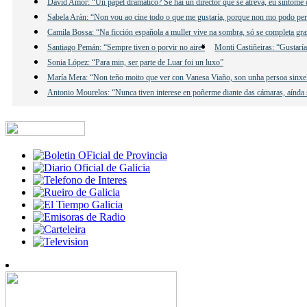
David Amor: “Un papel dramático? Se hai un director que se atreva, eu síntome 
Sabela Arán: “Non vou ao cine todo o que me gustaría, porque non mo podo per
Camila Bossa: “Na ficción española a muller vive na sombra, só se completa gr
Santiago Pemán: “Sempre tiven o porvir no aire”
Monti Castiñeiras: “Gustarí
Sonia López: “Para min, ser parte de Luar foi un luxo”
María Mera: “Non teño moito que ver con Vanesa Viaño, son unha persoa sinxe
Antonio Mourelos: “Nunca tiven interese en poñerme diante das cámaras, aínda s