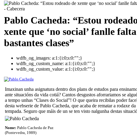
Pablo Cacheda: “Estou rodeado
xente que ‘no social’ fanlle falta
bastantes clases”
wdfb_og_images:
a:1:{i:0;s:0:"";}
wdfb_og_custom_name:
a:1:{i:0;s:0:"";}
wdfb_og_custom_value:
a:1:{i:0;s:0:"";}
Imaxinan unha asignatura dentro dos plans de estudos para ensinarn
ante situacións da vida cotiá? Cantos desgustos aforrariamos se algu
a tempo unhas “Clases do Social”! O que queira recibilas poder facel
desta webserie de Pablo Cacheda, que acaba de rematar a rodaxe da
tempada. Seguro que máis de un se ten visto nalgunha destas situa
Nome:
Pablo Cacheda de Paz
(Pontevedra, 1989)