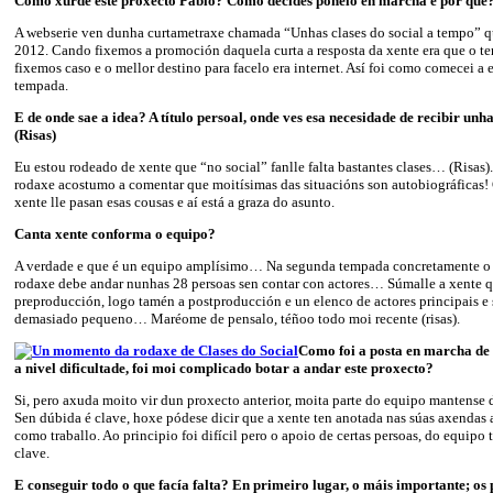
Como xurde este proxecto Pablo? Como decides poñelo en marcha e por que
A webserie ven dunha curtametraxe chamada “Unhas clases do social a tempo” q
2012. Cando fixemos a promoción daquela curta a resposta da xente era que o te
fixemos caso e o mellor destino para facelo era internet. Así foi como comecei a e
tempada.
E de onde sae a idea? A título persoal, onde ves esa necesidade de recibir unha
(Risas)
Eu estou rodeado de xente que “no social” fanlle falta bastantes clases… (Risas
rodaxe acostumo a comentar que moitísimas das situacións son autobiográficas!
xente lle pasan esas cousas e aí está a graza do asunto.
Canta xente conforma o equipo?
A verdade e que é un equipo amplísimo… Na segunda tempada concretamente o 
rodaxe debe andar nunhas 28 persoas sen contar con actores… Súmalle a xente q
preproducción, logo tamén a postproducción e un elenco de actores principais e
demasiado pequeno… Maréome de pensalo, téñoo todo moi recente (risas).
Como foi a posta en marcha de 
a nivel dificultade, foi moi complicado botar a andar este proxecto?
Si, pero axuda moito vir dun proxecto anterior, moita parte do equipo mantense 
Sen dúbida é clave, hoxe pódese dicir que a xente ten anotada nas súas axenda
como traballo. Ao principio foi difícil pero o apoio de certas persoas, do equipo t
clave.
E conseguir todo o que facía falta? En primeiro lugar, o máis importante; os 