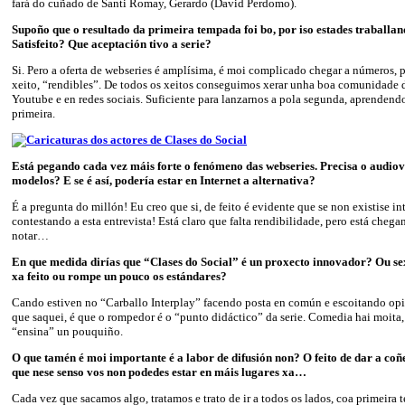
fará do cuñado de Santi Romay, Gerardo (David Perdomo).
Supoño que o resultado da primeira tempada foi bo, por iso estades traball
Satisfeito? Que aceptación tivo a serie?
Si. Pero a oferta de webseries é amplísima, é moi complicado chegar a números, 
xeito, “rendibles”. De todos os xeitos conseguimos xerar unha boa comunidade 
Youtube e en redes sociais. Suficiente para lanzarnos a pola segunda, aprendendo
primeira.
Está pegando cada vez máis forte o fenómeno das webseries. Precisa o audiov
modelos? E se é así, podería estar en Internet a alternativa?
É a pregunta do millón! Eu creo que si, de feito é evidente que se non existise in
contestando a esta entrevista! Está claro que falta rendibilidade, pero está cheg
notar…
En que medida dirías que “Clases do Social” é un proxecto innovador? Ou sex
xa feito ou rompe un pouco os estándares?
Cando estiven no “Carballo Interplay” facendo posta en común e escoitando opi
que saquei, é que o rompedor é o “punto didáctico” da serie. Comedia hai moita
“ensina” un pouquiño.
O que tamén é moi importante é a labor de difusión non? O feito de dar a coñe
que nese senso vos non podedes estar en máis lugares xa…
Cada vez que sacamos algo, tratamos e trato de ir a todos os lados, coa primeira