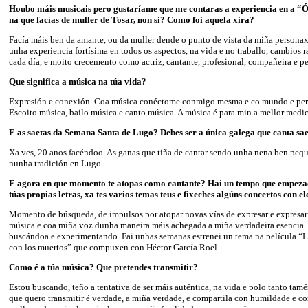
Houbo máis musicais pero gustaríame que me contaras a experiencia en a “Ó
na que facías de muller de Tosar, non si? Como foi aquela xira?
Facía máis ben da amante, ou da muller dende o punto de vista da miña personaxe 
unha experiencia fortísima en todos os aspectos, na vida e no traballo, cambios r
cada día, e moito crecemento como actriz, cantante, profesional, compañeira e pe
Que significa a música na túa vida?
Expresión e conexión. Coa música conéctome conmigo mesma e co mundo e per
Escoito música, bailo música e canto música. A música é para min a mellor medic
E as saetas da Semana Santa de Lugo? Debes ser a única galega que canta s
Xa ves, 20 anos facéndoo. As ganas que tiña de cantar sendo unha nena ben peq
nunha tradición en Lugo.
E agora en que momento te atopas como cantante? Hai un tempo que empezach
túas propias letras, xa tes varios temas teus e fixeches algúns concertos con e
Momento de búsqueda, de impulsos por atopar novas vías de expresar e expresarm
música e coa miña voz dunha maneira máis achegada a miña verdadeira esencia. 
buscándoa e experimentando. Fai unhas semanas estrenei un tema na película “
con los muertos” que compuxen con Héctor García Roel.
Como é a túa música? Que pretendes transmitir?
Estou buscando, teño a tentativa de ser máis auténtica, na vida e polo tanto tam
que quero transmitir é verdade, a miña verdade, e compartila con humildade e c