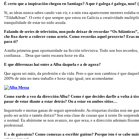
É certo que a inspiración chegou en Santiago? A que é galega é galega, non? (
Si, as ideas nunca sabes cando van vir, e a min esta apareceume mentres rodaba e
“Tilda&Jean”. O certo é que sempre que estou en Galicia a creatividade multiplí
tranquilidade de estar no nido axuda.
Falando de series de televisión, non podo deixar de recordar “Os Atlánticos”
che fixo darte a coñecer como actriz. Como recordas aquel proxecto? Eras m
para ti?
A miña primeira gran oportunidade na ficción televisiva. Todo son bos recordos, 
confianza… Desa que tanto escasea hoxe en día.
E que diferenzas hai entre a Alba daquela e a de agora?
Que agora sei máis, da profesión e da vida. Pero o que non cambiou é que daquela
200% de min no meu traballo e hoxe sigo igual, sen acomodarme.
Como xurde a vea da dirección Alba? Como é que decides darlle a volta á tixo
pasar de estar diante a estar detrás? Ou a estar en ambos sitios…
Inquietude e moitas ganas de seguir aprendendo. As etiquetas ríxidas non me gus
podo ser actriz e tamén dirixir? Son esta clase de cousas que á xente lle sorpre
o normal. Eu abúrrome se non avanzo, no que sexa, e a dirección ademais fíxome 
profesional.
E a de guionista? Como comezas a escribir guións? Porque isto é se cabe máis