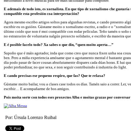
mellorando a nivel musical para ter máis facilidade para compoñer.
E ademais de todo isto, es xornalista. En que tipo de xornalismo che gustaría
compatible esta profesión coa interpretación?
Agora mesmo escribo artigos soltos para algunhas revistas, e cando presento al
escribir eu os guións. Gústame moito o xornalismo escrito, a radio e o “xornalis
último coido que non é moi compatible con rodar películas. Teño tamén o soño 
no estranxeiro de voluntaria nalgún proxecto solidario, e escribir da maneira que
E é posible facelo todo? Xa sabes o que din, “quen moito aperta…”
Supoño que é máis agotador, inda que como creo que nunca fixen unha soa cou
ben. Pero a miña experiencia amósame que o agotamento mental é bastante gra
día podo pasar de facer cousas absolutamente dispares cada dúas horas. E hai que
poder profundizar, no que sexa, e non seguir contribuindo á industria do light.
E cando precisas ese pequeno respiro, que fas? Que te relaxa?
Gústame moito bailar, vou a clases case todos os días. Tamén saio a correr. Ler, ver
escribir… E acompañarme de bos amigos.
Pois moita sorte con todos eses proxectos Alba e moitas grazas por conversar
Por: Úrsula Lorenzo Ruibal