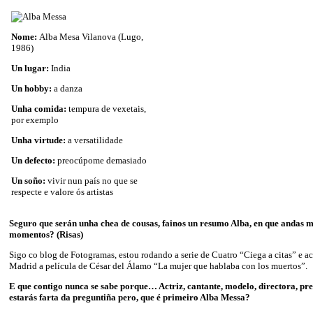
Nome:
Alba Mesa Vilanova (Lugo,
1986)
Un lugar:
India
Un hobby:
a danza
Unha comida:
tempura de vexetais,
por exemplo
Unha virtude:
a versatilidade
Un defecto:
preocúpome demasiado
Un soño:
vivir nun país no que se
respecte e valore ós artistas
Seguro que serán unha chea de cousas, fainos un resumo Alba, en que andas m
momentos? (Risas)
Sigo co blog de Fotogramas, estou rodando a serie de Cuatro “Ciega a citas” e ac
Madrid a película de César del Álamo “La mujer que hablaba con los muertos”.
E que contigo nunca se sabe porque… Actriz, cantante, modelo, directora, p
estarás farta da preguntiña pero, que é primeiro Alba Messa?