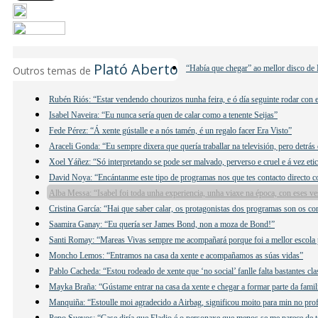
Plató Aberto
“Había que chegar” ao mellor disco de 
Outros temas de
Rubén Riós: “Estar vendendo chourizos nunha feira, e ó día seguinte rodar con e
Isabel Naveira: “Eu nunca sería quen de calar como a tenente Seijas”
Fede Pérez: “Á xente gústalle e a nós tamén, é un regalo facer Era Visto”
Araceli Gonda: “Eu sempre dixera que quería traballar na televisión, pero detrás
Xoel Yáñez: “Só interpretando se pode ser malvado, perverso e cruel e á vez eti
David Noya: “Encántanme este tipo de programas nos que tes contacto directo c
Alba Messa: “Isabel foi toda unha experiencia, unha viaxe na época, con eses ves
Cristina García: “Hai que saber calar, os protagonistas dos programas son os c
Saamira Ganay: “Eu quería ser James Bond, non a moza de Bond!”
Santi Romay: “Mareas Vivas sempre me acompañará porque foi a mellor escola 
Moncho Lemos: “Entramos na casa da xente e acompañamos as súas vidas”
Pablo Cacheda: “Estou rodeado de xente que ‘no social’ fanlle falta bastantes cla
Mayka Braña: “Gústame entrar na casa da xente e chegar a formar parte da famil
Manquiña: “Estoulle moi agradecido a Airbag, significou moito para min no prof
Pepo Suevos: “Case diría que Eladio é o personaxe que menos se me parece de t