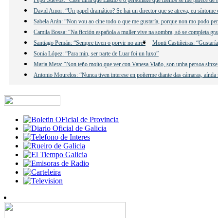
David Amor: “Un papel dramático? Se hai un director que se atreva, eu síntome 
Sabela Arán: “Non vou ao cine todo o que me gustaría, porque non mo podo per
Camila Bossa: “Na ficción española a muller vive na sombra, só se completa gr
Santiago Pemán: “Sempre tiven o porvir no aire”
Monti Castiñeiras: “Gustarí
Sonia López: “Para min, ser parte de Luar foi un luxo”
María Mera: “Non teño moito que ver con Vanesa Viaño, son unha persoa sinxe
Antonio Mourelos: “Nunca tiven interese en poñerme diante das cámaras, aínda s