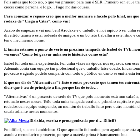
Pois antes que todo iso, o que vai primeiro para min é SER. Primeiro son eu, e tr
crecer como persona, e logo… Fago moitas cousas.
Para comezar o repaso creo que a mellor maneira é facelo polo final, así que 
rodaxe de “Ciega a Citas”, como vai?
Acabo de empezar e vai moi ben! A rodaxe e o traballo é moi rápido ó ser unha se
divertido tamén ó estar rodeada de amigos, é un bo reto traballar a este ritmo e 
ten o meu mesmo nome.
E tamén estamos a punto de verte na próxima tempada de Isabel de TVE, non 
veremos? Como foi gravar unha serie histórica como esta?
Isabel foi toda unha experiencia. Foi unha viaxe na época, nos espazos, con eses 
Ademais conta cun equipo tan profesional que o traballo faise doado. Encantoum
proxecto e agardo podelo compartir con todo o público en canto se emita esta te
E que me dis de “Alternativas”? Este é outro proxecto que tamén tes entrem
dicir que é teu de principio a fin, porque fas de todo…
“Alternativas” é un proxecto de serie de TV que polo momento está nun caixón,
retomalo nestes meses. Teño toda unha tempada escrita, o primeiro capítulo e pa
rodados cun equipo estupendo, un montón de traballo feito pero outro montón de
sacala adiante nestes momentos.
Dirixida, escrita e protagonizada por ti… Difícil?
Foi difícil, si, e moi ambicioso. O que aprendín foi moito, pero agardo que esta
axude a reconducir o proxecto, porque a materia prima é francamente boa.