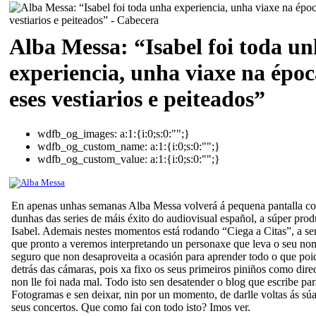
Alba Messa: “Isabel foi toda u
experiencia, unha viaxe na époc
eses vestiarios e peiteados”
wdfb_og_images:
a:1:{i:0;s:0:"";}
wdfb_og_custom_name:
a:1:{i:0;s:0:"";}
wdfb_og_custom_value:
a:1:{i:0;s:0:"";}
En apenas unhas semanas Alba Messa volverá á pequena pantalla co
dunhas das series de máis éxito do audiovisual español, a súper pr
Isabel. Ademais nestes momentos está rodando “Ciega a Citas”, a se
que pronto a veremos interpretando un personaxe que leva o seu no
seguro que non desaproveita a ocasión para aprender todo o que poi
detrás das cámaras, pois xa fixo os seus primeiros piniños como direc
non lle foi nada mal. Todo isto sen desatender o blog que escribe par
Fotogramas e sen deixar, nin por un momento, de darlle voltas ás súa
seus concertos. Que como fai con todo isto? Imos ver.