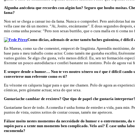
Algunha anécdota que recordes con algún fan? Seguro que houbo moitas. Che
fama?
Non sei se chega a cansar iso da fama. Nunca o comprobei. Pero anécdotas hai m
vella case me dá un morreo. “Ai, Josito, encántasme”. E dous segundos despois,
min coma unha posesa: “Pero non sexas burriño, que o cura malla en ti coma no f
Como dicías, ademais de actor tamén fuches guionista, é difícil 
En Mareas, como xa che comentei, empecei de lingüista. Aprendín moitísimo, de 
base para o meu traballo como actor. Como tamén me gustaba escribir, fixéronme
varios guións. Se algo che gusta, velo menos difícil. Eu, sen ter formación espec
fíxenme un pouco autodidacta e confiei bastante no instinto. Polo de agora vai 
E sempre dende o humor… Non te ves noutro xénero ou é que é difícil cando 
converterse nun referente como es ti?
Eu véxome en calquera lugar para o que me chamen. Polo de agora as experienci
cómicas, pero gústame actuar, sexa do que sexa.
Gustaríache cambiar de rexistro? Que tipo de papel che gustaría interpretar
Gustaríame facer de todo. A comedia é unha forma de enteder a vida, para min. Pe
puntos de vista, outros xeitos de contar cousas, tamén me apetecen.
Fálase moito nestes momentos da necesidade do humor e o entretemento, da ví
supón para a xente nun momento ben complicado. Velo así? É case unha labor 
encomenda?