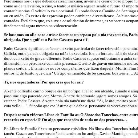
Pero somos nós os que debemos crear, imaxinar, inventar e crear o noso propio fut
como as de televisión, o cine, o teatro, a música seguen sendo o futuro. O import
contar historias. O vehículo xa é opcional. Eu podo facer o Camiño de Santiago a
ou en avión. Os xeitos de expresión poden cambiar e diversificarse. As historias e
contadas. Está claro que, co auxe e cosolidación de internet, as webseries ocupa
fundamental agora mesmo na videocreación.
Se botamos un ollo cara atrás e facemos un repaso pola túa traxectoria, Pad
obrigada. Que significou Padre Casares para ti?
Padre Casares significou coñecer un xeito particular de facer televisión para min
Galicia, outra parada obrigada na miña traxectoria. Era un formato máis de sketc
duro, cun xeito de gravar diferente. Padre Casares supuxo enfrontarme a unha ser
dimensión, un personaxe con máis presenza. O xeito de gravar ensinoume moito, 
planos cortos… E tamén os novos compañeiros que fixen daquela: Morris, Fina C
outros. E de Josito, que dicir? Un tipo entrañable, de bo corazón, boa xente,… Ata
Ti, e os espectadores! Por que cres que foi así?
A xente colleulle cariño porque era un bo tipo. Fiel ao seu alcalde, cuñado e am
pasoume algo parecido con Morris. A parte de admiralo, agora somos amigos. Só 
estar en Padre Casares. A xente pola rúa tamén me dicía. “Ai, Josito, moitos paus 
cura vello… “. Supoño que esa lástima que daba a personaxe ás veces axudou a 
Despois tamén viñeron Libro de Familia ou O Show dos Tonechos, entre outro
recordes en especial? Ou algo que recordes de cada un dos proxectos…
En Libro de Familia fixen un personaxe episódico. No Show dos Tonechos traba
tamén. Grazas aos Tonechos coñecín tamén un bo amigo, Xavier Manteiga, un dos