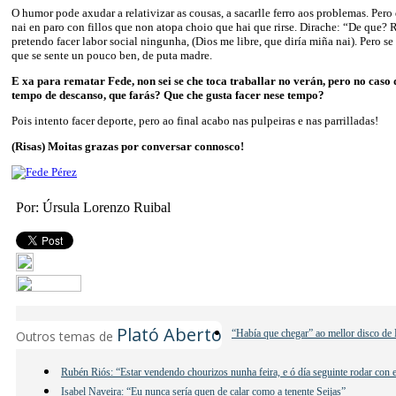
O humor pode axudar a relativizar as cousas, a sacarlle ferro aos problemas. Pero
nai en paro con fillos que non atopa choio que hai que rirse. Dirache: “De que? R
pretendo facer labor social ningunha, (Dios me libre, que diría miña nai). Pero se
que se sente un pouco ben, de puta madre.
E xa para rematar Fede, non sei se che toca traballar no verán, pero no caso 
tempo de descanso, que farás? Que che gusta facer nese tempo?
Pois intento facer deporte, pero ao final acabo nas pulpeiras e nas parrilladas!
(Risas) Moitas grazas por conversar connosco!
Por: Úrsula Lorenzo Ruibal
Plató Aberto
“Había que chegar” ao mellor disco de 
Outros temas de
Rubén Riós: “Estar vendendo chourizos nunha feira, e ó día seguinte rodar con e
Isabel Naveira: “Eu nunca sería quen de calar como a tenente Seijas”