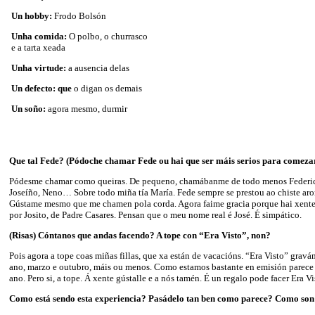
Un hobby:
Frodo Bolsón
Unha comida:
O polbo, o churrasco
e a tarta xeada
Unha virtude:
a ausencia delas
Un defecto: que
o digan os demais
Un soño:
agora mesmo, durmir
Que tal Fede? (Pódoche chamar Fede ou hai que ser máis serios para comezar
Pódesme chamar como queiras. De pequeno, chamábanme de todo menos Federic
Joseíño, Neno… Sobre todo miña tía María. Fede sempre se prestou ao chiste aro
Gústame mesmo que me chamen pola corda. Agora faime gracia porque hai xente
por Josito, de Padre Casares. Pensan que o meu nome real é José. É simpático.
(Risas) Cóntanos que andas facendo? A tope con “Era Visto”, non?
Pois agora a tope coas miñas fillas, que xa están de vacacións. “Era Visto” grav
ano, marzo e outubro, máis ou menos. Como estamos bastante en emisión parece
ano. Pero si, a tope. Á xente gústalle e a nós tamén. É un regalo pode facer Era Vi
Como está sendo esta experiencia? Pasádelo tan ben como parece? Como son