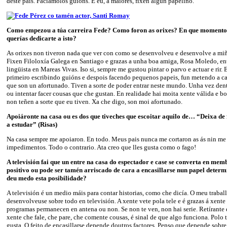
deste país. Faciámolos guións. E eu, a maiores, fixen algún papeliño.
Como empezou a túa carreira Fede? Como foron as orixes? En que momento 
querías dedicarte a isto?
As orixes non tiveron nada que ver con como se desenvolveu e desenvolve a mi
Fixen Filoloxía Galega en Santiago e grazas a unha boa amiga, Rosa Moledo, entr
lingüista en Mareas Vivas. Iso si, sempre me gustou pintar o parvo e actuar e rir. 
primeiro escribindo guións e despois facendo pequenos papeis, fun metendo a ca
que son un afortunado. Tiven a sorte de poder entrar neste mundo. Unha vez dentr
ou intentar facer cousas que che gustan. En realidade hai moita xente válida e b
non teñen a sorte que eu tiven. Xa che digo, son moi afortunado.
Apoiáronte na casa ou es dos que tiveches que escoitar aquilo de… “Deixa de 
a estudar” (Risas)
Na casa sempre me apoiaron. En todo. Meus pais nunca me cortaron as ás nin m
impedimentos. Todo o contrario. Ata creo que lles gusta como o fago!
A televisión fai que un entre na casa do espectador e case se converta en memb
positivo ou pode ser tamén arriscado de cara a encasillarse nun papel dete
deu medo esta posibilidade?
A televisión é un medio máis para contar historias, como che dicía. O meu trabal
desenvolveuse sobre todo en televisión. A xente vete pola tele e é grazas á xente 
programas permanecen en antena ou non. Se non te ven, non hai serie. Retírante
xente che fale, che pare, che comente cousas, é sinal de que algo funciona. Polo t
gusta. O feito de encasillarse depende doutros factores. Penso que depende sob