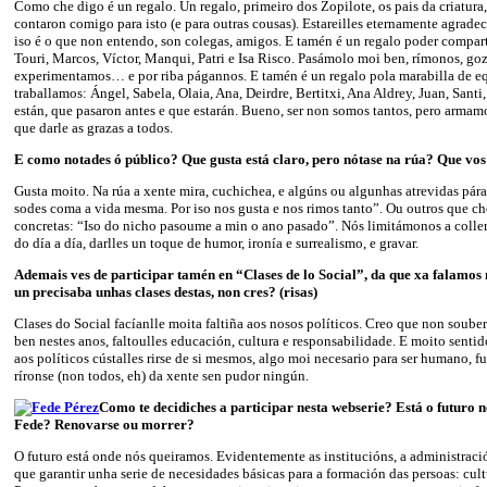
Como che digo é un regalo. Un regalo, primeiro dos Zopilote, os pais da criatura
contaron comigo para isto (e para outras cousas). Estareilles eternamente agradeci
iso é o que non entendo, son colegas, amigos. E tamén é un regalo poder compart
Touri, Marcos, Víctor, Manqui, Patri e Isa Risco. Pasámolo moi ben, rímonos, go
experimentamos… e por riba págannos. E tamén é un regalo pola marabilla de e
traballamos: Ángel, Sabela, Olaia, Ana, Deirdre, Bertitxi, Ana Aldrey, Juan, Santi
están, que pasaron antes e que estarán. Bueno, ser non somos tantos, pero armam
que darle as grazas a todos.
E como notades ó público? Que gusta está claro, pero nótase na rúa? Que vos
Gusta moito. Na rúa a xente mira, cuchichea, e algúns ou algunhas atrevidas pára
sodes coma a vida mesma. Por iso nos gusta e nos rimos tanto”. Ou outros que ch
concretas: “Iso do nicho pasoume a min o ano pasado”. Nós limitámonos a coller 
do día a día, darlles un toque de humor, ironía e surrealismo, e gravar.
Ademais ves de participar tamén en “Clases de lo Social”, da que xa falamos 
un precisaba unhas clases destas, non cres? (risas)
Clases do Social facíanlle moita faltiña aos nosos políticos. Creo que non soub
ben nestes anos, faltoulles educación, cultura e responsabilidade. E moito senti
aos políticos cústalles rirse de si mesmos, algo moi necesario para ser humano, 
ríronse (non todos, eh) da xente sen pudor ningún.
Como te decidiches a participar nesta webserie? Está o futuro n
Fede? Renovarse ou morrer?
O futuro está onde nós queiramos. Evidentemente as institucións, a administraci
que garantir unha serie de necesidades básicas para a formación das persoas: cult