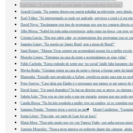
Fede Pérez: “Á xente gústalle e a nós tamén, é un regalo facer Era Visto”
Araceli Gonda: “Eu sempre dixera que quería traballar na televisión, pero detrás
Xoel Yáñez: “Só interpretando se pode ser malvado, perverso e cruel e á vez eti
David Noya: “Encántanme este tipo de programas nos que tes contacto directo c
Alba Messa: “Isabel foi toda unha experiencia, unha viaxe na época, con eses ves
Cristina García: “Hai que saber calar, os protagonistas dos programas son os c
Saamira Ganay: “Eu quería ser James Bond, non a moza de Bond!”
Santi Romay: “Mareas Vivas sempre me acompañará porque foi a mellor escola 
Moncho Lemos: “Entramos na casa da xente e acompañamos as súas vidas”
Pablo Cacheda: “Estou rodeado de xente que ‘no social’ fanlle falta bastantes cla
Mayka Braña: “Gústame entrar na casa da xente e chegar a formar parte da famil
Manquiña: “Estoulle moi agradecido a Airbag, significou moito para min no prof
Pepo Suevos: “Case diría que Eladio é o personaxe que menos se me parece de t
David Amor: “Un papel dramático? Se hai un director que se atreva, eu síntome 
Sabela Arán: “Non vou ao cine todo o que me gustaría, porque non mo podo per
Camila Bossa: “Na ficción española a muller vive na sombra, só se completa gr
Santiago Pemán: “Sempre tiven o porvir no aire”
Monti Castiñeiras: “Gustarí
Sonia López: “Para min, ser parte de Luar foi un luxo”
María Mera: “Non teño moito que ver con Vanesa Viaño, son unha persoa sinxe
Antonio Mourelos: “Nunca tiven interese en poñerme diante das cámaras, aínda s