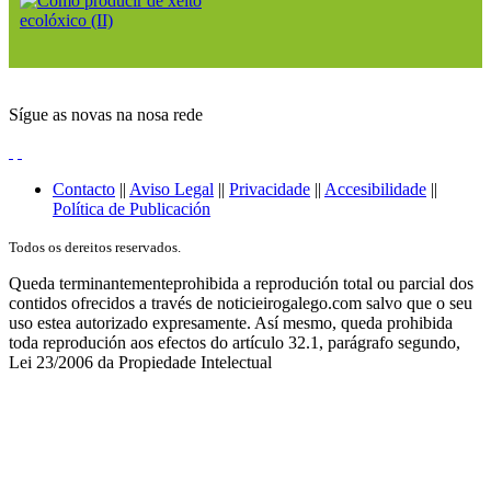
Sígue as novas na nosa rede
Contacto
||
Aviso Legal
||
Privacidade
||
Accesibilidade
||
Política de Publicación
Todos os dereitos reservados.
Queda terminantementeprohibida a reprodución total ou parcial dos
contidos ofrecidos a través de noticieirogalego.com salvo que o seu
uso estea autorizado expresamente. Así mesmo, queda prohibida
toda reprodución aos efectos do artículo 32.1, parágrafo segundo,
Lei 23/2006 da Propiedade Intelectual