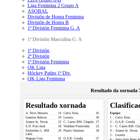
Liga Feminina 2 Grupo A
ASOBAL
División de Honra Feminina
División de Honra B
1ª División Feminina G. A
1ª División Masculina G. A
1ª División
2ª División
1ª División Feminina
OK Liga
Hóckey Patíns 1ª Div.
OK Liga Feminina
Resultado da xornada 7
Resultado xornada
Clasifica
A. Novo Mesoiro
14
Calvo Xiria
42
Equipo
Granitos Ibéricos
29
Luceros
30
1 - Calvo Xiria
Acanor At. Novas
22
C. Castro BM. Chapela
27
2 - O.A.R. Coruña
E.D. Poio Artai
20
Vitaldent Pontevedra
23
3 - C. Castro BM. Cha
Embutidos L. BM
29
Plastic Omnium
28
4 - Acanor At. Novas
Lalín
5 - Luceros
Magope Coia
32
O.A.R. Coruña
37
6 - Servi-Auto Bueu At