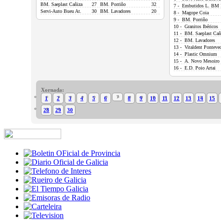
BM. Saeplast Cañiza
27
BM. Porriño
32
7 - Embutidos L. BM 
Servi-Auto Bueu At.
30
BM. Lavadores
20
8 - Magope Coia
9 - BM. Porriño
10 - Granitos Ibéricos
11 - BM. Saeplast Cañ
12 - BM. Lavadores
13 - Vitaldent Ponteve
14 - Plastic Omnium
15 - A. Novo Mesoiro
16 - E.D. Poio Artai
Xornada:
7
1
2
3
4
5
6
8
9
10
11
12
13
14
15
28
29
30