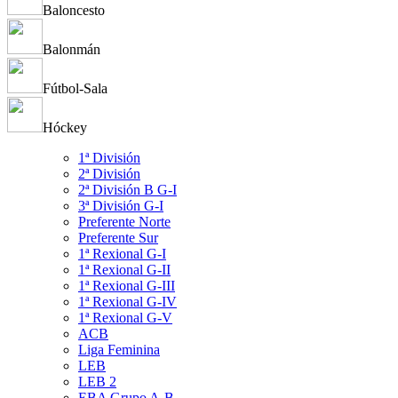
Baloncesto
Balonmán
Fútbol-Sala
Hóckey
1ª División
2ª División
2ª División B G-I
3ª División G-I
Preferente Norte
Preferente Sur
1ª Rexional G-I
1ª Rexional G-II
1ª Rexional G-III
1ª Rexional G-IV
1ª Rexional G-V
ACB
Liga Feminina
LEB
LEB 2
EBA Grupo A-B