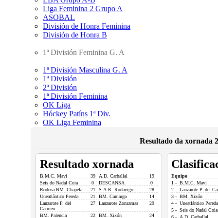
Liga Feminina 2 Grupo A
ASOBAL
División de Honra Feminina
División de Honra B
1ª División Feminina G. A
1ª División Masculina G. A
1ª División
2ª División
1ª División Feminina
OK Liga
Hóckey Patíns 1ª Div.
OK Liga Feminina
Resultado da xornada 2
Resultado xornada
Clasifica
B.M.C. Mavi
39
A.D. Carballal
19
Equipo
Seis do Nadal Coia
0
DESCANSA
0
1 - B.M.C. Mavi
Rodosa BM. Chapela
21
S.A.R. Rodavigo
28
2 - Lanzarote P. del C
Uneatlántico Pereda
21
BM. Camargo
14
3 - BM. Xixón
Lanzarote P. del
27
Lanzarote Zonzamas
29
4 - Uneatlántico Pereda
Carmen
5 - Seis do Nadal Coia
BM. Palencia
22
BM. Xixón
24
6 - A.D. Carballal