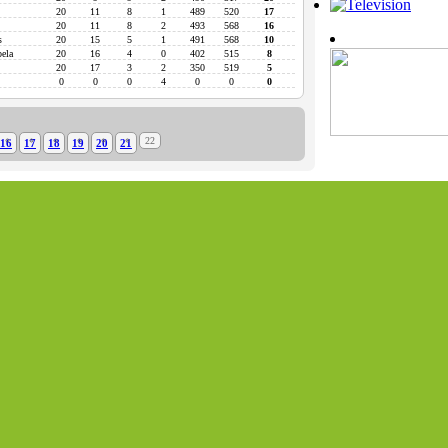
20
11
8
1
489
520
17
20
11
8
2
493
568
16
s
20
15
5
1
491
568
10
ela
20
16
4
0
402
515
8
20
17
3
2
350
519
5
0
0
0
4
0
0
0
22
16
17
18
19
20
21