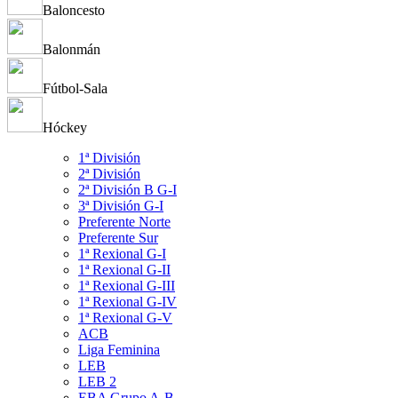
Baloncesto
Balonmán
Fútbol-Sala
Hóckey
1ª División
2ª División
2ª División B G-I
3ª División G-I
Preferente Norte
Preferente Sur
1ª Rexional G-I
1ª Rexional G-II
1ª Rexional G-III
1ª Rexional G-IV
1ª Rexional G-V
ACB
Liga Feminina
LEB
LEB 2
EBA Grupo A-B