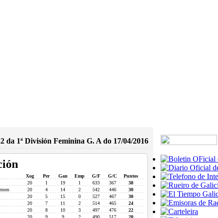
2 da 1ª División Feminina G. A do 17/04/2016
ción
Xog
Per
Gan
Emp
G/F
G/C
Puntos
20
1
19
1
633
367
38
armen
20
4
14
2
542
446
30
20
5
15
0
527
467
30
20
7
11
2
514
465
24
20
8
10
3
497
476
22
20
9
9
2
490
517
20