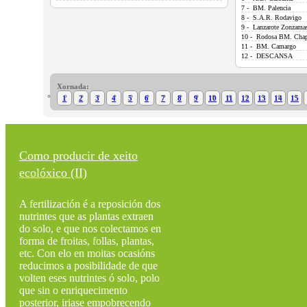
7 - BM. Palencia
8 - S.A.R. Rodavigo
9 - Lanzarote Zonzama
10 - Rodosa BM. Chap
11 - BM. Camargo
12 - DESCANSA
Xornada:
1
2
3
4
5
6
7
8
9
10
11
12
13
14
15
Como producir de xeito
ecolóxico (II)
A fertilización é a reposición dos
nutrintes que as plantas extraen
do solo, e que nos colectamos en
forma de froitas, follas, plantas,
etc. Con elo en moitas ocasións
reducimos a posibilidade de que
volten eses nutrintes ó solo, polo
que sin o enriquecimento
posterior, iriase empobrecendo