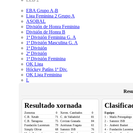
EBA Grupo A-B
Liga Feminina 2 Grupo A
ASOBAL
División de Honra Feminina
División de Honra B
1ª División Feminina G. A
1ª División Masculina G. A
1ª División
2ª División
1ª División Feminina
OK Liga
Hóckey Patíns 1ª Div.
OK Liga Feminina
L
Resu
Resultado xornada
Clasifica
Zornotza
0
Xuven. Cambados
0
Equipo
C.B. Xetafe
71
C. de Valladolid
81
1 - Marín Peixegalego
C.B. Tarragona
75
Coviran Granada
84
2 - Sammic ISB
Fundación Lucentum
79
Aceitunas Fragata
61
3 - Araberri Basket
Simply Olivar
68
Sammic ISB
76
4 - Fundación Lucent