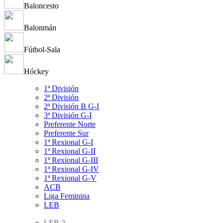
Baloncesto
Balonmán
Fútbol-Sala
Hóckey
1ª División
2ª División
2ª División B G-I
3ª División G-I
Preferente Norte
Preferente Sur
1ª Rexional G-I
1ª Rexional G-II
1ª Rexional G-III
1ª Rexional G-IV
1ª Rexional G-V
ACB
Liga Feminina
LEB
LEB 2