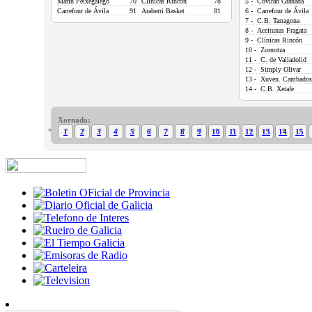
Marín Peixegalego
70
Clínicas Rincón
78
5 - Coviran Granada
Carrefour de Ávila
91
Araberri Basket
81
6 - Carrefour de Ávila
7 - C.B. Tarragona
8 - Aceitunas Fragata
9 - Clínicas Rincón
10 - Zornotza
11 - C. de Valladolid
12 - Simply Olivar
13 - Xuven. Cambados
14 - C.B. Xetafe
Xornada:
1
2
3
4
5
6
7
8
9
10
11
12
13
14
15