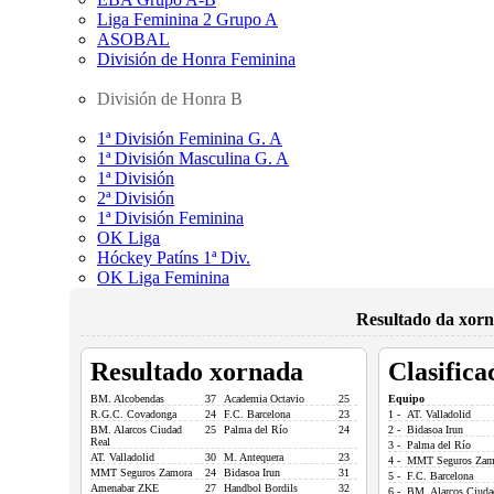
Liga Feminina 2 Grupo A
ASOBAL
División de Honra Feminina
División de Honra B
1ª División Feminina G. A
1ª División Masculina G. A
1ª División
2ª División
1ª División Feminina
OK Liga
Hóckey Patíns 1ª Div.
OK Liga Feminina
Resultado da xorn
Resultado xornada
Clasifica
BM. Alcobendas
37
Academia Octavio
25
Equipo
R.G.C. Covadonga
24
F.C. Barcelona
23
1 - AT. Valladolid
BM. Alarcos Ciudad
25
Palma del Río
24
2 - Bidasoa Irun
Real
3 - Palma del Río
AT. Valladolid
30
M. Antequera
23
4 - MMT Seguros Zam
MMT Seguros Zamora
24
Bidasoa Irun
31
5 - F.C. Barcelona
Amenabar ZKE
27
Handbol Bordils
32
6 - BM. Alarcos Ciuda