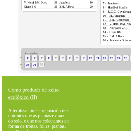
V. Herol BM. Nava
36
Juanfersa
30
7 - Juanfersa
Cisne BM
36
BM. A Roca
29
8 - Handbol Bordils
9 - R.G.C. Covadonga
10 - M. Antequera
11 - BM. Alcobendas
12 - V. Herol BM. Na
13 - Amenabar ZKE
14 - Cisne BM
15 - BM. A Roca
16 - Academia Octavio
Xornada:
1
2
3
4
5
6
7
8
9
10
11
12
13
14
15
30
28
29
Como producir de xeito
ecolóxico (II)
A fertilización é a reposición dos
nutrintes que as plantas extraen
do solo, e que nos colectamos en
forma de froitas, follas, plantas,