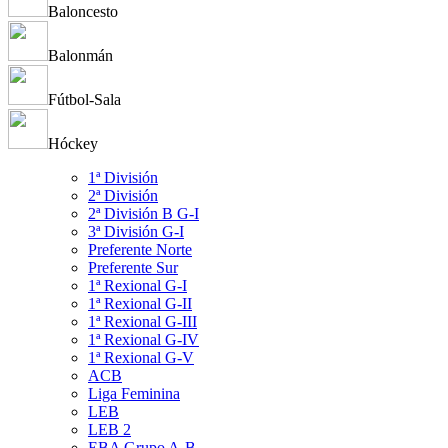
Baloncesto
Balonmán
Fútbol-Sala
Hóckey
1ª División
2ª División
2ª División B G-I
3ª División G-I
Preferente Norte
Preferente Sur
1ª Rexional G-I
1ª Rexional G-II
1ª Rexional G-III
1ª Rexional G-IV
1ª Rexional G-V
ACB
Liga Feminina
LEB
LEB 2
EBA Grupo A-B