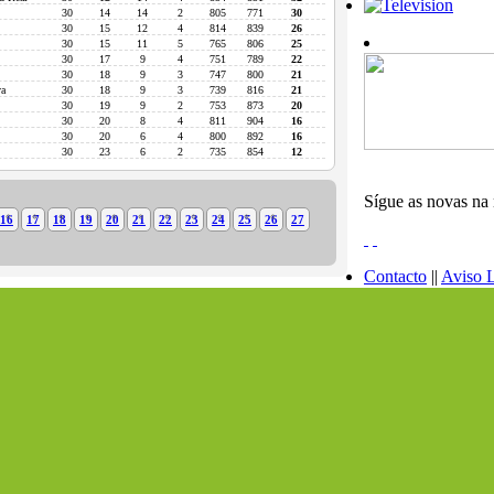
30
14
14
2
805
771
30
30
15
12
4
814
839
26
30
15
11
5
765
806
25
30
17
9
4
751
789
22
30
18
9
3
747
800
21
va
30
18
9
3
739
816
21
30
19
9
2
753
873
20
30
20
8
4
811
904
16
30
20
6
4
800
892
16
30
23
6
2
735
854
12
Sígue as novas na 
16
17
18
19
20
21
22
23
24
25
26
27
Contacto
||
Aviso 