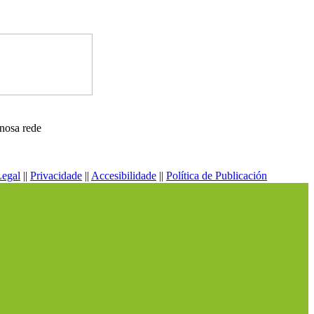
nosa rede
Legal
||
Privacidade
||
Accesibilidade
||
Política de Publicación