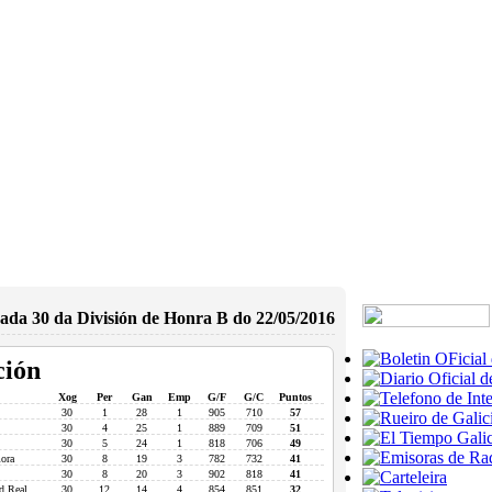
ada 30 da División de Honra B do 22/05/2016
ción
Xog
Per
Gan
Emp
G/F
G/C
Puntos
30
1
28
1
905
710
57
30
4
25
1
889
709
51
30
5
24
1
818
706
49
ora
30
8
19
3
782
732
41
30
8
20
3
902
818
41
d Real
30
12
14
4
854
851
32