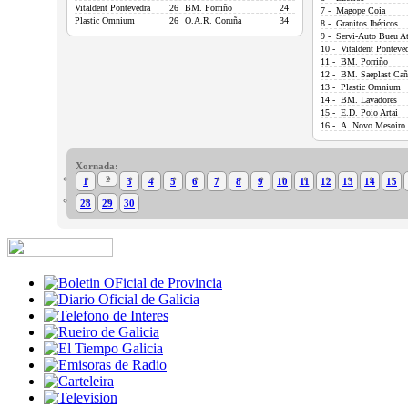
Vitaldent Pontevedra
26
BM. Porriño
24
7 - Magope Coia
Plastic Omnium
26
O.A.R. Coruña
34
8 - Granitos Ibéricos
9 - Servi-Auto Bueu At
10 - Vitaldent Ponteve
11 - BM. Porriño
12 - BM. Saeplast Cañ
13 - Plastic Omnium
14 - BM. Lavadores
15 - E.D. Poio Artai
16 - A. Novo Mesoiro
Xornada:
2
1
3
4
5
6
7
8
9
10
11
12
13
14
15
28
29
30