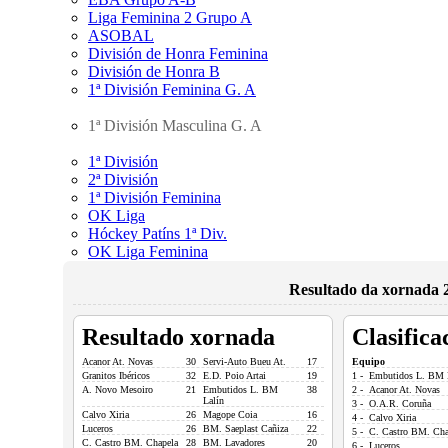
Liga Feminina 2 Grupo A
ASOBAL
División de Honra Feminina
División de Honra B
1ª División Feminina G. A
1ª División Masculina G. A
1ª División
2ª División
1ª División Feminina
OK Liga
Hóckey Patíns 1ª Div.
OK Liga Feminina
Resultado da xornada 2
Resultado xornada
Clasifica
Acanor At. Novas
30
Servi-Auto Bueu At.
17
Equipo
Granitos Ibéricos
32
E.D. Poio Artai
19
1 - Embutidos L. BM 
A. Novo Mesoiro
21
Embutidos L. BM
38
2 - Acanor At. Novas
Lalín
3 - O.A.R. Coruña
Calvo Xiria
26
Magope Coia
16
4 - Calvo Xiria
Luceros
26
BM. Saeplast Cañiza
22
5 - C. Castro BM. Cha
C. Castro BM. Chapela
28
BM. Lavadores
20
6 - Luceros