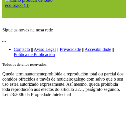
Sígue as novas na nosa rede
Contacto
||
Aviso Legal
||
Privacidade
||
Accesibilidade
||
Política de Publicación
Todos os dereitos reservados.
Queda terminantementeprohibida a reprodución total ou parcial dos
contidos ofrecidos a través de noticieirogalego.com salvo que o seu
uso estea autorizado expresamente. Así mesmo, queda prohibida
toda reprodución aos efectos do artículo 32.1, parágrafo segundo,
Lei 23/2006 da Propiedade Intelectual