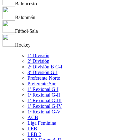
Baloncesto
Balonmán
Fútbol-Sala
Hóckey
1ª División
2ª División
2ª División B G-I
3ª División G-I
Preferente Norte
Preferente Sur
1ª Rexional G-I
1ª Rexional G-II
1ª Rexional G-III
1ª Rexional G-IV
1ª Rexional G-V
ACB
Liga Feminina
LEB
LEB 2
EBA Grupo A-B