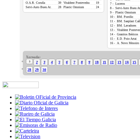
O.A.R. Coruña
39
Vitaldent Pontevedra
19
7 - Luceros
Servi-Auto Bueu At.
28
Plastic Omnium
24
8 - Servi-Auto Bueu At
9 - Plastic Omnium
10 - BM. Porriño
11 - BM. Saeplast Cañ
12 - BM. Lavadores
13 - Vitaldent Ponteve
14 - Granitos Ibéricos
15 - E.D. Poio Artai
16 - A. Novo Mesoiro
Xornada:
1
2
3
4
5
6
7
8
9
10
11
12
13
14
15
28
29
30