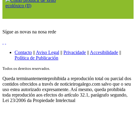
Sígue as novas na nosa rede
Contacto
||
Aviso Legal
||
Privacidade
||
Accesibilidade
||
Política de Publicación
Todos os dereitos reservados.
Queda terminantementeprohibida a reprodución total ou parcial dos
contidos ofrecidos a través de noticieirogalego.com salvo que o seu
uso estea autorizado expresamente. Así mesmo, queda prohibida
toda reprodución aos efectos do artículo 32.1, parágrafo segundo,
Lei 23/2006 da Propiedade Intelectual