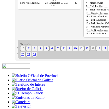
Servi-Auto Bueu At.
24
Embutidos L. BM
30
7 - Magope Coia
Lalín
8 - BM. Porriño
9 - Servi-Auto Bueu At
10 - Granitos Ibéricos
11 - Plastic Omnium
12 - BM. Lavadores
13 - BM. Saeplast Cañ
14 - Vitaldent Ponteve
15 - A. Novo Mesoiro
16 - E.D. Poio Artai
Xornada:
13
1
2
3
4
5
6
7
8
9
10
11
12
14
15
28
29
30