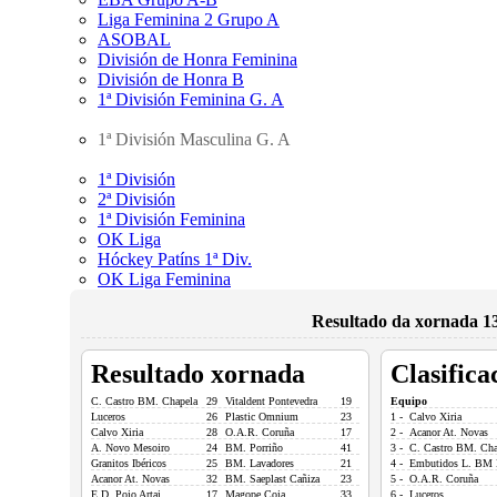
Liga Feminina 2 Grupo A
ASOBAL
División de Honra Feminina
División de Honra B
1ª División Feminina G. A
1ª División Masculina G. A
1ª División
2ª División
1ª División Feminina
OK Liga
Hóckey Patíns 1ª Div.
OK Liga Feminina
Resultado da xornada 13
Resultado xornada
Clasifica
C. Castro BM. Chapela
29
Vitaldent Pontevedra
19
Equipo
Luceros
26
Plastic Omnium
23
1 - Calvo Xiria
Calvo Xiria
28
O.A.R. Coruña
17
2 - Acanor At. Novas
A. Novo Mesoiro
24
BM. Porriño
41
3 - C. Castro BM. Cha
Granitos Ibéricos
25
BM. Lavadores
21
4 - Embutidos L. BM 
Acanor At. Novas
32
BM. Saeplast Cañiza
23
5 - O.A.R. Coruña
E.D. Poio Artai
17
Magope Coia
33
6 - Luceros