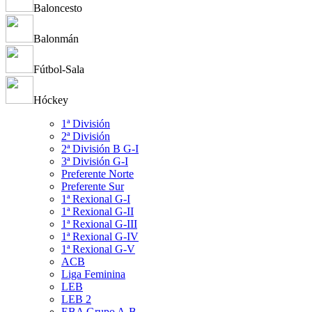
Baloncesto
Balonmán
Fútbol-Sala
Hóckey
1ª División
2ª División
2ª División B G-I
3ª División G-I
Preferente Norte
Preferente Sur
1ª Rexional G-I
1ª Rexional G-II
1ª Rexional G-III
1ª Rexional G-IV
1ª Rexional G-V
ACB
Liga Feminina
LEB
LEB 2
EBA Grupo A-B