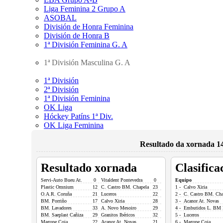
Liga Feminina 2 Grupo A
ASOBAL
División de Honra Feminina
División de Honra B
1ª División Feminina G. A
1ª División Masculina G. A
1ª División
2ª División
1ª División Feminina
OK Liga
Hóckey Patíns 1ª Div.
OK Liga Feminina
Resultado da xornada 14
Resultado xornada
Clasifica
Servi-Auto Bueu At.
0
Vitaldent Pontevedra
0
Equipo
Plastic Omnium
12
C. Castro BM. Chapela
23
1 - Calvo Xiria
O.A.R. Coruña
21
Luceros
22
2 - C. Castro BM. Cha
BM. Porriño
17
Calvo Xiria
28
3 - Acanor At. Novas
BM. Lavadores
33
A. Novo Mesoiro
29
4 - Embutidos L. BM 
BM. Saeplast Cañiza
29
Granitos Ibéricos
32
5 - Luceros
Magope Coia
22
Acanor At. Novas
21
6 - Magope Coia