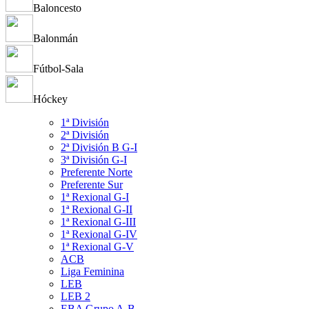
Baloncesto
Balonmán
Fútbol-Sala
Hóckey
1ª División
2ª División
2ª División B G-I
3ª División G-I
Preferente Norte
Preferente Sur
1ª Rexional G-I
1ª Rexional G-II
1ª Rexional G-III
1ª Rexional G-IV
1ª Rexional G-V
ACB
Liga Feminina
LEB
LEB 2
EBA Grupo A-B