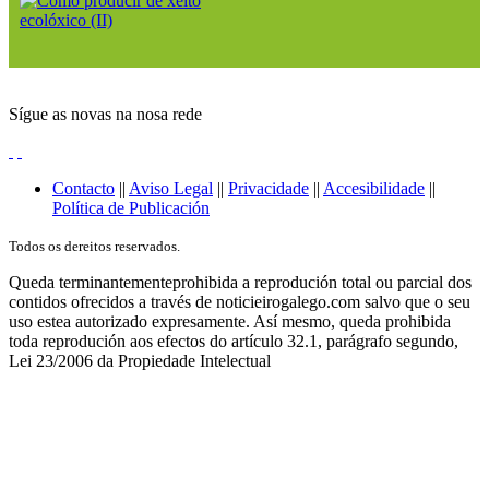
Sígue as novas na nosa rede
Contacto
||
Aviso Legal
||
Privacidade
||
Accesibilidade
||
Política de Publicación
Todos os dereitos reservados.
Queda terminantementeprohibida a reprodución total ou parcial dos
contidos ofrecidos a través de noticieirogalego.com salvo que o seu
uso estea autorizado expresamente. Así mesmo, queda prohibida
toda reprodución aos efectos do artículo 32.1, parágrafo segundo,
Lei 23/2006 da Propiedade Intelectual