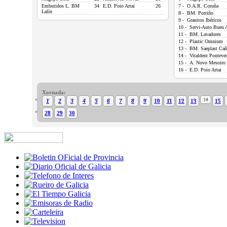
Embutidos L. BM
34
E.D. Poio Artai
26
7 - O.A.R. Coruña
Lalín
8 - BM. Porriño
9 - Granitos Ibéricos
10 - Servi-Auto Bueu 
11 - BM. Lavadores
12 - Plastic Omnium
13 - BM. Saeplast Cañ
14 - Vitaldent Ponteve
15 - A. Novo Mesoiro
16 - E.D. Poio Artai
Xornada:
14
1
2
3
4
5
6
7
8
9
10
11
12
13
15
28
29
30