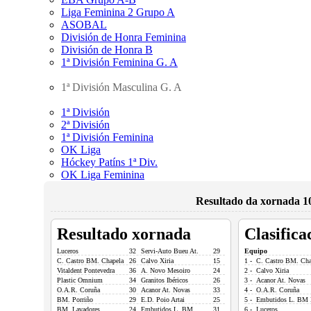
Liga Feminina 2 Grupo A
ASOBAL
División de Honra Feminina
División de Honra B
1ª División Feminina G. A
1ª División Masculina G. A
1ª División
2ª División
1ª División Feminina
OK Liga
Hóckey Patíns 1ª Div.
OK Liga Feminina
Resultado da xornada 10
Resultado xornada
Clasifica
Luceros
32
Servi-Auto Bueu At.
29
Equipo
C. Castro BM. Chapela
26
Calvo Xiria
15
1 - C. Castro BM. Cha
Vitaldent Pontevedra
36
A. Novo Mesoiro
24
2 - Calvo Xiria
Plastic Omnium
34
Granitos Ibéricos
26
3 - Acanor At. Novas
O.A.R. Coruña
30
Acanor At. Novas
33
4 - O.A.R. Coruña
BM. Porriño
29
E.D. Poio Artai
25
5 - Embutidos L. BM 
BM. Lavadores
24
Embutidos L. BM
31
6 - Luceros