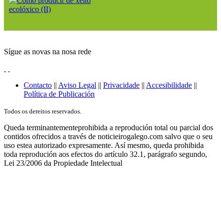
Sígue as novas na nosa rede
Contacto
||
Aviso Legal
||
Privacidade
||
Accesibilidade
||
Política de Publicación
Todos os dereitos reservados.
Queda terminantementeprohibida a reprodución total ou parcial dos
contidos ofrecidos a través de noticieirogalego.com salvo que o seu
uso estea autorizado expresamente. Así mesmo, queda prohibida
toda reprodución aos efectos do artículo 32.1, parágrafo segundo,
Lei 23/2006 da Propiedade Intelectual