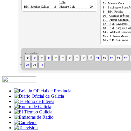
Lalín
7 - Magope Coia
BM. Saeplast Cañiza
24
Magope Coia
29
8 - Servi-Auto Bueu At
9 - BM. Porriño
10 - Granitos Ibéricos
11 - Plastic Omnium
12 - BM. Lavadores
13 - BM. Saeplast Cañ
14 - Vitaldent Ponteve
15 - A. Novo Mesoiro
16 - E.D. Poio Artai
Xornada:
10
1
2
3
4
5
6
7
8
9
11
12
13
14
15
28
29
30