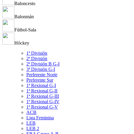
Baloncesto
Balonmán
Fútbol-Sala
Hóckey
1ª División
2ª División
2ª División B G-I
3ª División G-I
Preferente Norte
Preferente Sur
1ª Rexional G-I
1ª Rexional G-II
1ª Rexional G-III
1ª Rexional G-IV
1ª Rexional G-V
ACB
Liga Feminina
LEB
LEB 2
EBA Grupo A-B