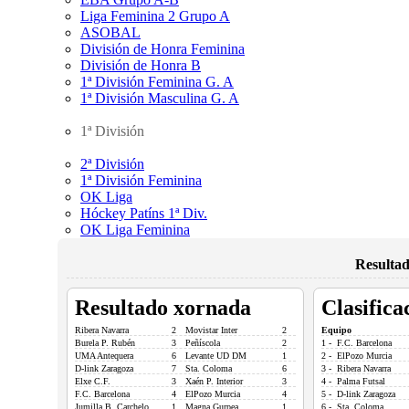
Liga Feminina 2 Grupo A
ASOBAL
División de Honra Feminina
División de Honra B
1ª División Feminina G. A
1ª División Masculina G. A
1ª División
2ª División
1ª División Feminina
OK Liga
Hóckey Patíns 1ª Div.
OK Liga Feminina
Resultad
Resultado xornada
Clasifica
Ribera Navarra
2
Movistar Inter
2
Equipo
Burela P. Rubén
3
Peñíscola
2
1 - F.C. Barcelona
UMA Antequera
6
Levante UD DM
1
2 - ElPozo Murcia
D-link Zaragoza
7
Sta. Coloma
6
3 - Ribera Navarra
Elxe C.F.
3
Xaén P. Interior
3
4 - Palma Futsal
F.C. Barcelona
4
ElPozo Murcia
4
5 - D-link Zaragoza
Jumilla B. Carchelo
1
Magna Gurpea
1
6 - Sta. Coloma