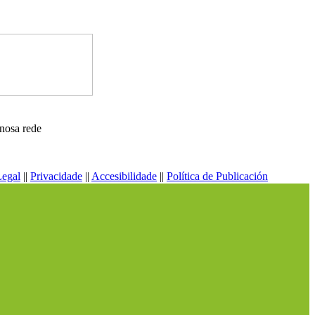
nosa rede
Legal
||
Privacidade
||
Accesibilidade
||
Política de Publicación