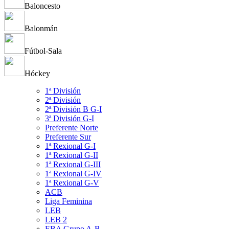
Baloncesto
Balonmán
Fútbol-Sala
Hóckey
1ª División
2ª División
2ª División B G-I
3ª División G-I
Preferente Norte
Preferente Sur
1ª Rexional G-I
1ª Rexional G-II
1ª Rexional G-III
1ª Rexional G-IV
1ª Rexional G-V
ACB
Liga Feminina
LEB
LEB 2
EBA Grupo A-B