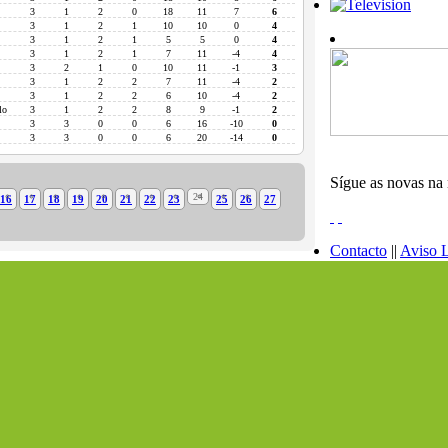
3
1
2
0
18
11
7
6
3
1
2
1
10
10
0
4
3
1
2
1
5
5
0
4
3
1
2
1
7
11
-4
4
3
2
1
0
10
11
-1
3
3
1
2
2
7
11
-4
2
3
1
2
2
6
10
-4
2
lo
3
1
2
2
8
9
-1
2
3
3
0
0
6
16
-10
0
3
3
0
0
6
20
-14
0
Sígue as novas na 
24
16
17
18
19
20
21
22
23
25
26
27
Contacto
||
Aviso 