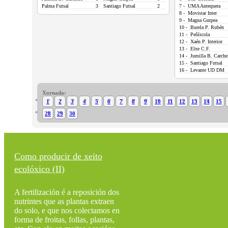
Palma Futsal
3
Santiago Futsal
2
7 - UMA Antequera
8 - Movistar Inter
9 - Magna Gurpea
10 - Burela P. Rubén
11 - Peñíscola
12 - Xaén P. Interior
13 - Elxe C.F.
14 - Jumilla B. Carche
15 - Santiago Futsal
16 - Levante UD DM
Xornada:
1
2
3
4
5
6
7
8
9
10
11
12
13
14
15
28
29
30
Como producir de xeito
ecolóxico (II)
A fertilización é a reposición dos
nutrintes que as plantas extraen
do solo, e que nos colectamos en
forma de froitas, follas, plantas,