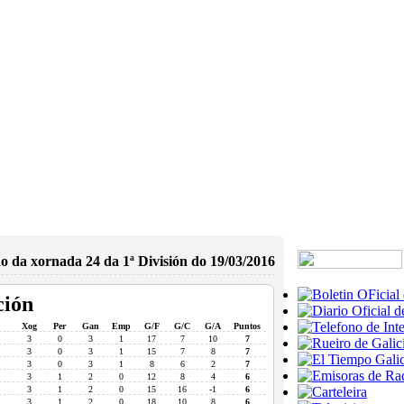
o da xornada 24 da 1ª División do 19/03/2016
ción
Xog
Per
Gan
Emp
G/F
G/C
G/A
Puntos
3
0
3
1
17
7
10
7
3
0
3
1
15
7
8
7
3
0
3
1
8
6
2
7
3
1
2
0
12
8
4
6
3
1
2
0
15
16
-1
6
3
1
2
0
18
10
8
6