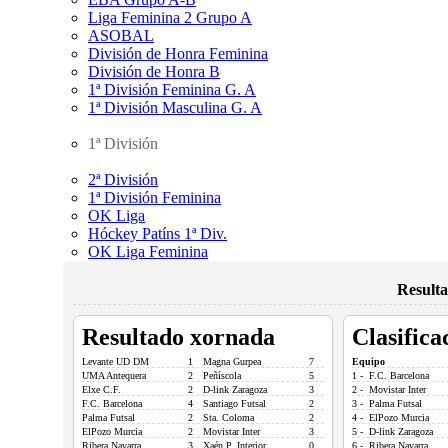
Liga Feminina 2 Grupo A
ASOBAL
División de Honra Feminina
División de Honra B
1ª División Feminina G. A
1ª División Masculina G. A
1ª División
2ª División
1ª División Feminina
OK Liga
Hóckey Patíns 1ª Div.
OK Liga Feminina
Resulta
Resultado xornada
Clasifica
Levante UD DM
1
Magna Gurpea
7
Equipo
UMA Antequera
2
Peñíscola
5
1 - F.C. Barcelona
Elxe C.F.
2
D-link Zaragoza
3
2 - Movistar Inter
F.C. Barcelona
4
Santiago Futsal
2
3 - Palma Futsal
Palma Futsal
2
Sta. Coloma
2
4 - ElPozo Murcia
ElPozo Murcia
2
Movistar Inter
3
5 - D-link Zaragoza
Ribera Navarra
3
Xaén P. Interior
0
6 - Ribera Navarra