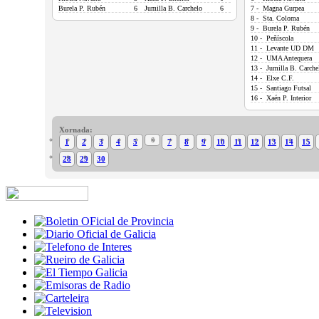
Burela P. Rubén
6
Jumilla B. Carchelo
6
7 - Magna Gurpea
8 - Sta. Coloma
9 - Burela P. Rubén
10 - Peñíscola
11 - Levante UD DM
12 - UMA Antequera
13 - Jumilla B. Carche
14 - Elxe C.F.
15 - Santiago Futsal
16 - Xaén P. Interior
Xornada:
6
1
2
3
4
5
7
8
9
10
11
12
13
14
15
28
29
30