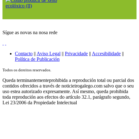
Sígue as novas na nosa rede
Contacto
||
Aviso Legal
||
Privacidade
||
Accesibilidade
||
Política de Publicación
Todos os dereitos reservados.
Queda terminantementeprohibida a reprodución total ou parcial dos
contidos ofrecidos a través de noticieirogalego.com salvo que o seu
uso estea autorizado expresamente. Así mesmo, queda prohibida
toda reprodución aos efectos do artículo 32.1, parágrafo segundo,
Lei 23/2006 da Propiedade Intelectual