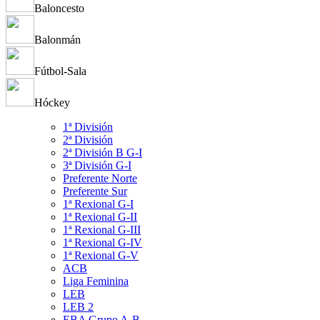
Baloncesto
Balonmán
Fútbol-Sala
Hóckey
1ª División
2ª División
2ª División B G-I
3ª División G-I
Preferente Norte
Preferente Sur
1ª Rexional G-I
1ª Rexional G-II
1ª Rexional G-III
1ª Rexional G-IV
1ª Rexional G-V
ACB
Liga Feminina
LEB
LEB 2
EBA Grupo A-B