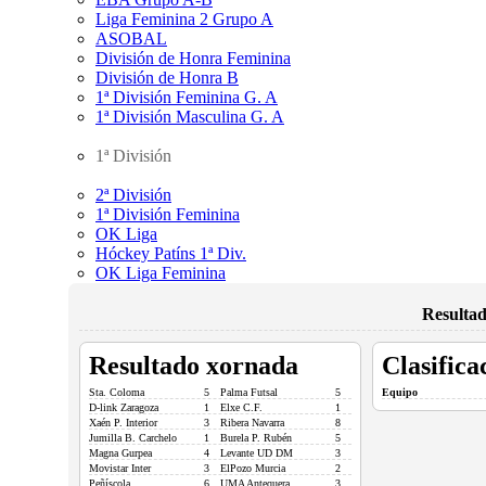
Liga Feminina 2 Grupo A
ASOBAL
División de Honra Feminina
División de Honra B
1ª División Feminina G. A
1ª División Masculina G. A
1ª División
2ª División
1ª División Feminina
OK Liga
Hóckey Patíns 1ª Div.
OK Liga Feminina
Resultad
Resultado xornada
Clasifica
Sta. Coloma
5
Palma Futsal
5
Equipo
D-link Zaragoza
1
Elxe C.F.
1
Xaén P. Interior
3
Ribera Navarra
8
Jumilla B. Carchelo
1
Burela P. Rubén
5
Magna Gurpea
4
Levante UD DM
3
Movistar Inter
3
ElPozo Murcia
2
Peñíscola
6
UMA Antequera
3