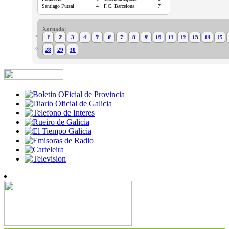
Santiago Futsal
4
F.C. Barcelona
7
Xornada:
1
2
3
4
5
6
7
8
9
10
11
12
13
14
15
28
29
30