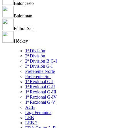
Baloncesto
Balonmán
Fútbol-Sala
Hóckey
1ª División
2ª División
2ª División B G-I
3ª División G-I
Preferente Norte
Preferente Sur
1ª Rexional G-I
1ª Rexional G-II
1ª Rexional G-III
1ª Rexional G-IV
1ª Rexional G-V
ACB
Liga Feminina
LEB
LEB 2
EBA Grupo A-B