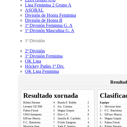
Liga Feminina 2 Grupo A
ASOBAL
División de Honra Feminina
División de Honra B
1ª División Feminina G. A
1ª División Masculina G. A
1ª División
2ª División
1ª División Feminina
OK Liga
Hóckey Patíns 1ª Div.
OK Liga Feminina
Resultad
Resultado xornada
Clasifica
Ribera Navarra
4
Burela P. Rubén
2
Equipo
Levante UD DM
3
Sta. Coloma
2
1 - Movistar Inter
Palma Futsal
5
Magna Gurpea
4
2 - F.C. Barcelona
UMA Antequera
3
Elxe C.F.
8
3 - ElPozo Murcia
ElPozo Murcia
2
Jumilla B. Carchelo
1
4 - Magna Gurpea
F.C. Barcelona
7
D-link Zaragoza
4
5 - Palma Futsal
Movistar Inter
7
Xaén P. Interior
0
6 - Ribera Navarra