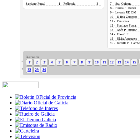
Santiago Futsal
1
Peñíscola
3
7 - Sta. Coloma
8 - Burela P. Rubén
9 - Levante UD DM
10 - D-link Zaragoza
11 - Peñíscola
12 - Santiago Futsal
13 - Xaén P. Interior
14 - Elxe C.F.
15 - UMA Antequera
16 - Jumilla B. Carche
Xornada:
1
2
3
4
5
6
7
8
9
10
11
12
13
14
15
28
29
30