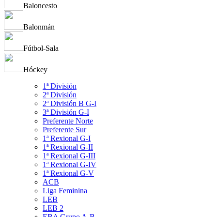
Baloncesto
Balonmán
Fútbol-Sala
Hóckey
1ª División
2ª División
2ª División B G-I
3ª División G-I
Preferente Norte
Preferente Sur
1ª Rexional G-I
1ª Rexional G-II
1ª Rexional G-III
1ª Rexional G-IV
1ª Rexional G-V
ACB
Liga Feminina
LEB
LEB 2
EBA Grupo A-B