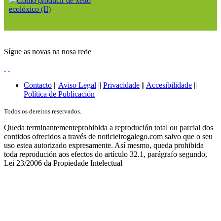
Sígue as novas na nosa rede
Contacto
||
Aviso Legal
||
Privacidade
||
Accesibilidade
||
Política de Publicación
Todos os dereitos reservados.
Queda terminantementeprohibida a reprodución total ou parcial dos
contidos ofrecidos a través de noticieirogalego.com salvo que o seu
uso estea autorizado expresamente. Así mesmo, queda prohibida
toda reprodución aos efectos do artículo 32.1, parágrafo segundo,
Lei 23/2006 da Propiedade Intelectual