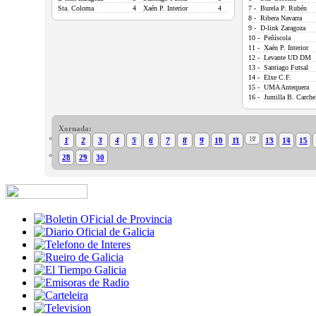
Sta. Coloma
4
Xaén P. Interior
4
7 - Burela P. Rubén
8 - Ribera Navarra
9 - D-link Zaragoza
10 - Peñíscola
11 - Xaén P. Interior
12 - Levante UD DM
13 - Santiago Futsal
14 - Elxe C.F.
15 - UMA Antequera
16 - Jumilla B. Carche
Xornada:
12
1
2
3
4
5
6
7
8
9
10
11
13
14
15
28
29
30