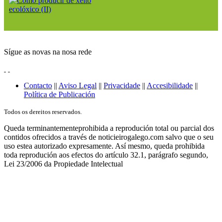
Sígue as novas na nosa rede
Contacto
||
Aviso Legal
||
Privacidade
||
Accesibilidade
||
Política de Publicación
Todos os dereitos reservados.
Queda terminantementeprohibida a reprodución total ou parcial dos
contidos ofrecidos a través de noticieirogalego.com salvo que o seu
uso estea autorizado expresamente. Así mesmo, queda prohibida
toda reprodución aos efectos do artículo 32.1, parágrafo segundo,
Lei 23/2006 da Propiedade Intelectual