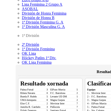
Liga Feminina 2 Grupo A
ASOBAL
División de Honra Feminina
División de Honra B
1ª División Feminina G. A
1ª División Masculina G. A
1ª División
2ª División
1ª División Feminina
OK Liga
Hóckey Patíns 1ª Div.
OK Liga Feminina
Resultad
Resultado xornada
Clasifica
Palma Futsal
3
ElPozo Murcia
5
Equipo
Ribera Navarra
0
F.C. Barcelona
2
1 - Movistar Inter
Burela P. Rubén
5
Levante UD DM
1
2 - F.C. Barcelona
UMA Antequera
0
Magna Gurpea
2
3 - Magna Gurpea
Elxe C.F.
2
Movistar Inter
7
4 - ElPozo Murcia
Jumilla B. Carchelo
3
Peñíscola
7
5 - Palma Futsal
D-link Zaragoza
5
Santiago Futsal
5
6 - Sta. Coloma