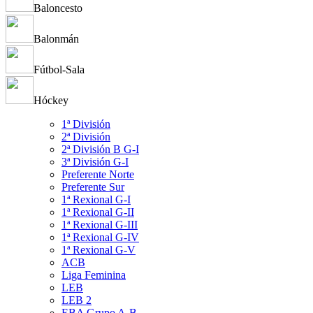
Baloncesto
Balonmán
Fútbol-Sala
Hóckey
1ª División
2ª División
2ª División B G-I
3ª División G-I
Preferente Norte
Preferente Sur
1ª Rexional G-I
1ª Rexional G-II
1ª Rexional G-III
1ª Rexional G-IV
1ª Rexional G-V
ACB
Liga Feminina
LEB
LEB 2
EBA Grupo A-B