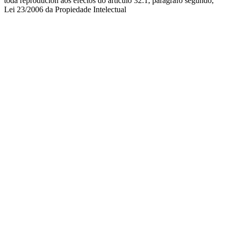
toda reprodución aos efectos do artículo 32.1, parágrafo segundo,
Lei 23/2006 da Propiedade Intelectual