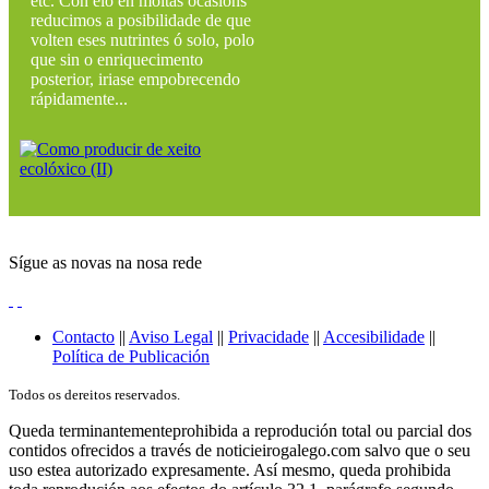
etc. Con elo en moitas ocasións
reducimos a posibilidade de que
volten eses nutrintes ó solo, polo
que sin o enriquecimento
posterior, iriase empobrecendo
rápidamente...
Sígue as novas na nosa rede
Contacto
||
Aviso Legal
||
Privacidade
||
Accesibilidade
||
Política de Publicación
Todos os dereitos reservados.
Queda terminantementeprohibida a reprodución total ou parcial dos
contidos ofrecidos a través de noticieirogalego.com salvo que o seu
uso estea autorizado expresamente. Así mesmo, queda prohibida