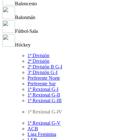
Baloncesto
Balonmán
Fútbol-Sala
Hóckey
1ª División
2ª División
2ª División B G-I
3ª División G-I
Preferente Norte
Preferente Sur
1ª Rexional G-I
1ª Rexional G-II
1ª Rexional G-III
1ª Rexional G-IV
1ª Rexional G-V
ACB
Liga Feminina
LEB