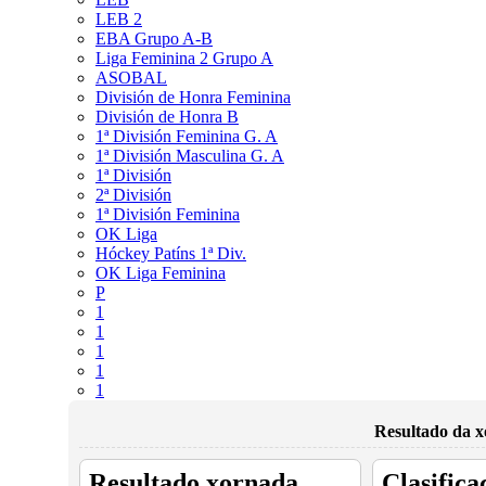
LEB 2
EBA Grupo A-B
Liga Feminina 2 Grupo A
ASOBAL
División de Honra Feminina
División de Honra B
1ª División Feminina G. A
1ª División Masculina G. A
1ª División
2ª División
1ª División Feminina
OK Liga
Hóckey Patíns 1ª Div.
OK Liga Feminina
P
1
1
1
1
1
Resultado da x
Resultado xornada
Clasifica