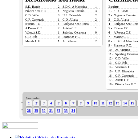
S.D. Bande
2
S.D.C. A Manchica
1
Equipo
Piñeira Seca F.C.
1
Nogueira Ramuín
3
1 - S.D. Bande
C.D. Velle
3
U.P. Taboadela
2
2 - Nogueira Ramuín
C.F. Cortegada
1
C.D. Allariz
2
3 - C.D. Allariz
Ribeiro F.C.
1
Polígono San Cibrao
1
4 - Polígono San Cibr
A Peroxa C.F.
2
Antela C.F.
1
5 - Ribeiro F.C.
Valenzá S.D.
1
Spórting Celanova
0
6 - A Peroxa C.F.
C.D. Rúa
0
Francelos F.C.
1
7 - Maside C.F.
Maside C.F.
1
At. Vilarino
2
8 - S.D.C. A Manchica
9 - Francelos F.C.
10 - At. Vilarino
11 - Spórting Celanov
12 - C.D. Velle
13 - C.D. Rúa
14 - Valenzá S.D.
15 - U.P. Taboadela
16 - C.F. Cortegada
17 - Antela C.F.
18 - Piñeira Seca F.C.
Xornada:
1
2
3
4
5
6
7
8
9
10
11
12
13
14
15
28
29
30
31
32
33
34